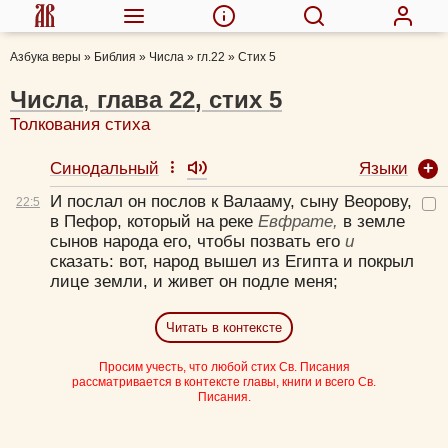
Азбука веры
»
Библия
»
Числа
»
гл.22
»
Стих 5
Числа
,
глава
22
,
стих
5
Толкования стиха
Языки
Синодальный
И послал он послов к Валааму, сыну Веорову,
22:
5
в Пефор, который на реке
Евфрате,
в земле
сынов народа его, чтобы позвать его
и
сказать: вот, народ вышел из Египта и покрыл
лице земли, и живет он подле меня;
Читать в контексте
Просим учесть, что любой стих Св. Писания
рассматривается в контексте главы, книги и всего Св.
Писания.