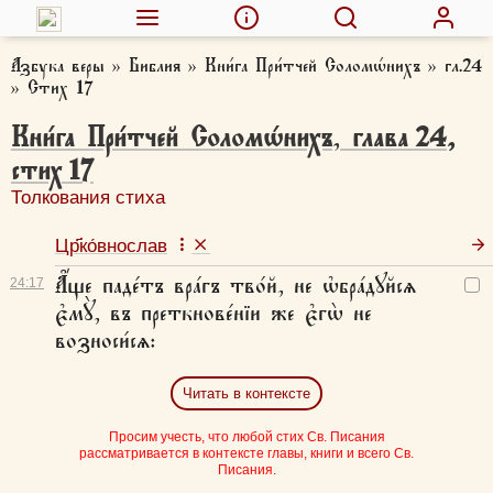
Азбука веры
»
Библия
»
Кни́га При́тчей Соломѡ́нихъ
»
гл.24
»
Стих 17
Кни́га При́тчей Соломѡ́нихъ
,
глава
24
,
стих
17
Толкования стиха
Цр҃ко́внослав
А҆́ще паде́тъ вра́гъ тво́й, не ѡ҆бра́дꙋйсѧ
24:
17
є҆мꙋ̀, въ преткнове́нїи же є҆гѡ̀ не
возноси́сѧ:
Читать в контексте
Просим учесть, что любой стих Св. Писания
рассматривается в контексте главы, книги и всего Св.
Писания.