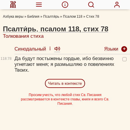
Азбука веры
»
Библия
»
Псалти́рь
»
Псалом 118
»
Стих 78
Псалти́рь
,
псалом
118
,
стих
78
Толкования стиха
Языки
Синодальный
Да будут постыжены гордые, ибо безвинно
118:
78
угнетают меня; я размышляю о повелениях
Твоих.
Читать в контексте
Просим учесть, что любой стих Св. Писания
рассматривается в контексте главы, книги и всего Св.
Писания.