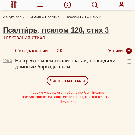
Азбука веры
»
Библия
»
Псалти́рь
»
Псалом 128
»
Стих 3
Псалти́рь
,
псалом
128
,
стих
3
Толкования стиха
Языки
Синодальный
На хребте моем орали оратаи, проводили
128:
3
длинные борозды свои.
Читать в контексте
Просим учесть, что любой стих Св. Писания
рассматривается в контексте главы, книги и всего Св.
Писания.