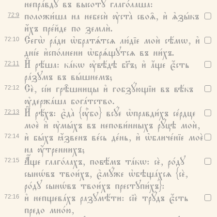
непра́вдꙋ въ высотꙋ̀ глаго́лаша:
положи́ша на небесѝ ᲂу҆ста̀ своѧ̑, и҆ ѧ҆зы́къ
72:
9
и҆́хъ пре́йде по землѝ.
Сегѡ̀ ра́ди ѡ҆братѧ́тсѧ лю́дїе моѝ сѣ́мѡ, и҆
72:
10
дні́е и҆спо́лнени ѡ҆брѧ́щꙋтсѧ въ ни́хъ.
И҆ рѣ́ша: ка́кѡ ᲂу҆вѣ́дѣ бг҃ъ; и҆ а҆́ще є҆́сть
72:
11
ра́зꙋмъ въ вы́шнемъ;
Сѐ, сі́и грѣ̑шницы и҆ гобзꙋ́ющїи въ вѣ́къ
72:
12
ᲂу҆держа́ша бога́тство.
И҆ рѣ́хъ: є҆да̀ {ᲂу҆̀бо} всꙋ́е ѡ҆правди́хъ се́рдце
72:
13
моѐ и҆ ᲂу҆мы́хъ въ непови́нныхъ рꙋ́цѣ моѝ,
и҆ бы́хъ ꙗ҆́звенъ ве́сь де́нь, и҆ ѡ҆бличе́нїе моѐ
72:
14
на ᲂу҆́треннихъ;
А҆́ще глаго́лахъ, повѣ́мъ та́кѡ: сѐ, ро́дꙋ
72:
15
сынѡ́въ твои́хъ, є҆мꙋ́же ѡ҆бѣща́хсѧ {сѐ,
ро́дꙋ сынѡ́въ твои́хъ престꙋпи́хъ}:
и҆ непщева́хъ разꙋмѣ́ти: сїѐ трꙋ́дъ є҆́сть
72:
16
предо мно́ю,