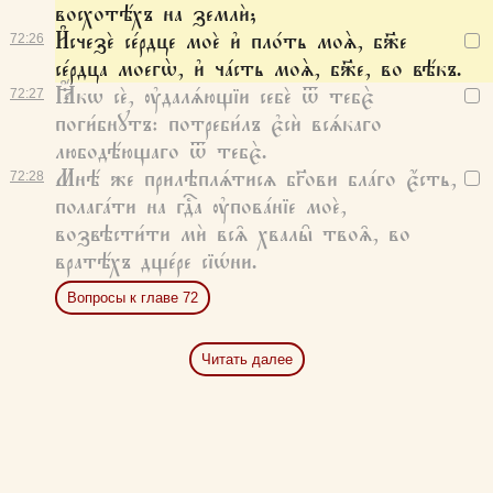
восхотѣ́хъ на землѝ;
И҆счезѐ се́рдце моѐ и҆ пло́ть моѧ̀, бж҃е
72:
26
се́рдца моегѡ̀, и҆ ча́сть моѧ̀, бж҃е, во вѣ́къ.
Ꙗ҆́кѡ сѐ, ᲂу҆далѧ́ющїи себѐ ѿ тебє̀
72:
27
поги́бнꙋтъ: потреби́лъ є҆сѝ всѧ́каго
любодѣ́ющаго ѿ тебє̀.
Мнѣ́ же прилѣплѧ́тисѧ бг҃ови бла́го є҆́сть,
72:
28
полага́ти на гдⷭ҇а ᲂу҆пова́нїе моѐ,
возвѣсти́ти мѝ всѧ̑ хвалы̑ твоѧ̑, во
вратѣ́хъ дще́ре сїѡ́ни.
Вопросы к главе 72
Читать далее