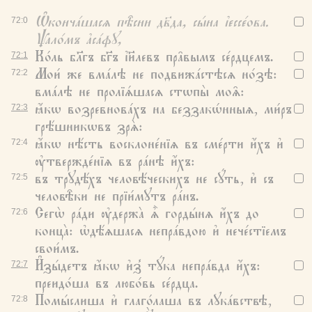
Ѡ҆конча́шасѧ пѣ̑сни дв҃да, сы́на і҆ессе́ова.
72:
0
Ѱало́мъ а҆са́фꙋ,
Ко́ль бл҃гъ бг҃ъ і҆и҃левъ пра̑вымъ се́рдцемъ.
72:
1
Мои́ же вма́лѣ не подвижа́стѣсѧ но́зѣ:
72:
2
вма́лѣ не пролїѧ́шасѧ стѡпы̀ моѧ̑:
ꙗ҆́кѡ возревнова́хъ на беззакѡ́нныѧ, ми́ръ
72:
3
грѣ́шникѡвъ зрѧ̀:
ꙗ҆́кѡ нѣ́сть восклоне́нїѧ въ сме́рти и҆́хъ и҆
72:
4
ᲂу҆твержде́нїѧ въ ра́нѣ и҆́хъ:
въ трꙋдѣ́хъ человѣ́ческихъ не сꙋ́ть, и҆ съ
72:
5
человѣ̑ки не прїи́мꙋтъ ра́нъ.
Сегѡ̀ ра́ди ᲂу҆держа̀ ѧ҆̀ горды́нѧ и҆́хъ до
72:
6
конца̀: ѡ҆дѣ́ѧшасѧ непра́вдою и҆ нече́стїемъ
свои́мъ.
И҆зы́детъ ꙗ҆́кѡ и҆з̾ тꙋ́ка непра́вда и҆́хъ:
72:
7
преидо́ша въ любо́вь се́рдца.
Помы́слиша и҆ глаго́лаша въ лꙋка́вствѣ,
72:
8