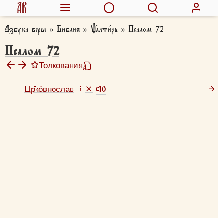
Азбука веры
»
Библия
»
Ѱалти́рь
»
Псалом 72
Псалом 72
Толкования
Цр҃ко́внослав
Афанасий Великий, свт.
Толковая Библия А.П. Лопухина
Евфимий Зигабен
Григорий Разумовский, прот.
Феодорит Кирский, блж.
Палладий (Пьянков), еп.