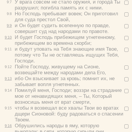
У врага совсем не стало оружия, и города́ Ты
9:
7
разрушил; погибла память их с ними.
Но Господь пребывает вовек; Он приготовил
9:
8
для суда престол Свой,
и Он будет судить вселенную по правде,
9:
9
совершит суд над народами по правоте.
И будет Господь прибежищем угнетенному,
9:
10
прибежищем во времена скорби;
и будут уповать на Тебя знающие имя Твое,
9:
11
потому что Ты не оставляешь ищущих Тебя,
Господи.
Пойте Господу, живущему на Сионе,
9:
12
возвещайте между народами дела Его,
ибо Он взыскивает за кровь; помнит их, не
9:
13
забывает вопля угнетенных.
Помилуй меня, Господи; воззри на страдание
9:
14
мое от ненавидящих меня, – Ты, Который
возносишь меня от врат смерти,
чтобы я возвещал все хвалы Твои во вратах
9:
15
дщери Сионовой: буду радоваться о спасении
Твоем.
Обрушились народы в яму, которую
9:
16
выкопали; в сети, которую скрыли они,