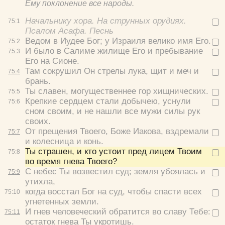
Ему поклонение все народы.
Начальнику хора. На струнных орудиях.
75:
1
Псалом Асафа. Песнь
Ведом в Иудее Бог; у Израиля велико имя Его.
75:
2
И было в Салиме жилище Его и пребывание
75:
3
Его на Сионе.
Там сокрушил Он стрелы лука, щит и меч и
75:
4
брань.
Ты славен, могущественнее гор хищнических.
75:
5
Крепкие сердцем стали добычею, уснули
75:
6
сном своим, и не нашли все мужи силы рук
своих.
От прещения Твоего, Боже Иакова, вздремали
75:
7
и колесница и конь.
Ты страшен, и кто устоит пред лицем Твоим
75:
8
во время гнева Твоего?
С небес Ты возвестил суд; земля убоялась и
75:
9
утихла,
когда восстал Бог на суд, чтобы спасти всех
75:
10
угнетенных земли.
И гнев человеческий обратится во славу Тебе:
75:
11
остаток гнева Ты укротишь.