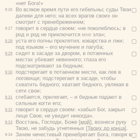
«нет Бога!»
Во всякое время пути его гибельны; суды Твои
9:
26
далеки для него; на всех врагов своих он
Удалить
Сохранить
смотрит с пренебрежением;
говорит в сердце своем: «не поколеблюсь; в
9:
27
род и род не приключится
мне
зла»;
уста его полны проклятия, коварства и лжи;
9:
28
под языком – его мучение и пагуба;
сидит в засаде за двором, в потаенных
9:
29
местах убивает невинного; глаза его
подсматривают за бедным;
подстерегает в потаенном месте, как лев в
9:
30
логовище; подстерегает в засаде, чтобы
схватить бедного; хватает бедного, увлекая в
сети свои;
сгибается, прилегает, – и бедные падают в
9:
31
сильные когти его;
говорит в сердце своем: «забыл Бог, закрыл
9:
32
лице Свое, не увидит никогда».
Восстань, Господи, Боже
[мой]
, вознеси руку
9:
33
Твою, не забудь угнетенных
[Твоих до конца]
.
Зачем нечестивый пренебрегает Бога, говоря в
9:
34