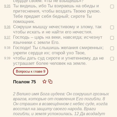
сердце своем: «Ты не взыщешь»?
Ты видишь, ибо Ты взираешь на обиды и
9:
35
притеснения, чтобы воздать Твоею рукою.
Тебе предает себя бедный; сироте Ты
помощник.
Сокруши мышцу нечестивому и злому, так
9:
36
чтобы искать и не найти его нечестия.
Господь – царь на веки, навсегда; исчезнут
9:
37
язычники с земли Его.
Господи! Ты слышишь желания смиренных;
9:
38
укрепи сердце их; открой ухо Твое,
чтобы дать суд сироте и угнетенному, да не
9:
39
устрашает более человек на земле.
Вопросы к главе 9
Псалом 75
2 Велико имя Бога иудеев: Он сокрушил грозных
врагов, которые от повеления Его погибли. 8
Он страшен в возвещённом с небес суде, когда
восстал на защиту своего народа. Враги
погибли, и земля успокоилась. 12 Да воздадут