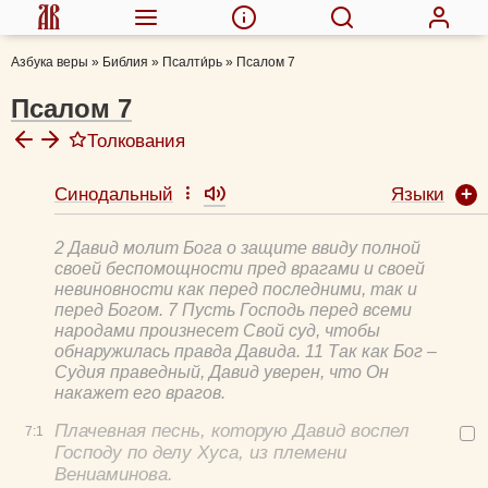
Азбука веры
»
Библия
»
Псалти́рь
»
Псалом 7
Псалом 7
Толкования
Языки
Синодальный
Иоанн Златоуст, свт.
Афанасий Великий, свт.
2 Давид молит Бога о защите ввиду полной
Василий Великий, свт.
своей беспомощности пред врагами и своей
Толковая Библия А.П. Лопухина
невиновности как перед последними, так и
перед Богом. 7 Пусть Господь перед всеми
Евфимий Зигабен
народами произнесет Свой суд, чтобы
Григорий Разумовский, прот.
обнаружилась правда Давида. 11 Так как Бог –
Феодорит Кирский, блж.
Судия праведный, Давид уверен, что Он
накажет его врагов.
Палладий (Пьянков), еп.
Плачевная песнь, которую Давид воспел
7:
1
Господу по делу Хуса, из племени
Вениаминова.