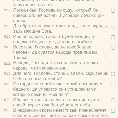
запуталась нога их.
Познан был Господь по суду, который Он
9:
17
совершил; нечестивый уловлен делами рук
своих.
Да обратятся нечестивые в ад, – все народы,
9:
18
забывающие Бога.
Ибо не навсегда забыт будет нищий, и
9:
19
надежда бедных не до конца погибнет.
Восстань, Господи, да не преобладает
9:
20
человек, да судятся народы пред лицем
Твоим.
Наведи, Господи, страх на них; да знают
9:
21
Цвет:
народы, что человеки они.
Для чего, Господи, стоишь вдали, скрываешь
9:
22
Себя во время скорби?
По гордости своей нечестивый преследует
9:
23
бедного: да уловятся они ухищрениями,
которые сами вымышляют.
Да
Хорошо
Нет
Ибо нечестивый хвалится похотью души
9:
24
Вход
Регистрация
своей; корыстолюбец ублажает себя.
В надмении своем нечестивый пренебрегает
9:
25
Господа: «не взыщет»; во всех помыслах его: