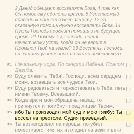
2 Давид обещает восхвалять Бога, 4 так как
Он помог ему одолеть врагов. 8 Угнетаемый
праведник найдет в Боге защиту. 12 За
оказанную помощь нужно восхвалять Бога. 14
Пусть Господь продлит помощь и на будущее
время. 21 Почему Ты, Господи, даешь
нечестивому успех, когда он не верит в
Промысл Твой на земле? 33 Восстань, Господи,
на защиту угнетенных и накажи нечестивого.
Начальнику хора. По смерти Лабена. Псалом
9:
1
Давида.
Буду славить
[Тебя]
, Господи, всем сердцем
9:
2
моим, возвещать все чудеса Твои.
Буду радоваться и торжествовать о Тебе, петь
9:
3
имени Твоему, Всевышний.
Когда враги мои обращены назад, то
9:
4
преткнутся и погибнут пред лицем Твоим,
ибо Ты производил мой суд и мою тяжбу; Ты
9:
5
воссел на престоле, Судия праведный.
Ты вознегодовал на народы, погубил
9:
6
нечестивого, имя их изгладил на веки и веки.