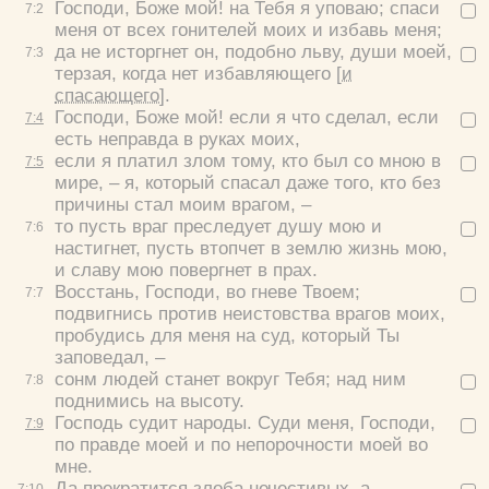
Господи, Боже мой! на Тебя я уповаю; спаси
7:
2
меня от всех гонителей моих и избавь меня;
да не исторгнет он, подобно льву, души моей,
7:
3
терзая, когда нет избавляющего
[и
спасающего]
.
Господи, Боже мой! если я что сделал, если
7:
4
есть неправда в руках моих,
если я платил злом тому, кто был со мною в
7:
5
мире, – я, который спасал даже того, кто без
причины стал моим врагом, –
то пусть враг преследует душу мою и
7:
6
настигнет, пусть втопчет в землю жизнь мою,
и славу мою повергнет в прах.
Восстань, Господи, во гневе Твоем;
7:
7
подвигнись против неистовства врагов моих,
пробудись для меня на суд, который Ты
заповедал, –
сонм людей станет вокруг Тебя; над ним
7:
8
поднимись на высоту.
Господь судит народы. Суди меня, Господи,
7:
9
по правде моей и по непорочности моей во
мне.
Да прекратится злоба нечестивых, а
7:
10