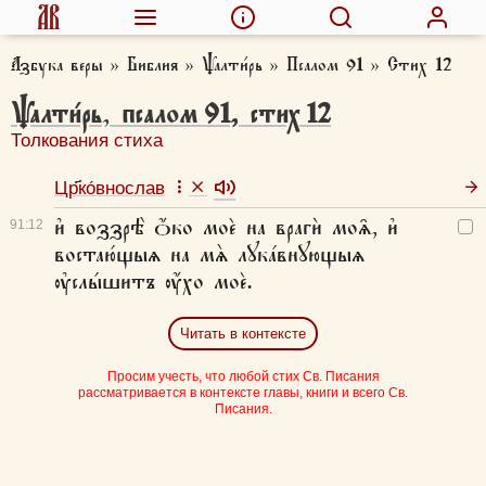
Азбука веры
»
Библия
»
Ѱалти́рь
»
Псалом 91
»
Стих 12
Ѱалти́рь
,
псалом
91
,
стих
12
Толкования стиха
Цр҃ко́внослав
и҆ воззрѣ̀ ѻ҆́ко моѐ на врагѝ моѧ̑, и҆
91:
12
востаю́щыѧ на мѧ̀ лꙋка́внꙋющыѧ
ᲂу҆слы́шитъ ᲂу҆́хо моѐ.
Читать в контексте
Просим учесть, что любой стих Св. Писания
рассматривается в контексте главы, книги и всего Св.
Писания.