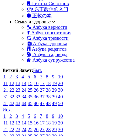
Цитаты Св. отцов
东正教信仰入门
正教の本
Семья и здоровье
Азбука верности
Азбука воспитания
Азбука трезвости
Азбука здоровья
Азбука рецептов
Азбука садовода
Азбука супружества
Ветхий Завет:
Быт.
1
2
3
4
5
6
7
8
9
10
11
12
13
14
15
16
17
18
19
20
21
22
23
24
25
26
27
28
29
30
31
32
33
34
35
36
37
38
39
40
41
42
43
44
45
46
47
48
49
50
Исх.
1
2
3
4
5
6
7
8
9
10
11
12
13
14
15
16
17
18
19
20
21
22
23
24
25
26
27
28
29
30