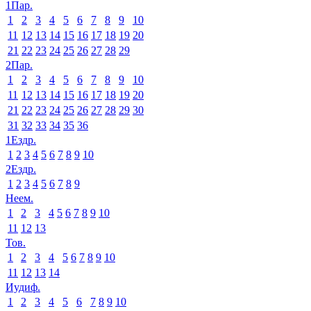
1Пар.
1
2
3
4
5
6
7
8
9
10
11
12
13
14
15
16
17
18
19
20
21
22
23
24
25
26
27
28
29
2Пар.
1
2
3
4
5
6
7
8
9
10
11
12
13
14
15
16
17
18
19
20
21
22
23
24
25
26
27
28
29
30
31
32
33
34
35
36
1Ездр.
1
2
3
4
5
6
7
8
9
10
2Ездр.
1
2
3
4
5
6
7
8
9
Неем.
1
2
3
4
5
6
7
8
9
10
11
12
13
Тов.
1
2
3
4
5
6
7
8
9
10
11
12
13
14
Иудиф.
1
2
3
4
5
6
7
8
9
10