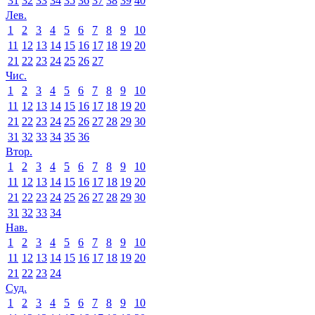
31
32
33
34
35
36
37
38
39
40
Лев.
1
2
3
4
5
6
7
8
9
10
11
12
13
14
15
16
17
18
19
20
21
22
23
24
25
26
27
Чис.
1
2
3
4
5
6
7
8
9
10
11
12
13
14
15
16
17
18
19
20
21
22
23
24
25
26
27
28
29
30
31
32
33
34
35
36
Втор.
1
2
3
4
5
6
7
8
9
10
11
12
13
14
15
16
17
18
19
20
21
22
23
24
25
26
27
28
29
30
31
32
33
34
Нав.
1
2
3
4
5
6
7
8
9
10
11
12
13
14
15
16
17
18
19
20
21
22
23
24
Суд.
1
2
3
4
5
6
7
8
9
10