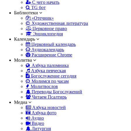
С чего начать
TG бот
Библиотеки
«Отечник»
Художественная литература
Церковное право
Энциклопедия
Календарь
Церковный календарь
Аудиокалендарь
Расширение Chrome
Молитва
Азбука паломника
Азбука певческая
Богослужение сегодня
Молимся по часам
Молитвослов
Переводы Богослужений
Читаем Псалтирь
Медиа
Азбука новостей
Азбука фото
Аудио
Видео
Литургия