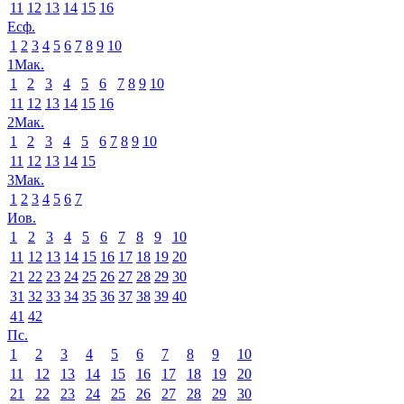
11
12
13
14
15
16
Есф.
1
2
3
4
5
6
7
8
9
10
1Мак.
1
2
3
4
5
6
7
8
9
10
11
12
13
14
15
16
2Мак.
1
2
3
4
5
6
7
8
9
10
11
12
13
14
15
3Мак.
1
2
3
4
5
6
7
Иов.
1
2
3
4
5
6
7
8
9
10
11
12
13
14
15
16
17
18
19
20
21
22
23
24
25
26
27
28
29
30
31
32
33
34
35
36
37
38
39
40
41
42
Пс.
1
2
3
4
5
6
7
8
9
10
11
12
13
14
15
16
17
18
19
20
21
22
23
24
25
26
27
28
29
30