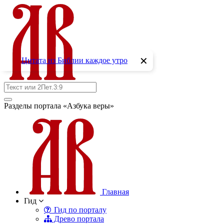
✕
Цитата из Библии каждое утро
Разделы портала «Азбука веры»
Главная
Гид
Гид по порталу
Древо портала