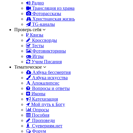
Радио
Трансляция из храма
Фоторассказы
Христианская жизнь
TG-каналы
Проверь себя
Квизы
Кроссворды
Тесты
Фотовикторины
Игры
Учим Писания
Тематическое
Азбука бессмертия
Азбука искусства
Апокалипсис
Вопросы и ответы
Иконы
Катехизация
Мой путь к Богу
Опросы
Пособия
Проповеди
Суевериям.нет
Форум