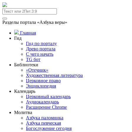
Разделы портала «Азбука веры»
Главная
Гид
Гид по порталу
Древо портала
С чего начать
TG бот
Библиотеки
«Отечник»
Художественная литература
Церковное право
Энциклопедия
Календарь
Церковный календарь
Аудиокалендарь
Расширение Chrome
Молитва
Азбука паломника
Азбука певческая
Богослужение сегодня