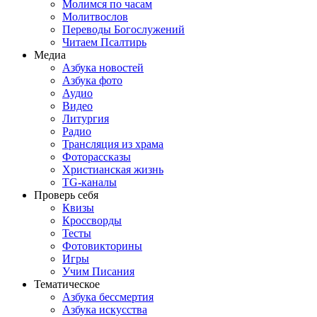
Молимся по часам
Молитвослов
Переводы Богослужений
Читаем Псалтирь
Медиа
Азбука новостей
Азбука фото
Аудио
Видео
Литургия
Радио
Трансляция из храма
Фоторассказы
Христианская жизнь
TG-каналы
Проверь себя
Квизы
Кроссворды
Тесты
Фотовикторины
Игры
Учим Писания
Тематическое
Азбука бессмертия
Азбука искусства