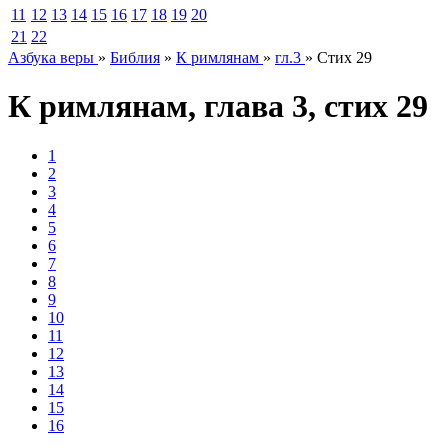
11
12
13
14
15
16
17
18
19
20
21
22
Азбука веры
»
Библия
»
К римлянам
»
гл.3
»
Стих 29
К римлянам
,
глава
3
,
стих
29
1
2
3
4
5
6
7
8
9
10
11
12
13
14
15
16