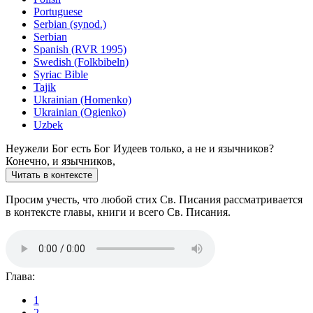
Portuguese
Serbian (synod.)
Serbian
Spanish (RVR 1995)
Swedish (Folkbibeln)
Syriac Bible
Tajik
Ukrainian (Homenko)
Ukrainian (Ogienko)
Uzbek
Неужели Бог
есть Бог
Иудеев только, а не и язычников?
Конечно, и язычников,
Читать в контексте
Просим учесть, что любой стих Св. Писания рассматривается
в контексте главы, книги и всего Св. Писания.
Глава:
1
2