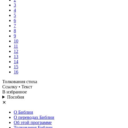
3
4
5
6
7
8
9
10
11
12
13
14
15
16
Толкования стиха
Ссылку
• Текст
В избранное
Пособия
✕
О Библии
О переводах Библии
Об этой программе
Толкования Библии