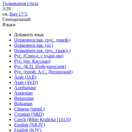
Толкования стиха
3:
29
см.:
Быт.17:5
;
Синодальный
Языки
Добавить язык
Церковнослав. (рус. дореф.)
Церковнослав. (цс)
Церковнослав. (рус. гражд.)
Рус. (Синод. с ударе́-ми)
Рус. (еп. Кассиан)
Рус. (К.П. Победоносцев)
Рус. (проф. А.С. Десницкий)
Arab (JAB)
Arab (AVD)
Azerbaijani
Armenian
Belarusian
Bulgarian
Chinese (simpl.)
Croatian (S&D)
Czech (Bible Kralicka [1613])
English (NKJV)
English (KJV)