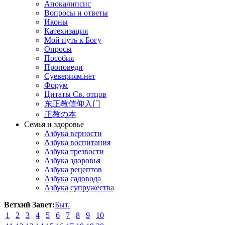
Апокалипсис
Вопросы и ответы
Иконы
Катехизация
Мой путь к Богу
Опросы
Пособия
Проповеди
Суевериям.нет
Форум
Цитаты Св. отцов
东正教信仰入门
正教の本
Семья и здоровье
Азбука верности
Азбука воспитания
Азбука трезвости
Азбука здоровья
Азбука рецептов
Азбука садовода
Азбука супружества
Ветхий Завет:
Быт.
1
2
3
4
5
6
7
8
9
10