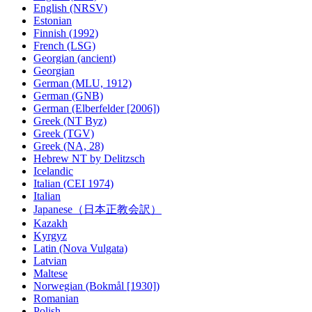
English (NRSV)
Estonian
Finnish (1992)
French (LSG)
Georgian (ancient)
Georgian
German (MLU, 1912)
German (GNB)
German (Elberfelder [2006])
Greek (NT Byz)
Greek (TGV)
Greek (NA, 28)
Hebrew NT by Delitzsch
Icelandic
Italian (CEI 1974)
Italian
Japanese（日本正教会訳）
Kazakh
Kyrgyz
Latin (Nova Vulgata)
Latvian
Maltese
Norwegian (Bokmål [1930])
Romanian
Polish