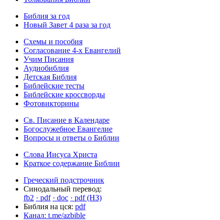
Библия за год
Новый Завет 4 раза за год
Схемы и пособия
Согласование 4-х Евангелий
Учим Писания
Аудиобиблия
Детская Библия
Библейские тесты
Библейские кроссворды
Фотовикторины
Св. Писание в Календаре
Богослужебное Евангелие
Вопросы и ответы о Библии
Слова Иисуса Христа
Краткое содержание Библии
Греческий подстрочник
Синодальный перевод:
fb2
· pdf
· doc
· pdf (НЗ)
Библия на цся:
pdf
Канал: t.me/azbible