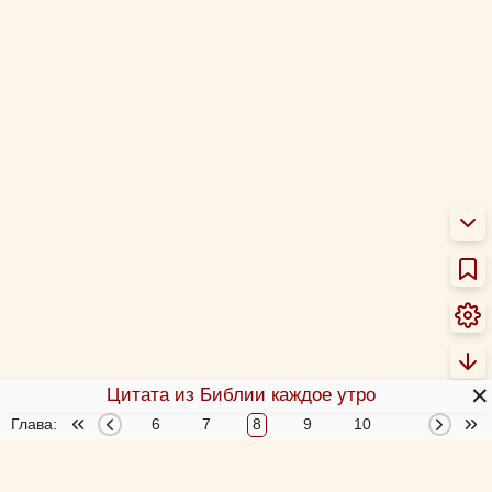
✕
Цитата из Библии каждое утро
3
Глава:
4
5
6
7
8
9
10
11
12