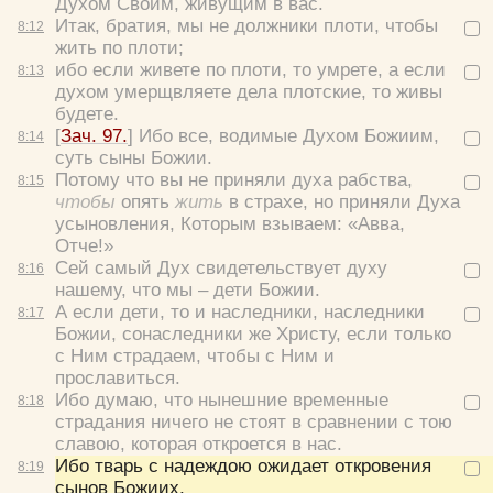
Духом Своим, живущим в вас.
Итак, братия, мы не должники плоти, чтобы
8:
12
жить по плоти;
ибо если живете по плоти, то умрете, а если
8:
13
духом умерщвляете дела плотские, то живы
будете.
[
Зач. 97.
] Ибо все, водимые Духом Божиим,
8:
14
суть сыны Божии.
Потому что вы не приняли духа рабства,
8:
15
чтобы
опять
жить
в страхе, но приняли Духа
усыновления, Которым взываем: «Авва,
Отче!»
Сей самый Дух свидетельствует духу
8:
16
нашему, что мы – дети Божии.
А если дети, то и наследники, наследники
8:
17
Божии, сонаследники же Христу, если только
с Ним страдаем, чтобы с Ним и
прославиться.
Ибо думаю, что нынешние временные
8:
18
страдания ничего не стоят в сравнении с тою
славою, которая откроется в нас.
Ибо тварь с надеждою ожидает откровения
8:
19
сынов Божиих,