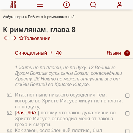
Азбука веры
»
Библия
»
К римлянам
»
гл.8
К римлянам
,
глава
8
Толкования
Языки
Синодальный
Ефрем Сирин, прп.
Феофилакт Болгарский, блж.
1 Жить не по плоти, но по духу. 12 Водимые
Толковая Библия А.П. Лопухина
Духом Божиим суть сыны Божии, сонаследники
Аверкий (Таушев), архиеп.
Христу. 26 Никто не может отлучить вас от
любви Божией во Христе Иисусе.
Феодорит Кирский, блж.
Итак нет ныне никакого осуждения тем,
8:
1
которые во Христе Иисусе живут не по плоти,
но по духу,
[
Зач. 96А.
] потому что закон духа жизни во
8:
2
Христе Иисусе освободил меня от закона
греха и смерти.
Как закон, ослабленный плотию, был
8:
3