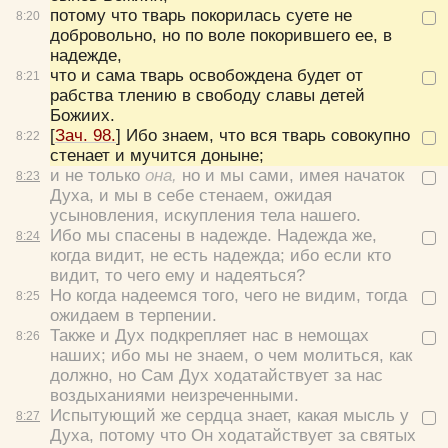
потому что тварь покорилась суете не
8:
20
добровольно, но по воле покорившего ее, в
надежде,
что и сама тварь освобождена будет от
8:
21
рабства тлению в свободу славы детей
Божиих.
[
Зач. 98.
] Ибо знаем, что вся тварь совокупно
8:
22
стенает и мучится доныне;
и не только
она,
но и мы сами, имея начаток
8:
23
Духа, и мы в себе стенаем, ожидая
усыновления, искупления тела нашего.
Ибо мы спасены в надежде. Надежда же,
8:
24
когда видит, не есть надежда; ибо если кто
видит, то чего ему и надеяться?
Но когда надеемся того, чего не видим, тогда
8:
25
ожидаем в терпении.
Цвет:
Также и Дух подкрепляет нас в немощах
8:
26
наших; ибо мы не знаем, о чем молиться, как
должно, но Сам Дух ходатайствует за нас
воздыханиями неизреченными.
Испытующий же сердца знает, какая мысль у
8:
27
Духа, потому что Он ходатайствует за святых
Да
Хорошо
Нет