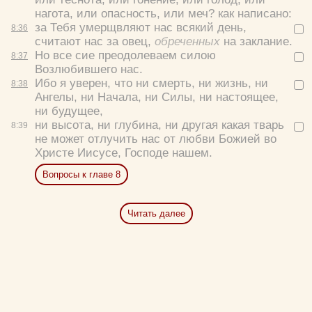
нагота, или опасность, или меч? как написано:
за Тебя умерщвляют нас всякий день,
8:
36
считают нас за овец,
обреченных
на заклание.
Но все сие преодолеваем силою
8:
37
Возлюбившего нас.
Ибо я уверен, что ни смерть, ни жизнь, ни
8:
38
Ангелы, ни Начала, ни Силы, ни настоящее,
ни будущее,
ни высота, ни глубина, ни другая какая тварь
8:
39
не может отлучить нас от любви Божией во
Христе Иисусе, Господе нашем.
Вопросы к главе 8
Читать далее