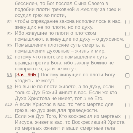
бессилен, то Бог послал Сына Своего в
подобии плоти греховной
в жертву
за грех и
осудил грех во плоти,
чтобы оправдание закона исполнилось в нас,
8:
4
живущих не по плоти, но по духу.
Ибо живущие по плоти о плотском
8:
5
помышляют, а живущие по духу – о духовном.
Помышления плотские суть смерть, а
8:
6
помышления духовные – жизнь и мир,
потому что плотские помышления суть
8:
7
вражда против Бога; ибо закону Божию не
покоряются, да и не могут.
[
Зач. 96Б.
] Посему живущие по плоти Богу
8:
8
угодить не могут.
Но вы не по плоти живете, а по духу, если
8:
9
только Дух Божий живет в вас. Если же кто
Духа Христова не имеет, тот
и
не Его.
А если Христос в вас, то тело мертво для
8:
10
греха, но дух жив для праведности.
Если же Дух Того, Кто воскресил из мертвых
8:
11
Иисуса, живет в вас, то Воскресивший Христа
из мертвых оживит и ваши смертные тела