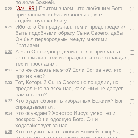
по
воле
Божией.
Вход
Регистрация
[
Зач. 99.
] Притом знаем, что любящим Бога,
8:
28
призванным по
Его
изволению, все
содействует ко благу.
Ибо кого Он предузнал, тем и предопределил
8:
29
быть подобными образу Сына Своего, дабы
Удалить
Сохранить
Он был первородным между многими
братиями.
А кого Он предопределил, тех и призвал, а
8:
30
кого призвал, тех и оправдал; а кого оправдал,
тех и прославил.
Что же сказать на это? Если Бог за нас, кто
8:
31
против нас?
Тот, Который Сына Своего не пощадил, но
8:
32
предал Его за всех нас, как с Ним не дарует
нам и всего?
Кто будет обвинять избранных Божиих? Бог
8:
33
оправдывает
их.
Кто осуждает? Христос Иисус умер, но и
8:
34
воскрес: Он и одесную Бога, Он и
ходатайствует за нас.
Кто отлучит нас от любви Божией: скорбь,
8:
35
или теснота, или гонение, или голод, или