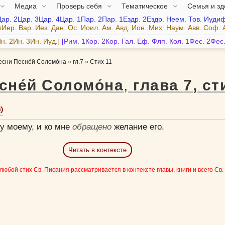
Медиа
Проверь себя
Тематическое
Семья и з
Цар.
2Цар.
3Цар.
4Цар.
1Пар.
2Пар.
1Ездр.
2Ездр.
Неем.
Тов.
Иудиф
лИер.
Вар.
Иез.
Дан.
Ос.
Иоил.
Ам.
Авд.
Ион.
Мих.
Наум.
Авв.
Соф.
н.
2Ин.
3Ин.
Иуд.
Рим.
1Кор.
2Кор.
Гал.
Еф.
Флп.
Кол.
1Фес.
2Фес
есни Песне́й Соломо́на
»
гл.7
»
Стих 11
сне́й Соломо́на
,
глава
7
,
ст
у моему, и ко мне
обращено
желание его.
Читать в контексте
 любой стих Св. Писания рассматривается в контексте главы, книги и всего Св.