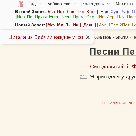
Гид
Библиотеки
Календарь
Молитва
Ветхий Завет:
Быт.
Исх.
Лев.
Чис.
Втор.
Нав.
Суд.
Руф.
1
Иов.
Пс.
Притч.
Еккл.
Песн.
Прем.
Сир.
Ис.
Иер.
Плч.
Пос
Новый Завет:
Мф.
Мк.
Лк.
Ин.
Деян.
Иак.
1Пет.
2Пет.
1И
✕
Цитата из Библии каждое утро
Азбука веры
»
Библия
»
П
Песни Пе
Синодальный
Я принадлежу друг
7:
11
Просим учесть, что