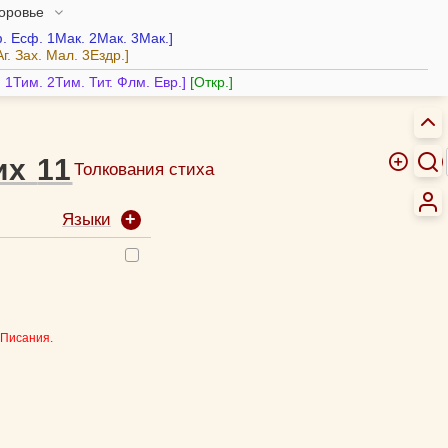
доровье
.
Есф.
1Мак.
2Мак.
3Мак.
Аг.
Зах.
Мал.
3Ездр.
.
1Тим.
2Тим.
Тит.
Флм.
Евр.
Откр.
их
11
Толкования стиха
Языки
 Писания.