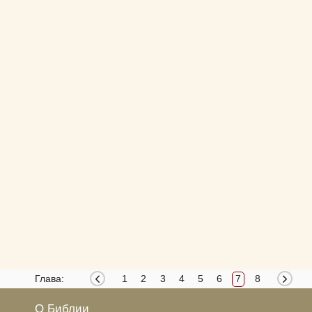
Глава:
1
2
3
4
5
6
7
8
О Библии