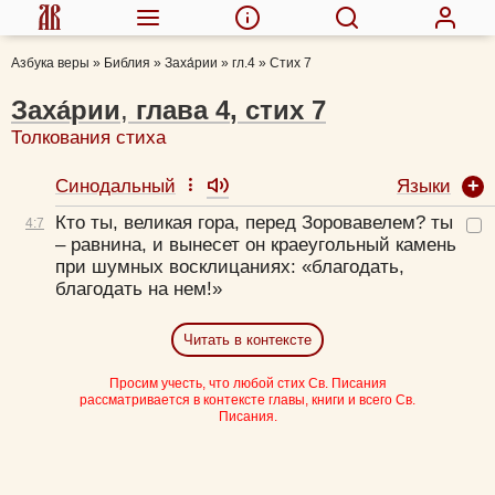
Азбука веры
»
Библия
»
Заха́рии
»
гл.4
»
Стих 7
Заха́рии
,
глава
4
,
стих
7
Толкования стиха
Языки
Синодальный
Кто ты, великая гора, перед Зоровавелем? ты
4:
7
– равнина, и вынесет он краеугольный камень
при шумных восклицаниях: «благодать,
благодать на нем!»
Читать в контексте
Просим учесть, что любой стих Св. Писания
рассматривается в контексте главы, книги и всего Св.
Писания.