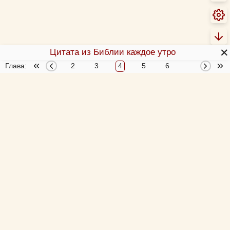
✕
Цитата из Библии каждое утро
Глава:
1
2
3
4
5
6
7
8
О Библии
О переводах Библии
Об этой программе
Толкования Библии
Библия за год
Новый Завет 4 раза за год
Схемы и пособия