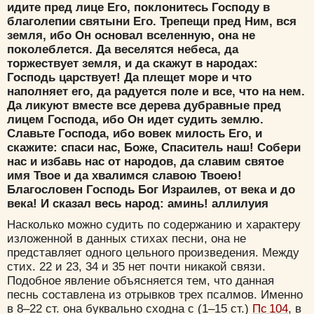
идите пред лице Его, поклонитесь Господу в
благолепии святыни Его. Трепещи пред Ним, вся
земля, ибо Он основал вселенную, она не
поколеблется. Да веселятся небеса, да
торжествует земля, и да скажут в народах:
Господь царствует! Да плещет море и что
наполняет его, да радуется поле и все, что на нем.
Да ликуют вместе все дерева дубравные пред
лицем Господа, ибо Он идет судить землю.
Славьте Господа, ибо вовек милость Его, и
скажите: спаси нас, Боже, Спаситель наш! Собери
нас и избавь нас от народов, да славим святое
имя Твое и да хвалимся славою Твоею!
Благословен Господь Бог Израилев, от века и до
века! И сказал весь народ: аминь! аллилуия
Насколько можно судить по содержанию и характеру
изложенной в данных стихах песни, она не
представляет одного цельного произведения. Между
стих. 22 и 23, 34 и 35 нет почти никакой связи.
Подобное явление объясняется тем, что данная
песнь составлена из отрывков трех псалмов. Именно
в 8–22 ст. она буквально сходна с (1–15 ст.)
Пс 104
, в