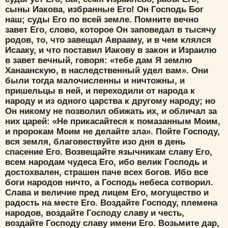
сыны Иакова, избранные Его! Он Господь Бог
наш; суды Его по всей земле. Помните вечно
завет Его, слово, которое Он заповедал в тысячу
родов, то, что завещал Аврааму, и в чем клялся
Исааку, и что поставил Иакову в закон и Израилю
в завет вечный, говоря: «тебе дам Я землю
Ханаанскую, в наследственный удел вам». Они
были тогда малочисленны и ничтожны, и
пришельцы в ней, и переходили от народа к
Цвет:
народу и из одного царства к другому народу; но
Он никому не позволил обижать их, и обличал за
них царей: «Не прикасайтеся к помазанным Моим,
и пророкам Моим не делайте зла». Пойте Господу,
вся земля, благовествуйте изо дня в день
спасение Его. Возвещайте язычникам славу Его,
Да
Хорошо
Нет
всем народам чудеса Его, ибо велик Господь и
Вход
Регистрация
достохвален, страшен паче всех богов. Ибо все
боги народов ничто, а Господь небеса сотворил.
Слава и величие пред лицем Его, могущество и
радость на месте Его. Воздайте Господу, племена
народов, воздайте Господу славу и честь,
воздайте Господу славу имени Его. Возьмите дар,
Удалить
Сохранить