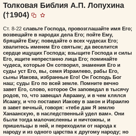
Толковая Библия А.П. Лопухина
(†1904)
Ст. 8-22
славьте Господа, провозглашайте имя Его;
возвещайте в народах дела Его; пойте Ему,
бряцайте Ему; поведайте о всех чудесах Его;
хвалитесь именем Его святым; да веселится
сердце ищущих Господа; взыщите Господа и силы
Его, ищите непрестанно лица Его; поминайте
чудеса, которые Он сотворил, знамения Его и
суды уст Его, вы, семя Израилево, рабы Его,
сыны Иакова, избранные Его! Он Господь Бог
наш; суды Его по всей земле. Помните вечно
завет Его, слово, которое Он заповедал в тысячу
родов, то, что завещал Аврааму, и в чем клялся
Исааку, и что поставил Иакову в закон и Израилю
в завет вечный, говоря: «тебе дам Я землю
Ханаанскую, в наследственный удел вам». Они
были тогда малочисленны и ничтожны, и
пришельцы в ней, и переходили от народа к
народу и из одного царства к другому народу; но