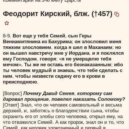
Комментарии на 3-ю книгу Царств
Феодорит Кирский, блж. (†457)
8-9.
Вот
еще
у
тебя
Семей
,
сын
Геры
Вениамитянина
из
Бахурима
;
он
злословил
меня
тяжким
злословием
,
когда
я
шел
в
Маханаим
;
но
он
вышел
навстречу
мне
у
Иордана
,
и
я
поклялся
ему
Господом
,
говоря
: «
я
не
умерщвлю
тебя
мечом
»
.
Ты
же
не
оставь
его
безнаказанным
;
ибо
ты
человек
мудрый
и
знаешь
,
что
тебе
сделать
с
ним
,
чтобы
низвести
седину
его
в
крови
в
преисподнюю
.
[Вопрос]
Почему
Давид
Семея
,
которому
сам
даровал
прощение
,
повелел
наказать
Соломону?
[Ответ] Знал, что он человек самовольный и весьма
дерзкий, и, заботясь о благоденствии сына, чтобы
охранить его от злобы сего человека, открыл ему, на
что отважился Семей. А как пророк, знал он и то, что
Семей, как человек злокозненный и первый в