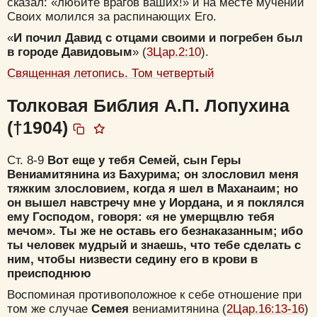
сказал: «любите врагов ваших!» и на месте мучений
Своих молился за распинающих Его.
«
И почил Давид с отцами своими и погребен был
в городе Давидовым
» (
3Цар.2:10
).
Священная летопись. Том четвертый
Толковая Библия А.П. Лопухина
(†1904)
Ст. 8-9
Вот еще у тебя Семей, сын Геры
Вениамитянина из Бахурима; он злословил меня
тяжким злословием, когда я шел в Маханаим; но
он вышел навстречу мне у Иордана, и я поклялся
ему Господом, говоря: «я не умерщвлю тебя
мечом». Ты же не оставь его безнаказанным; ибо
ты человек мудрый и знаешь, что тебе сделать с
ним, чтобы низвести седину его в крови в
преисподнюю
Воспоминая противоположное к себе отношение при
том же случае
Семея
вениамитянина (
2Цар.16:13-16
)