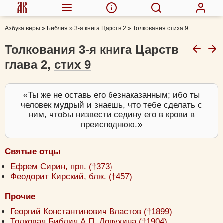
Азбука веры
»
Библия
»
3-я книга Царств 2
»
Толкования стиха 9
Толкования 3-я книга Царств
глава 2,
стих 9
Ты же не оставь его безнаказанным; ибо ты
человек мудрый и знаешь, что тебе сделать с
ним, чтобы низвести седину его в крови в
преисподнюю.
Святые отцы
Ефрем Сирин, прп. (†373)
Феодорит Кирский, блж. (†457)
Прочие
Георгий Константинович Властов (†1899)
Толковая Библия А.П. Лопухина (†1904)