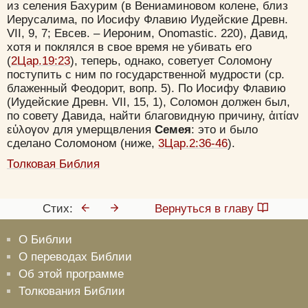
из селения Бахурим (в Вениаминовом колене, близ
Иерусалима, по Иосифу Флавию Иудейские Древн.
VII, 9, 7; Евсев. – Иероним, Onomastic. 220), Давид,
хотя и поклялся в свое время не убивать его
(
2Цар.19:23
), теперь, однако, советует Соломону
поступить с ним по государственной мудрости (ср.
блаженный Феодорит, вопр. 5). По Иосифу Флавию
(Иудейские Древн. VII, 15, 1), Соломон должен был,
по совету Давида, найти благовидную причину, ἀιτίαν
εὐλογον для умерщвления
Семея
: это и было
сделано Соломоном (ниже,
3Цар.2:36-46
).
Толковая Библия
Стих:
Вернуться в главу
О Библии
О переводах Библии
Об этой программе
Толкования Библии