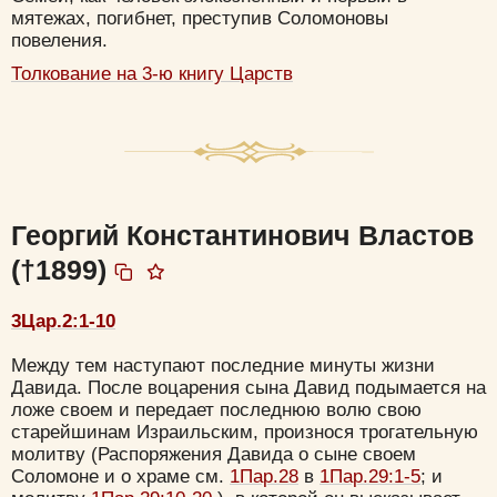
мятежах, погибнет, преступив Соломоновы
повеления.
Толкование на 3-ю книгу Царств
Георгий Константинович Властов
(†1899)
3Цар.2:1-10
Между тем наступают последние минуты жизни
Давида. После воцарения сына Давид подымается на
ложе своем и передает последнюю волю свою
старейшинам Израильским, произнося трогательную
молитву (Распоряжения Давида о сыне своем
Соломоне и о храме см.
1Пар.28
в
1Пар.29:1-5
; и