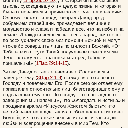
молитву
1Пар.29:10-20
.), в которой он высказывает
мысль, руководившую им целую жизнь, и которая и
была основанием и причиною его счастья и величия.
Цвет:
Одному только Господу, говорил Давид пред
собранием старейшин, принадлежит величие и
могущество и слава и победа и все, что на небе и на
земле. И каждый человек, как весь народ, ничтожны
во всех усилиях своих без помощи Божией и могут
что-либо совершить лишь по милости Божией. «От
Да
Хорошо
Нет
Тебя все и от руки Твоей полученное приносим мы
Вход
Регистрация
Тебе: потому что странники мы пред Тобою и
пришельцы!» (
1Пар.29:14-15
).
Затем Давид остается наедине с Соломоном и
завещает ему (
3Цар.2:1-9
) прежде всего верность
Господу и повелениям Его. После сего он отдает ему
Удалить
Сохранить
приказания относительно лиц, благотворивших ему и
соделавших ему зло. По поводу этого последнего
завещания мы напомним, что «благодать и истина» и
прощение врагам «Иисусом Христом бысть»; что
ветхий завет не представлял собою полноты истины
Божией, и что великие вечные истины и заповеди
любви и всепрощения внесены в мир Тем, Кто