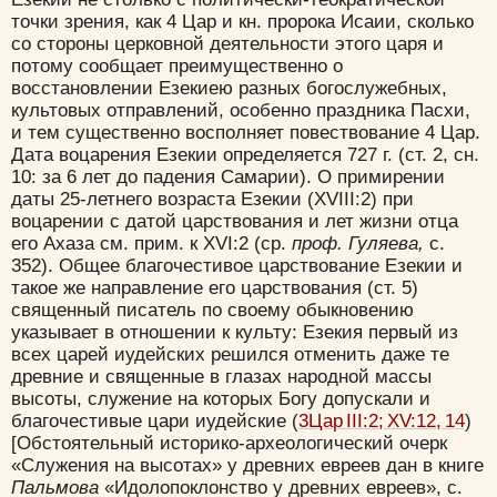
точки зрения, как 4 Цар и кн. пророка Исаии, сколько
со стороны церковной деятельности этого царя и
потому сообщает преимущественно о
восстановлении Езекиею разных богослужебных,
культовых отправлений, особенно праздника Пасхи,
и тем существенно восполняет повествование 4 Цар.
Дата воцарения Езекии определяется 727 г. (ст. 2, сн.
10: за 6 лет до падения Самарии). О примирении
даты 25-летнего возраста Езекии (XVIII:2) при
воцарении с датой царствования и лет жизни отца
его Ахаза см. прим. к XVI:2 (ср.
проф. Гуляева,
с.
352). Общее благочестивое царствование Езекии и
такое же направление его царствования (ст. 5)
священный писатель по своему обыкновению
указывает в отношении к культу: Езекия первый из
всех царей иудейских решился отменить даже те
древние и священные в глазах народной массы
высоты, служение на которых Богу допускали и
благочестивые цари иудейские (
3Цар III:2; XV:12, 14
)
[Обстоятельный историко-археологический очерк
«Служения на высотах» у древних евреев дан в книге
Пальмова
«Идолопоклонство у древних евреев», с.