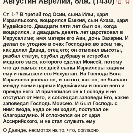
Августин Аврелий, блж. (†430)
Ст. 1-7
В третий год Осии, сына Илы, царя
Израильского, воцарился Езекия, сын Ахаза, царя
Иудейского. Двадцати пяти лет был он, когда
воцарился, и двадцать девять лет царствовал в
Иерусалиме; имя матери его Ави, дочь Захарии. И
делал он угодное в очах Господних во всем так,
как делал Давид, отец его; он отменил высоты,
разбил статуи, срубил дубраву и истребил
медного змея, которого сделал Моисей, потому
что до самых тех дней сыны Израилевы кадили
ему и называли его Нехуштан. На Господа Бога
Израилева уповал он; и такого, как он, не бывало
между всеми царями Иудейскими и после него и
прежде него. И прилепился он к Господу и не
отступал от Него, и соблюдал заповеди Его, какие
заповедал Господь Моисею. И был Господь с
ним: везде, куда он ни ходил, поступал он
благоразумно. И отложился он от царя
Ассирийского, и не стал служить ему
О Давиде, несмотря на то, что, согласно