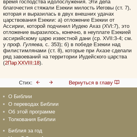
время господства идолослужения. Эти дела
благочестия стяжали Езекии милость Иеговы (ст. 7),
которая и выразилась в двух внешних удачах
царствования Езекии: а) отложение Езекии от
Ассирии, которой подчинил Иудею Ахаз (XVI:7), это
отложение выразилось, конечно, в неуплате Езекией
ассирийскому царю известной дани (ср. XVII:3-4; см.
у
проф. Гуляева,
с. 353); б) в победе Езекии над
филистимлянами (ст. 8), которые при Ахазе сделали
ряд завоеваний на территории Иудейского царства
(
2Пар XXVIII:18
).
Стих:
Вернуться в главу
О Библии
О переводах Библии
Об этой программе
Толкования Библии
Библия за год