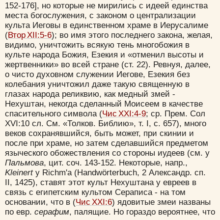
152-176], но которые не мирились с идеей единства
места богослужения, с законом о централизации
культа Иеговы в единственном храме в Иерусалиме
(
Втор XII:5-6
); во имя этого последнего закона, желая,
видимо, уничтожить всякую тень многобожия в
культе народа Божия, Езекия и «отменил высоты и
жертвенники» во всей стране (ст. 22). Ревнуя, далее,
о чисто духовном служении Иегове, Езекия без
колебания уничтожил даже такую священную в
глазах народа реликвию, как медный змей -
Нехуштан, некогда сделанный Моисеем в качестве
спасительного символа (
Чис XXI:4-9
; ср. Прем. Сол
XVI:10 сл. См. «Толков. Библию», т. I, с. 657), много
веков сохранявшийся, быть может, при скинии и
после при храме, но затем сделавшийся предметом
языческого обожествления со стороны иудеев (см. у
Пальмова
, цит. соч. 143-152. Некоторые, напр.,
Kleinert
y Richm'a (Handwörterbuch, 2 Александр. сп.
II, 1425), ставят этот культ Нехуштана у евреев в
связь с египетским культом Сераписа - на том
основании, что в (
Чис XXI:6
) ядовитые змеи названы
по евр.
серафим
, палящие. Но гораздо вероятнее, что