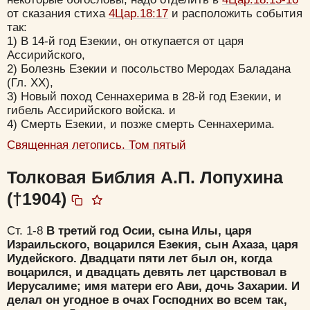
от сказания стиха
4Цар.18:17
и расположить события
так:
1) В 14-й год Езекии, он откупается от царя
Ассирийского,
2) Болезнь Езекии и посольство Меродах Баладана
(Гл. XX),
3) Новый поход Сеннахерима в 28-й год Езекии, и
гибель Ассирийского войска. и
4) Смерть Езекии, и позже смерть Сеннахерима.
Священная летопись. Том пятый
Толковая Библия А.П. Лопухина
(†1904)
Ст. 1-8
В третий год Осии, сына Илы, царя
Израильского, воцарился Езекия, сын Ахаза, царя
Иудейского. Двадцати пяти лет был он, когда
воцарился, и двадцать девять лет царствовал в
Иерусалиме; имя матери его Ави, дочь Захарии. И
делал он угодное в очах Господних во всем так,