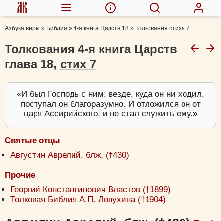
Азбука веры
»
Библия
»
4-я книга Царств 18
»
Толкования стиха 7
Толкования 4-я книга Царств
глава 18,
стих 7
И был Господь с ним: везде, куда он ни ходил,
поступал он благоразумно. И отложился он от
царя Ассирийского, и не стал служить ему.
Святые отцы
Августин Аврелий, блж. (†430)
Прочие
Георгий Константинович Властов (†1899)
Толковая Библия А.П. Лопухина (†1904)