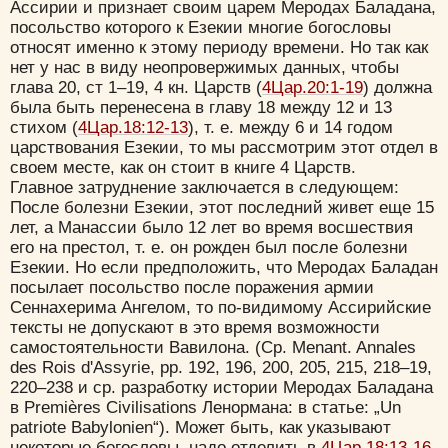
Ассирии и признает своим царем Меродах Баладана,
посольство которого к Езекии многие богословы
относят именно к этому периоду времени. Но так как
нет у нас в виду неопровержимых данных, чтобы
глава 20, ст 1–19, 4 кн. Царств (
4Цар.20:1-19
) должна
была быть перенесена в главу 18 между 12 и 13
стихом (
4Цар.18:12-13
), т. е. между 6 и 14 годом
царствования Езекии, то мы рассмотрим этот отдел в
своем месте, как он стоит в книге 4 Царств.
Главное затруднение заключается в следующем:
После болезни Езекии, этот последний живет еще 15
лет, а Манассии было 12 лет во время восшествия
его на престол, т. е. он рожден был после болезни
Езекии. Но если предположить, что Меродах Баладан
посылает посольство после поражения армии
Сеннахерима Ангелом, то по-видимому Ассирийские
тексты не допускают в это время возможности
самостоятельности Вавилона. (Ср. Menant. Annales
des Rois d'Assyrie, pp. 192, 196, 200, 205, 215, 218–19,
220–238 и ср. разработку истории Меродах Баладана
в Premières Civilisations Ленормана: в статье: „Un
patriote Babylonien“). Может быть, как указывают
некоторые богословы, надо отделить в
4Цар.18:13-16