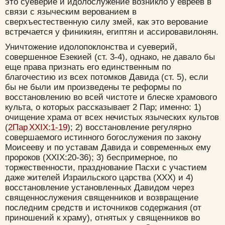
это суеверие и идолослужение возникло у евреев в
связи с языческим верованием в
сверхъестественную силу змей, как это верование
встречается у финикиян, египтян и ассировавилонян.
Уничтожение идолопоклонства и суеверий,
совершенное Езекией (ст. 3-4), однако, не давало бы
еще права признать его единственным по
благочестию из всех потомков Давида (ст. 5), если
бы не были им произведены те реформы по
восстановлению во всей чистоте и блеске храмового
культа, о которых рассказывает 2 Пар; именно: 1)
очищение храма от всех нечистых языческих культов
(
2Пар XXIX:1-19
); 2) восстановление регулярно
совершаемого истинного богослужения по закону
Моисееву и по уставам Давида и современных ему
пророков (XXIX:20-36); 3) беспримерное, по
торжественности, празднование Пасхи с участием
даже жителей Израильского царства (XXX) и 4)
восстановление установленных Давидом через
священнослужения священников и возвращение
последним средств и источников содержания (от
приношений к храму), отнятых у священников во