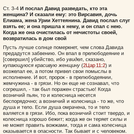
Ст. 3-4
И послал Давид разведать, кто эта
женщина? И сказали ему: это Вирсавия, дочь
Елиама, жена Урии Хеттеянина. Давид послал слуг
взять ее; и она пришла к нему, и он спал с нею.
Когда же она очистилась от нечистоты своей,
возвратилась в дом свой
Пусть лучше солнце померкнет, чем слова Давида
предадутся забвению. Он впал в прелюбодеяние и
[совершил] убийство, ибо
увидел
, сказано,
купающуюся красивую женщину
(
2Цар 11:2
) и
возжелал ее, а потом привел свои помыслы в
исполнение. И вот, пророк - в прелюбодеянии,
жемчужина - в грязи. Но он еще не сознавал, что
согрешил, - так был поражен страстью! Когда
возничий пьян, то и колесница несется
беспорядочно; а возничий и колесница - то же, что
душа и тело. Если душа омрачена, то и тело
валяется в грязи. Ибо, пока возничий стоит твердо, и
колесница хорошо бежит; когда же он теряет силы и
не может править вожжами, тогда и сама колесница
оказывается в опасности. Так бывает и с человеком.