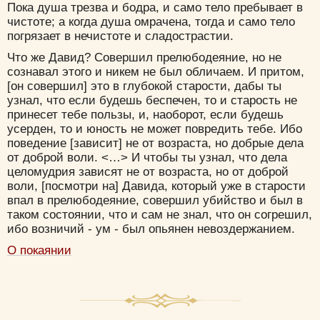
Пока душа трезва и бодра, и само тело пребывает в
чистоте; а когда душа омрачена, тогда и само тело
погрязает в нечистоте и сладострастии.
Что же Давид? Совершил прелюбодеяние, но не
сознавал этого и никем не был обличаем. И притом,
[он совершил] это в глубокой старости, дабы ты
узнал, что если будешь беспечен, то и старость не
принесет тебе пользы, и, наоборот, если будешь
усерден, то и юность не может повредить тебе. Ибо
поведение [зависит] не от возраста, но добрые дела
от доброй воли. <…> И чтобы ты узнал, что дела
целомудрия зависят не от возраста, но от доброй
воли, [посмотри на] Давида, который уже в старости
впал в прелюбодеяние, совершил убийство и был в
таком состоянии, что и сам не знал, что он согрешил,
ибо возничий - ум - был опьянен невоздержанием.
О покаянии