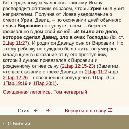
бессердечному и малосовестливому Иоаву
распорядиться таким образом, чтобы
Урия
был убит
неприятелем. Получив от Иоава уведомление о
смерти
Урии
, Давид, – по окончании дней обычного
плача
Вирсавии
по супруге своем, – берет ее
формально в дом свой женой: «
И было это дело,
которое сделал Давид, зло в очах Господа
» (id. ст.
2Цар.11:27
). И родился Давиду сын от Вирсавии. Но
этому ребенку не суждено было жить, он умирает
младенцем в наказание отцу его преступнику,
который душою привязался к Вирсавии и
рожденному от нее сыну (
2Цар.12:15-23
) (Заметим,
что все сказание о грехе Давида от
2Цар.11:2
и до
2Цар.12:26
– совершенно пропущено в 1Пар. (Ср.
1Пар.19:19
и
1Пар.20:1
).
Священная летопись. Том четвертый
Стих:
Вернуться в главу
О Библии