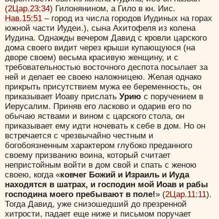
Да
Хорошо
Нет
(
2Цар.23:34
) Гилонянином, а Гило в кн. Иис.
Вход
Регистрация
Нав.15:51
– город из числа городов Иудиных на горах
южной части Иудеи.), сына Ахитофеля из колена
Иудина. Однажды вечером Давид с кровли царского
дома своего видит через крыши купающуюся (на
дворе своем) весьма красивую женщину, и с
Удалить
Сохранить
требовательностью восточного деспота посылает за
ней и делает ее своею наложницею. Желая однако
прикрыть присутствием мужа ее беременность, он
приказывает Иоаву прислать
Урию
с поручением в
Иерусалим. Приняв его ласково и одарив его по
обычаю яствами и вином с царского стола, он
приказывает ему идти ночевать к себе в дом. Но он
встречается с чрезвычайно честным и
богобоязненным характером глубоко преданного
своему призванию воина, который считает
непристойным войти в дом свой и спать с женою
своею, когда «
ковчег Божий и Израиль и Иуда
находятся в шатрах, и господин мой Иоав и рабы
господина моего пребывают в поле!
» (
2Цар.11:11
).
Тогда Давид, уже снизошедший до презренной
хитрости, падает еще ниже и письмом поручает