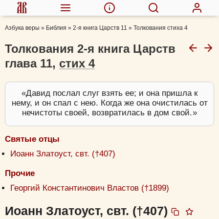
Азбука веры
»
Библия
»
2-я книга Царств 11
»
Толкования стиха 4
Толкования 2-я книга Царств
глава 11,
стих 4
Давид послал слуг взять ее; и она пришла к
нему, и он спал с нею. Когда же она очистилась от
нечистоты своей, возвратилась в дом свой.
Святые отцы
Иоанн Златоуст, свт. (†407)
Прочие
Георгий Константинович Властов (†1899)
Иоанн Златоуст, свт. (†407)