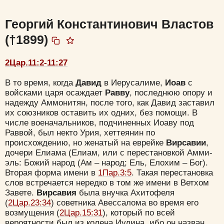
Георгий Константинович Властов
(†1899)
2Цар.11:2-11:27
В то время, когда
Давид
в Иерусалиме,
Иоав
с
войсками царя осаждает
Равву
, последнюю опору и
надежду Аммонитян, после того, как Давид заставил
их союзников оставить их одних, без помощи. В
числе военачальников, подчиненных Иоаву под
Раввой, был некто Урия, хеттеянин по
происхождению, но женатый на еврейке
Вирсавии
,
дочери Елиама (Елиам, или с перестановкой Амми-
эль: Божий народ (Ам – народ; Ель, Елохим – Бог).
Цвет:
Вторая форма имени в
1Пар.3:5
. Такая перестановка
слов встречается нередко в том же имени в Ветхом
Завете.
Вирсавия
была внучка Ахитофеля
(
2Цар.23:34
) советника Авессалома во время его
возмущения (
2Цар.15:31
), который по всей
вероятности был из колена Иудина, ибо он назван