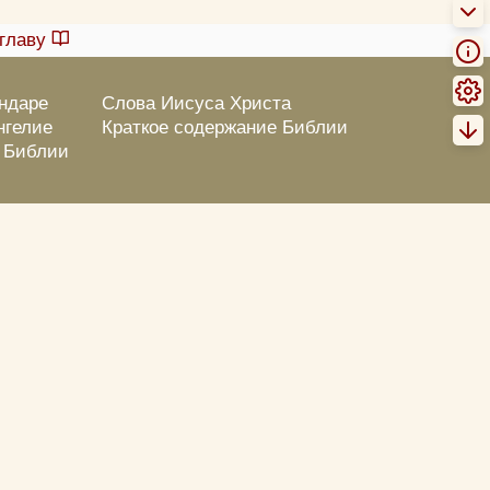
главу
ендаре
Слова Иисуса Христа
нгелие
Краткое содержание Библии
о Библии
Пожертвовать
Ошибка? Выделение + кнопка!