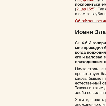
поклониться ем
(
2Цар 15:5
). Так
в самые глубин
Об обязанностях
Иоанн Злат
Ст. 4-6
И говори
мне приходил б
когда подходил
его и целовал 
приходившим на
Ничто столь не 
препятствует бл
каковы бывают т
естественный св
Таковы и такие 
злоба не сильна
Хотите, я опять
злокозненного и