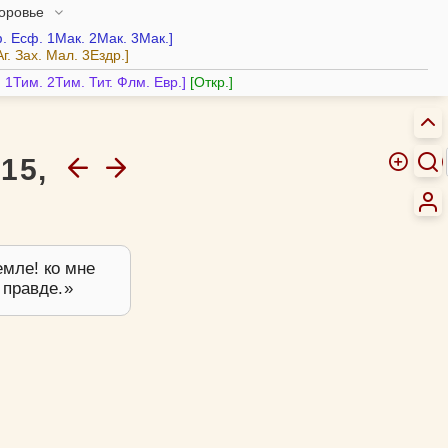
доровье
.
Есф.
1Мак.
2Мак.
3Мак.
Аг.
Зах.
Мал.
3Ездр.
.
1Тим.
2Тим.
Тит.
Флм.
Евр.
Откр.
15,
емле! ко мне
о правде.