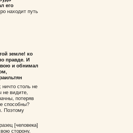
ал его
тро находит путь
той земле! ко
по правде. И
 свою и обнимал
ом,
раильтян
; ничто столь не
ы не видите,
рачны, потеряв
не способны?
и. Поэтому
разец [человека]
свою сторону.