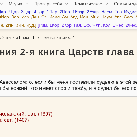
Медиа
Проверь себя
Тематическое
Семья и з
Цар.
2Цар.
3Цар.
4Цар.
1Пар.
2Пар.
1Ездр.
2Ездр.
Неем.
Тов.
Иудиф
лИер.
Вар.
Иез.
Дан.
Ос.
Иоил.
Ам.
Авд.
Ион.
Мих.
Наум.
Авв.
Соф.
н.
2Ин.
3Ин.
Иуд.
Рим.
1Кор.
2Кор.
Гал.
Еф.
Флп.
Кол.
1Фес.
2Фес
»
2-я книга Царств 15
»
Толкования стиха 4
ния 2-я книга Царств глава 
Авессалом: о, если бы меня поставили судьею в этой з
 бы всякий, кто имеет спор и тяжбу, и я судил бы его п
оланский, свт. (†397)
 свт. (†407)