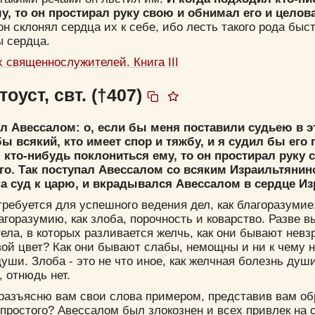
у, то он простирал руку свою и обнимал его и целов
 он склонял сердца их к себе, ибо лесть такого рода быс
ы сердца.
 священнослужителей. Книга III
оуст, свт. (†407)
л Авессалом: о, если бы меня поставили судьею в э
ы всякий, кто имеет спор и тяжбу, и я судил бы его 
Цвет:
 кто-нибудь поклониться ему, то он простирал руку
его. Так поступал Авессалом со всяким Израильтянин
 суд к царю, и вкрадывался Авессалом в сердце Из
требуется для успешного ведения дел, как благоразумие
агоразумию, как злоба, порочность и коварство. Разве в
Да
Хорошо
Нет
ела, в которых разливается желчь, как они бывают невз
ой цвет? Как они бывают слабы, немощны и ни к чему 
Вход
Регистрация
души. Злоба - это не что иное, как желчная болезнь душ
, отнюдь нет.
 разъясню вам свои слова примером, представив вам об
 простого? Авессалом был злокознен и всех привлек на 