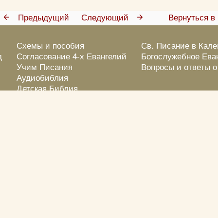
Предыдущий
Следующий
Вернуться в 
Схемы и пособия
Св. Писание в Кал
д
Согласование 4-х Евангелий
Богослужебное Ева
Учим Писания
Вопросы и ответы 
Аудиобиблия
Детская Библия
Библейские тесты
Библейские кроссворды
Фотовикторины