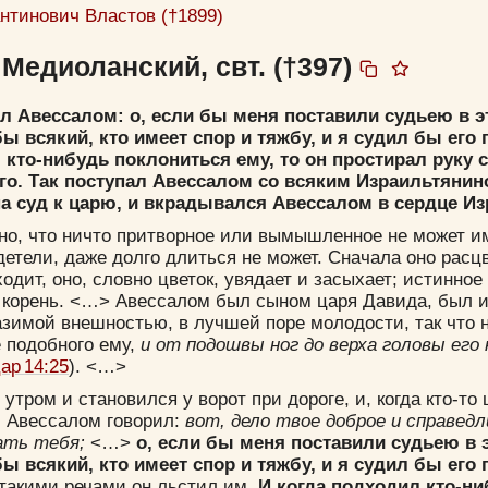
нтинович Властов (†1899)
Медиоланский, свт. (†397)
л Авессалом: о, если бы меня поставили судьею в э
ы всякий, кто имеет спор и тяжбу, и я судил бы его 
 кто-нибудь поклониться ему, то он простирал руку
его. Так поступал Авессалом со всяким Израильтянин
 суд к царю, и вкрадывался Авессалом в сердце Из
но, что ничто притворное или вымышленное не может и
етели, даже долго длиться не может. Сначала оно расцв
ходит, оно, словно цветок, увядает и засыхает; истинное
 корень. <…> Авессалом был сыном царя Давида, был и
азимой внешностью, в лучшей поре молодости, так что 
 подобного ему,
и от подошвы ног до верха головы его 
ар 14:25
). <…>
 утром и становился у ворот при дороге, и, когда кто-то
, Авессалом говорил:
вот, дело твое доброе и справедл
ать тебя;
<…>
о, если бы меня поставили судьею в э
ы всякий, кто имеет спор и тяжбу, и я судил бы его 
 такими речами он льстил им.
И когда подходил кто-н