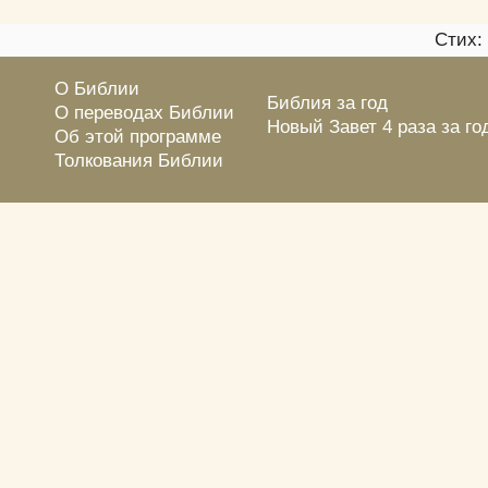
Стих:
О Библии
Библия за год
О переводах Библии
Новый Завет 4 раза за го
Об этой программе
Толкования Библии
Греческий подстрочник
Синодальный перевод:
fb2
· pdf
· doc
· pdf (НЗ)
Библия на цся:
pdf
Канал: t.me/azbible
Ссылки на Библию
Вебмастеру