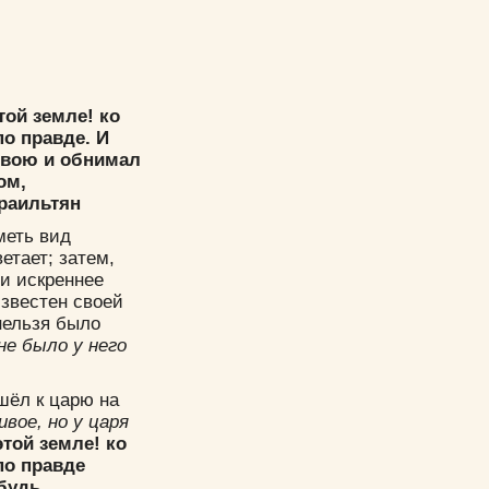
той земле! ко
по правде. И
 свою и обнимал
ом,
раильтян
меть вид
етает; затем,
 и искреннее
звестен своей
нельзя было
не было у него
 шёл к царю на
ивое, но у царя
той земле! ко
по правде
ибудь