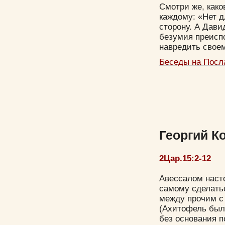
Смотри же, како
каждому: «Нет д
сторону. А Давид
безумия преиспо
навредить своем
Беседы на Посл
Георгий К
2Цар.15:2-12
Авессалом наст
самому сделать
между прочим с
(Ахитофель был
без основания п