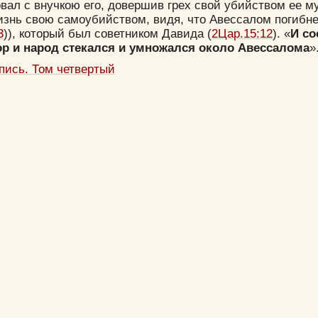
вал с внучкою его, довершив грех свой убийством ее м
изнь свою самоубийством, видя, что Авессалом погибне
3
)), который был советником Давида (
2Цар.15:12
). «
И со
р и народ стекался и умножался около Авессалома
».
пись. Том четвертый