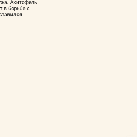
ужа. Ахитофель
т в борьбе с
ставился
..