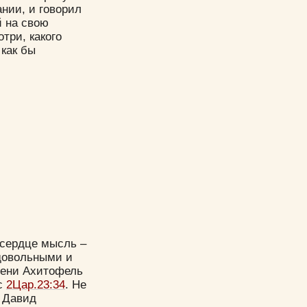
ании, и говорил
й на свою
отри, какого
 как бы
 сердце мысль –
довольными и
мени Ахитофель
с
2Цар.23:34
. Не
а Давид