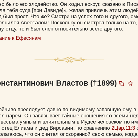
Удалить
Сохранить
во было его злодейство. Он ходил вокруг, сказано в Пис
ля тебя суда [при Давиде]», желая привлечь этим люде
 был прост. Что же? Смотри на успех того и другого, см
лнился Авессалом! Поскольку он смотрел только на то,
у отцу, то и был слеп относительно всего другого.
ание к Ефесянам
Прятать
Компактная
онстантинович Властов (†1899)
ойчиво преследует давно по-видимому запавшую ему в
ся царем. Он завязывает тайные сношения со всеми не
 весьма умным и влиятельным в Иудее человеком по и
 отец Елиама и дед Вирсавии, по сравнению
2Цар.11:3
олагаюсь, что он считал опозоренной свою семью, когд