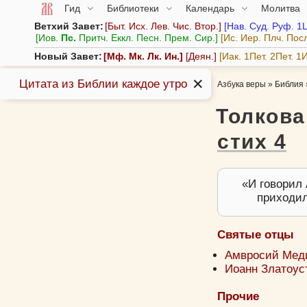
Гид
Библиотеки
Календарь
Молитва
Ветхий Завет:
Быт.
Исх.
Лев.
Чис.
Втор.
Нав.
Суд.
Руф.
1
Иов.
Пс.
Притч.
Еккл.
Песн.
Прем.
Сир.
Ис.
Иер.
Плч.
Пос
Новый Завет:
Мф.
Мк.
Лк.
Ин.
Деян.
Иак.
1Пет.
2Пет.
1И
✕
Цитата из Библии каждое утро
Азбука веры
»
Библия
Толкова
стих 4
И говорил 
приходил
Святые отцы
Амвросий Меди
Иоанн Златоуст,
Прочие