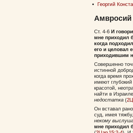
Георгий Конста
Амвросий 
Ст. 4-6
И говори
мне приходил б
когда подходил
его и целовал 
приходившим на
Совершенно точ
истинной доброд
когда время про
имеют глубокий
красотой, неотр
найти в Израиле
недостатка
(
2Ц
Он вставал рано
суд, имея тяжбу
некому выслуш
мне приходил б
(
2Цар 15:2-4
). И