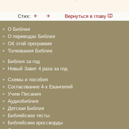
Да
Хорошо
Нет
Стих:
Вернуться в главу
Вход
Регистрация
О Библии
О переводах Библии
Об этой программе
Толкования Библии
Удалить
Сохранить
Библия за год
Новый Завет 4 раза за год
Схемы и пособия
Согласование 4-х Евангелий
Учим Писания
Аудиобиблия
Детская Библия
Библейские тесты
Библейские кроссворды