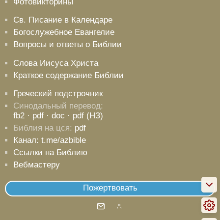
Фотовикторины
Св. Писание в Календаре
Богослужебное Евангелие
Вопросы и ответы о Библии
Слова Иисуса Христа
Краткое содержание Библии
Греческий подстрочник
Синодальный перевод:
fb2
· pdf
· doc
· pdf (НЗ)
Библия на цся:
pdf
Канал: t.me/azbible
Ссылки на Библию
Вебмастеру
Пожертвовать