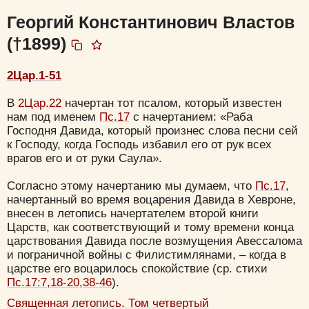
Георгий Константинович Властов
(†1899)
2Цар.1-51
В
2Цар.22
начертан тот псалом, который известен
нам под именем
Пс.17
с начертанием: «Раба
Господня Давида, который произнес слова песни сей
к Господу, когда Господь избавил его от рук всех
врагов его и от руки Саула».
Согласно этому начертанию мы думаем, что
Пс.17
,
начертанный во время воцарения Давида в Хевроне,
внесен в летопись начертателем второй книги
Царств, как соответствующий и тому времени конца
царствования Давида после возмущения Авессалома
и пограничной войны с Филистимлянами, – когда в
Цвет:
царстве его воцарилось спокойствие (ср. стихи
Пс.17:7,18-20,38-46
).
Священная летопись. Том четвертый