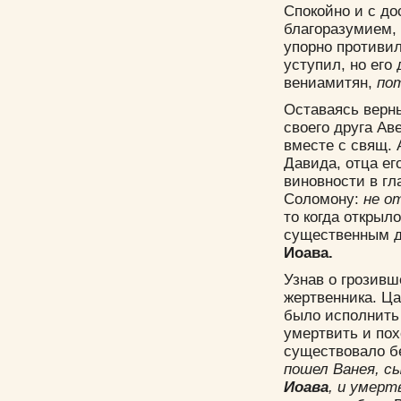
Спокойно и с д
благоразумием, 
упорно противи
уступил, но его
вениамитян,
по
Оставаясь верн
своего друга А
вместе с свящ. 
Давида, отца его
виновности в гл
Соломону:
не о
то когда открыл
существенным до
Иоава.
Узнав о грозивш
жертвенника. Ца
было исполнить 
умертвить и похо
существовало бе
пошел Ванея, с
Иоава
, и умерт