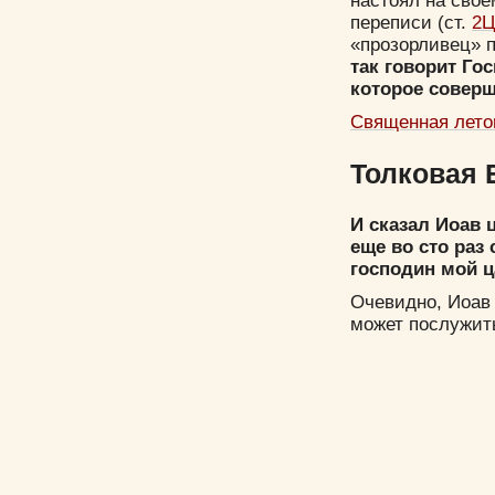
настоял на свое
переписи (ст.
2Ц
«прозорливец» п
так говорит Го
которое совер
Священная лето
Толковая 
И сказал Иоав 
еще во сто раз 
господин мой ц
Очевидно, Иоав 
может послужить