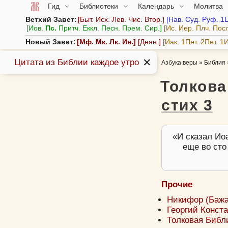
Гид
Библиотеки
Календарь
Молитва
Ветхий Завет:
Быт.
Исх.
Лев.
Чис.
Втор.
Нав.
Суд.
Руф.
1
Иов.
Пс.
Притч.
Еккл.
Песн.
Прем.
Сир.
Ис.
Иер.
Плч.
Пос
Новый Завет:
Мф.
Мк.
Лк.
Ин.
Деян.
Иак.
1Пет.
2Пет.
1И
✕
Цитата из Библии каждое утро
Азбука веры
»
Библия
Толкова
стих 3
И сказал Иоа
еще во сто
Прочие
Никифор (Бажан
Георгий Конста
Толковая Библи