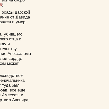
и война скоро
6
).
и осады царской
зание от Давида
ражен и умер.
а, убившего
оего отца и
иду и
етельству
ения Авессалома
елой сердце
пком может
руководством
оеначальника
у туда был
оав
, все еще
и Амессая, и
ертвил Авенира,