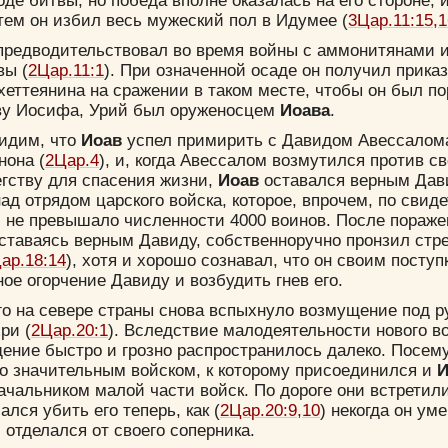
де битвы, но победа вполне оказалась на его стороне, 
тем он избил весь мужеский пол в Идумее (
3Цар.11:15,1
 предводительствовал во время войны с аммонитянами 
вы (
2Цар.11:1
). При означенной осаде он получил прика
хеттеянина на сражении в таком месте, чтобы он был по
ву Иосифа, Урий был оруженосцем
Иоава
.
видим, что
Иоав
успел примирить с Давидом Авессалом
нона (
2Цар.4
), и, когда Авессалом возмутился против св
егству для спасения жизни,
Иоав
оставался верным Дав
ад отрядом царского войска, которое, впрочем, по свид
 не превышало численности 4000 воинов. После пораж
оставаясь верным Давиду, собственноручно пронзил стр
ар.18:14
), хотя и хорошо сознавал, что он своим посту
ое огорчение Давиду и возбудить гнев его.
го на севере страны снова вспыхнуло возмущение под 
ри (
2Цар.20:1
). Вследствие малодеятельности нового в
ение быстро и грозно распространилось далеко. Посем
со значительным войском, к которому присоединился и
И
чальником малой части войск. По дороге они встретил
лся убить его теперь, как (
2Цар.20:9,10
) некогда он ум
 отделался от своего соперника.