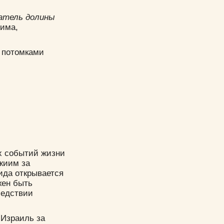
атель долины
лима,
с потомками
х событий жизни
жиим за
ида открывается
жен быть
ледствии
 Израиль за