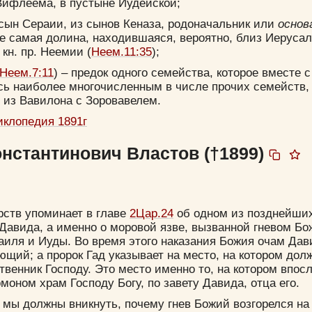
Вифлеема, в пустыне Иудейской;
 сын Сераии, из сынов Кеназа, родоначальник или
основ
же самая долина, находившаяся, вероятно, близ Иеруса
Прятать
Компактная
кн. пр. Неемии (
Неем.11:35
);
Неем.7:11
) – предок одного семейства, которое вместе 
сь наиболее многочисленным в числе прочих семейств,
 из Вавилона с Зоровавелем.
иклопедия 1891г
онстантинович Властов (†1899)
рств упоминает в главе
2Цар.24
об одном из позднейши
Давида, а именно о моровой язве, вызванной гневом Бо
иля и Иуды. Во время этого наказания Божия очам Дав
ющий; а пророк Гад указывает на место, на котором дол
твенник Господу. Это место именно то, на котором впос
моном храм Господу Богу, по завету Давида, отца его.
 мы должны вникнуть, почему гнев Божий возгорелся на