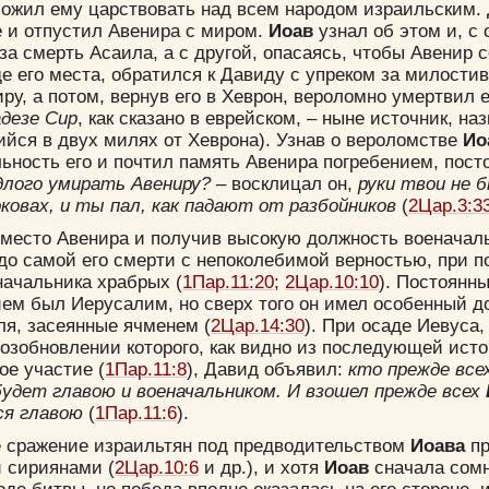
ложил ему царствовать над всем народом израильским.
 и отпустил Авенира с миром.
Иоав
узнал об этом и, с 
за смерть Асаила, а с другой, опасаясь, чтобы Авенир 
е его места, обратился к Давиду с упреком за милости
ру, а потом, вернув его в Хеврон, вероломно умертвил е
адезе Сир
, как сказано в еврейском, – ныне источник, н
йся в двух милях от Хеврона). Узнав о вероломстве
Ио
ьность его и почтил память Авенира погребением, пост
лого умирать Авениру?
– восклицал он,
руки твои не б
оковах, и ты пал, как падают от разбойников
(
2Цар.3:3
 место Авенира и получив высокую должность военачал
до самой его смерти с непоколебимой верностью, при 
начальника храбрых (
1Пар.11:20
;
2Цар.10:10
). Постоянны
ем был Иерусалим, но сверх того он имел особенный д
оля, засеянные ячменем (
2Цар.14:30
). При осаде Иевуса,
озобновлении которого, как видно из последующей ист
е участие (
1Пар.11:8
), Давид объявил:
кто прежде все
будет главою и военачальником. И взошел прежде всех
ся главою
(
1Пар.11:6
).
 сражение израильтян под предводительством
Иоава
пр
 сириянами (
2Цар.10:6
и др.), и хотя
Иоав
сначала сомн