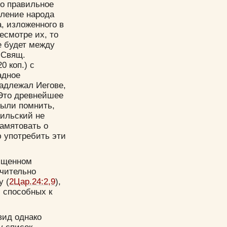
но правильное
сление народа
, изложенного в
есмотре их, то
е будет между
 Свящ.
 коп.) с
адное
надлежал Иегове,
 Это древнейшее
были помнить,
аильский не
памятовать о
ю употребить эти
вященном
чительно
у (
2Цар.24:2,9
),
 способных к
вид однако