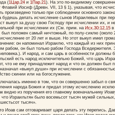
да (
1Цар.24
и
1Пар.21
). На это по-видимому совершен
 Флавий Иосиф (Древн. VII, 13 § 1), указывая, что исчи
ь произведено только при соблюдении основного закона
да будешь делать исчисление сынов Израилевых при пер
ст выкуп за душу свою Господу при исчислении их, и н
ельной при исчислении их (См. прим. на
Исх.30:12,15
в
 был положен самый ничтожный, по полу-сиклю (около 20
исчисление от 20 лет и выше. Но этот выкуп имел гром
ачение: он напоминал Израилю, что каждый из них при
им рабом, он был только рабом Господа Вседержителя.
человека.). И народ, и сам царь в особенности должны 
льский есть народ исключительно Божий, что царь Изр
т, что не ему принадлежит народ и что он должен был 
 назначал «выкуп души» при исчислении с обязанность
ство скинии или на богослужение.
ключалась именно в том, что он совершенно забыл о с
сления народа Божия и придал этому исчислению исклю
ак видно из поручения его главному военачальнику Иоав
, что Израильтян было восемьсот тысяч мужей сильных,
 шестьсот тысяч».
то Иоав сам отговаривает царя делать эту перепись. Да