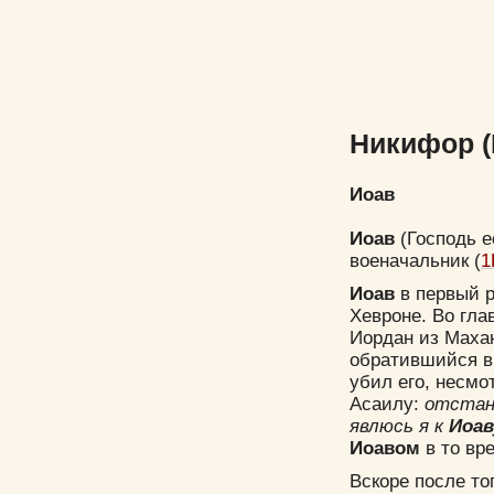
Никифор (
Иоав
Иоав
(Господь е
военачальник (
1
Иоав
в первый р
Хевроне. Во гл
Иордан из Махан
обратившийся в
убил его, несмо
Асаилу:
отстань
явлюсь я к
Иоав
Иоавом
в то вр
Вскоре после то