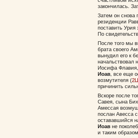
счастливом исхо
закончилась. За
Затем он снова
резиденции Рав
поставить Урия 
По свидетельст
После того мы 
брата своего Ам
вынудил его к б
начальствовал н
Иосифа Флавия,
Иоав
, все еще 
возмутителя (
2Ц
причинить сильн
Вскоре после то
Савея, сына Бих
Амессая возмущ
послан Авесса 
остававшийся на
Иоав
не поколеба
и таким образом