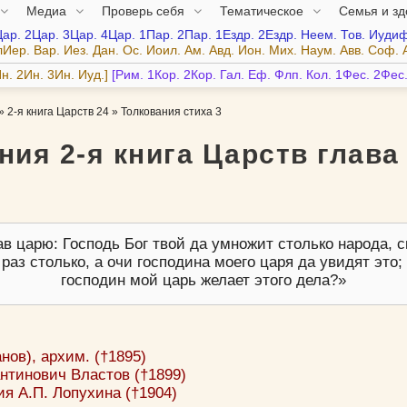
Медиа
Проверь себя
Тематическое
Семья и з
Цар.
2Цар.
3Цар.
4Цар.
1Пар.
2Пар.
1Ездр.
2Ездр.
Неем.
Тов.
Иудиф
лИер.
Вар.
Иез.
Дан.
Ос.
Иоил.
Ам.
Авд.
Ион.
Мих.
Наум.
Авв.
Соф.
н.
2Ин.
3Ин.
Иуд.
Рим.
1Кор.
2Кор.
Гал.
Еф.
Флп.
Кол.
1Фес.
2Фес
»
2-я книга Царств 24
»
Толкования стиха 3
ния 2-я книга Царств глава 
в царю: Господь Бог твой да умножит столько народа, с
 раз столько, а очи господина моего царя да увидят это; 
господин мой царь желает этого дела?
ов), архим. (†1895)
нтинович Властов (†1899)
я А.П. Лопухина (†1904)