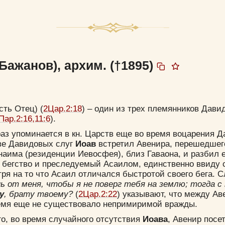
Бажанов), архим. (†1895)
сть Отец) (
2Цар.2:18
) – один из трех племянников Давид
Пар.2:16,11:6
).
аз упоминается в кн. Царств еще во время воцарения Д
аве Давидовых слуг
Иоав
встретил Авенира, перешедшег
аима (резиденции Иевосфея), близ Гаваона, и разбил е
 бегство и преследуемый Асаилом, единственно ввиду
тря на то что Асаил отличался быстротой своего бега. С
 от меня, чтобы я не поверг тебя на землю; тогда с
у
, брату твоему?
(
2Цар.2:22
) указывают, что между Ав
емя еще не существовало непримиримой вражды.
го, во время случайного отсутствия
Иоава
, Авенир посе