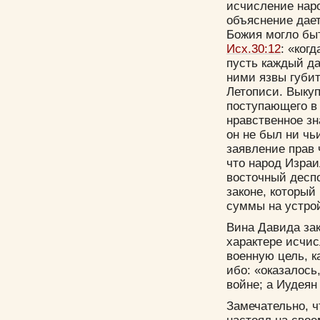
исчисление наро
объяснение дает
Божия могло быт
Исх.30:12
: «ког
пусть каждый да
ними язвы губит
Летописи. Выкуп
поступающего в 
нравственное зн
он не был ни чь
заявление прав 
что народ Израи
восточный деспо
законе, который
суммы на устрой
Вина Давида за
характере исчи
военную цель, к
ибо: «оказалось
войне; а Иудеян
Замечательно, ч