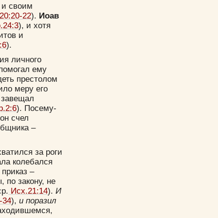
 и своим
20:20-22
).
Иоав
.24:3
), и хотя
итов и
:6
).
ия личного
помогал ему
деть престолом
ило меру его
д завещал
р.2:6
). Посему-
он счел
общника –
ватился за роги
ала колебался
 приказ –
 по закону, не
р.
Исх.21:14
).
И
-34
),
и поразил
находившемся,