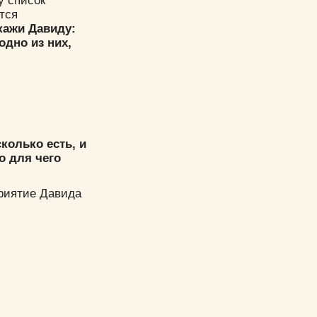
у список
тся
кажи Давиду:
одно из них,
колько есть, и
о для чего
приятие Давида