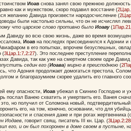
остоинством
Иоав
снова занял свою прежнюю должность
равно как и мужеством, скоро подавил восстание (
2Цар.
лся желанию Давида произвести народосчисление (
2Цар
 доводы были настолько сильны, что он не исчислял лев
Цвет:
тому что царское слово противно было
Иоаву
(
1Пар.21
ым Давиду во всю свою жизнь, даже во время возмущен
вессалома,
Иоав
на последях присоединился к Адонии и 
Авиафаром в его попытках, впрочем безуспешных, овла
 (
3Цар.1:7,2:27
). Это последнее преступление переполн
азах Давида, так как уже на смертном своем одре Дави
Да
Хорошо
Нет
тпустить седин его (
Иоава
) мирно в преисподнюю
(
2Па
Вход
Регистрация
ось, что Адония продолжает домогаться престола, Солом
лгом и благоразумием скорее удалить его главного со
ей ему опасности,
Иоав
убежал в Скинию Господню и ух
рь послал Ванею схватить и умертвить его. Ванея снач
Удалить
Сохранить
это, но получил от Соломона новый, подтвердительный
ронить его, на том, конечно, основании, что для убийцы,
зопасности и спасения даже и при рогах жертвенника (с
ын Иодаев
, говорит свящ. писатель III кн. Цар. (
3Цар.2:28
вил его, и он был похоронен в доме своем в пустыне
, 