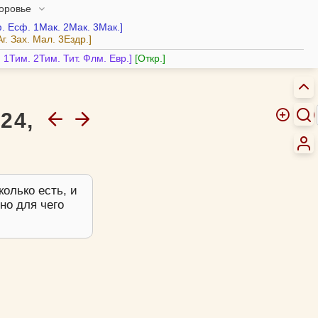
доровье
.
Есф.
1Мак.
2Мак.
3Мак.
Аг.
Зах.
Мал.
3Ездр.
.
1Тим.
2Тим.
Тит.
Флм.
Евр.
Откр.
24,
колько есть, и
но для чего