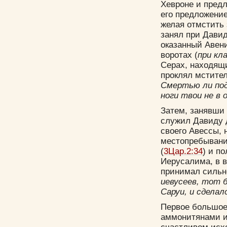
Хевроне и пред
его предложение
желая отмстить 
занял при Давид
оказанный Авени
воротах (
при кл
Серах, находящи
проклял мстител
Смертью ли под
ноги твои не в 
Затем, занявши
служил Давиду 
своего Авессы, 
местопребывани
(
3Цар.2:34
) и п
Иерусалима, в в
принимал сильно
иевусеев, тот 
Саруи, и сделал
Первое большое
аммонитянами и