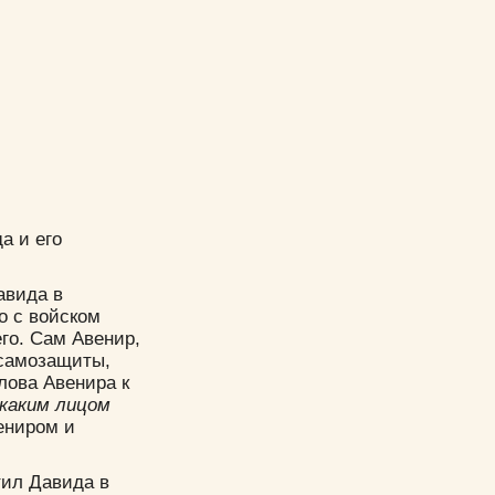
а и его
авида в
о с войском
го. Сам Авенир,
 самозащиты,
лова Авенира к
 каким лицом
ениром и
тил Давида в