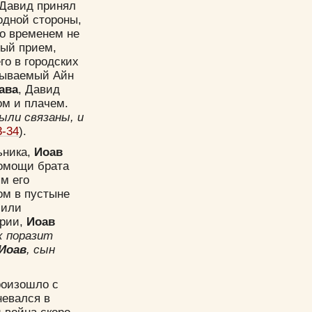
 Давид принял
одной стороны,
со временем не
вый прием,
го в городских
азываемый Айн
ава
, Давид
ом и плачем.
ыли связаны, и
3-34
).
ьника,
Иоав
помощи брата
м его
ом в пустыне
 или
ории,
Иоав
х поразит
Иоав
, сын
оизошло с
евался в