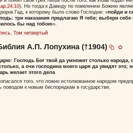
м и понял свой грех лишь после того, как Иоав подал ем
ар.24:10
). Но тогда к Давиду по повелению Божию являе
ророк Гад, к которому было слово Господне: «
пойди и с
сподь: три наказания предлагаю Я тебе; выбери себе 
шилось бы над тобою
».
пись. Том четвертый
Библия А.П. Лопухина (†1904)
царю: Господь Бог твой да умножит столько народа, с
столько, а очи господина моего царя да увидят это; н
арь желает этого дела
опасался того, что ложно истолкованное народом пред
 поводом к новым беспорядкам в государстве.