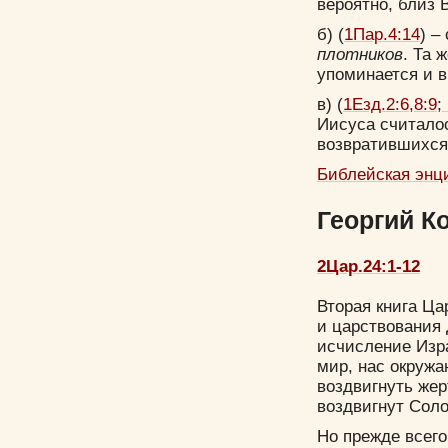
вероятно, близ 
б) (
1Пар.4:14
) –
плотников
. Та 
упоминается и в 
в) (
1Езд.2:6,8:9
;
Иисуса считало
возвратившихся
Библейская энц
Георгий К
2Цар.24:1-12
Вторая книга Ца
и царствования 
исчисление Изра
мир, нас окружа
воздвигнуть жер
воздвигнут Соло
Но прежде всего