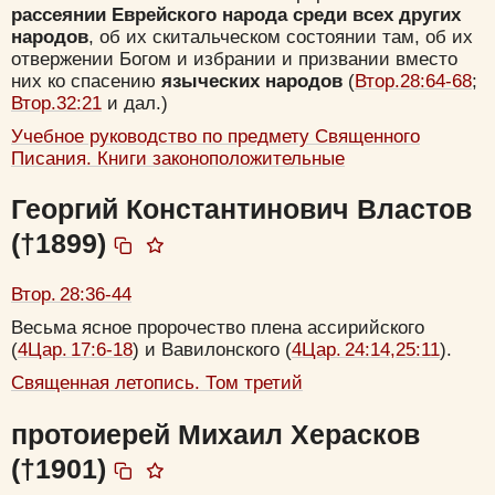
рассеянии Еврейского народа среди всех других
народов
, об их скитальческом состоянии там, об их
отвержении Богом и избрании и призвании вместо
них ко спасению
языческих народов
(
Втор.28:64-68
;
Втор.32:21
и дал.)
Учебное руководство по предмету Священного
Писания. Книги законоположительные
Георгий Константинович Властов
(†1899)
Цвет:
Втор. 28:36-44
Весьма ясное пророчество плена ассирийского
(
4Цар. 17:6-18
) и Вавилонского (
4Цар. 24:14,25:11
).
Священная летопись. Том третий
Да
Хорошо
Нет
протоиерей Михаил Херасков
Вход
Регистрация
(†1901)