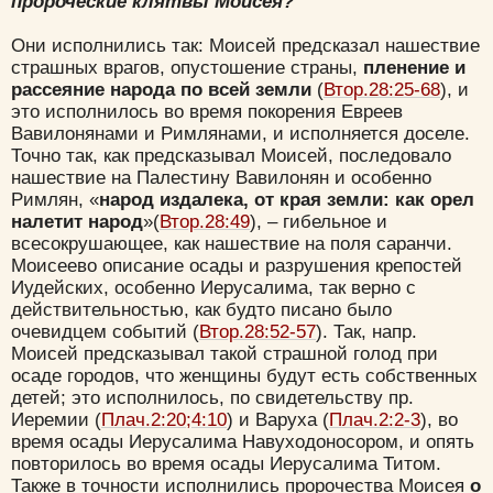
пророческие клятвы Моисея?
Они исполнились так: Моисей предсказал нашествие
страшных врагов, опустошение страны,
пленение и
рассеяние народа по всей земли
(
Втор.28:25-68
), и
это исполнилось во время покорения Евреев
Вавилонянами и Римлянами, и исполняется доселе.
Точно так, как предсказывал Моисей, последовало
нашествие на Палестину Вавилонян и особенно
Римлян, «
народ издалека, от края земли: как орел
налетит народ
»(
Втор.28:49
), – гибельное и
всесокрушающее, как нашествие на поля саранчи.
Моисеево описание осады и разрушения крепостей
Иудейских, особенно Иерусалима, так верно с
действительностью, как будто писано было
очевидцем событий (
Втор.28:52-57
). Так, напр.
Моисей предсказывал такой страшной голод при
осаде городов, что женщины будут есть собственных
детей; это исполнилось, по свидетельству пр.
Иеремии (
Плач.2:20;4:10
) и Варуха (
Плач.2:2-3
), во
время осады Иерусалима Навуходоносором, и опять
повторилось во время осады Иерусалима Титом.
Также в точности исполнились пророчества Моисея
о