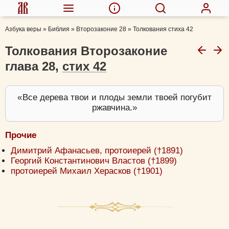
Азбука веры
»
Библия
»
Второзаконие 28
»
Толкования стиха 42
Толкования Второзаконие
глава 28,
стих 42
Все дерева твои и плоды земли твоей погубит
ржавчина.
Прочие
Димитрий Афанасьев, протоиерей (†1891)
Георгий Константинович Властов (†1899)
протоиерей Михаил Херасков (†1901)