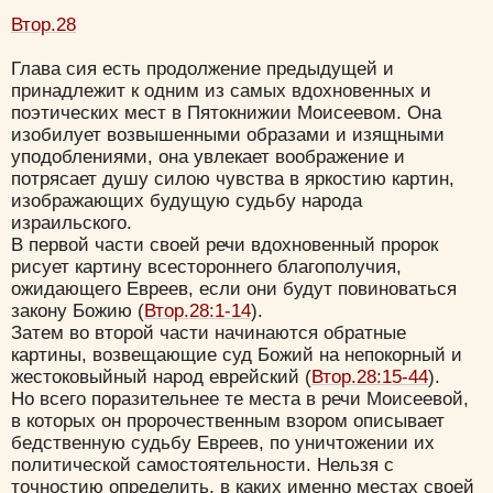
Втор.28
Удалить
Сохранить
Глава сия есть продолжение предыдущей и
принадлежит к одним из самых вдохновенных и
поэтических мест в Пятокнижии Моисеевом. Она
изобилует возвышенными образами и изящными
уподоблениями, она увлекает воображение и
потрясает душу силою чувства в яркостию картин,
изображающих будущую судьбу народа
израильского.
В первой части своей речи вдохновенный пророк
рисует картину всестороннего благополучия,
ожидающего Евреев, если они будут повиноваться
закону Божию (
Втор.28:1-14
).
Затем во второй части начинаются обратные
картины, возвещающие суд Божий на непокорный и
жестоковыйный народ еврейский (
Втор.28:15-44
).
Но всего поразительнее те места в речи Моисеевой,
в которых он пророчественным взором описывает
бедственную судьбу Евреев, по уничтожении их
политической самостоятельности. Нельзя с
точностию определить, в каких именно местах своей