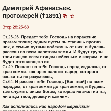
Димитрий Афанасьев,
протоиерей (†1891)
Втор.28:25-68
Ст.25-26.
Предаст тебя Господь на поражение
врагам твоим; одним путем выступишь против
них, а семью путями побежишь от них; и будешь
рассеян по всем царствам земли. И будут трупы
твои пищею всем птицам небесным и зверям, и не
будет отгоняющего их.
Ст.49.
Пошлет на тебя Господь народ издалека, от
края земли: как орел налетит народ, которого
языка ты не разумеешь,
Ст.64.
И рассеет тебя Господь [Бог твой] по всем
народам, от края земли до края земли, и будешь
там служить иным богам, которых не знал ни ты,
ни отцы твои, дереву и камням.
Как исполнились над народом Еврейским