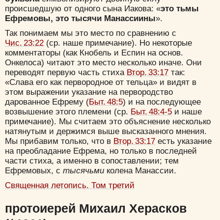
происшедшую от одного сына Иакова: «
это тьмы
Ефремовы, это тысячи Манассиины
».
Так понимаем мы это место по сравнению с
Чис. 23:22
(ср. наше примечание). Но некоторые
Цвет:
комментаторы (как Кнобель и Еспин на основ.
Онкелоса) читают это место несколько иначе. Они
переводят первую часть стиха
Втор. 33:17
так:
«Слава его как первородное от тельца» и видят в
этом выражении указание на первородство
дарованное Ефрему (
Быт. 48:5
) и на последующее
Да
Хорошо
Нет
возвышение этого племени (ср.
Быт. 48:4-5
и наше
примечание). Мы считаем это объяснение несколько
Вход
Регистрация
натянутым и держимся выше высказанного мнения.
Мы прибавим только, что в
Втор. 33:17
есть указание
на преобладание Ефрема, но только в последней
части стиха, а именно в сопоставлении; тем
Ефремовых, с
тысячьми
колена Манассии.
Удалить
Сохранить
Священная летопись. Том третий
протоиерей Михаил Херасков