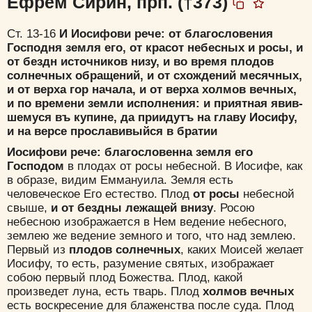
Ефрем Сирин, прп. (†373)
Ст. 13-16
И Иосифови рече: от­ благословения
Господня земля его, от­ красот небесных и росы, и
от­ бездн источников низу, и во время плодов
солнечных обращений, и от­ схождений месячных,
и от­ верха гор начала, и от­ верха холмов вечных,
и по времени земли исполнения: и приятная явив­
шемуся въ купине, да приидутъ на главу Иосифу,
и на версе прославивыйся в братии
Иосифови рече: благословенна земля его
Господом
в плодах от росы небесной. В Иосифе, как
в образе, видим Еммануила. Земля есть
человеческое Его естество. Плод
от росы
небесной
свыше,
и от бездны лежащей внизу
. Росою
небесною изображается в Нем ведение небесного,
землею же ведение земного и того, что над землею.
Первый из
плодов солнечных
, каких Моисей желает
Иосифу, то есть, разумение святых, изображает
собою первый плод Божества. Плод, какой
произведет луна, есть тварь. Плод
холмов вечных
есть воскресение для блаженства после суда. Плод