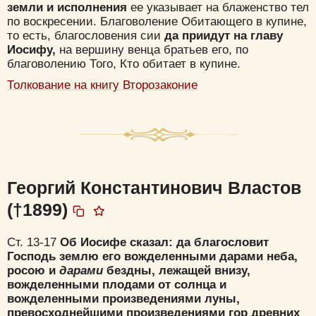
земли и исполнения
ее указывает на блаженство тел
по воскресении. Благоволение Обитающего в купине,
то есть, благословения сии
да приидут на главу
Иосифу,
на вершину венца братьев его, по
благоволению Того, Кто обитает в купине.
Толкование на книгу Второзаконие
Георгий Константинович Властов
(†1899)
Ст. 13-17
Об Иосифе сказал: да благословит
Господь землю его вожделенными дарами неба,
росою и
дарами
бездны, лежащей внизу,
вожделенными плодами от солнца и
вожделенными произведениями луны,
превосходнейшими произведениями гор древних