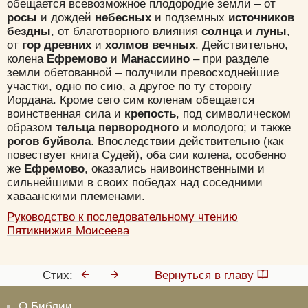
обещается всевозможное плодородие земли – от
росы
и дождей
небесных
и подземных
источников
бездны
, от благотворного влияния
солнца
и
луны
,
от
гор древних
и
холмов вечных
. Действительно,
колена
Ефремово
и
Манассиино
– при разделе
земли обетованной – получили превосходнейшие
участки, одно по сию, a другое по ту сторону
Иордана. Кроме сего сим коленам обещается
воинственная сила и
крепость
, под символическом
образом
тельца первородного
и молодого; и также
рогов буйвола
. Впоследствии действительно (как
повествует книга Судей), оба сии колена, особенно
же
Ефремово
, оказались наивоинственными и
сильнейшими в своих победах над соседними
хаваанскими племенами.
Руководство к последовательному чтению
Пятикнижия Моисеева
Стих:
Вернуться в главу
О Библии