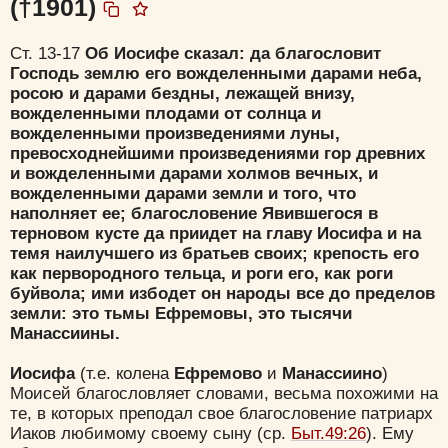
(†1901)
Ст. 13-17
Об Иосифе сказал: да благословит
Господь землю его вожделенными дарами неба,
росою и дарами бездны, лежащей внизу,
вожделенными плодами от солнца и
вожделенными произведениями луны,
превосходнейшими произведениями гор древних
и вожделенными дарами холмов вечных, и
вожделенными дарами земли и того, что
наполняет ее; благословение Явившегося в
терновом кусте да приидет на главу Иосифа и на
темя наилучшего из братьев своих; крепость его
как первородного тельца, и роги его, как роги
буйвола; ими избодет он народы все до пределов
земли: это тьмы Ефремовы, это тысячи
Манассиины.
Иосифа
(т.е. колена
Ефремово
и
Манассиино
)
Моисей благословляет словами, весьма похожими на
те, в которых преподал свое благословение патриарх
Иаков любимому своему сыну (ср.
Быт.49:26
). Ему