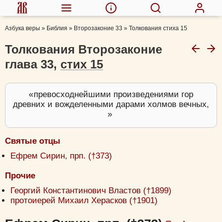
Азбука веры
»
Библия
»
Второзаконие 33
»
Толкования стиха 15
Толкования Второзаконие
глава 33,
стих 15
превосходнейшими произведениями гор
древних и вожделенными дарами холмов вечных,
Святые отцы
Ефрем Сирин, прп. (†373)
Прочие
Георгий Константинович Властов (†1899)
протоиерей Михаил Херасков (†1901)