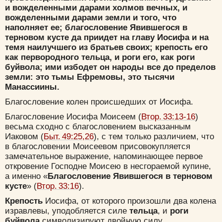
и вожделенными дарами холмов вечных, и
вожделенными дарами земли и того, что
наполняет ее; благословение Явившегося в
терновом кусте да приидет на главу Иосифа и на
темя наилучшего из братьев своих; крепость его
как первородного тельца, и роги его, как роги
буйвола; ими избодет он народы все до пределов
земли: это тьмы Ефремовы, это тысячи
Манассиины.
Благословение колен происшедших от Иосифа.
Благословение Иосифа Моисеем (
Втор. 33:13-16
)
весьма сходно с благословением высказанным
Иаковом (
Быт. 49:25,26
), с тем только различием, что
в благословении Моисеевом присовокупляется
замечательное выражение, напоминающее первое
откровение Господне Моисею в несгораемой купине,
а именно «
Благословение Явившегося в терновом
кусте
» (
Втор. 33:16
).
Крепость
Иосифа, от которого произошли два колена
изравлевы, уподобляется силе
тельца
, и
роги
буйвола
символизируют двойную силу