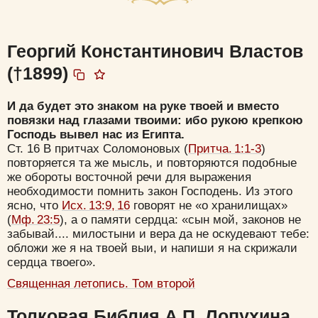
Георгий Константинович Властов
(†1899)
И да будет это знаком на руке твоей и вместо
повязки над глазами твоими: ибо рукою крепкою
Господь вывел нас из Египта.
Ст. 16 В притчах Соломоновых (
Притча. 1:1-3
)
повторяется та же мысль, и повторяются подобные
же обороты восточной речи для выражения
необходимости помнить закон Господень. Из этого
ясно, что
Исх. 13:9, 16
говорят не «о хранилищах»
(
Мф. 23:5
), а о памяти сердца: «сын мой, законов не
забывай.... милостыни и вера да не оскудевают тебе:
обложи же я на твоей выи, и напиши я на скрижали
сердца твоего».
Священная летопись. Том второй
Толковая Библия А.П. Лопухина