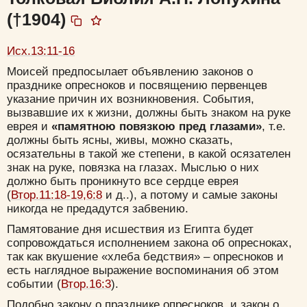
(†1904)
Исх.13:11-16
Моисей предпосылает объявлению законов о
празднике опресноков и посвящению первенцев
указание причин их возникновения. События,
вызвавшие их к жизни, должны быть знаком на руке
еврея и
«памятною повязкою пред глазами»
, т.е.
должны быть ясны, живы, можно сказать,
осязательны в такой же степени, в какой осязателен
знак на руке, повязка на глазах. Мыслью о них
должно быть проникнуто все сердце еврея
(
Втор.11:18-19,6:8
и д..), а потому и самые законы
никогда не предадутся забвению.
Памятование дня исшествия из Египта будет
сопровождаться исполнением закона об опресноках,
так как вкушение «хлеба бедствия» – опресноков и
есть наглядное выражение воспоминания об этом
событии (
Втор.16:3
).
Подобно закону о празднике опресноков, и закон о