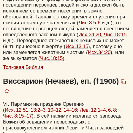
посвящении первенцев людей и скота должен быть
исполняем со времени поселения в земле
обетованной. Так как к этому времени служение при
скинии лежало уже на левитах (
Чис.8:5-6
и д.), то
посвящение первенцев людей заменяется внесением
определенного законом выкупа (
Исх.34:20
,
Чис.18:15
и д.). Первородное от животных нечистых не может
быть принесено в жертву (
Исх.13:15
), поэтому оно
или заменяется животным чистым (
Исх.34:20
), или
же выкупается (
Чис.18:15
).
Толковая Библия
Виссарион (Нечаев), еп. (†1905)
VI. Паримия на праздник Сретения
Цвет:
(
Исх. 12:51, 13:2–3, 10–12, 14–16
;
Лев. 12:1–4, 6, 8
;
Чис. 8:15–17
). В сей паримии излагается заповедь
Божия об освящении первородных, с
присовокуплением из книг Левит и Числ заповедей