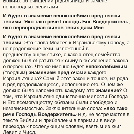
Божиих об очищении родильницы и замене
первородных левитами.
Да
Хорошо
Нет
И будет в знамение непоколебимо пред очесы
Вход
Регистрация
твоими. Яко тако рече Господь Бог Вседержитель,
яко первородная сынов твоих даси Мне
И будет в знамение непоколебимо пред очесы
твоими
. Это слова Моисея к Израильскому народу, а
не продолжение речи, изложенной в
Удалить
Сохранить
предшествующем стихе, с какою отец семейства
должен был обратиться к
сыну
в объяснение закона
о первенцах. Что же именно будет
непоколебимым
(твердым)
знамением пред очами
каждого
Израильтянина? Самый этот закон и точное, из рода
в род продолжающееся, исполнение его. О чем же
должно было напоминать каждому это
знамение
? О
том, что Израильтяне единственно милости Господа
и Его всемогуществу обязаны были свободою и
независимостью. Заключительные слова:
«яко тако
рече Господь Вседержитель»
и д. не встречаются в
тексте Библии и прибавлены в паримии в виде
перехода к последующим словам, взятым из книг
Левит и Числ.