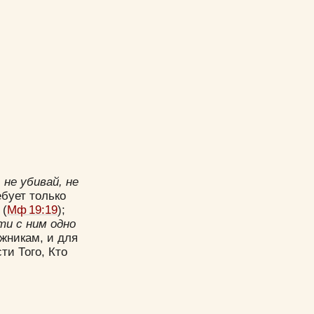
,
не убивай, не
ебует только
(
Мф 19:19
);
ти с ним одно
ижникам, и для
и Того, Кто