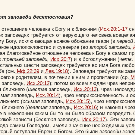
ют заповеди десятословия?
отношение человека к Богу и к ближним (
Исх.20:1-17
сн
х заповедях требуется от верующего человека всецела
му Богу, исключающая всякое обожание твари (в
первой 
сякое идолопоклонство и cyeверие (во
второй заповеди,
И
я благоговейное отношение человека к Богу в самом п
в
третьей заповеди,
Исх.20:7
) и в богослужении (
четв, 
 остальных шести заповедях требуется во имя Бога любо
ебе
(см.
Мф.22:39
и
Лев.19:18
). Заповеди требуют выраж
сего к родителям, в почтении к ним и пропитании (ср.
Мф
я
заповедь,
Исх.20:12
); потом ко всем людям чрез непри
 ближнего (
шестая
заповедь,
Исх.20:13
), чрез целому
ьмая
заповедь,
Исх.20:14
), чрез неприкосновенность и о
лижнего (
осьмая
заповедь,
Исх.20:15
), чрез неприкосно
 ближнего (
девятая
заповедь,
Исх.20:16
) и наконец чре
 в нежелании каким бы то ни было образом повредить 
сякой зависти (
десятая
заповедь,
Исх.20:17
). Эти запо
рода самим Господом, имели значение необходимых усл
оторый вступали Евреи с Богом. Это были
заповеди заве