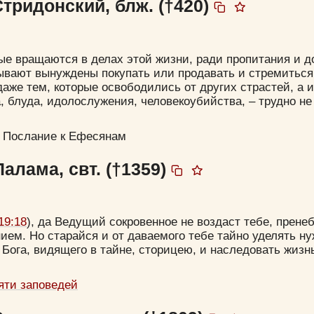
тридонский, блж. (†420)
орые вращаются в делах этой жизни, ради пропитания и 
ывают вынуждены покупать или продавать и стремиться 
 даже тем, которые освободились от других страстей, а 
 блуда, идолослужения, человекоубийства, – трудно не
 Послание к Ефесянам
алама, свт. (†1359)
19:18
), да Ведущий сокровенное не воздаст тебе, прене
ием. Но старайся и от даваемого тебе тайно уделять 
 Бога, видящего в тайне, сторицею, и наследовать жизн
яти заповедей