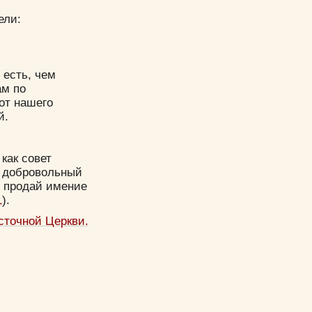
ели:
 есть, чем
ам по
от нашего
й.
как совет
и добровольный
, продай имение
1
).
сточной Церкви.