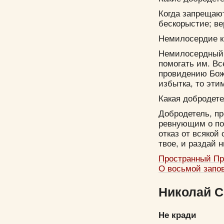
Когда запрещаю
бескорыстие; ве
Немилосердие к
Немилосердный к
помогать им. Вс
провидению Бож
избытка, то эти
Какая добродет
Добродетель, пр
ревнующим о по
отказ от всякой
твое, и раздай 
Пространный Пр
О восьмой запо
Николай Се
Не кради