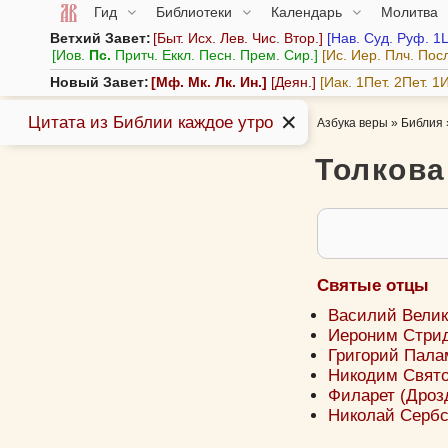
Гид
Библиотеки
Календарь
Молитва
Ветхий Завет:
Быт.
Исх.
Лев.
Чис.
Втор.
Нав.
Суд.
Руф.
1
Иов.
Пс.
Притч.
Еккл.
Песн.
Прем.
Сир.
Ис.
Иер.
Плч.
Пос
Новый Завет:
Мф.
Мк.
Лк.
Ин.
Деян.
Иак.
1Пет.
2Пет.
1И
✕
Цитата из Библии каждое утро
Азбука веры
»
Библия
Толкова
Святые отцы
Василий Велики
Иероним Стрид
Григорий Палам
Никодим Святог
Филарет (Дрозд
Николай Сербск