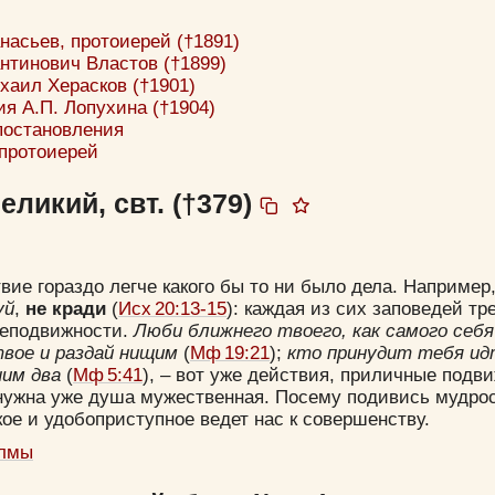
асьев, протоиерей (†1891)
нтинович Властов (†1899)
хаил Херасков (†1901)
я А.П. Лопухина (†1904)
постановления
 протоиерей
ликий, свт. (†379)
вие гораздо легче какого бы то ни было дела. Например
уй
,
не кради
(
Исх 20:13-15
): каждая из сих заповедей тр
неподвижности.
Люби ближнего твоего, как самого себя
твое и раздай нищим
(
Мф 19:21
);
кто принудит тебя ид
ним два
(
Мф 5:41
), – вот уже действия, приличные подв
нужна уже душа мужественная. Посему подивись мудрост
кое и удобоприступное ведет нас к совершенству.
алмы