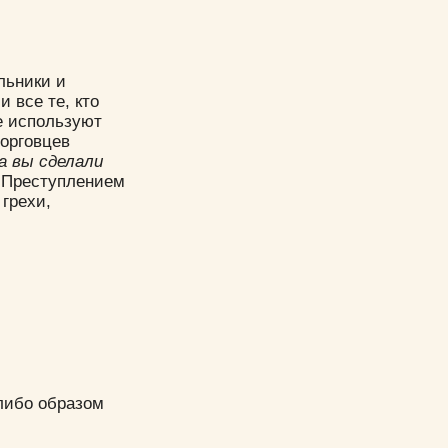
льники и
и все те, кто
е используют
торговцев
а вы сделали
ы. Преступлением
 грехи,
либо образом