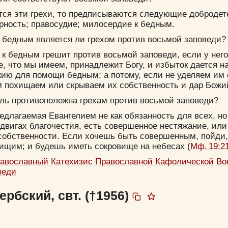
Да
Хорошо
Нет
тся эти грехи, то предписываются следующие добродет
Вход
Регистрация
рность; правосудие; милосердие к бедным.
 бедным является ли грехом против восьмой заповеди?
 бедным грешит против восьмой заповеди, если у него
е, что мы имеем, принадлежит Богу, и избыток дается н
Удалить
Сохранить
ию для помощи бедным; а потому, если не уделяем им 
м похищаем или скрываем их собственность и дар Божи
ель противоположна грехам против восьмой заповеди?
едлагаемая Евангелием не как обязанность для всех, но 
двигах благочестия, есть совершенное нестяжание, ил
 собственности. Если хочешь быть совершенным, пойди
нищим; и будешь иметь сокровище на небесах (
Мф. 19:2
авославный Катeхизис Православной Кафолической Во
Прятать
Компактная
веди
рбский, свт. (†1956)