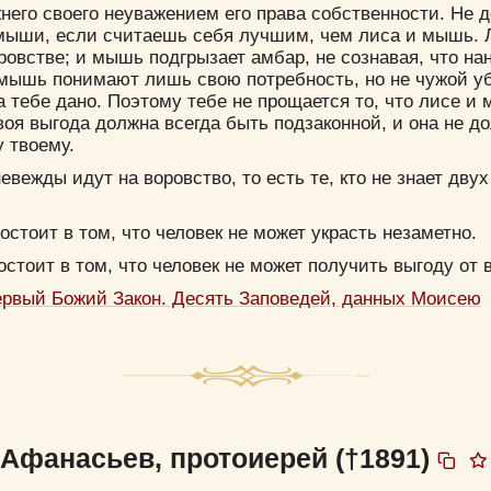
него своего неуважением его права собственности. Не де
мыши, если считаешь себя лучшим, чем лиса и мышь. Л
оровстве; и мышь подгрызает амбар, не сознавая, что на
 мышь понимают лишь свою потребность, но не чужой у
а тебе дано. Поэтому тебе не прощается то, что лисе и
воя выгода должна всегда быть подзаконной, и она не д
 твоему.
невежды идут на воровство, то есть те, кто не знает дву
остоит в том, что человек не может украсть незаметно.
остоит в том, что человек не может получить выгоду от 
ервый Божий Закон. Десять Заповедей, данных Моисею
Афанасьев, протоиерей (†1891)