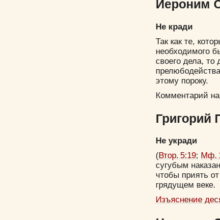
Иероним С
Не кради
Так как те, кот
необходимого б
своего дела, то
прелюбодейства,
этому пороку.
Комментарий на
Григорий П
Не укради
(
Втор. 5:19
;
Мф. 
сугубым наказан
чтобы приять от
грядущем веке.
Изъяснение дес