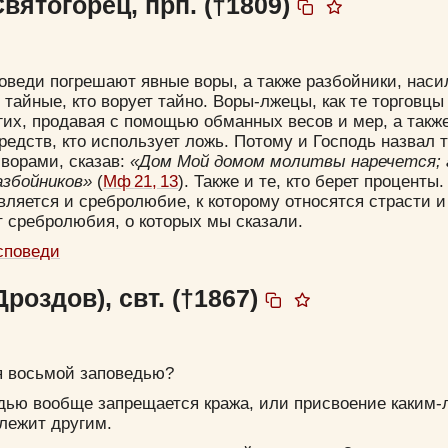
вятогорец, прп. (†1809)
оведи погрешают явные воры, а также разбойники, наси
тайные, кто ворует тайно. Воры-лжецы, как те торговцы 
их, продавая с помощью обманных весов и мер, а такж
редств, кто использует ложь. Потому и Господь назвал 
ворами, сказав:
«Дом Мой домом молитвы наречется; 
азбойников»
(
Мф 21, 13
). Также и те, кто берет процент
вляется и сребролюбие, к которому относятся страсти и
 сребролюбия, о которых мы сказали.
споведи
роздов), свт. (†1867)
я восьмой заповедью?
дью вообще запрещается кража, или присвоение каким-
длежит другим.