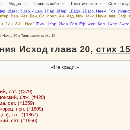
Медиа
Проверь себя
Тематическое
Семья и з
Цар.
2Цар.
3Цар.
4Цар.
1Пар.
2Пар.
1Ездр.
2Ездр.
Неем.
Тов.
Иудиф
лИер.
Вар.
Иез.
Дан.
Ос.
Иоил.
Ам.
Авд.
Ион.
Мих.
Наум.
Авв.
Соф.
н.
2Ин.
3Ин.
Иуд.
Рим.
1Кор.
2Кор.
Гал.
Еф.
Флп.
Кол.
1Фес.
2Фес
»
Исход 20
»
Толкования стиха 15
ния Исход глава 20,
стих 1
Не кради.
й, свт. (†379)
онский, блж. (†420)
а, свт. (†1359)
орец, прп. (†1809)
ов), свт. (†1867)
ий, свт. (†1956)