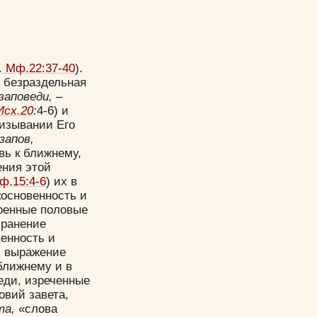
.
Мф.22:37-40
).
я безраздельная
заповеди,
–
сх.20
:
4-6) и
ризывании Его
запов,
вь к ближнему,
ения этой
.15:4-6
) их в
косновенность и
дренные половые
хранениe
венность и
з выражение
ближнему и в
веди, изреченные
овий завета,
та,
«слова