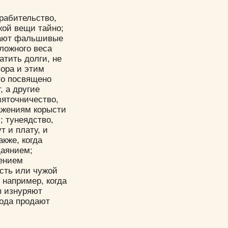
рабительство,
жой вещи тайно;
 дают фальшивые
ложного веса
атить долги, не
вора и этим
то посвящено
, а другие
зяточничество,
ажениям корысти
 тунеядство,
т и плату, и
кже, когда
даянием;
шением
сть или чужой
 например, когда
ы изнуряют
лода продают