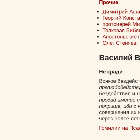
Прочие
Димитрий Афан
Георгий Конста
протоиерей Ми
Толковая Библи
Апостольские 
Олег Стеняев,
Василий Ве
Не кради
Всякое бездейст
прелюбодейств
бездействия и 
продай имение 
поприще, иди с 
совершения их 
через более лег
Гомилии на Пс