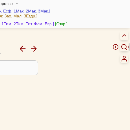
доровье
.
Есф.
1Мак.
2Мак.
3Мак.
Аг.
Зах.
Мал.
3Ездр.
.
1Тим.
2Тим.
Тит.
Флм.
Евр.
Откр.
5