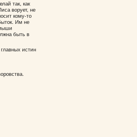
лай так, как
иса ворует, не
носит кому-то
быток. Им не
 мыши
олжна быть в
х главных истин
воровства.