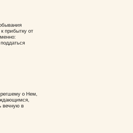
добывания
к прибытку от
именно:
 поддаться
брегшему о Нем,
нуждающимся,
ь вечную в