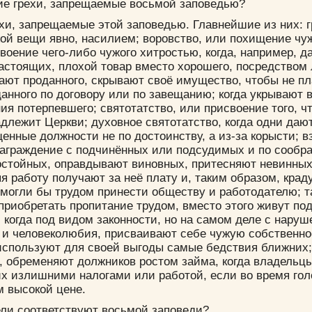
ие грехи, запрещаемые восьмой заповедью?
хи, запрещаемые этой заповедью. Главнейшие из них: г
ой вещи явно, насилием; воровство, или похищение чу
воение чего-либо чужого хитростью, когда, например,
астоящих, плохой товар вместо хорошего, посредством 
ют проданного, скрывают своё имущество, чтобы не пл
нного по договору или по завещанию; когда укрывают 
я потерпевшего; святотатство, или присвоение того, ч
адлежит Церкви; духовное святотатство, когда одни дают
нные должности не по достоинству, а из-за корысти; в
знаграждение с подчинённых или подсудимых и по сообр
стойных, оправдывают виновных, притесняют невинных;
яя работу получают за неё плату и, таким образом, краду
 могли бы трудом принести обществу и работодателю; та
риобретать пропитание трудом, вместо этого живут по
 когда под видом законности, но на самом деле с нару
 и человеколюбия, присваивают себе чужую собственно
Цвет:
используют для своей выгоды самые бедствия ближних;
 обременяют должников ростом займа, когда владельц
их излишними налогами или работой, если во время го
м высокой цене.
ели соответствуют восьмой заповеди?