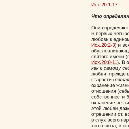
Исх.20:1-17
Что определя
Они определяют 
В первых четыре
любовь к едино
Исх.20:2-3
) и в
обусловливающа
святого имени (
Исх.20:8-11
). В
как к самому с
любви: прежде в
старости (
пята
охранение жизни
отношения (
сед
собственности б
охранение чести
этой любви даже
отрешении от, в
в слух всего на
того союза, в к