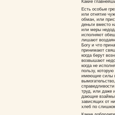
Какие главнейш
Есть особые гре
или отнятие чуж
обман, или прис
деньги вместо н
или меры недода
исполняют обеща
лишают воздаяни
Богу и что прин
принимают свяще
когда берут во
возвышают недо
когда не исполн
пользу, которую
имеющие силы п
вымогательство,
справедливости
труд, или даже 
дающие взаймы,
зависящих от н
хлеб по слишко
Какие добродет