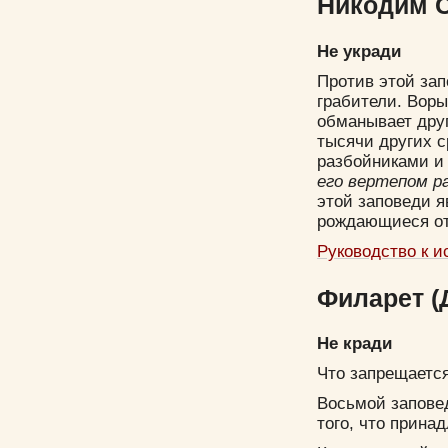
Никодим С
Не укради
Против этой зап
грабители. Воры 
обманывает друг
тысячи других с
разбойниками и 
его вертепом р
этой заповеди я
рождающиеся от
Руководство к и
Филарет (Д
Не кради
Что запрещаетс
Восьмой запове
того, что прина