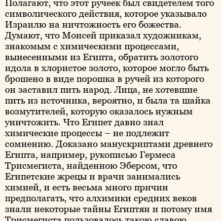
Полагают, что этот ручеек был свидетелем того
символического действия, которое указывало
Израилю на ничтожность его божества.
Думают, что Моисей приказал художникам,
знакомым с химическими процессами,
вынесенными из Египта, обратить золотого
идола в хлористое золото, которое могло быть
брошено в виде порошка в ручей из которого
он заставил пить народ. Лица, не хотевшие
пить из источника, вероятно, и была та шайка
возмутителей, которую оказалось нужным
уничтожить. Что Египет давно знал
химические процессы – не подлежит
сомнению. Доказано манускриптами древнего
Египта, например, рукописью Гермеса
Трисмегиста, найденною Эберсом, что
Египетские жрецы и врачи занимались
химией, и есть весьма много причин
предполагать, что алхимики средних веков
знали некоторые тайны Египтян и потому имя
Трисмегиста пользовалось такою славою.