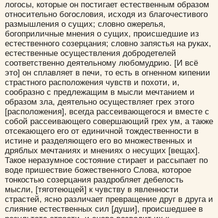
логосы, которые он постигает естественным образом
относительно богословия, исходя из благочестивого
размышления о сущих; словно ожерелья,
богоприличные мнения о сущих, происшедшие из
естественного созерцания; словно запястья на руках,
естественные осуществления добродетелей
соответственно деятельному любомудрию. [И всё
это] он сплавляет в печи, то есть в огненном кипении
страстного расположения чувств и похоти, и,
сообразно с предлежащим в мысли мечтанием и
образом зла, деятельно осуществляет грех этого
[расположения], всегда рассеивающегося и вместе с
собой рассеивающего совершающий грех ум, а также
отсекающего его от единичной тождественности в
истине и разделяющего его во множественных и
дряблых мечтаниях и мнениях о несущих [вещах].
Такое неразумное состояние стирает и рассыпает по
воде пришествие божественного Слова, которое
тонкостью созерцания раздробляет дебелость
мысли, [тяготеющей] к чувству в явленности
страстей, ясно различает превращение друг в друга и
слияние естественных сил [души], происшедшее в