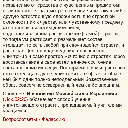
независимо от сродства с чувственным предметом;
если он сможет рассмотреть желание или какую-либо
другую естественную способность вне страстной
склонности их к чувству или чувственному предмету,
что становится неким движением,
подготавливающим рассмотрение [самой] страсти, –
то тогда ум растирает и размельчает состав
«тельца», то есть любой приключившейся страсти, и
рассыпает [ее] по воде ведения, совершенно
уничтожив и само простое мечтание о страстях через
восстановление в свое естественное состояние
составляющие их вещи. Постараемся и мы, растерев
литого тельца в душе, уничтожить [его] так, чтобы в
ней был один только неподдельный божественный
образ, совсем не оскверненный чем-либо внешним.
Слова же:
И напои ею Моисей сыны Исраилевы
(
Исх.32:20
) обозначают способ учения,
уничтожающего страсти, преподаваемый учителями
учащимся.
Вопросоответы к Фалассию