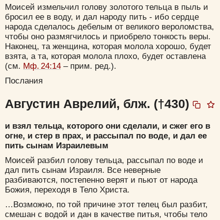
Моисей измельчил голову золотого тельца в пыль и
бросил ее в воду, и дал народу пить - ибо сердце
народа сделалось дебелым от великого вероломства,
чтобы оно размягчилось и приобрело тонкость веры.
Наконец, та женщина, которая молола хорошо, будет
взята, а та, которая молола плохо, будет оставлена
(см.
Мф. 24:14
– прим. ред.).
Послания
Августин Аврелий, блж. (†430)
и взял тельца, которого они сделали, и сжег его в
огне, и стер в прах, и рассыпал по воде, и дал ее
пить сынам Израилевым
Моисей разбил голову тельца, рассыпал по воде и
дал пить сынам Израиля. Все неверные
разбиваются, постепенно верят и пьют от народа
Божия, переходя в Тело Христа.
…Возможно, по той причине этот телец был разбит,
смешан с водой и дан в качестве питья, чтобы тело