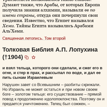
Думают также, что Арабы, от которых Европа
получила знания алхимии, называли ее
по
имени страны,
откуда они почерпнули свои
сведения. Известно, что Египет назывался
Хеми
. Тайны Египта назывались Арабами
Аль'Хеми.
Священная летопись. Том второй
Толковая Библия А.П. Лопухина
(†1904)
и взял тельца, которого они сделали, и сжег его в
огне, и стер в прах, и рассыпал по воде, и дал ее
пить сынам Израилевым
Нарушен завет со Всевышним – разбиты скрижали.
Но Израиль не может остаться и при новом своем
боге – золотом тельце: его существование – прямой
повод к продолжению идолопоклонства. Поэтому он и
предается уничтожению. Телец был сожжен, –