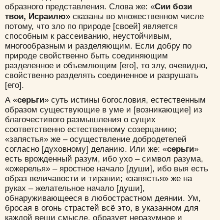
образного представления. Слова же: «
Сии бози
твои, Исраилю
» сказаны во множественном числе
потому, что зло по природе [своей] является
способным к рассеиванию, неустойчивым,
многообразным и разделяющим. Если добру по
природе свойственно быть соединяющим
разделенное и объемлющим [его], то злу, очевидно,
свойственно разделять соединенное и разрушать
[его].
А «
серьги
» суть истины богословия, естественным
образом существующие в уме и [возникающие] из
благочестивого размышления о сущих
соответственно естественному созерцанию;
«запястья» же – осуществление добродетелей
согласно [духовному] деланию. Или же: «
серьги
»
есть врожденный разум, ибо ухо – символ разума,
«ожерелья» – яростное начало [души], ибо выя есть
образ величавости и тирании; «запястья» же на
руках – желательное начало [души],
обнаруживающееся в любострастном деянии. Ум,
бросая в огонь страстей всё это, в указанном для
каждой вещи смысле, образует неразумное и