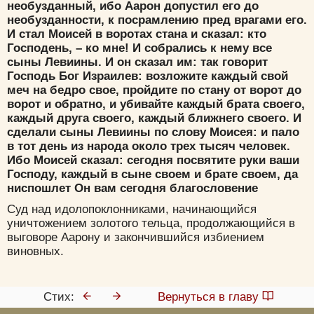
необузданный, ибо Аарон допустил его до
необузданности, к посрамлению пред врагами его.
И стал Моисей в воротах стана и сказал: кто
Господень, – ко мне! И собрались к нему все
сыны Левиины. И он сказал им: так говорит
Господь Бог Израилев: возложите каждый свой
меч на бедро свое, пройдите по стану от ворот до
ворот и обратно, и убивайте каждый брата своего,
каждый друга своего, каждый ближнего своего. И
сделали сыны Левиины по слову Моисея: и пало
в тот день из народа около трех тысяч человек.
Ибо Моисей сказал: сегодня посвятите руки ваши
Господу, каждый в сыне своем и брате своем, да
ниспошлет Он вам сегодня благословение
Суд над идолопоклонниками, начинающийся
уничтожением золотого тельца, продолжающийся в
выговоре Аарону и закончившийся избиением
виновных.
Стих:
Вернуться в главу