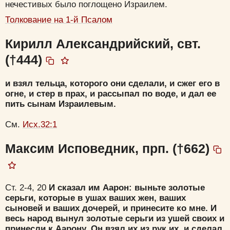
нечестивых было поглощено Израилем.
Толкование на 1-й Псалом
Кирилл Александрийский, свт.
(†444)
и взял тельца, которого они сделали, и сжег его в
огне, и стер в прах, и рассыпал по воде, и дал ее
пить сынам Израилевым.
См.
Исх.32:1
Максим Исповедник, прп. (†662)
Ст. 2-4, 20
И сказал им Аарон: выньте золотые
серьги, которые в ушах ваших жен, ваших
сыновей и ваших дочерей, и принесите ко мне. И
весь народ вынул золотые серьги из ушей своих и
принесли к Аарону. Он взял их из рук их, и сделал