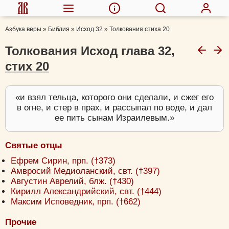
Азбука веры
»
Библия
»
Исход 32
»
Толкования стиха 20
Толкования Исход глава 32,
стих 20
и взял тельца, которого они сделали, и сжег его
в огне, и стер в прах, и рассыпал по воде, и дал
ее пить сынам Израилевым.
Святые отцы
Ефрем Сирин, прп. (†373)
Амвросий Медиоланский, свт. (†397)
Августин Аврелий, блж. (†430)
Кирилл Александрийский, свт. (†444)
Максим Исповедник, прп. (†662)
Прочие