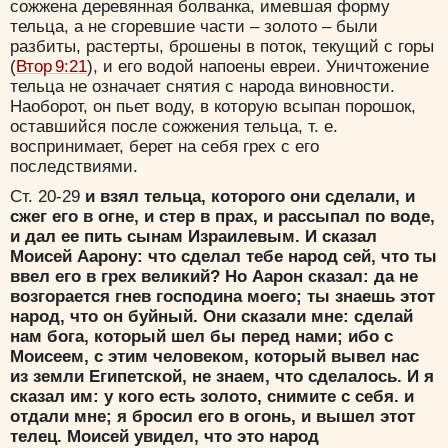
сожжена деревянная болванка, имевшая форму
тельца, а не сгоревшие части – золото – были
разбиты, растерты, брошены в поток, текущий с горы
(
Втор 9:21
), и его водой напоены евреи. Уничтожение
тельца не означает снятия с народа виновности.
Наоборот, он пьет воду, в которую всыпан порошок,
оставшийся после сожжения тельца, т. е.
воспринимает, берет на себя грех с его
последствиями.
Ст. 20-29
и взял тельца, которого они сделали, и
сжег его в огне, и стер в прах, и рассыпал по воде,
и дал ее пить сынам Израилевым. И сказал
Моисей Аарону: что сделал тебе народ сей, что ты
ввел его в грех великий? Но Аарон сказал: да не
возгорается гнев господина моего; ты знаешь этот
народ, что он буйный. Они сказали мне: сделай
нам бога, который шел бы перед нами; ибо с
Моисеем, с этим человеком, который вывел нас
из земли Египетской, не знаем, что сделалось. И я
сказал им: у кого есть золото, снимите с себя. и
отдали мне; я бросил его в огонь, и вышел этот
телец. Моисей увидел, что это народ