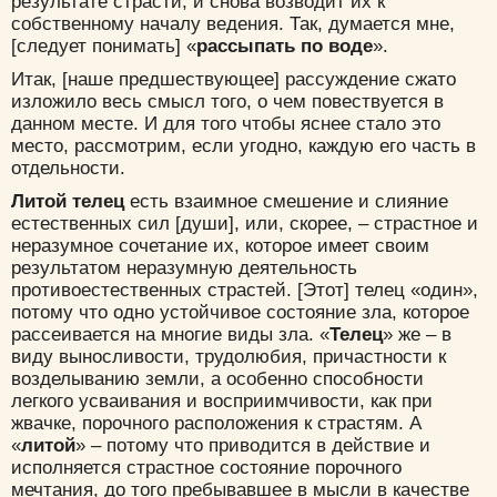
результате страсти, и снова возводит их к
собственному началу ведения. Так, думается мне,
[следует понимать] «
рассыпать по воде
».
Итак, [наше предшествующее] рассуждение сжато
изложило весь смысл того, о чем повествуется в
данном месте. И для того чтобы яснее стало это
место, рассмотрим, если угодно, каждую его часть в
отдельности.
Литой телец
есть взаимное смешение и слияние
естественных сил [души], или, скорее, – страстное и
неразумное сочетание их, которое имеет своим
результатом неразумную деятельность
противоестественных страстей. [Этот] телец «один»,
потому что одно устойчивое состояние зла, которое
рассеивается на многие виды зла. «
Телец
» же – в
виду выносливости, трудолюбия, причастности к
возделыванию земли, а особенно способности
легкого усваивания и восприимчивости, как при
жвачке, порочного расположения к страстям. А
«
литой
» – потому что приводится в действие и
исполняется страстное состояние порочного
мечтания, до того пребывавшее в мысли в качестве