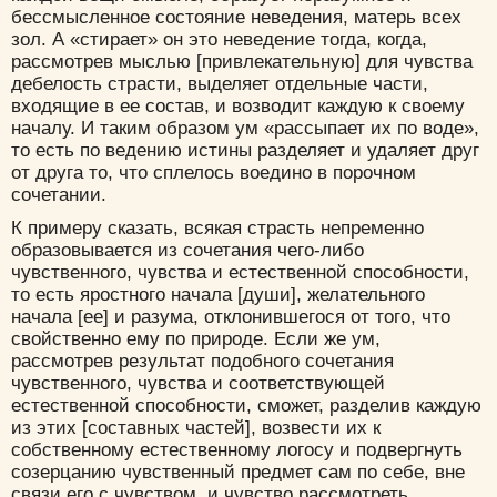
бессмысленное состояние неведения, матерь всех
зол. А «стирает» он это неведение тогда, когда,
рассмотрев мыслью [привлекательную] для чувства
дебелость страсти, выделяет отдельные части,
входящие в ее состав, и возводит каждую к своему
Цвет:
началу. И таким образом ум «рассыпает их по воде»,
то есть по ведению истины разделяет и удаляет друг
от друга то, что сплелось воедино в порочном
сочетании.
К примеру сказать, всякая страсть непременно
образовывается из сочетания чего-либо
Да
Хорошо
Нет
чувственного, чувства и естественной способности,
Вход
Регистрация
то есть яростного начала [души], желательного
начала [ее] и разума, отклонившегося от того, что
свойственно ему по природе. Если же ум,
рассмотрев результат подобного сочетания
чувственного, чувства и соответствующей
Удалить
Сохранить
естественной способности, сможет, разделив каждую
из этих [составных частей], возвести их к
собственному естественному логосу и подвергнуть
созерцанию чувственный предмет сам по себе, вне
связи его с чувством, и чувство рассмотреть