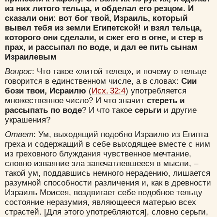
из них литого тельца, и обделал его резцом. И
сказали они: вот бог твой, Израиль, который
вывел тебя из земли Египетской! и взял тельца,
которого они сделали, и сжег его в огне, и стер в
прах, и рассыпал по воде, и дал ее пить сынам
Израилевым
Вопрос
: Что такое «литой телец», и почему о тельце
говорится в единственном числе, а в словах:
Сии
бози твои, Исраилю
(
Исх. 32:4
) употребляется
множественное число? И что значит
стереть и
рассыпать по воде
? И что такое
серьги
и другие
украшения?
Ответ
: Ум, выходящий подобно Израилю из Египта
греха и содержащий в себе выходящее вместе с ним
из греховного блуждания чувственное мечтание,
словно изваяние зла запечатлевшееся в мысли, –
такой ум, поддавшись немного нерадению, лишается
разумной способности различения и, как в древности
Израиль Моисея, воздвигает себе подобное тельцу
состояние неразумия, являющееся матерью всех
страстей. [Для этого употребляются], словно серьги,