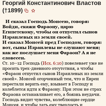
Георгий Константинович Властов
(†1899)
И сказал Господь Моисею, говоря:
Войди, скажи Фараону, царю
Египетскому, чтобы он отпустил сынов
Израилевых из земли своей.
И сказал Моисей пред Господом, говоря:
вот, сыны Израилевы не слушают меня;
как же послушает меня Фараон? А я не
словесен.
Ст. 10–12 Господь (
Исх. 6:10
) повелевает уже не
просить трех-дневного отсутствия, а чтобы
«Фараон отпустил сынов Израилевых из земли
своей». Моисей огорченный тем, что и Евреи
перестали верить ему, взывает в Господу и
колеблется идти к Фараону. При этом не страх
Фараона останавливает его, а боязнь неудачи.
Господь видит чувства, колеблющие сердце
Моисея, и чтобы дать ему твердость и