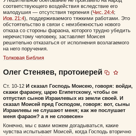
Утешительное обетование не произвело на народ
соответствующего воздействия вследствие его
малодушия — отсутствия терпения (
Чис. 24:4
;
Иов. 21:4
), поддерживаемого тяжкими работами. Это
обстоятельство в связи с неизбежностью нового
отказа со стороны фараона, которого трудно убедить
неречистому человеку, заставляет Моисея
решительно отказаться от исполнения возлагаемого
на него поручения.
Толковая Библия
Олег Стеняев, протоиерей
Цвет:
Ст. 10-12
И сказал Господь Моисею, говоря: войди,
скажи фараону, царю Египетскому, чтобы он
отпустил сынов Израилевых из земли своей.
И
сказал Моисей пред Господом, говоря: вот, сыны
Израилевы не слушают меня; как же послушает
меня фараон? а я не словесен»
Да
Хорошо
Нет
Конечно, мы с вами можем догадываться, какие
Вход
Регистрация
чувства испытывает Моисей, когда Господь вторично