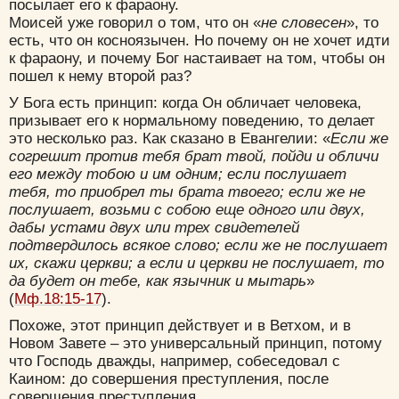
посылает его к фараону.
Моисей уже говорил о том, что он «
не словесен
», то
есть, что он косноязычен. Но почему он не хочет идти
к фараону, и почему Бог настаивает на том, чтобы он
Удалить
Сохранить
пошел к нему второй раз?
У Бога есть принцип: когда Он обличает человека,
призывает его к нормальному поведению, то делает
это несколько раз. Как сказано в Евангелии: «
Если же
согрешит против тебя брат твой, пойди и обличи
его между тобою и им одним; если послушает
тебя, то приобрел ты брата твоего; если же не
послушает, возьми с собою еще одного или двух,
дабы устами двух или трех свидетелей
подтвердилось всякое слово; если же не послушает
их, скажи церкви; а если и церкви не послушает, то
да будет он тебе, как язычник и мытарь
»
(
Мф.18:15-17
).
Похоже, этот принцип действует и в Ветхом, и в
Новом Завете – это универсальный принцип, потому
что Господь дважды, например, собеседовал с
Каином: до совершения преступления, после
совершения преступления.