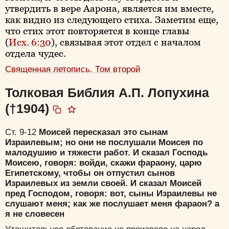
утвердить в вере Аарона, является им вместе,
как видно из следующего стиха. Заметим еще,
что стих этот повторяется в конце главы
(
Исх. 6:30
), связывая этот отдел с началом
отдела чудес.
Священная летопись. Том второй
Толковая Библия А.П. Лопухина
(†1904)
Ст. 9-12
Моисей пересказал это сынам
Израилевым; но они не послушали Моисея по
малодушию и тяжести работ. И сказал Господь
Моисею, говоря: войди, скажи фараону, царю
Египетскому, чтобы он отпустил сынов
Израилевых из земли своей. И сказал Моисей
пред Господом, говоря: вот, сыны Израилевы не
слушают меня; как же послушает меня фараон? а
я не словесен