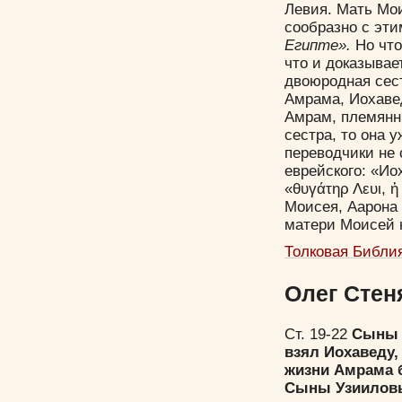
Левия. Мать Мои
сообразно с эт
Египте».
Но что
что и доказывае
двоюродная сес
Амрама, Иохавед
Амрам, племянн
сестра, то она 
переводчики не с
еврейского: «Ио
«θυγάτηρ Λευι, ἡ
Моисея, Аарона
матери Моисей 
Толковая Библи
Олег Стен
Ст. 19-22
Сыны 
взял Иохаведу, 
жизни Амрама б
Сыны Узииловы