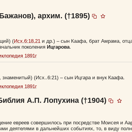
Бажанов), архим. (†1895)
щий) (
Исх.6:18,21
и др.) – сын Каафа, брат Амрама, отц
начальник поколения
Ицгарова
.
иклопедия 1891г
 знаменитый) (Исх..6:21) – сын Ицгара и внук Каафа.
иклопедия 1891г
Библия А.П. Лопухина (†1904)
дение евреев совершилось при посредстве Моисея и Аа
ыми деятелями в дальнейших событиях, то, в виду пол