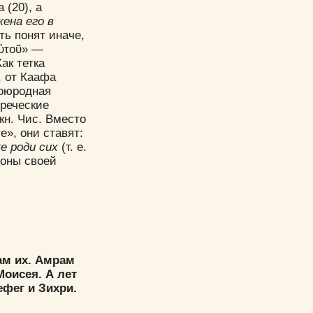
(20), а
ена его в
ть понят иначе,
αὐτοῦ» —
Как тетка
, от Каафа
воюродная
греческие
 кн. Чис. Вместо
е», они ставят:
е роди сих
(т. е.
роны своей
ам их. Амрам
Моисея. А лет
фег и Зихри.