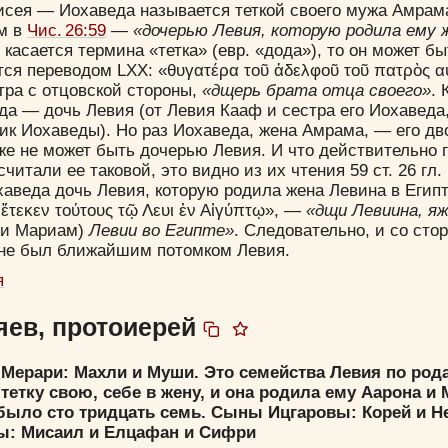
сея — Иохаведа называется теткой своего мужа Амрама 
им в
Чис. 26:59
—
«дочерью Левия, которую родила ему ж
 касается термина «тетка» (евр. «дода»), то он может бы
тся переводом LXX: «θυγατέρα τοῦ ἀδελφοῦ τοῦ πατρὸς 
тра с отцовской стороны,
«дщерь брата отца своего»
. 
Да
Хорошо
Нет
а — дочь Левия (от Левия Кааф и сестра его Иохаведа
Вход
Регистрация
ик Иохаведы). Но раз Иохаведа, жена Амрама, — его д
уже не может быть дочерью Левия. И что действительно 
читали ее таковой, это видно из их чтения 59 ст. 26 гл.
хаведа дочь Левия, которую родила жена Левина в Египт
 ἔτεκεν τούτους τῷ Λευι ἐν Αἰγύπτῳ», —
«дщи Левиина, яж
Удалить
Сохранить
 и Мариам)
Левии во Египте»
. Следовательно, и со сто
не был ближайшим потомком Левия.
я
яев, протоиерей
Мерари: Махли и Муши. Это семейства Левия по род
тетку свою, себе в жену, и она родила ему Аарона и 
Прятать
Компактная
ыло сто тридцать семь. Сыны Ицгаровы: Корей и Не
: Мисаил и Елцафан и Сифри