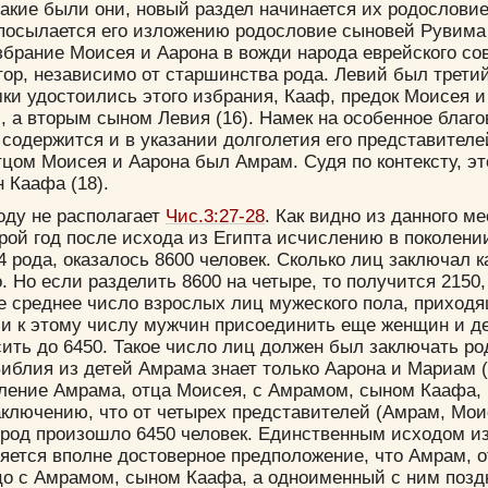
 такие были они, новый раздел начинается их родослови
посылается его изложению родословие сыновей Рувима
брание Моисея и Аарона в вожди народа еврейского со
тор, независимо от старшинства рода. Левий был третий
мки удостоились этого избрания, Кааф, предок Моисея и
, а вторым сыном Левия (16). Намек на особенное благ
содержится и в указании долголетия его представителей
отцом Моисея и Аарона был Амрам. Судя по контексту, э
н Каафа (18).
оду не располагает
Чис.3:27-28
. Как видно из данного ме
ой год после исхода из Египта исчислению в поколени
 рода, оказалось 8600 человек. Сколько лиц заключал 
. Но если разделить 8600 на четыре, то получится 2150, 
е среднее число взрослых лиц мужеского пола, приходя
и к этому числу мужчин присоединить еще женщин и де
ить до 6450. Такое число лиц должен был заключать р
иблия из детей Амрама знает только Аарона и Мариам (
вление Амрама, отца Моисея, с Амрамом, сыном Каафа, 
ключению, что от четырех представителей (Амрам, Мои
род произошло 6450 человек. Единственным исходом из
яется вполне достоверное предположение, что Амрам, о
Цвет:
ицо с Амрамом, сыном Каафа, а одноименный с ним поз