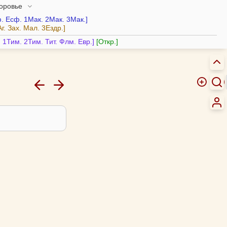
доровье
.
Есф.
1Мак.
2Мак.
3Мак.
Аг.
Зах.
Мал.
3Ездр.
.
1Тим.
2Тим.
Тит.
Флм.
Евр.
Откр.