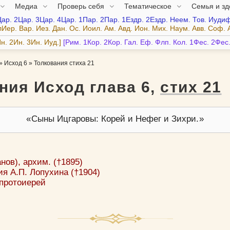
Медиа
Проверь себя
Тематическое
Семья и з
Цар.
2Цар.
3Цар.
4Цар.
1Пар.
2Пар.
1Ездр.
2Ездр.
Неем.
Тов.
Иудиф
лИер.
Вар.
Иез.
Дан.
Ос.
Иоил.
Ам.
Авд.
Ион.
Мих.
Наум.
Авв.
Соф.
н.
2Ин.
3Ин.
Иуд.
Рим.
1Кор.
2Кор.
Гал.
Еф.
Флп.
Кол.
1Фес.
2Фес
»
Исход 6
»
Толкования стиха 21
ния Исход глава 6,
стих 21
Сыны Ицгаровы: Корей и Нефег и Зихри.
ов), архим. (†1895)
я А.П. Лопухина (†1904)
 протоиерей