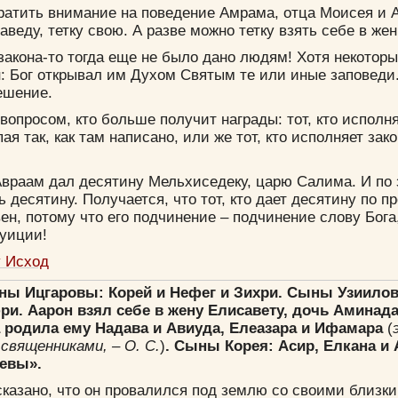
ратить внимание на поведение Амрама, отца Моисея и А
аведу, тетку свою. А разве можно тетку взять себе в же
 закона-то тогда еще не было дано людям! Хотя некотор
: Бог открывал им Духом Святым те или иные заповеди.
ешение.
 вопросом, кто больше получит награды: тот, кто исполня
я так, как там написано, или же тот, кто исполняет зак
Авраам дал десятину Мельхиседеку, царю Салима. И по 
ь десятину. Получается, что тот, кто дает десятину по 
ен, потому что его подчинение – подчинение слову Бога
туиции!
у Исход
Сыны Ицгаровы: Корей и Нефег и Зихри. Сыны Узиило
и. Аарон взял себе в жену Елисавету, дочь Аминада
а родила ему Надава и Авиуда, Елеазара и Ифамара
(
священниками, – О. С.
)
. Сыны Корея: Асир, Елкана и 
еевы».
сказано, что он провалился под землю со своими близк