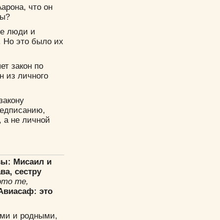
арона, что он
ны?
ые люди и
 Но это было их
ет закон по
он из личного
закону
предписанию,
, а не личной
вы: Мисаил и
ва, сестру
это те,
Авиасаф: это
ими и родными,