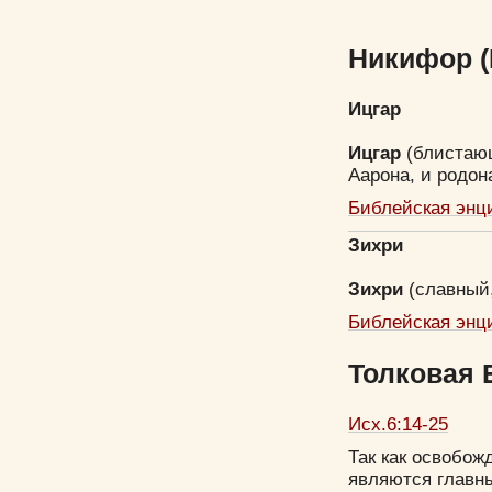
Никифор (
Ицгар
Ицгар
(блистаю
Аарона, и родо
Библейская энц
Зихри
Зихри
(славный,
Библейская энц
Толковая 
Исх.6:14-25
Так как освобож
являются главн