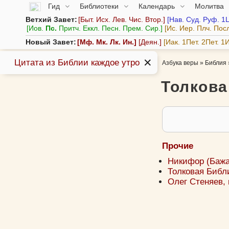
Гид
Библиотеки
Календарь
Молитва
Ветхий Завет:
Быт.
Исх.
Лев.
Чис.
Втор.
Нав.
Суд.
Руф.
1
Иов.
Пс.
Притч.
Еккл.
Песн.
Прем.
Сир.
Ис.
Иер.
Плч.
Пос
Новый Завет:
Мф.
Мк.
Лк.
Ин.
Деян.
Иак.
1Пет.
2Пет.
1И
✕
Цитата из Библии каждое утро
Азбука веры
»
Библия
Толкова
Прочие
Никифор (Бажан
Толковая Библи
Олег Стеняев,