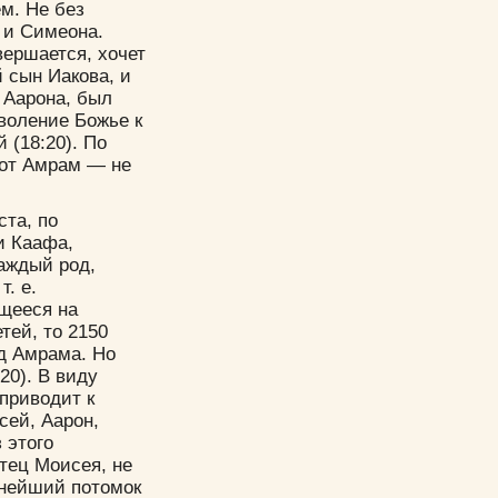
ем. Не без
 и Симеона.
вершается, хочет
 сын Иакова, и
 Аарона, был
оволение Божье к
 (18:20). По
тот Амрам — не
ста, по
и Каафа,
каждый род,
т. е.
щееся на
тей, то 2150
од Амрама. Но
20). В виду
приводит к
сей, Аарон,
 этого
тец Моисея, не
днейший потомок