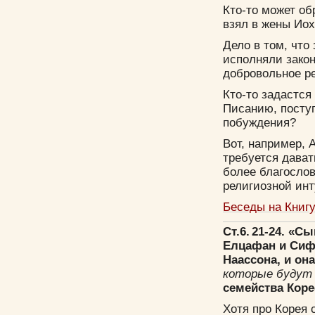
Кто-то может об
взял в жены Иох
Дело в том, что
исполняли закон
добровольное р
Кто-то задастся
Писанию, поступа
побуждения?
Вот, например, 
требуется дават
более благослов
религиозной ин
Беседы на Книг
Ст.6. 21-24. «
Елцафан и Сифр
Наассона, и он
которые будут 
семейства Кор
Хотя про Корея 