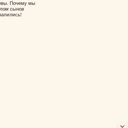
еевы. Почему мы
лом сынов
ровалились!