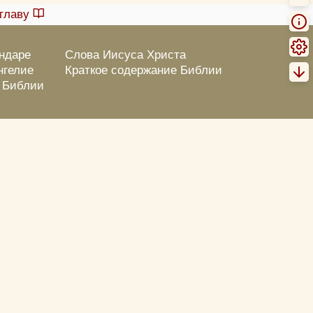
главу
ендаре
Слова Иисуса Христа
нгелие
Краткое содержание Библии
о Библии
Пожертвовать
Ошибка? Выделение + кнопка!