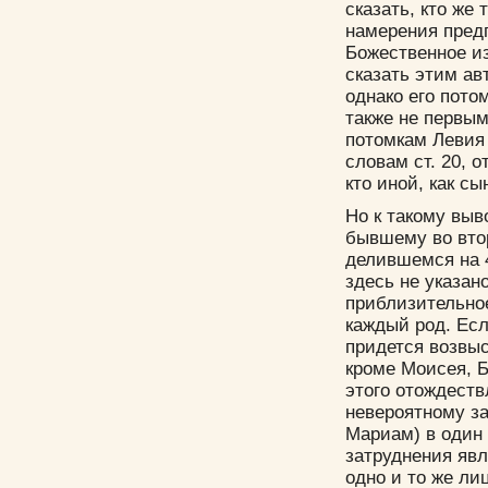
сказать, кто же
намерения пред
Божественное из
сказать этим ав
однако его пото
также не первым
потомкам Левия 
словам ст. 20, 
кто иной, как сы
Но к такому выв
бывшему во втор
делившемся на 4
здесь не указано
приблизительно
каждый род. Есл
придется возвыс
кроме Моисея, Б
этого отождест
невероятному за
Мариам) в один 
затруднения явл
одно и то же л