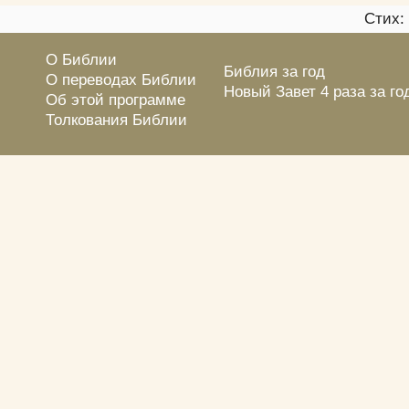
Стих:
О Библии
Библия за год
О переводах Библии
Новый Завет 4 раза за го
Об этой программе
Толкования Библии
Греческий подстрочник
Синодальный перевод:
fb2
· pdf
· doc
· pdf (НЗ)
Библия на цся:
pdf
Канал: t.me/azbible
Ссылки на Библию
Вебмастеру