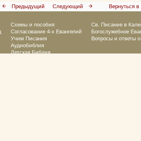
Предыдущий
Следующий
Вернуться в 
Схемы и пособия
Св. Писание в Кал
д
Согласование 4-х Евангелий
Богослужебное Ева
Учим Писания
Вопросы и ответы 
Аудиобиблия
Детская Библия
Библейские тесты
Библейские кроссворды
Фотовикторины
Цитата из Библии