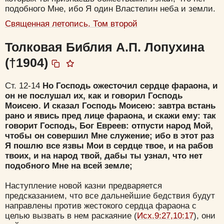
подобного Мне, ибо Я один Властелин неба и земли.
Священная летопись. Том второй
Толковая Библия А.П. Лопухина
(†1904)
Ст. 12-14
Но Господь ожесточил сердце фараона, и
он не послушал их, как и говорил Господь
Моисею. И сказал Господь Моисею: завтра встань
Цвет:
рано и явись пред лице фараона, и скажи ему: так
говорит Господь, Бог Евреев: отпусти народ Мой,
чтобы он совершил Мне служение; ибо в этот раз
Я пошлю все язвы Мои в сердце твое, и на рабов
твоих, и на народ твой, дабы ты узнал, что нет
подобного Мне на всей земле;
Да
Хорошо
Нет
Вход
Регистрация
Наступление новой казни предваряется
предсказанием, что все дальнейшие бедствия будут
направлены против жестокого сердца фараона с
целью вызвать в нем раскаяние (
Исх.9:27,10:17
), они