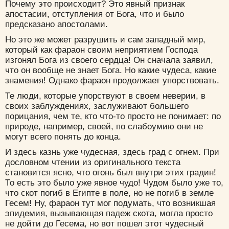
Почему это происходит? Это явный признак
апостасии, отступления от Бога, что и было
предсказано апостолами.
Но это же может разрушить и сам западный мир,
который как фараон своим неприятием Господа
изгонял Бога из своего сердца! Он сначала заявил,
что он вообще не знает Бога. Но какие чудеса, какие
знамения! Однако фараон продолжает упорствовать.
Те люди, которые упорствуют в своем неверии, в
своих заблуждениях, заслуживают большего
порицания, чем те, кто что-то просто не понимает: по
природе, например, своей, по слабоумию они не
могут всего понять до конца.
И здесь казнь уже чудесная, здесь град с огнем. При
дословном чтении из оригинального текста
становится ясно, что огонь был внутри этих градин!
То есть это было уже явное чудо! Чудом было уже то,
что скот погиб в Египте в поле, но не погиб в земле
Гесем! Ну, фараон тут мог подумать, что возникшая
эпидемия, вызывающая падеж скота, могла просто
не дойти до Гесема, но вот пошел этот чудесный