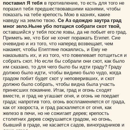
поставил Я тебя
в противление, то есть для того не
поразил тебя предшествовавшими казнями, чтобы
показать на тебе крепость Мою в казнях, какие
наведу на землю твою.
Се Аз одождю заутра град
мног зело.
Ныне убо потщися собрати скот твой,
оставшийся у тебя после язвы, да не побьет его град.
Приметь же, что Бог не хочет поражать Египет. Сие
очевидно и из того, что наперед возвещает, чем
накажет, чтобы Египтяне покаялись, и Ему не
наказывать их, и из того, что повелевает потщиться и
собрать скот. Но если бы собрали они скот, как было
им сказано, то для чего было бы идти граду? Граду
должно было идти, чтобы видимо было чудо, когда
градом побит будет скот у неповеривших, и скот
должно было собрать, чтобы видна была участь
принесших покаяние. Итак, град и огонь сходят
вместе, и град не угашает огня, и огонь не поедает
града; напротив того, огонь воспламеняется от града,
как от хвороста, и град раскаляется от огня, как
железо в печи, но не сожигает дерев; крепость
столетних дерев сокрушается градом, но огонь,
бывший в граде, не касается садов, виноградников и