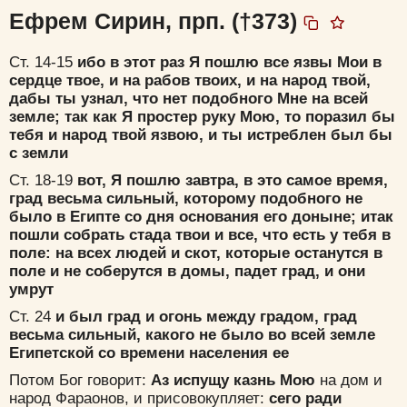
Ефрем Сирин, прп. (†373)
Ст. 14-15
ибо в этот раз Я пошлю все язвы Мои в
сердце твое, и на рабов твоих, и на народ твой,
дабы ты узнал, что нет подобного Мне на всей
земле; так как Я простер руку Мою, то поразил бы
тебя и народ твой язвою, и ты истреблен был бы
с земли
Ст. 18-19
вот, Я пошлю завтра, в это самое время,
град весьма сильный, которому подобного не
было в Египте со дня основания его доныне; итак
пошли собрать стада твои и все, что есть у тебя в
поле: на всех людей и скот, которые останутся в
поле и не соберутся в домы, падет град, и они
умрут
Ст. 24
и был град и огонь между градом, град
весьма сильный, какого не было во всей земле
Египетской со времени населения ее
Потом Бог говорит:
Аз испущу казнь Мою
на дом и
народ Фараонов, и присовокупляет:
сего ради