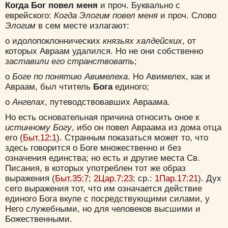
Когда Бог повел меня
и проч. Буквально с
еврейского:
Когда Элогим повел меня
и проч. Слово
Элогим
в сем месте излагают:
о идолопоклоннических
князьях халдейских
, от
которых Авраам удалился. Но не они собственно
заставили его странствовать
;
о
Боге по понятию Авимелеха
. Но Авимелех, как и
Авраам, был чтитель
Бога
единого;
о
Ангелах
, путеводствовавших Авраама.
Но есть основательная причина относить оное к
истинному Богу
, ибо он повел Авраама из дома отца
его (
Быт.12:1
). Странным показаться может то, что
здесь говорится о Боге множественно и без
означения единства; но есть и другие места Св.
Писания, в которых употреблен тот же образ
выражения (
Быт.35:7
;
2Цар.7:23
; ср.:
1Пар.17:21
). Дух
Цвет:
сего выражения тот, что им означается действие
единого Бога вкупе с посредствующими силами, у
Него служебными, но для человеков высшими и
Божественными.