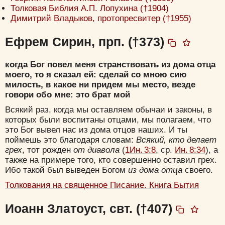
Толковая Библия А.П. Лопухина (†1904)
Димитрий Владыков, протопресвитер (†1955)
Ефрем Сирин, прп. (†373)
когда Бог повел меня странствовать из дома отца
моего, то я сказал ей: сделай со мною сию
милость, в какое ни придем мы место, везде
говори обо мне: это брат мой
Всякий раз, когда мы оставляем обычаи и законы, в
которых были воспитаны отцами, мы полагаем, что
это Бог вывел нас из дома отцов наших. И ты
поймешь это благодаря словам:
Всякий, кто делает
грех
, тот рожден
от диавола
(
1Ин. 3:8
, ср.
Ин. 8:34
), а
также на примере того, кто совершенно оставил грех.
Ибо такой был выведен Богом
из дома отца
своего.
Толкования на священное Писание. Книга Бытия
Иоанн Златоуст, свт. (†407)