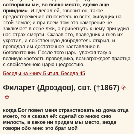
сотвориши ми, во всяко место, идеже аще
приидем»
. Я сделал ей, говорит он, такое
предостережение относительно всех, живущих на
этой земле; и при всем том это намерение не
заключает в себе лжи, а прибегнуть к нему принудил
нас страх смерти. Сказав это, праведник и гнев их
укротил, и собственную добродетель открыл, и
преподал им достаточное наставление в
богопочтении. После того царь, уважая такую
великую кротость праведника, вознаграждает праотца
с свойственною царю щедростию.
Беседы на книгу Бытия. Беседа 45
Филарет (Дроздов), свт. (†1867)
когда Бог повел меня странствовать из дома отца
моего, то я сказал ей: сделай со мною сию
милость, в какое ни придем мы место, везде
говори обо мне: это брат мой