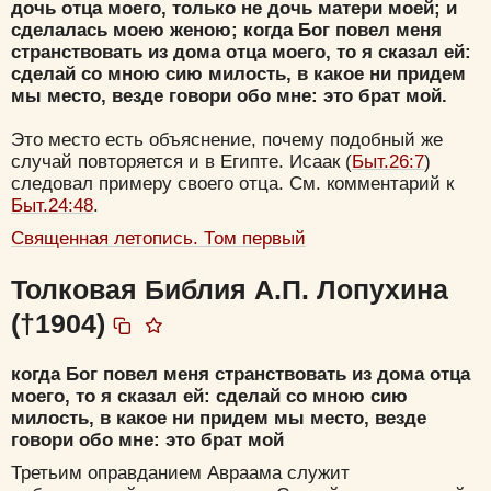
дочь отца моего, только не дочь матери моей; и
сделалась моею женою; когда Бог повел меня
странствовать из дома отца моего, то я сказал ей:
сделай со мною сию милость, в какое ни придем
мы место, везде говори обо мне: это брат мой.
Это место есть объяснение, почему подобный же
случай повторяется и в Египте. Исаак (
Быт.26:7
)
следовал примеру своего отца. См. комментарий к
Быт.24:48
.
Священная летопись. Том первый
Толковая Библия А.П. Лопухина
(†1904)
когда Бог повел меня странствовать из дома отца
моего, то я сказал ей: сделай со мною сию
милость, в какое ни придем мы место, везде
говори обо мне: это брат мой
Третьим оправданием Авраама служит