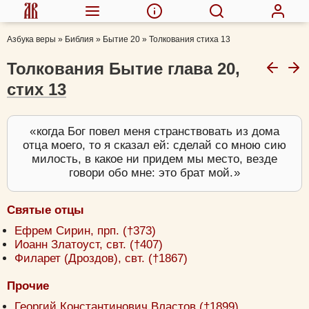
Азбука веры
»
Библия
»
Бытие 20
»
Толкования стиха 13
Толкования Бытие глава 20,
стих 13
когда Бог повел меня странствовать из дома
отца моего, то я сказал ей: сделай со мною сию
милость, в какое ни придем мы место, везде
говори обо мне: это брат мой.
Святые отцы
Ефрем Сирин, прп. (†373)
Иоанн Златоуст, свт. (†407)
Филарет (Дроздов), свт. (†1867)
Прочие
Георгий Константинович Властов (†1899)