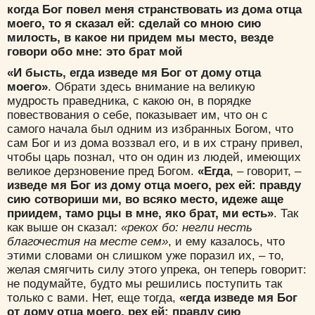
когда Бог повел меня странствовать из дома отца
моего, то я сказал ей: сделай со мною сию
милость, в какое ни придем мы место, везде
говори обо мне: это брат мой
«И бысть, егда изведе мя Бог от дому отца
моего»
. Обрати здесь внимание на великую
мудрость праведника, с какою он, в порядке
повествования о себе, показывает им, что он с
самого начала был одним из избранных Богом, что
сам Бог и из дома воззвал его, и в их страну привел,
чтобы царь познал, что он один из людей, имеющих
великое дерзновение пред Богом.
«Егда
, – говорит, –
изведе мя Бог из дому отца моего, рех ей: правду
сию сотвориши ми, во всяко место, идеже аще
приидем, тамо рцы в мне, яко брат, ми есть»
. Так
как выше он сказал:
«рекох бо: негли несть
благочестия на месте сем»
, и ему казалось, что
этими словами он слишком уже поразил их, – то,
желая смягчить силу этого упрека, он теперь говорит:
не подумайте, будто мы решились поступить так
только с вами. Нет, еще тогда,
«егда изведе мя Бог
от дому отца моего, рех ей: правду сию