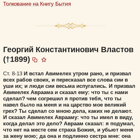
Толкование на Книгу Бытия
Да
Хорошо
Нет
Вход
Регистрация
Георгий Константинович Властов
Удалить
Сохранить
(†1899)
Ст. 8-13
И встал Авимелех утром рано, и призвал
всех рабов своих, и пересказал все слова сии в
уши их; и люди сии весьма испугались. И призвал
Авимелех Авраама и сказал ему: что ты с нами
сделал? чем согрешил я против тебя, что ты
навел было на меня и на царство мое великий
грех
? Ты сделал со мною дела, каких не делают.
И сказал Авимелех Аврааму: что ты имел в виду,
когда делал это дело? Авраам сказал: я подумал,
что нет на месте сем страха Божия, и убьют меня
за жену мою; да она и подлинно сестра мне: она