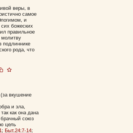
ивой веры, в
еристично самое
Элогимом, и
и сих божеских
чил правильное
у молитву
в подлиннике
кого рода, что
 (за вкушение
бра и зла,
так как она дана
л брачный союз
ую цель
1
;
Быт.24:7-14
;