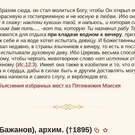
разом сюда, он стал молиться Богу, чтобы Он открыл е
красивую и гостеприимную и не косную в любви. Ибо он
 я скажу: наклони кувшин твой, я напьюсь, и которая ск
оим дам пить..., -вот та, которую Ты назначил рабу Т
ановился для отдыха
при кладезе водном к вечеру
, при
к себе и на воде хотел испытать девицу. И Божественн
азал недавно, в страны язычников к вечеру, то есть в по
х испытывали духовную деву. Ибо Церковь весьма спосо
тому, чтобы черпать животворное слово «
от источник с
нному (
Ис.12:3
). Имеет она также в изобилии и то, что 
 и сердца, дабы в силах быть и другим доставлять мог
кка напоила и самого слугу, и верблюдов его.
бъяснения избранных мест из Пятикнижия Моисея
Бажанов), архим. (†1895)