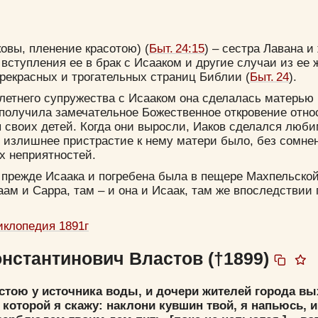
ковы, пленение красотою) (
Быт. 24:15
) – сестра Лавана и
вступления ее в брак с Исааком и другие случаи из ее
рекрасных и трогательных страниц Библии (
Быт. 24
).
летнего супружества с Исааком она сделалась матерью 
 получила замечательное Божественное откровение отно
 своих детей. Когда они выросли, Иаков сделался люб
о излишнее пристрастие к нему матери было, без сомне
Цвет:
х неприятностей.
прежде Исаака и погребена была в пещере Махпельской,
ам и Сарра, там – и она и Исаак, там же впоследствии
иклопедия 1891г
Да
Хорошо
Нет
Вход
Регистрация
онстантинович Властов (†1899)
 стою у источника воды, и дочери жителей города вы
, которой я скажу: наклони кувшин твой, я напьюсь, и