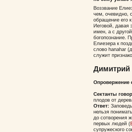
Воззвание Елиез
чем, очевидно, 
обращение его к
Иеговой, давая 
имен, а с друго
богопознание. П
Елиезера к позд
слово hanahar (
служит признако
Димитрий 
Опровержение с
Сектанты гово
плодов от дерев
Ответ:
Заповедь
нельзя понимать
до сотворения ж
первых людей (
супружеского со