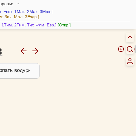
доровье
.
Есф.
1Мак.
2Мак.
3Мак.
Аг.
Зах.
Мал.
3Ездр.
.
1Тим.
2Тим.
Тит.
Флм.
Евр.
Откр.
3
ерпать воду;