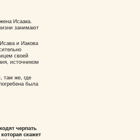
 жена Исаака.
 жизни занимают
Исава и Иакова
сительно
имцем своей
ния, источником
 там же, где
 погребена была
ходят черпать
 которая скажет