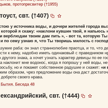
ыков, протопресвитер (†1955)
оуст, свт. (†407)
 стою у источника воды, и дочери жителей города вы
 которой я скажу: «наклони кувшин твой, я напьюсь »
я и верблюдам твоим дам пить », - вот та, которую Т
 и по сему узнаю я, что Ты творишь милость с госп
зумие раба: он знал страннолюбие праотца, и то, что д
сти к нему, надобно иметь одинаковый с праведником н
 другого знака, а хочет узнать характер девицы по ее г
на наклонит мне водонос, когда я попрошу у ней воды, не
осьбу, но и покажет собственное радушие и скажет:
«и
таким образом, чрез предложение воды она даст достато
 доброте своего нрава.
 Бытия. Беседа 48
ександрийский, свт. (†444)