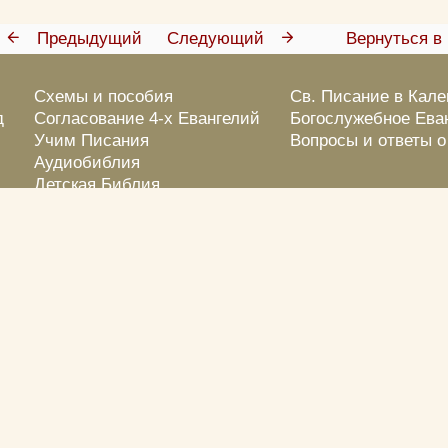
Предыдущий
Следующий
Вернуться в 
Схемы и пособия
Св. Писание в Кал
д
Согласование 4-х Евангелий
Богослужебное Ева
Учим Писания
Вопросы и ответы 
Аудиобиблия
Детская Библия
Библейские тесты
Библейские кроссворды
Фотовикторины