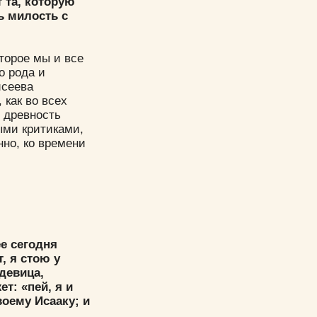
т та, которую
ь милость с
торое мы и все
о рода и
исеева
 как во всех
ю древность
ыми критиками,
нно, ко времени
е сегодня
, я стою у
девица,
т: «пей, я и
воему Исааку; и