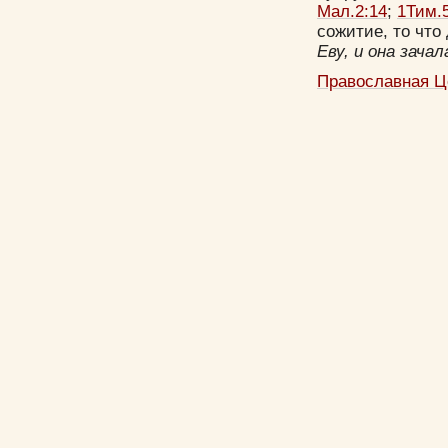
Мал.2:14
;
1Тим.
сожитие, то что
Еву, и она зачал
Православная Ц