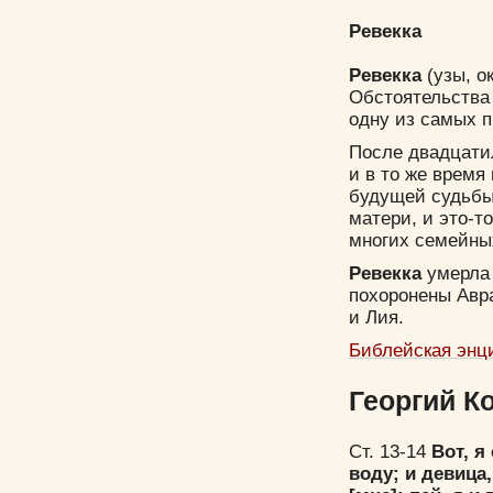
Ревекка
Ревекка
(узы, о
Обстоятельства 
одну из самых п
После двадцати
и в то же время
будущей судьбы
матери, и это-т
многих семейны
Ревекка
умерла 
похоронены Авра
и Лия.
Библейская энц
Георгий К
Ст. 13-14
Вот, я
воду; и девица