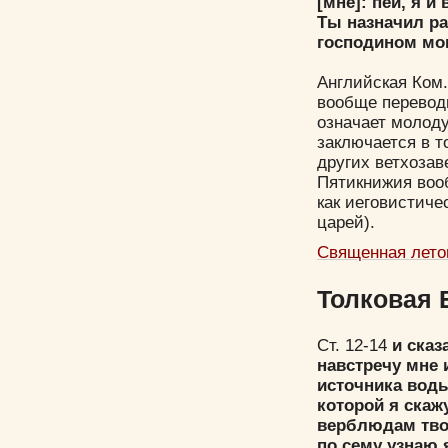
[мне]: пей, я и
Ты назначил ра
господином мо
Английская Ком.
вообще перевод
означает молод
заключается в то
других ветхозав
Пятикнижия воо
как иеговистиче
царей).
Священная лето
Толковая 
Ст. 12-14
и сказ
навстречу мне 
источника воды
которой я скажу
верблюдам твои
по сему узнаю 