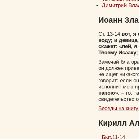
Димитрий Влад
Иоанн Злат
Ст. 13-14
вот, я
воду; и девица,
скажет: «пей, 
Твоему Исааку;
Замечай благора
он должен приве
не ищет никакого
говорит: если о
исполнит мою пр
напою»
, – то, 
свидетельство о
Беседы на книгу
Кирилл Ал
Быт.11-14