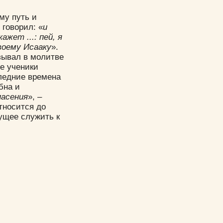
му путь и
 говорил: «
и
ажет ...: пей, я
воему Исааку
».
зывал в молитве
ые ученики
следние времена
бна и
пасения
», –
относится до
ущее служить к