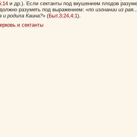
5:14
и др.). Если сектанты под вкушением плодов разум
 должно разуметь под выражением: «
по изгнании из рая.
а и родила Каина?
» (
Быт.3:24,4:1
).
ерковь и сектанты