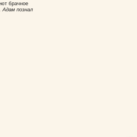
еют брачное
.. Адам познал