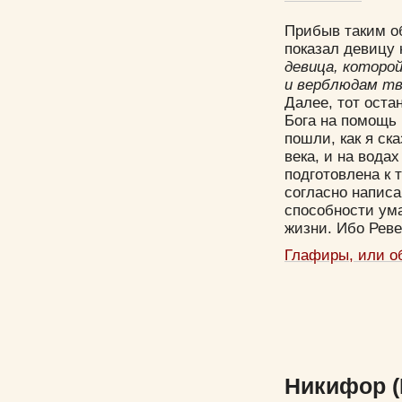
Прибыв таким об
показал девицу 
девица, которой
и верблюдам тв
Далее, тот ост
Бога на помощь 
пошли, как я ск
века, и на вода
подготовлена к 
согласно написа
способности ума
жизни. Ибо Реве
Глафиры, или о
Никифор (