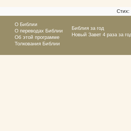
Стих:
О Библии
Библия за год
О переводах Библии
Новый Завет 4 раза за го
Об этой программе
Толкования Библии
Греческий подстрочник
Синодальный перевод:
fb2
· pdf
· doc
· pdf (НЗ)
Библия на цся:
pdf
Канал: t.me/azbible
Ссылки на Библию
Вебмастеру