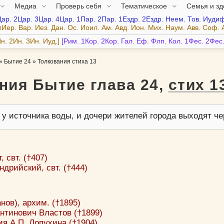
Медиа
Проверь себя
Тематическое
Семья и з
Цар.
2Цар.
3Цар.
4Цар.
1Пар.
2Пар.
1Ездр.
2Ездр.
Неем.
Тов.
Иудиф
лИер.
Вар.
Иез.
Дан.
Ос.
Иоил.
Ам.
Авд.
Ион.
Мих.
Наум.
Авв.
Соф.
н.
2Ин.
3Ин.
Иуд.
Рим.
1Кор.
2Кор.
Гал.
Еф.
Флп.
Кол.
1Фес.
2Фес
»
Бытие 24
»
Толкования стиха 13
ния Бытие глава 24,
стих 1
 у источника воды, и дочери жителей города выходят ч
 свт. (†407)
дрийский, свт. (†444)
ов), архим. (†1895)
нтинович Властов (†1899)
я А.П. Лопухина (†1904)