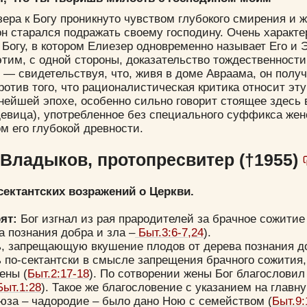
ера к Богу проникнуто чувством глубокого смирения и ж
он старался подражать своему господину. Очень характ
 Богу, в котором Елиезер одновременно называет Его и 
этим, с одной стороны, доказательство тождественност
й — свидетельствуя, что, живя в доме Авраама, он полу
ротив того, что рационалистическая критика относит эт
нейшей эпохе, особенно сильно говорит стоящее здесь 
девица), употребленное без специального суффикса женс
м его глубокой древности.
Владыков, протопресвитер (†1955)
ектантских возражений о Церкви.
рят:
Бог изгнал из рая прародителей за брачное сожитие
а познания добра и зла –
Быт.3:6-7,24
).
, запрещающую вкушение плодов от дерева познания до
 по-сектантски в смысле запрещения брачного сожития, 
ены (
Быт.2:17-18
). По сотворении жены Бог благослови
Быт.1:28
). Такое же благословение с указанием на главн
юза – чадородие – было дано Ною с семейством (
Быт.9: