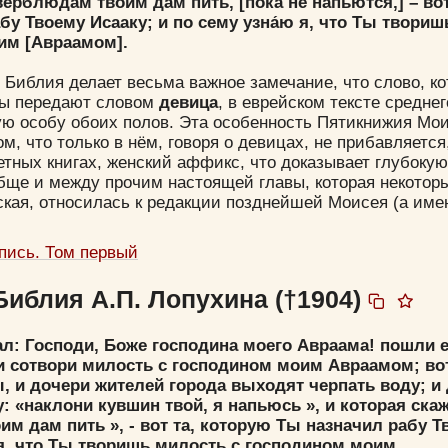
 верблюдам твоим дам пить, [пока не напьются,] – во
Удалить
Сохранить
бу Твоему Исааку; и по сему узна́ю я, что Ты твориш
им [Авраамом].
 Библия делает весьма важное замечание, что слово, ко
ы передают словом
девица
, в еврейском тексте среднег
ую особу обоих полов. Эта особенность Пятикнижия Мо
м, что только в нём, говоря о девицах, не прибавляется,
етных книгах, женский аффикс, что доказывает глубоку
бще и между прочим настоящей главы, которая некотор
Прятать
Компактная
ская, относилась к редакции позднейшей Моисея (а име
пись. Том первый
Библия А.П. Лопухина (†1904)
ал: Господи, Боже господина моего Авраама! пошли е
и сотвори милость с господином моим Авраамом; вот
, и дочери жителей города выходят черпать воду; и 
: «наклони кувшин твой, я напьюсь », и которая скаже
м дам пить », - вот та, которую Ты назначил рабу Т
я, что Ты творишь милость с господином моим