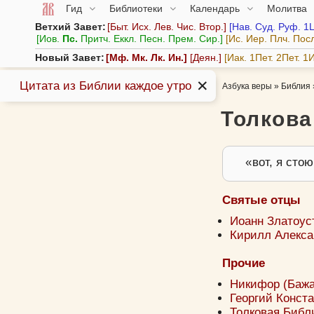
Гид
Библиотеки
Календарь
Молитва
Ветхий Завет:
Быт.
Исх.
Лев.
Чис.
Втор.
Нав.
Суд.
Руф.
1
Иов.
Пс.
Притч.
Еккл.
Песн.
Прем.
Сир.
Ис.
Иер.
Плч.
Пос
Новый Завет:
Мф.
Мк.
Лк.
Ин.
Деян.
Иак.
1Пет.
2Пет.
1И
✕
Цитата из Библии каждое утро
Азбука веры
»
Библия
Толкова
вот, я стою
Святые отцы
Иоанн Златоуст,
Кирилл Алексан
Прочие
Никифор (Бажан
Георгий Конста
Толковая Библи