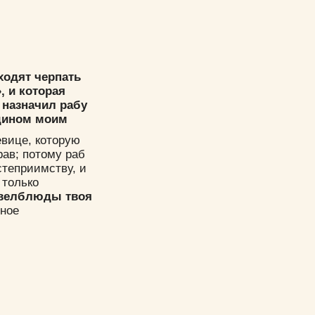
ходят черпать
, и которая
ы назначил рабу
одином моим
евице, которую
рав; потому раб
остеприимству, и
 только
 велблюды твоя
чное