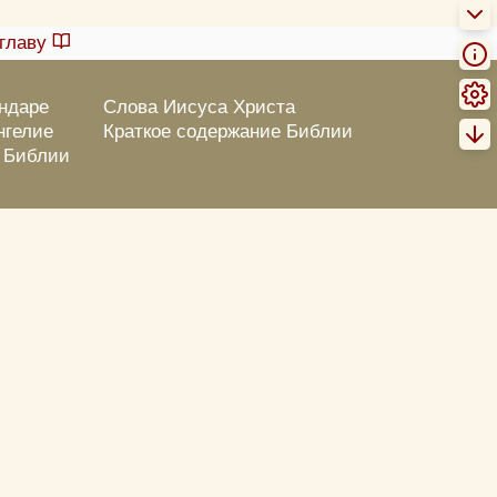
главу
ендаре
Слова Иисуса Христа
нгелие
Краткое содержание Библии
о Библии
Пожертвовать
Ошибка? Выделение + кнопка!