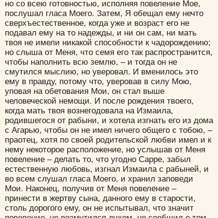
но со всею готовностью, исполняя повеление Мое,
послушал гласа Моего. Затем, Я обещал ему нечто
сверхъестественное, когда уже и возраст его не
подавал ему на то надежды, и ни он сам, ни мать
твоя не имели никакой способности к чадорождению;
но слыша от Меня, что семя его так распространится,
чтобы наполнить всю землю, – и тогда он не
смутился мыслию, но уверовал. И вменилось это
ему в правду, потому что, уверовав в силу Мою,
уповая на обетования Мои, он стал выше
человеческой немощи. И после рождения твоего,
когда мать твоя вознегодовала на Измаила,
родившегося от рабыни, и хотела изгнать его из дома
с Агарью, чтобы он не имел ничего общего с тобою, –
праотец, хотя по своей родительской любви имел и к
нему некоторое расположение, но услышав от Меня
повеление – делать то, что угодно Сарре, забыл
естественную любовь, изгнал Измаила с рабыней, и
во всем слушал гласа Моего, и хранил заповеди
Мои. Наконец, получив от Меня повеление –
принести в жертву сына, данного ему в старости,
столь дорогого ему, он не испытывал, что значит
повеление, не возмутился духом, не сообщил о том