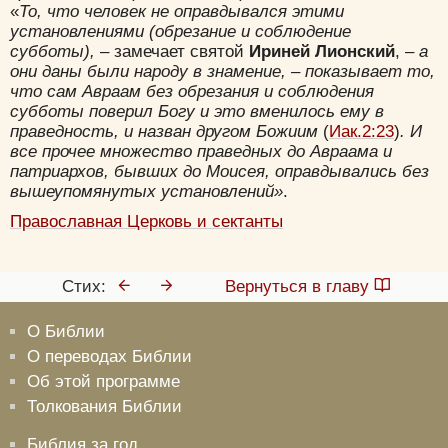
«
То, что человек не оправдывался этими
установлениями (обрезание и соблюдение
субботы),
– замечает святой
Ириней Лионский
, –
а
они даны были народу в знамение, – показывает то,
что сам Авраам без обрезания и соблюдения
субботы поверил Богу и это вменилось ему в
праведность, и назван другом Божиим
(
Иак.2:23
)
. И
все прочее множество праведных до Авраама и
патриархов, бывших до Моисея, оправдывались без
вышеупомянутых установлений»
.
Православная Церковь и сектанты
Стих:
Вернуться в главу
О Библии
О переводах Библии
Об этой программе
Толкования Библии
Библия за год