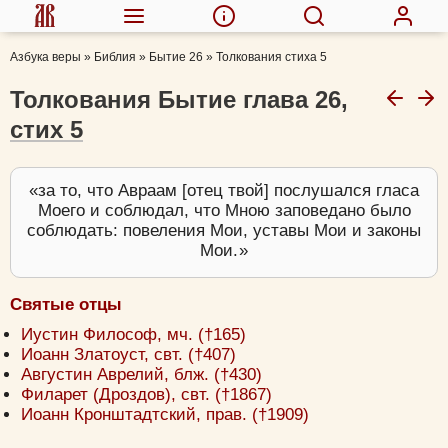
Азбука веры
»
Библия
»
Бытие 26
»
Толкования стиха 5
Толкования Бытие глава 26,
стих 5
за то, что Авраам [отец твой] послушался гласа
Моего и соблюдал, что Мною заповедано было
соблюдать: повеления Мои, уставы Мои и законы
Мои.
Святые отцы
Иустин Философ, мч. (†165)
Иоанн Златоуст, свт. (†407)
Августин Аврелий, блж. (†430)
Филарет (Дроздов), свт. (†1867)
Иоанн Кронштадтский, прав. (†1909)