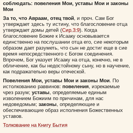
соблюдать: повеления Мои, уставы Мои и законы
Мои
За то, что Авраам, отец твой
, и проч. Сам Бог
утверждает здесь ту истину, что благословение отца
утверждает домы детей (
Сир.3:9
). Когда
благословение Божие к Исааку основывается
единственно на послушании отца его, сие некоторым
образом дает разуметь, что сын не достиг еще в сие
время непосредственного с Богом соединения.
Впрочем, Бог указует Исааку на отца, конечно, не в
обличение, как бы недостойному сыну, но в научение,
как подражательно веры отеческой.
Повеления Мои, уставы Мои и законы Мои
. По
истолкованию раввинов:
повеления
, изрекаемые
чрез разум;
уставы
, определяемые единым
изволением Божиим по причинам, для нас
недоведомым;
законы
, определяющие и
обеспечивающие образ исполнения Божественных
уставов.
Толкование на Книгу Бытия