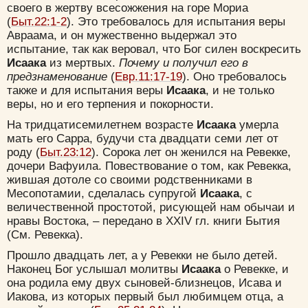
своего в жертву всесожжения на горе Мориа
(
Быт.22:1-2
). Это требовалось для испытания веры
Авраама, и он мужественно выдержал это
испытание, так как веровал, что Бог силен воскресить
Удалить
Сохранить
Исаака
из мертвых.
Почему и получил его в
предзнаменование
(
Евр.11:17-19
). Оно требовалось
также и для испытания веры
Исаака
, и не только
веры, но и его терпения и покорности.
На тридцатисемилетнем возрасте
Исаака
умерла
мать его Сарра, будучи ста двадцати семи лет от
роду (
Быт.23:12
). Сорока лет он женился на Ревекке,
дочери Вафуила. Повествование о том, как Ревекка,
жившая дотоле со своими родственниками в
Месопотамии, сделалась супругой
Исаака
, с
величественной простотой, рисующей нам обычаи и
нравы Востока, – передано в XXIV гл. книги Бытия
(См. Ревекка).
Прошло двадцать лет, а у Ревекки не было детей.
Наконец Бог услышал молитвы
Исаака
о Ревекке, и
она родила ему двух сыновей-близнецов, Исава и
Иакова, из которых первый был любимцем отца, а