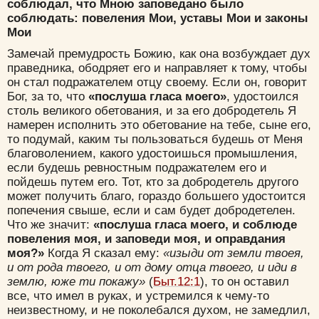
соблюдал, что Мною заповедано было
соблюдать: повеления Мои, уставы Мои и законы
Мои
Замечай премудрость Божию, как она возбуждает дух
праведника, ободряет его и направляет к тому, чтобы
он стал подражателем отцу своему. Если он, говорит
Бог, за то, что
«послуша гласа моего»
, удостоился
столь великого обетования, и за его добродетель Я
намерен исполнить это обетование на тебе, сыне его,
то подумай, каким ты пользоваться будешь от Меня
благоволением, какого удостоишься промышления,
если будешь ревностным подражателем его и
пойдешь путем его. Тот, кто за добродетель другого
может получить благо, гораздо большего удостоится
попечения свыше, если и сам будет добродетелен.
Что же значит:
«послуша гласа моего, и соблюде
повеления моя, и заповеди моя, и оправдания
моя?»
Когда Я сказал ему:
«изыди от земли твоея,
и от рода твоего, и от дому отца твоего, и иди в
землю, юже ти покажу»
(
Быт.12:1
), то он оставил
все, что имел в руках, и устремился к чему-то
неизвестному, и не поколебался духом, не замедлил,