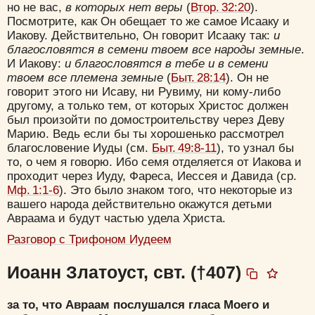
но не вас,
в которых нет веры
(
Втор. 32:20
).
Посмотрите, как Он обещает то же самое Исааку и
Иакову. Действительно, Он говорит Исааку так:
и
благословятся в семени твоем все народы земные
.
И Иакову:
и благословятся в тебе и в семени
твоем все племена земные
(
Быт. 28:14
). Он не
говорит этого ни Исаву, ни Рувиму, ни кому-либо
другому, а только тем, от которых Христос должен
был произойти по домостроительству через Деву
Марию. Ведь если бы ты хорошенько рассмотрел
благословение Иуды (см.
Быт. 49:8-11
), то узнал бы
то, о чем я говорю. Ибо семя отделяется от Иакова и
проходит через Иуду, Фареса, Иессея и Давида (ср.
Мф. 1:1-6
). Это было знаком того, что некоторые из
вашего народа действительно окажутся детьми
Авраама и будут частью удела Христа.
Разговор с Трифоном Иудеем
Иоанн Златоуст, свт. (†407)
за то, что Авраам послушался гласа Моего и