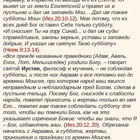
вывел их из земли Египетской и привел их в
пустыню и дал им заповеди Мои… Дал им также
субботы Мои
» (
Иез.20:10-12
). Мои потому, что из
всех дней Бог оставил Себе только субботу.
«
И снисшел Ты на гору Синай... и дал им суды
справедливые, законы верные, уставы и заповеди
добрые. И указал им святую Твою субботу
»
(
Неем.9:13-14
).
«Все прежде названные праведники (Адам, Авель,
Енох, Лот, Мельхиседек) угодили Богу, –
говорит
святой
Иустин,
философ и мученик,
– не соблюдая
субботы, и после них Авраам и все потомки его до
времени Моисея, при котором народ ваш явился
неправедным и неблагодарным пред Богом, сделав в
пустыне тельца. Посему Бог, снисходя к слабости
народа, повелел приносить и жертвы только во имя
Его... повелел вам также соблюдать субботу для
того, чтобы вы помнили Бога, как на это
указывает изречение Божие: чтобы вы знали, что Я
– Бог, избавитель ваш.
(
Иез.20:12, 20
).
Обрезание
началось с Авраама, а суббота, жертвы,
приношения и праздники со времен Моисея.