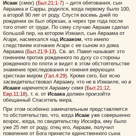
Исаак
(
смех
) (
Быт.21:1-7
) – дитя обетования, сын
Авраама и Сарры, родился, когда первому было 100,
а второй 90 лет от роду. Спустя восемь дней по
рождении он был обрезан, а через три года после
того отнят от груди. По сему случаю Авраам сделал
большой пир, на котором Измаил, сын Авраама от
Агари, насмехался над
Исааком
, что имело
следствием изгнание Агари с ее сыном из дома
Авраама (
Быт.21:9-13
). Св. ап. Павел называет это
гонением против рожденного по духу со стороны
рожденного по плоти и видит в этом обстоятельстве
знамение преследования и гонения верующих
христиан миром (
Гал.4:29
). Кроме сего, Бог ясно
засвидетельствовал Аврааму, что не в Измаиле, но
в
Цвет:
Исааке
наречется Аврааму семя
(
Быт.21:12
,
Евр.11:18
), т. е. от
Исаака
должен произойти
обещанный Спаситель мира.
При этом особенно замечательным представляется
то обстоятельство, что, когда
Исаак
уже совершенно
Да
Хорошо
Нет
возрос, когда, по свидетельству Иосифа, ему было
Вход
Регистрация
уже 25 лет от роду, отец его, Авраам, получил
повеление от Бога принести единственного сына