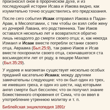
произносил оное в пророческом духе, и из
последующей истории Исава и Иакова видно, как
изумительно точно осуществились его предсказания.
После сего события
Исаак
отправил Иакова в Падан-
Арам, в Месопотамии, с тем чтобы он взял себе жену
из дочерей Лавана, его родственника. Там Иаков
оставался несколько лет и возвратился обратно
лишь незадолго до смерти своего отца; и, как некогда
Измаил и
Исаак
вместе погребли останки своего
отца, Авраама (
Быт.25:9
), так равно Иаков и Исав
вместе похоронили своего отца, скончавшегося ста
восьмидесяти лет от роду, в пещере Махпел
(
Быт.35:29
).
У иудеев и магометан существует несколько особых
преданий касательно
Исаака
; между другими
замечательны следующие: что он был один из трех,
не имевших греха, и один из шести, над которыми
ангел смерти был бессилен; что он получил знание
Божественного откровения от Сима, что он ввел в
употребление утреннюю молитву и т. п.
Библейская энциклопедия 1891г