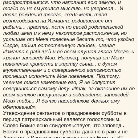
распространится, что наполнит всю землю, и
тогда он не смутился мыслию, но уверовал... И
после рождения твоего, когда мать твоя
вознегодовала на Измаила, родившегося от
рабыни... праотец, хотя по своей родительской
любви имел и к нему некоторое расположение, но
услышав от Меня повеление делать то, что угодно
Сарре, забыл естественную любовь, изгнал
Измаила с рабыней и во всем слушал гласа Моего, и
хранил заповеди Мои. Наконец, получив от Меня
повеление принести в жертву сына... с духом
мужественным и с совершенною готовностью
поспешил исполнить Мое повеление. Поэтому,
увенчав такое намерение его, Я не допустил
совершиться самому делу. Итак, за оказанное им во
всем великое послушание и соблюдение заповедей
Моих тебя... Я делаю наследником данных ему
обетований».
Утверждение сектантов о праздновании субботы в
период патриархальный является голословным.
Слово Божие ясно свидетельствует, что заповедь
Божия о праздновании субботы дана не в раю и не
Аврааму, а Израилю по выходе его из Египта: «
Я