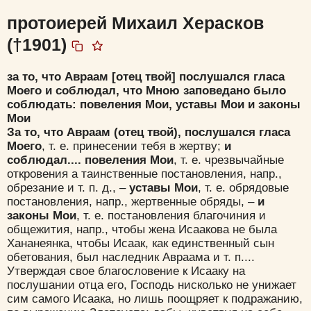
протоиерей Михаил Херасков
(†1901)
за то, что Авраам [отец твой] послушался гласа
Моего и соблюдал, что Мною заповедано было
соблюдать: повеления Мои, уставы Мои и законы
Мои
За то, что Авраам (отец твой), послушался гласа
Моего
, т. е. принесении тебя в жертву;
и
соблюдал.... повеления Мои
, т. е. чрезвычайные
откровения а таинственные постановления, напр.,
обрезание и т. п. д., –
уставы Мои
, т. е. обрядовые
постановления, напр., жертвенные обряды, –
и
законы Мои
, т. е. постановления благочиния и
общежития, напр., чтобы жена Исаакова не была
Хананеянка, чтобы Исаак, как единственный сын
обетования, был наследник Авраама и т. п....
Утверждая свое благословение к Исааку на
послушании отца его, Господь нисколько не унижает
сим самого Исаака, но лишь поощряет к подражанию,