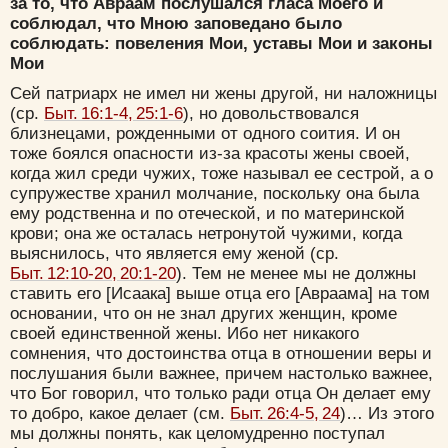
за то, что Авраам послушался гласа Моего и
соблюдал, что Мною заповедано было
соблюдать: повеления Мои, уставы Мои и законы
Мои
Сей патриарх не имел ни жены другой, ни наложницы
(ср.
Быт. 16:1-4, 25:1-6
), но довольствовался
близнецами, рожденными от одного соития. И он
тоже боялся опасности из-за красоты жены своей,
когда жил среди чужих, тоже называл ее сестрой, а о
супружестве хранил молчание, поскольку она была
ему родственна и по отеческой, и по материнской
крови; она же осталась нетронутой чужими, когда
выяснилось, что является ему женой (ср.
Быт. 12:10-20, 20:1-20
). Тем не менее мы не должны
ставить его [Исаака] выше отца его [Авраама] на том
основании, что он не знал других женщин, кроме
своей единственной жены. Ибо нет никакого
сомнения, что достоинства отца в отношении веры и
послушания были важнее, причем настолько важнее,
что Бог говорил, что только ради отца Он делает ему
то добро, какое делает (см.
Быт. 26:4-5, 24
)… Из этого
мы должны понять, как целомудренно поступал