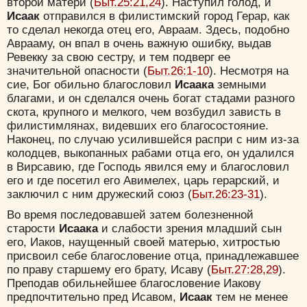
второй матери (
Быт.25:21,24
). Наступил голод, и
Исаак
отправился в филистимский город Герар, как
то сделал некогда отец его, Авраам. Здесь, подобно
Аврааму, он впал в очень важную ошибку, выдав
Ревекку за свою сестру, и тем подверг ее
значительной опасности (
Быт.26:1-10
). Несмотря на
сие, Бог обильно благословил
Исаака
земными
благами, и он сделался очень богат стадами разного
скота, крупного и мелкого, чем возбудил зависть в
филистимлянах, видевших его благосостояние.
Наконец, по случаю усилившейся распри с ним из-за
колодцев, выкопанных рабами отца его, он удалился
в Вирсавию, где Господь явился ему и благословил
его и где посетил его Авимелех, царь герарский, и
заключил с ним дружеский союз (
Быт.26:23-31
).
Во время последовавшей затем болезненной
старости
Исаака
и слабости зрения младший сын
его, Иаков, наущенный своей матерью, хитростью
присвоил себе благословение отца, принадлежавшее
по праву старшему его брату, Исаву (
Быт.27:28,29
).
Преподав обильнейшее благословение Иакову
предпочтительно пред Исавом,
Исаак
тем не менее