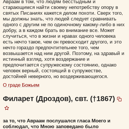
Авраам в том, что людям бесстыдным и
старающимся найти своему непотребству опору в
святых Писаниях кажется делом похоти. Сверх того,
мы должны знать, что людей следует сравнивать
одного с другим не по одиночному какому-либо в них
добру, а в каждом брать во внимание все. Может
случиться, что в жизни и нравах одного человека
есть нечто такое, чем он превосходит другого, и это
нечто гораздо предпочтительнее того, чем
возвышается над ним другой. Поэтому, на здравый и
истинный взгляд, хотя воздержание и
предпочитается супружескому состоянию, однако
человек верный, состоящий в супружестве,
достойней неверного, но воздерживающегося.
О граде Божьем
Филарет (Дроздов), свт. (†1867)
за то, что Авраам послушался гласа Моего и
соблюдал, что Мною заповедано было