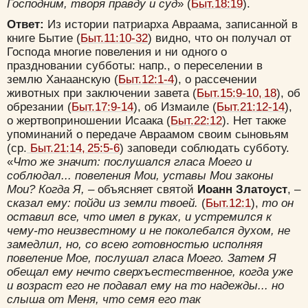
Господним, творя правду и суд
» (
Быт.18:19
).
Ответ:
Из истории патриарха Авраама, записанной в
книге Бытие (
Быт.11:10-32
) видно, что он получал от
Господа многие повеления и ни одного о
праздновании субботы: напр., о переселении в
землю Ханаанскую (
Быт.12:1-4
), о рассечении
животных при заключении завета (
Быт.15:9-10, 18
), об
обрезании (
Быт.17:9-14
), об Измаиле (
Быт.21:12-14
),
о жертвоприношении Исаака (
Быт.22:12
). Нет также
упоминаний о передаче Авраамом своим сыновьям
(ср.
Быт.21:14, 25:5-6
) заповеди соблюдать субботу.
«
Что же значит: послушался гласа Моего и
соблюдал... повеления Мои, уставы Мои законы
Мои? Когда Я, –
объясняет святой
Иоанн Златоуст
, –
с
казал ему: пойди из земли твоей.
(
Быт.12:1
),
то он
оставил все, что имел в руках, и устремился к
чему-то неизвестному и не поколебался духом, не
замедлил, но, со всею готовностью исполняя
повеление Мое, послушал гласа Моего. Затем Я
обещал ему нечто сверхъестественное, когда уже
и возраст его не подавал ему на то надежды... но
слыша от Меня, что семя его так