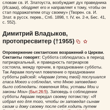
словам св. И. Златоуста, возбуждает дух праведника
(Исаака), ободряет его и направляет к тому, чтобы он
стал подражателем отцу своему» (Творен. св. И.
Злат. в русск. перев., Спб. 1898, т. IV, кн. 2-я, Бес. 41,
с. 552).
Димитрий Владыков,
протопресвитер (†1955)
Опровержение сектантских возражений о Церкви.
Сектанты говорят:
Суббота соблюдалась в период
патриархальный, и праведность патриархов
состояла, между прочим, в праздновании субботы.
Так Авраам получил повеление о праздновании
субботы райской: «
Авраам (отец твой) послушался
гласа Моего и соблюдал, что Мною заповедано
было соблюдать: повеления Мои, уставы Мои и
законы Мои
» (
Быт.26:5
). Заповедь о соблюдении
субботы Авраам передал своему потомству: «
Я
избрал его для того, чтобы он заповедал сынам
своим и дому своему после себя ходить путем