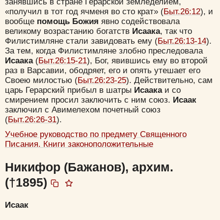
занявшись в стране Герарской земледелием,
«получил в тот год ячменя во сто крат» (
Быт.26:12
), и
вообще
помощь Божия
явно содействовала
великому возрастанию богатств
Исаака
, так что
Филистимляне стали завидовать ему (
Быт.26:13-14
).
За тем, когда Филистимляне злобно преследовала
Исаака
(
Быт.26:15-21
), Бог, явившись ему во второй
раз в Варсавии, ободряет, его и опять утешает его
Своею милостью (
Быт.26:23-25
). Действительно, сам
царь Герарский прибыл в шатры
Исаака
и со
смирением просил заключить с ним союз.
Исаак
заключил с Авимелехом почетный союз
(
Быт.26:26-31
).
Учебное руководство по предмету Священного
Писания. Книги законоположительные
Никифор (Бажанов), архим.
(†1895)
Исаак