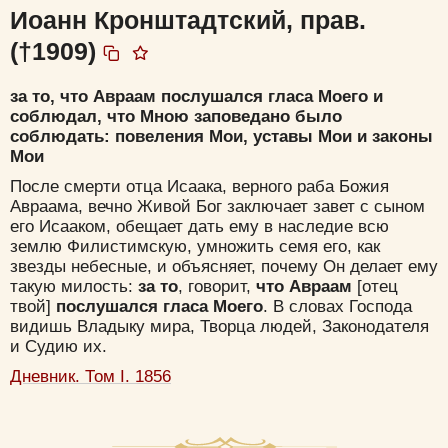
Иоанн Кронштадтский, прав.
(†1909)
за то, что Авраам послушался гласа Моего и
соблюдал, что Мною заповедано было
соблюдать: повеления Мои, уставы Мои и законы
Мои
После смерти отца Исаака, верного раба Божия
Авраама, вечно Живой Бог заключает завет с сыном
его Исааком, обещает дать ему в наследие всю
землю Филистимскую, умножить семя его, как
звезды небесные, и объясняет, почему Он делает ему
такую милость:
за то
, говорит,
что Авраам
[отец
твой]
послушался гласа Моего
. В словах Господа
видишь Владыку мира, Творца людей, Законодателя
и Судию их.
Дневник. Том I. 1856