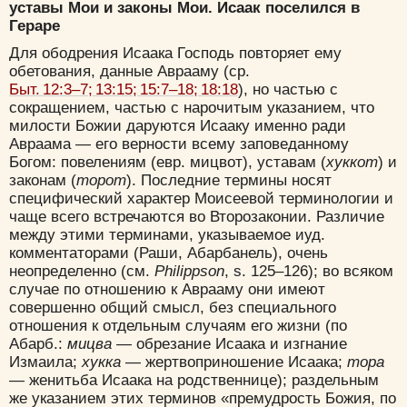
уставы Мои и законы Мои. Исаак поселился в
Гераре
Для ободрения Исаака Господь повторяет ему
обетования, данные Аврааму (ср.
Быт. 12:3–7; 13:15; 15:7–18; 18:18
), но частью с
сокращением, частью с нарочитым указанием, что
милости Божии даруются Исааку именно ради
Авраама — его верности всему заповеданному
Богом: повелениям (евр. мицвот), уставам (
хуккот
) и
законам (
торот
). Последние термины носят
специфический характер Моисеевой терминологии и
чаще всего встречаются во Второзаконии. Различие
между этими терминами, указываемое иуд.
комментаторами (Раши, Абарбанель), очень
неопределенно (см.
Philippson
, s. 125–126); во всяком
случае по отношению к Аврааму они имеют
совершенно общий смысл, без специального
отношения к отдельным случаям его жизни (по
Абарб.:
мицва
— обрезание Исаака и изгнание
Измаила;
хукка
— жертвоприношение Исаака;
тора
— женитьба Исаака на родственнице); раздельным
же указанием этих терминов «премудрость Божия, по