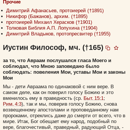
Прочие
Димитрий Афанасьев, протоиерей (†1891)
Никифор (Бажанов), архим. (†1895)
протоиерей Михаил Херасков (†1901)
Толковая Библия А.П. Лопухина (†1904)
Димитрий Владыков, протопресвитер (†1955)
Иустин Философ, мч. (†165)
за то, что Авраам послушался гласа Моего и
соблюдал, что Мною заповедано было
соблюдать: повеления Мои, уставы Мои и законы
Мои
Мы - дети Авраама по одинаковой с ним вере. В
самом деле, как он поверил голосу Божию и это
вменилось ему в праведность (ср.
Быт. 15:1
;
Рим. 4:3
), так и мы, поверив голосу Божию, снова
возвещенному апостолами и проповеданному нам
пророками, отреклись даже до смерти от всего, что в
мире. Итак, Бог обещает ему народ, подобный по
вере, благочестивый, праведный, радующий Отца, -