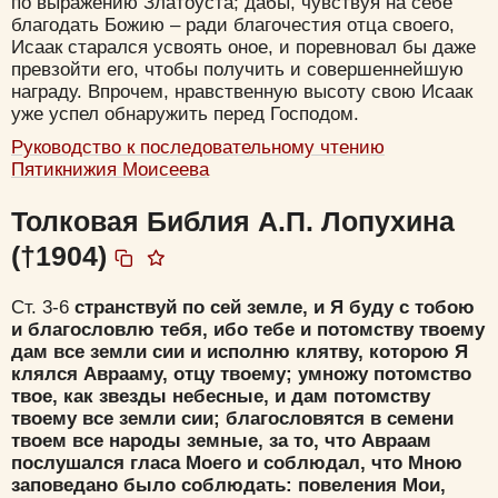
по выражению Златоуста; дабы, чувствуя на себе
благодать Божию – ради благочестия отца своего,
Исаак старался усвоять оное, и поревновал бы даже
превзойти его, чтобы получить и совершеннейшую
награду. Впрочем, нравственную высоту свою Исаак
уже успел обнаружить перед Господом.
Руководство к последовательному чтению
Пятикнижия Моисеева
Толковая Библия А.П. Лопухина
(†1904)
Ст. 3-6
странствуй по сей земле, и Я буду с тобою
и благословлю тебя, ибо тебе и потомству твоему
дам все земли сии и исполню клятву, которою Я
клялся Аврааму, отцу твоему; умножу потомство
твое, как звезды небесные, и дам потомству
твоему все земли сии; благословятся в семени
твоем все народы земные, за то, что Авраам
послушался гласа Моего и соблюдал, что Мною
заповедано было соблюдать: повеления Мои,