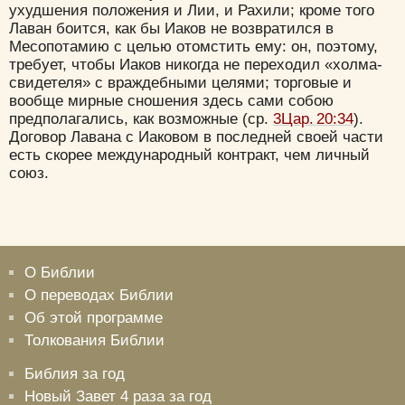
ухудшения положения и Лии, и Рахили; кроме того
Лаван боится, как бы Иаков не возвратился в
Цвет:
Месопотамию с целью отомстить ему: он, поэтому,
требует, чтобы Иаков никогда не переходил «холма-
свидетеля» с враждебными целями; торговые и
вообще мирные сношения здесь сами собою
предполагались, как возможные (ср.
3Цар. 20:34
).
Договор Лавана с Иаковом в последней своей части
Да
Хорошо
Нет
есть скорее международный контракт, чем личный
Вход
Регистрация
союз.
Удалить
Сохранить
О Библии
О переводах Библии
Об этой программе
Толкования Библии
Библия за год
Новый Завет 4 раза за год