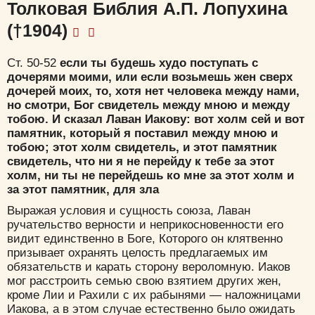
Толковая Библия А.П. Лопухина
(†1904)
Ст. 50-52
если ты будешь худо поступать с
дочерями моими, или если возьмешь жен сверх
дочерей моих, то, хотя нет человека между нами,
но смотри, Бог свидетель между мною и между
тобою. И сказал Лаван Иакову: вот холм сей и вот
памятник, который я поставил между мною и
тобою; этот холм свидетель, и этот памятник
свидетель, что ни я не перейду к тебе за этот
холм, ни ты не перейдешь ко мне за этот холм и
за этот памятник, для зла
Выражая условия и сущность союза, Лаван
ручательство верности и неприкосновенности его
видит единственно в Боге, Которого он клятвенно
призывает охранять целость предлагаемых им
обязательств и карать сторону вероломную. Иаков
мог расстроить семью свою взятием других жен,
кроме Лии и Рахили с их рабынями — наложницами
Иакова, а в этом случае естественно было ожидать