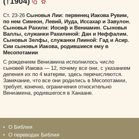
(†1904)
Ст. 23-26
Сыновья Лии: первенец Иакова Рувим,
по нем Симеон, Левий, Иуда, Иссахар и Завулон.
Сыновья Рахили: Иосиф и Вениамин. Сыновья
Валлы, служанки Рахилиной: Дан и Неффалим.
Сыновья Зелфы, служанки Лииной: Гад и Асир.
Сии сыновья Иакова, родившиеся ему в
Месопотамии
С рождением Вениамина исполнилось число
сыновей Иакова — 12, почему все они, с указанием
деления их по 4 матерям, здесь перечисляются.
Замечание, что все они родились в Месопотамии,
требует, конечно, ограничения относительно
Вениамина, родившегося в Ханаане.
Цвет:
О Библии
О переводах Библии
Да
Хорошо
Нет