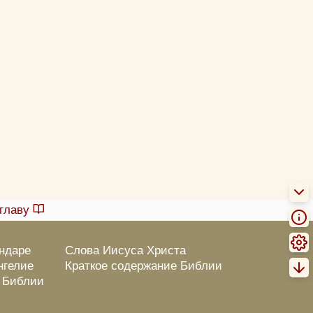
главу
ендаре
Слова Иисуса Христа
нгелие
Краткое содержание Библии
о Библии