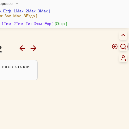
доровье
.
Есф.
1Мак.
2Мак.
3Мак.
Аг.
Зах.
Мал.
3Ездр.
.
1Тим.
2Тим.
Тит.
Флм.
Евр.
Откр.
2
 того сказали: