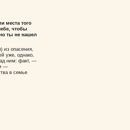
ли места того
себе, чтобы
 но ты не нашел
h
) из опасения,
й уже, однако,
ад ним: факт, —
ми —
тва в семье