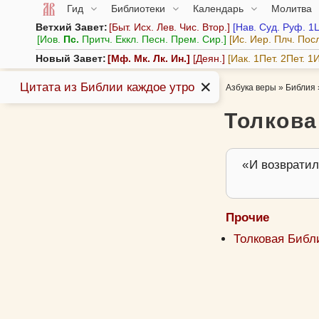
Гид
Библиотеки
Календарь
Молитва
Ветхий Завет:
Быт.
Исх.
Лев.
Чис.
Втор.
Нав.
Суд.
Руф.
1
Иов.
Пс.
Притч.
Еккл.
Песн.
Прем.
Сир.
Ис.
Иер.
Плч.
Пос
Новый Завет:
Мф.
Мк.
Лк.
Ин.
Деян.
Иак.
1Пет.
2Пет.
1И
✕
Цитата из Библии каждое утро
Азбука веры
»
Библия
Толкова
И возвратилс
Прочие
Толковая Библи