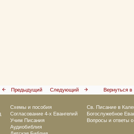
Прятать
Компактная
Предыдущий
Следующий
Вернуться в 
Схемы и пособия
Св. Писание в Кал
д
Согласование 4-х Евангелий
Богослужебное Ева
Учим Писания
Вопросы и ответы 
Аудиобиблия
Детская Библия