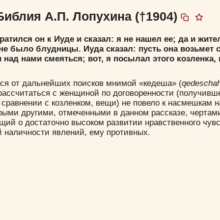
Библия А.П. Лопухина (†1904)
ратился он к Иуде и сказал: я не нашел ее; да и жите
 не было блудницы. Иуда сказал: пусть она возьмет 
и над нами смеяться; вот, я посылал этого козленка,
Цвет:
тся от дальнейших поисков мнимой «кедеша» (
qedescha
рассчитаться с женщиной по договоренности (получивше
 сравнении с козленком, вещи) не повело к насмешкам н
орыми другими, отмеченными в данном рассказе, черта
Да
Хорошо
Нет
щий о достаточно высоком развитии нравственного чувс
Вход
Регистрация
й наличности явлений, ему противных.
Удалить
Сохранить