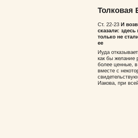
Толковая 
Ст. 22-23
И возв
сказали: здесь
только не стал
ее
Иуда отказывае
как бы желание 
более ценные, в
вместе с некот
свидетельствую
Иакова, при все