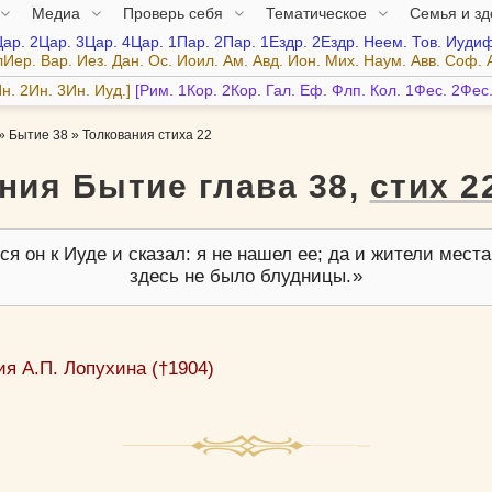
Медиа
Проверь себя
Тематическое
Семья и з
Цар.
2Цар.
3Цар.
4Цар.
1Пар.
2Пар.
1Ездр.
2Ездр.
Неем.
Тов.
Иудиф
лИер.
Вар.
Иез.
Дан.
Ос.
Иоил.
Ам.
Авд.
Ион.
Мих.
Наум.
Авв.
Соф.
н.
2Ин.
3Ин.
Иуд.
Рим.
1Кор.
2Кор.
Гал.
Еф.
Флп.
Кол.
1Фес.
2Фес
»
Бытие 38
»
Толкования стиха 22
ния Бытие глава 38,
стих 2
я он к Иуде и сказал: я не нашел ее; да и жители места
здесь не было блудницы.
я А.П. Лопухина (†1904)