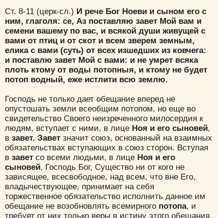
Ст. 8-11 (церк-сл.)
И рече Бог Ноеви и сыном его с
ним, глаголя: се, Аз поставляю завет Мой вам и
семени вашему по вас, и всякой души живущей с
вами от птиц и от скот и всем зверем земным,
елика с вами (суть) от всех изшедших из ковчега:
и поставлю завет Мой с вами: и не умрет всяка
плоть ктому от воды потопныя, и ктому не будет
потоп водный, еже истлити всю землю.
Господь не только дает обещание вперед не
опустошать земли всеобщим потопом, но еще во
свидетельство Своего неизреченного милосердия к
людям, вступает с ними, в лице
Ноя и его сыновей
,
в
завет. Завет
значит союз, осно­ванный на взаимных
обязательствах вступающих в союз сторон. Вступая
в
завет
со всеми людьми, в лице
Ноя и его
сыновей
, Господь Бог, Существо ни от кого не
зависящее, всесвободное, над всем, что вне Его,
владычествующее, принимает на себя
торжественное обязательство испол­нить данное им
обещание не возобновлять всемирного
потопа
, и
требует от них только веры в истину этого обе­щания.