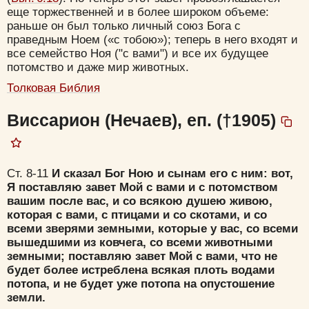
еще торжественней и в более широком объеме:
раньше он был только личный союз Бога с
праведным Ноем («с тобою»); теперь в него входят и
Удалить
Сохранить
все семейство Ноя ("с вами") и все их будущее
потомство и даже мир животных.
Толковая Библия
Виссарион (Нечаев), еп. (†1905)
Ст. 8-11
И сказал Бог Ною и сынам его с ним: вот,
Я поставляю завет Мой с вами и с потомством
вашим после вас, и со всякою душею живою,
которая с вами, с птицами и со скотами, и со
всеми зверями земными, которые у вас, со всеми
вышедшими из ковчега, со всеми животными
земными; поставляю завет Мой с вами, что не
будет более истреблена всякая плоть водами
потопа, и не будет уже потопа на опустошение
земли.