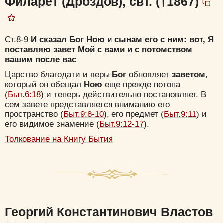
Филарет (Дроздов), свт. (†1867)
Ст.8-9
И сказал Бог Ною и сынам его с ним: вот, Я
поставляю завет Мой с вами и с потомством
вашим после вас
Царство благодати и веры
Бог
обновляет
заветом
,
который он обещал
Ною
еще прежде потопа
(
Быт.6:18
) и теперь действительно постановляет. В
сем завете представляется вниманию его
пространство (
Быт.9:8-10
), его предмет (
Быт.9:11
) и
его видимое знамение (
Быт.9:12-17
).
Толкование на Книгу Бытия
Георгий Константинович Властов