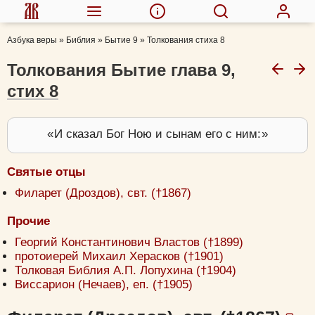
Азбука веры
»
Библия
»
Бытие 9
»
Толкования стиха 8
Толкования Бытие глава 9,
стих 8
И сказал Бог Ною и сынам его с ним:
Святые отцы
Филарет (Дроздов), свт. (†1867)
Прочие
Георгий Константинович Властов (†1899)
протоиерей Михаил Херасков (†1901)
Толковая Библия А.П. Лопухина (†1904)
Виссарион (Нечаев), еп. (†1905)