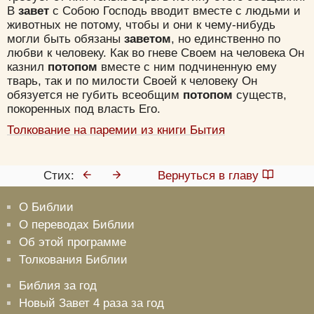
В
завет
с Собою Господь вводит вместе с людьми и
животных не потому, чтобы и они к чему-нибудь
могли быть обязаны
заветом
, но единственно по
любви к челове­ку. Как во гневе Своем на человека Он
казнил
потопом
вместе с ним подчиненную ему
тварь, так и по милости Своей к человеку Он
обязуется не губить всеобщим
пото­пом
существ,
покоренных под власть Его.
Толкование на паремии из книги Бытия
Стих:
Вернуться в главу
О Библии
О переводах Библии
Об этой программе
Толкования Библии
Библия за год
Новый Завет 4 раза за год