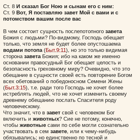
Ст. 8
И сказал Бог Ною и сынам его с ним:
Ст. 9
Вот, Я поставляю завет Мой с вами и с
потомством вашим после вас
В чем состоит сущность послепотопного
завета
Божия с людьми? По-видмому, Господь обещает
только, что земля не будет более опустошаема
водами потопа
(
Быт.9:11
), но это только видимая
сторона
завета
Божия; ибо на каком же именно
основании правосудный Бог обещает целость и
безопасность греховному миру? Очевидно, что это
обещание в сущности своей есть повторение Богом
всех обетований о победоносном Семени Жены
(
Быт.3:15
), т.е. ради того Господь не хочет более
истреблять людей, что не хочет изменить своему
древнему обещанию послать Спасителя роду
человеческому.
Что значит, что в
завет
свой с человеком Бог
включить и
животных
? Сие не потому, конечно,
чтобы
животные
сами по себе могли сознательно
участвовать в сем
завете
, или к чему-нибудь
обязывались; но единственно по тесной и