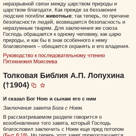
неразрывной связи между царством природы и
царством благодати. Как прежде за беззакония
людские погибли
животные
; так теперь, по причине
безопасности людей, возвещается безопасность и
неразумным тварям. Для заключения же союза
Господь обращается к одному человеку, как царю
природы, и как бы в знак особенного к нему
благоволения – обещается охранять и его владения.
Руководство к последовательному чтению
Пятикнижия Моисеева
Толковая Библия А.П. Лопухина
Цвет:
(†1904)
И сказал Бог Ною и сынам его с ним
Заключение завета Бога с Ноем.
Да
Хорошо
Нет
В рассматриваемом разделе говорится о
возобновлении того завета, который Господь
Вход
Регистрация
благословил заключить с Ноем еще пред потопом
(
Быт. 6:18
). Но теперь этот завет провозглашается