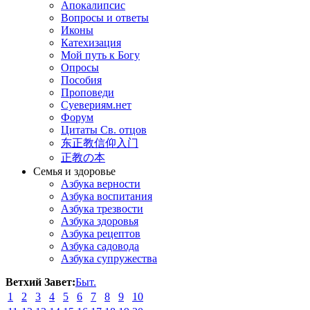
Апокалипсис
Вопросы и ответы
Иконы
Катехизация
Мой путь к Богу
Опросы
Пособия
Проповеди
Суевериям.нет
Форум
Цитаты Св. отцов
东正教信仰入门
正教の本
Семья и здоровье
Азбука верности
Азбука воспитания
Азбука трезвости
Азбука здоровья
Азбука рецептов
Азбука садовода
Азбука супружества
Ветхий Завет:
Быт.
1
2
3
4
5
6
7
8
9
10