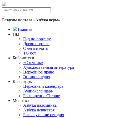
Разделы портала «Азбука веры»
Главная
Гид
Гид по порталу
Древо портала
С чего начать
TG бот
Библиотеки
«Отечник»
Художественная литература
Церковное право
Энциклопедия
Календарь
Церковный календарь
Аудиокалендарь
Расширение Chrome
Молитва
Азбука паломника
Азбука певческая
Богослужение сегодня