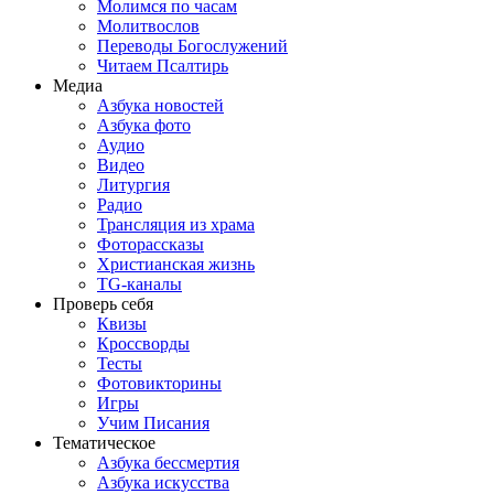
Молимся по часам
Молитвослов
Переводы Богослужений
Читаем Псалтирь
Медиа
Азбука новостей
Азбука фото
Аудио
Видео
Литургия
Радио
Трансляция из храма
Фоторассказы
Христианская жизнь
TG-каналы
Проверь себя
Квизы
Кроссворды
Тесты
Фотовикторины
Игры
Учим Писания
Тематическое
Азбука бессмертия
Азбука искусства