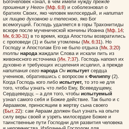
Богочеловек «знал, в чем имели нужду
прежде
прошения у Него
» (
Мф. 6:8
) и соболезновал о
братиях Своих, яко человек милосердый, и
напитал
их пищею духовною и телесною
, яко Бог
всемогущий. Господь удаляется в горы Трахонитиды
вскоре после мученической кончины Иоанна (
Мф. 14
;
Мк. 6:30-31
) в то время, когда Апостолы возвратились
с проповеди (1) и были утомлены (
Мк. 6:31
). Но
Господу и Апостолам Его не было отдыха (
Мк. 3:20
)
толпы
народа
жаждали Слова и искали пить из
живоносного источника (
Ин. 7:37
). Господь напоил их
духовно и требующих исцеления исцелил, а прежде
напитания сего
народа
Он
испытует
сердца
учеников, обратившись с вопросом к
Филиппу
(2).
Когда Господь кого либо
испытует,
то это не для
того, чтобы узнать что либо Ему, Всеведущему,
Сердцеведцу, – а для того, чтобы
испытуемый
узнал самого себя и Божие действие. Так было и с
Авраамом, приносящим в жертву сына своего
(
Быт. 22
): сам Авраам должен был узнать на опыте
силу веры своей и узреть милосердие Божие и
таинственные пути Господни для развития человека
и человечества. Избранный Господом для