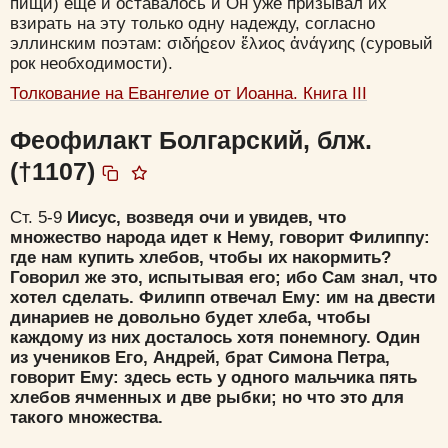
пищи) еще и оставалось и Он уже призывал их
взирать на эту только одну надежду, согласно
эллинским поэтам: σιδήϱεον ἕλϰος ἀνάγϰης (суровый
рок необходимости).
Толкование на Евангелие от Иоанна. Книга III
Феофилакт Болгарский, блж.
(†1107)
Ст. 5-9
Иисус, возведя очи и увидев, что
множество народа идет к Нему, говорит Филиппу:
где нам купить хлебов, чтобы их накормить?
Говорил же это, испытывая его; ибо Сам знал, что
хотел сделать. Филипп отвечал Ему: им на двести
динариев не довольно будет хлеба, чтобы
каждому из них досталось хотя понемногу. Один
из учеников Его, Андрей, брат Симона Петра,
говорит Ему: здесь есть у одного мальчика пять
хлебов ячменных и две рыбки; но что это для
такого множества.