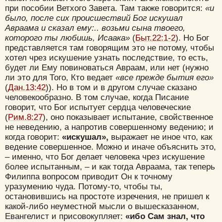
при пособии Ветхого Завета. Там также говорится:
«и
было, после сих происшествий Бог искушал
Авраама и сказал ему:.. возьми сына твоего,
которого ты любишь, Исаака»
(
Быт.22:1-2
). Но Бог
представляется там говорящим это не потому, чтобы
хотел чрез искушение узнать последствие, то есть,
будет ли Ему повиноваться Авраам, или нет (нужно
ли это для Того, Кто ведает
«все прежде бытия его»
(
Дан.13:42
)). Но в том и в другом случае сказано
человекообразно. В том случае, когда Писание
говорит, что Бог испытует сердца человеческие
(
Рим.8:27
), оно показывает испытание, свойственное
не неведению, а напротив совершенному ведению; и
когда говорит:
«искушал»,
выражает не иное что, как
ведение совершенное. Можно и иначе объяснить это,
– именно, что Бог делает человека чрез искушение
более испытанным, – и как тогда Авраама, так теперь
Филиппа вопросом приводит Он к точному
уразумению чуда. Потому-то, чтобы ты,
остановившись на простоте изречения, не пришел к
какой-либо неуместной мысли о вышесказанном,
Евангелист и присовокупляет:
«ибо Сам знал, что