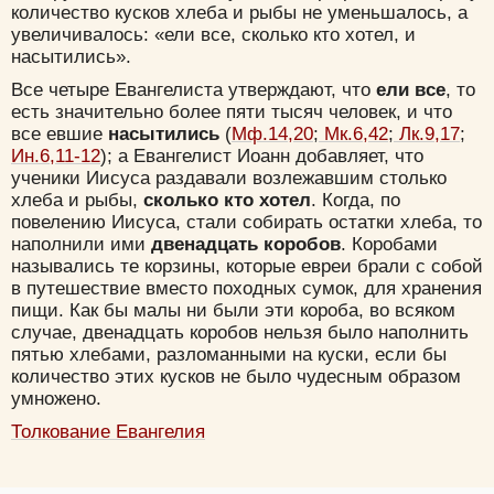
количество кусков хлеба и рыбы не уменьшалось, а
увеличивалось: «ели все, сколько кто хотел, и
насытились».
Все четыре Евангелиста утверждают, что
ели все
, то
есть значительно более пяти тысяч человек, и что
все евшие
насытились
(
Мф.14,20
;
Мк.6,42
;
Лк.9,17
;
Ин.6,11-12
); а Евангелист Иоанн добавляет, что
ученики Иисуса раздавали возлежавшим столько
хлеба и рыбы,
сколько кто хотел
. Когда, по
повелению Иисуса, стали собирать остатки хлеба, то
наполнили ими
двенадцать коробов
. Коробами
назывались те корзины, которые евреи брали с собой
в путешествие вместо походных сумок, для хранения
пищи. Как бы малы ни были эти короба, во всяком
случае, двенадцать коробов нельзя было наполнить
пятью хлебами, разломанными на куски, если бы
количество этих кусков не было чудесным образом
умножено.
Толкование Евангелия