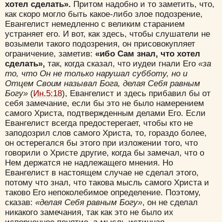
хотел сделать».
Притом надобно и то заметить, что,
как скоро могло быть какое-либо злое подозрение,
Евангелист немедленно с великим старанием
устраняет его. И вот, как здесь, чтобы слушатели не
возымели такого подозрения, он присовокупляет
ограничение, заметив:
«ибо Сам знал, что хотел
сделать»,
так, когда сказал, что иудеи гнали Его
«за
то, что Он не только нарушал субботу, но и
Отцем Своим называл Бога, делая Себя равным
Богу»
(
Ин.5:18
), Евангелист и здесь прибавил бы от
себя замечание, если бы это не было намерением
самого Христа, подтвержденным делами Его. Если
Евангелист всегда предостерегает, чтобы кто не
заподозрил слов самого Христа, то, гораздо более,
он остерегался бы этого при изложении того, что
говорили о Христе другие, когда бы замечал, что о
Нем держатся не надлежащего мнения. Но
Евангелист в настоящем случае не сделал этого,
потому что знал, что такова мысль самого Христа и
таково Его непоколебимое определение. Поэтому,
сказав:
«делая Себя равным Богу»
, он не сделал
никакого замечания, так как это не было их