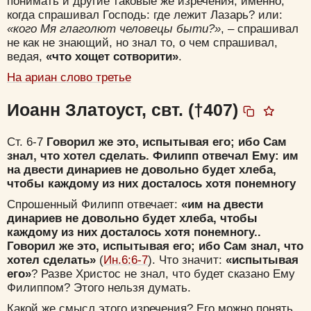
понимать и другие таковые же изречения, именно,
когда спрашивал Господь: где лежит Лазарь? или:
«кого Мя глаголют человецы быти?»
, – спрашивал
не как не знающий, но знал то, о чем спрашивал,
ведая,
«что хощет сотворити»
.
На ариан слово третье
Иоанн Златоуст, свт. (†407)
Ст. 6-7
Говорил же это, испытывая его; ибо Сам
знал, что хотел сделать. Филипп отвечал Ему: им
на двести динариев не довольно будет хлеба,
чтобы каждому из них досталось хотя понемногу
Спрошенный Филипп отвечает:
«им на двести
динариев не довольно будет хлеба, чтобы
каждому из них досталось хотя понемногу..
Говорил же это, испытывая его; ибо Сам знал, что
хотел сделать»
(
Ин.6:6-7
). Что значит:
«испытывая
его»
? Разве Христос не знал, что будет сказано Ему
Филиппом? Этого нельзя думать.
Какой же смысл этого изречения? Его можно понять