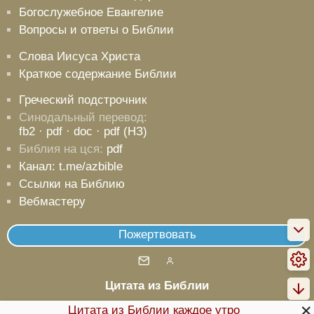
Богослужебное Евангелие
Вопросы и ответы о Библии
Слова Иисуса Христа
Краткое содержание Библии
Греческий подстрочник
Синодальный перевод:
fb2
· pdf
· doc
· pdf (НЗ)
Библия на цся:
pdf
Канал: t.me/azbible
Ссылки на Библию
Вебмастеру
Пожертвовать
Цитата из Библии
Не хлебом одним будет жить человек, но всяким словом,
✕
Цитата из Библии каждое утро