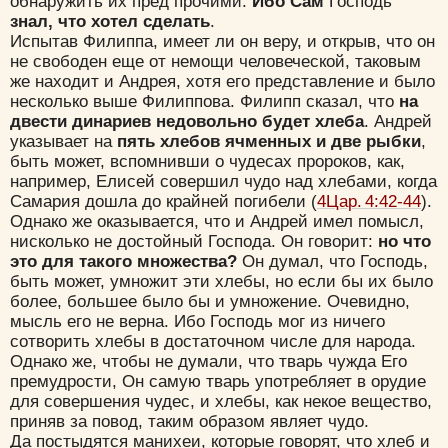
обнаружить их пред прочими.
Ибо Сам
Господь
знал, что хотел сделать
.
Испытав Филиппа, имеет ли он веру, и открыв, что он
не свободен еще от немощи человеческой, таковым
же находит и Андрея, хотя его представление и было
несколько выше Филиппова. Филипп сказал, что
на
двести динариев недовольно будет хлеба
. Андрей
указывает на
пять хлебов ячменных и две рыбки
,
быть может, вспомнивши о чудесах пророков, как,
например, Елисей совершил чудо над хлебами, когда
Самария дошла до крайней погибели (
4Цар. 4:42-44
).
Однако же оказывается, что и Андрей имел помысл,
нисколько не достойный Господа. Он говорит:
но что
это для такого множества?
Он думал, что Господь,
быть может, умножит эти хлебы, но если бы их было
более, большее было бы и умножение. Очевидно,
мысль его не верна. Ибо Господь мог из ничего
сотворить хлебы в достаточном числе для народа.
Однако же, чтобы не думали, что тварь чужда Его
премудрости, Он самую тварь употребляет в орудие
для совершения чудес, и хлебы, как некое вещество,
приняв за повод, таким образом являет чудо.
Да постыдятся манихеи, которые говорят, что хлеб и