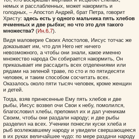
немых и расслабленных, может накормить и
голодных, – Апостол Андрей, брат Петра, говорит
Христу:
здесь есть у одного мальчика пять хлебов
ячменных и две рыбки; но что это для такого
множества?
(
Ин.6,7
).
Видя маловерие Своих Апостолов, Иисус тотчас же
доказывает им, что для Него нет ничего
невозможного, а чтобы они знали, какое именно
множество народа Он собирается накормить, Он
приказывает им рассадить всех отделениями или
рядами на зеленой траве, по сто и по пятидесяти
человек, и таким способом сосчитать всех.
Оказалось около пяти тысяч человек, кроме женщин
и детей.
Тогда, взяв принесенные Ему пять хлебов и две
рыбы, Иисус возвел очи Свои к небу, помолился,
благословил хлебы, преломил их и дал ученикам
Своим, чтобы они раздали народу; и две рыбы
разделил на всех. Ученики понесли куски хлеба и
рыб возлежавшему народу и увидели свершающееся
в их руках величайшее чудо: по мере раздачи народу