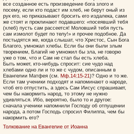
все созданное есть произведение бога злого и
посему, если кто подаст им хлеб, не берут оный из
рук его, но приказывают бросить его издалека, сами
же стоят и проклинают подавшего:
«
посеявший тебя
(хлеб) пусть сам рассеется! Моловший тебя пусть
сам измолот будет по телу!» и прочее подобное. Да
постыдятся же, когда слышат, что Христос, Сын Бога
Благого, умножал хлебы. Если бы они были злым
творением, Благий не умножил бы зла, не говорю
уже о том, что и Сам не стал бы есть хлеба.
Быть может, кто-нибудь спросит: сие чудо над
хлебами одно ли и то же с чудом, описанным в
Евангелии Матфея (см.
Мф.14:15-21
)? Одно и то же.
Если там ученики подходят и напоминают о народе,
чтоб его отпустить, а здесь Сам Иисус спрашивает,
чем бы накормить народ, то этому не нужно
удивляться. Ибо, вероятно, было то и другое:
сначала ученики напомнили Господу об отпущении
народа, а потом Господь спросил Филиппа, чем бы
накормить его?
Толкование на Евангелие от Иоанна