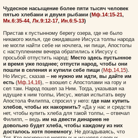
Чудесное насыщение более пяти тысяч человек
пятью хлебами и двумя рыбами (
Мф.14:15-21
,
Мк.6:35-44
,
Лк.9:12-17
,
Ин.6:5-13
)
Пристав к пустынному берегу озера, где не было
никакого жилья, где ожидавшие Иисуса толпы народа
не могли найти себе ни ночлега, ни пищи, Апостолы
с наступлением вечера обратились к Иисусу с
просьбой отпустить народ:
Место здесь пустынное
и время уже позднее; отпусти народ, чтобы они
пошли в селения и купили себе пищи
(
Мф.14,15
).
Но Иисус, сказав –
не нужно им идти, вы дайте им
есть
(
Мф.14,16
), – взошел с Апостолами на гору и
сел там. Народ пошел за Ним. Тогда, указывая на
идущие к ним толпы, Иисус, желая испытать веру
Апостола Филиппа, спросил у него:
где нам купить
хлебов, чтобы их накормить?
«Да у нас и средств
нет, чтобы купить хлеба для такой толпы, – отвечал
Филипп, – ведь
им на двести динариев не
довольно будет хлеба, чтобы каждому из них
досталось хотя понемногу
. Не догадываясь, что
Тот, Кто воскрешал мертвых и исцелял слепых,