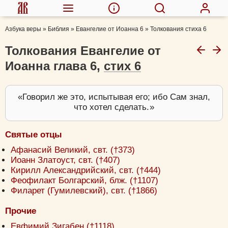
Азбука веры
»
Библия
»
Евангелие от Иоанна 6
»
Толкования стиха 6
Толкования Евангелие от
Иоанна глава 6,
стих 6
Говорил же это, испытывая его; ибо Сам знал,
что хотел сделать.
Святые отцы
Афанасий Великий, свт. (†373)
Иоанн Златоуст, свт. (†407)
Кирилл Александрийский, свт. (†444)
Феофилакт Болгарский, блж. (†1107)
Филарет (Гумилевский), свт. (†1866)
Прочие
Евфимий Зигабен (†1118)