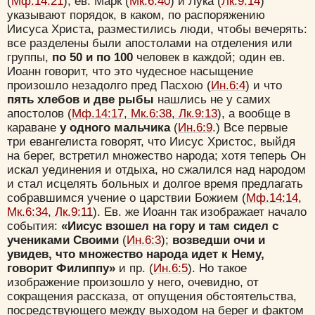
(
Мф.14:21
); ев. Марк (
Мк.6:40
) и Лука (
Лк.9:14
)
указывают порядок, в каком, по распоряжению
Иисуса Христа, разместились люди, чтобы вечерять:
все разделены были апостолами на отделения или
группы,
по 50 и по 100
человек в каждой; один ев.
Иоанн говорит, что это чудесное насыщение
произошло незадолго пред Пасхою (
Ин.6:4
) и что
пять хлебов и две рыбы
нашлись не у самих
апостолов (
Мф.14:17
,
Мк.6:38
,
Лк.9:13
), а вообще в
караване
у одного мальчика
(
Ин.6:9
.) Все первые
три евангелиста говорят, что Иисус Христос, выйдя
на берег, встретил множество народа; хотя теперь Он
искал уединения и отдыха, но сжалился над народом
и стал исцелять больных и долгое время предлагать
собравшимся учение о царствии Божием (
Мф.14:14
,
Мк.6:34
,
Лк.9:11
). Ев. же Иоанн так изображает начало
события:
«Иисус взошел на гору и там сидел с
учениками Своими
(
Ин.6:3
);
возведши очи и
увидев, что множество народа идет к Нему,
говорит Филиппу»
и пр. (
Ин.6:5
). Но такое
изображение произошло у него, очевидно, от
сокращения рассказа, от опущения обстоятельства,
посредствующего между выходом на берег и фактом