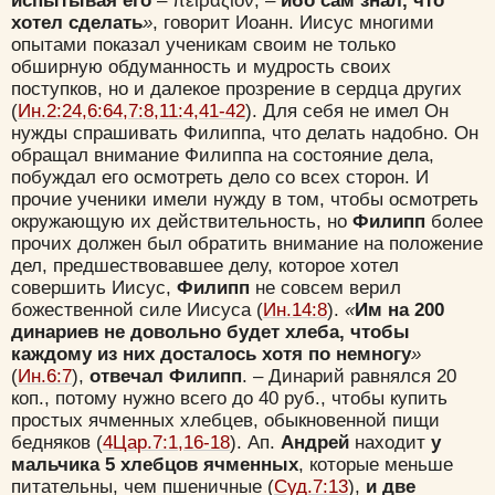
испытывая его
– πειραζιον; –
ибо сам знал, что
хотел сделать
»
, говорит Иоанн. Иисус многими
Да
Хорошо
Нет
опытами показал ученикам своим не только
Вход
Регистрация
обширную обдуманность и мудрость своих
поступков, но и далекое прозрение в сердца других
(
Ин.2:24,6:64,7:8,11:4,41-42
). Для себя не имел Он
нужды спрашивать Филиппа, что делать надобно. Он
обращал внимание Филиппа на состояние дела,
побуждал его осмотреть дело со всех сторон. И
Удалить
Сохранить
прочие ученики имели нужду в том, чтобы осмотреть
окружающую их действительность, но
Филипп
более
прочих должен был обратить внимание на положение
дел, предшествовавшее делу, которое хотел
совершить Иисус,
Филипп
не совсем верил
божественной силе Иисуса (
Ин.14:8
).
«
Им на 200
динариев не довольно будет хлеба, чтобы
каждому из них досталось хотя по немногу
»
(
Ин.6:7
),
отвечал Филипп
. – Динарий равнялся 20
коп., потому нужно всего до 40 руб., чтобы купить
простых ячменных хлебцев, обыкновенной пищи
бедняков (
4Цар.7:1,16-18
). Ап.
Андрей
находит
у
мальчика 5 хлебцов ячменных
, которые меньше
питательны, чем пшеничные (
Суд.7:13
),
и две