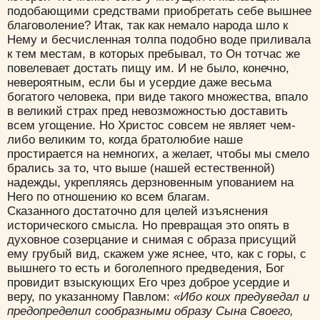
подобающими средствами приобретать себе вышнее
благоволение? Итак, так как немало народа шло к
Нему и бесчисленная толпа подобно воде приливала
к тем местам, в которых пребывал, то Он тотчас же
повелевает достать пищу им. И не было, конечно,
невероятным, если бы и усердие даже весьма
богатого человека, при виде такого множества, впало
в великий страх пред невозможностью доставить
всем угощение. Но Христос совсем не являет чем-
либо великим то, когда братолюбие наше
простирается на немногих, а желает, чтобы мы смело
брались за то, что выше (нашей естественной)
надежды, укрепляясь дерзновенным упованием на
Него по отношению ко всем благам.
Сказанного достаточно для целей изъяснения
исторического смысла. Но превращая это опять в
духовное созерцание и снимая с образа присущий
ему грубый вид, скажем уже яснее, что, как с горы, с
вышнего то есть и боголепного предведения, Бог
провидит взыскующих Его чрез доброе усердие и
веру, по указанному Павлом:
«Ибо коих предуведал и
предопределил сообразными образу Сына Своего,