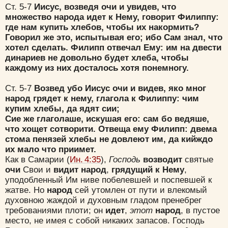
Ст. 5-7
Иисус, возведя очи и увидев, что
множество народа идет к Нему, говорит Филиппу:
где нам купить хлебов, чтобы их накормить?
Говорил же это, испытывая его; ибо Сам знал, что
хотел сделать. Филипп отвечал Ему: им на двести
динариев не довольно будет хлеба, чтобы
каждому из них досталось хотя понемногу.
Ст. 5-7
Возвед убо Иисус очи и видев, яко мног
народ грядет к нему, глагола к Филиппу: чим
купим хлебы, да ядят сии;
Сие же глаголаше, искушая его: сам бо ведяше,
что хощет сотворити. Отвеща ему Филипп: двема
стома пенязей хлебы не довлеют им, да кийждо
их мало что приимет.
Как в Самарии (
Ин. 4:35
),
Господь
возводит
святые
очи
Свои и
видит народ
,
грядущий
к Нему
,
уподобленный Им ниве побелевшей и поспевшей к
жатве. Но
народ
сей утомлен от пути и влекомый
духовною жаждой и духовным гладом пренебрег
требованиями плоти; он
идет
,
этот
народ
, в пустое
место, не имея с собой никаких запасов. Господь