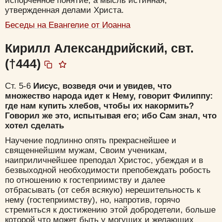
испорченное понятие, а мысль истинная,
утвержденная делами Христа.
Беседы на Евангелие от Иоанна
Кирилл Александрийский, свт.
(†444)
Ст. 5-6
Иисус, возведя очи и увидев, что
множество народа идет к Нему, говорит Филиппу:
где нам купить хлебов, чтобы их накормить?
Говорил же это, испытывая его; ибо Сам знал, что
хотел сделать
Научение подлинно опять прекраснейшее и
священнейшим мужам, Своим ученикам,
наиприличнейшее преподал Христос, убеждая и в
безвыходной необходимости препобеждать робость
по отношению к гостеприимству и далее
отбрасывать (от себя всякую) нерешительность к
нему (гостеприимству), но, напротив, горячо
стремиться к достижению этой добродетели, больше
которой что может быть у могущих и желающих