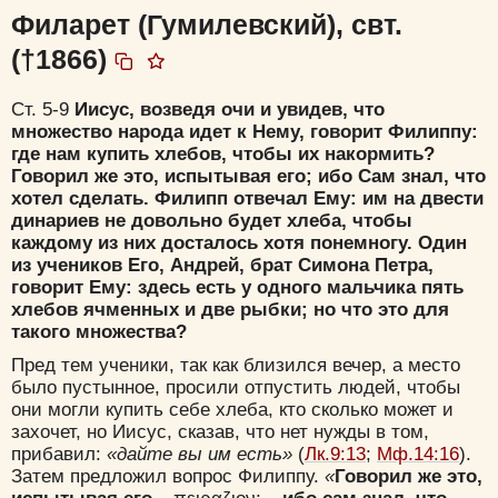
Филарет (Гумилевский), свт.
(†1866)
Ст. 5-9
Иисус, возведя очи и увидев, что
множество народа идет к Нему, говорит Филиппу:
где нам купить хлебов, чтобы их накормить?
Говорил же это, испытывая его; ибо Сам знал, что
хотел сделать. Филипп отвечал Ему: им на двести
динариев не довольно будет хлеба, чтобы
каждому из них досталось хотя понемногу. Один
из учеников Его, Андрей, брат Симона Петра,
говорит Ему: здесь есть у одного мальчика пять
хлебов ячменных и две рыбки; но что это для
такого множества?
Пред тем ученики, так как близился вечер, а место
было пустынное, просили отпустить людей, чтобы
Цвет:
они могли купить себе хлеба, кто сколько может и
захочет, но Иисус, сказав, что нет нужды в том,
прибавил:
«дайте вы им есть»
(
Лк.9:13
;
Мф.14:16
).
Затем предложил вопрос Филиппу.
«
Говорил же это,