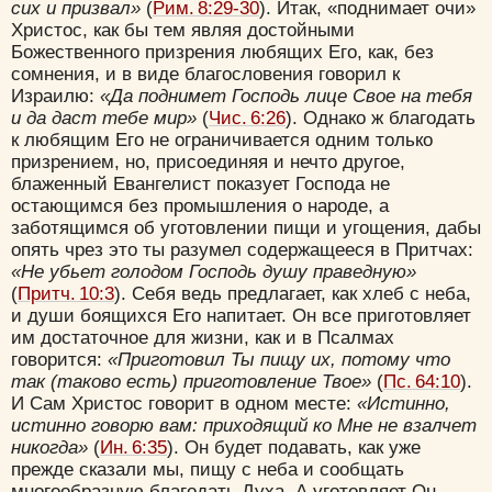
сих и призвал»
(
Рим. 8:29-30
). Итак, «поднимает очи»
Христос, как бы тем являя достойными
Божественного призрения любящих Его, как, без
сомнения, и в виде благословения говорил к
Израилю:
«Да поднимет Господь лице Свое на тебя
и да даст тебе мир»
(
Чис. 6:26
). Однако ж благодать
к любящим Его не ограничивается одним только
призрением, но, присоединяя и нечто другое,
блаженный Евангелист показует Господа не
остающимся без промышления о народе, а
заботящимся об уготовлении пищи и угощения, дабы
опять чрез это ты разумел содержащееся в Притчах:
«Не убьет голодом Господь душу праведную»
(
Притч. 10:3
). Себя ведь предлагает, как хлеб с неба,
и души боящихся Его напитает. Он все приготовляет
им достаточное для жизни, как и в Псалмах
говорится:
«Приготовил Ты пищу их, потому что
так (таково есть) приготовление Твое»
(
Пс. 64:10
).
И Сам Христос говорит в одном месте:
«Истинно,
истинно говорю вам: приходящий ко Мне не взалчет
никогда»
(
Ин. 6:35
). Он будет подавать, как уже
прежде сказали мы, пищу с неба и сообщать
многообразную благодать Духа. А уготовляет Он