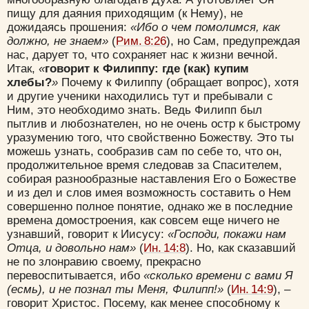
пищу для даяния приходящим (к Нему), не
дожидаясь прошения:
«Ибо о чем помолимся, как
должно, не знаем»
(
Рим. 8:26
), но Сам, предупреждая
нас, дарует то, что сохраняет нас к жизни вечной.
Итак,
«
говорит к Филиппу: где (как) купим
хлебы?
»
Почему к Филиппу (обращает вопрос), хотя
и другие ученики находились тут и пребывали с
Ним, это необходимо знать. Ведь Филипп был
пытлив и любознателен, но не очень остр к быстрому
уразумению того, что свойственно Божеству. Это ты
можешь узнать, сообразив сам по себе то, что он,
продолжительное время следовав за Спасителем,
собирая разнообразные наставления Его о Божестве
и из дел и слов имея возможность составить о Нем
совершенно полное понятие, однако же в последние
времена домостроения, как совсем еще ничего не
узнавший, говорит к Иисусу:
«Господи, покажи нам
Отца, и довольно нам»
(
Ин. 14:8
). Но, как сказавший
не по злонравию своему, прекрасно
перевоспитывается, ибо
«сколько времени с вами Я
(есмь), и не познал ты Меня, Филипп!»
(
Ин. 14:9
), –
говорит Христос. Посему, как менее способному к