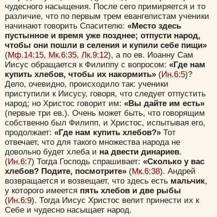
чудесного насыщения. После сего примиряется и то
различие, что по первым трем евангелистам ученики
начинают говорить Спасителю:
«Место здесь
пустынное и время уже позднее; отпусти народ,
чтобы они пошли в селения и купили себе пищи»
(
Мф.14:15
,
Мк.6:35
,
Лк.9:12
), а по ев. Иоанну Сам
Иисус обращается к Филиппу с вопросом:
«Где нам
купить хлебов, чтобы их накормить»
(
Ин.6:5
)?
Дело, очевидно, происходило так: ученики
приступили к Иисусу, говоря, что следует отпустить
народ; но Христос говорит им:
«Вы дайте им есть»
(первые три ев.). Очень может быть, что говорящим
собственно был Филипп, и Христос, испытывая его,
продолжает:
«Где нам купить хлебов?»
Тот
отвечает, что для такого множества народа не
довольно будет хлеба и
на двести динариев
.
(
Ин.6:7
) Тогда Господь спрашивает:
«Сколько у вас
хлебов? Подите, посмотрите»
(
Мк.6:38
). Андрей
возвращается и возвещает, что здесь есть
мальчик
,
у которого имеется
пять хлебов и две рыбы
(
Ин.6:9
). Тогда Иисус Христос велит принести их к
Себе и чудесно насыщает народ.