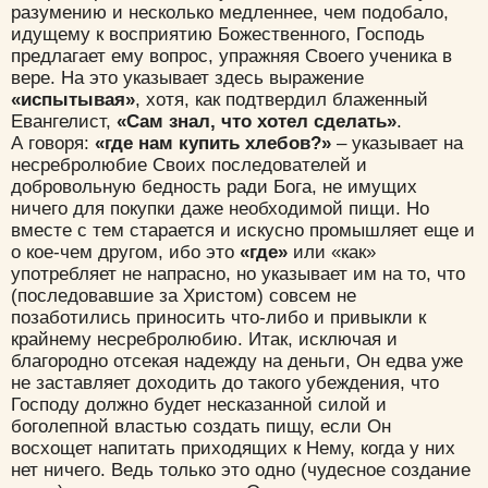
разумению и несколько медленнее, чем подобало,
идущему к восприятию Божественного, Господь
предлагает ему вопрос, упражняя Своего ученика в
вере. На это указывает здесь выражение
«испытывая»
, хотя, как подтвердил блаженный
Евангелист,
«Сам знал, что хотел сделать»
.
А говоря:
«где нам купить хлебов?»
– указывает на
несребролюбие Своих последователей и
добровольную бедность ради Бога, не имущих
ничего для покупки даже необходимой пищи. Но
вместе с тем старается и искусно промышляет еще и
о кое-чем другом, ибо это
«где»
или «как»
употребляет не напрасно, но указывает им на то, что
(последовавшие за Христом) совсем не
позаботились приносить что-либо и привыкли к
крайнему несребролюбию. Итак, исключая и
благородно отсекая надежду на деньги, Он едва уже
не заставляет доходить до такого убеждения, что
Господу должно будет несказанной силой и
боголепной властью создать пищу, если Он
восхощет напитать приходящих к Нему, когда у них
нет ничего. Ведь только это одно (чудесное создание