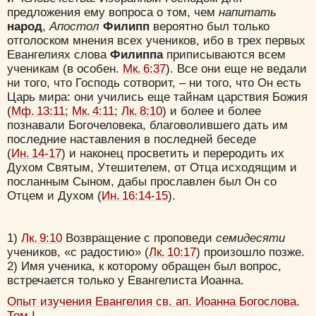
предложения ему вопроса о том, чем
напитать
народ
,
Апостол
Филипп
вероятно был только
отголоском мнения всех учеников, ибо в трех первых
Евангелиях слова
Филиппа
приписываются всем
ученикам (в особен.
Мк. 6:37
). Все они еще не ведали
ни того, что Господь сотворит, – ни того, что Он есть
Царь мира: они учились еще тайнам царствия Божия
(
Мф. 13:11
;
Мк. 4:11
;
Лк. 8:10
) и более и более
познавали Богочеловека, благоволившего дать им
последние наставления в последней беседе
(
Ин. 14-17
) и наконец просветить и переродить их
Духом Святым, Утешителем, от Отца исходящим и
посланным Сыном, дабы прославлен был Он со
Отцем и Духом (
Ин. 16:14-15
).
1)
Лк. 9:10
Возвращение с проповеди
семидесяти
учеников, «с радостию» (
Лк. 10:17
) произошло позже.
2) Имя ученика, к которому обращен был вопрос,
встречается только у Евангелиста Иоанна.
Опыт изучения Евангелия св. ап. Иоанна Богослова.
Том I