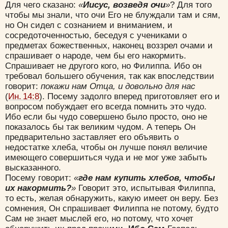
Для чего сказано:
«
Иисус, возведя очи
»
? Для того
чтобы мы знали, что очи Его не блуждали там и сям,
но Он сидел с сознанием и вниманием, и
сосредоточенностью, беседуя с учениками о
предметах божественных, наконец воззрел очами и
спрашивает о народе, чем бы его накормить.
Спрашивает не другого кого, но Филиппа. Ибо он
требовал большего обучения, так как впоследствии
говорит:
покажи нам Отца, и довольно для нас
(
Ин. 14:8
). Посему задолго вперед приготовляет его и
вопросом побуждает его всегда помнить это чудо.
Ибо если бы чудо совершено было просто, оно не
показалось бы так великим чудом. А теперь Он
предварительно заставляет его объявить о
недостатке хлеба, чтобы он лучше понял величие
имеющего совершиться чуда и не мог уже забыть
высказанного.
Посему говорит:
«
где нам купить хлебов, чтобы
их накормить?
»
Говорит это, испытывая Филиппа,
то есть, желая обнаружить, какую имеет он веру. Без
сомнения, Он спрашивает Филиппа не потому, будто
Сам не знает мыслей его, но потому, что хочет