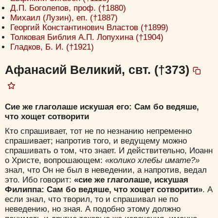
Д.П. Боголепов, проф. (†1880)
Михаил (Лузин), еп. (†1887)
Георгий Константинович Властов (†1899)
Толковая Библия А.П. Лопухина (†1904)
Гладков, Б. И. (†1921)
Афанасий Великий, свт. (†373)
Сие же глаголаше искушая его: Сам бо ведяше,
что хощет сотворити
Кто спрашивает, тот не по незнанию непременно
спрашивает; напротив того, и ведущему можно
спрашивать о том, что знает. И действительно, Иоанн
о Христе, вопрошающем:
«колико хлебы имате?»
знал, что Он не был в неведении, а напротив, ведал
это. Ибо говорит:
«сие же глаголаше, искушая
Филиппа: Сам бо ведяше, что хощет сотворити»
. А
если знал, что творил, то и спрашивал не по
неведению, но зная. А подобно этому должно