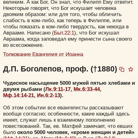
великим. А как Бог, Он знал, что Филипп Ему ответит.
Некоторые говорят, что Бог искушает человека
двояким образом: или для того, чтобы обличить
слабость в ком-либо, как теперь в Филиппе, или
чтобы показать в ком-либо твердость, как некогда в
Аврааме. Написано (
Быт.22:1
), что Бог искушал
Авраама, когда заповедал ему принести сына своего
во всесожжение.
Толкование Евангелия от Иоанна
Д.П. Боголепов, проф. (†1880)
Чудесное насыщение 5000 мужей пятью хлебами и
двумя рыбами (
Лк.9:11-17
,
Мк.6:33-44
,
Мф.14:14-21
,
Ин.6:2-13
).
Об этом событии все евангелисты рассказывают
вообще согласно; особенности, какие каждый здесь
имеет, служат лишь к взаимному пополнению
повествований. Так, ев. Матфей замечает, что евших
было
около 5000 человек, «кроме женщин и детей»