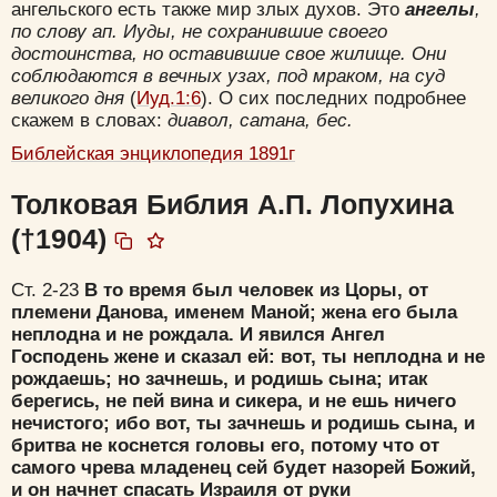
ангельского есть также мир злых духов. Это
ангелы
,
по слову ап. Иуды, не сохранившие своего
достоинства, но оставившие свое жилище. Они
соблюдаются в вечных узах, под мраком, на суд
великого дня
(
Иуд.1:6
). О сих последних подробнее
скажем в словах:
диавол, сатана, бес.
Библейская энциклопедия 1891г
Толковая Библия А.П. Лопухина
(†1904)
Ст. 2-23
В то время был человек из Цоры, от
племени Данова, именем Маной; жена его была
неплодна и не рождала. И явился Ангел
Господень жене и сказал ей: вот, ты неплодна и не
рождаешь; но зачнешь, и родишь сына; итак
берегись, не пей вина и сикера, и не ешь ничего
нечистого; ибо вот, ты зачнешь и родишь сына, и
бритва не коснется головы его, потому что от
самого чрева младенец сей будет назорей Божий,
и он начнет спасать Израиля от руки