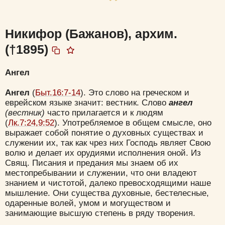
Никифор (Бажанов), архим.
(†1895)
Ангел
Ангел
(
Быт.16:7-14
). Это слово на греческом и
еврейском языке значит: вестник. Слово
ангел
(вестник)
часто прилагается и к людям
(
Лк.7:24,9:52
). Употребляемое в общем смысле, оно
выражает собой понятие о духовных существах и
служении их, так как чрез них Господь являет Свою
волю и делает их орудиями исполнения оной. Из
Свящ. Писания и предания мы знаем об их
местопребывании и служении, что они владеют
знанием и чистотой, далеко превосходящими наше
мышление. Они существа духовные, бестелесные,
одаренные волей, умом и могуществом и
занимающие высшую степень в ряду творения.