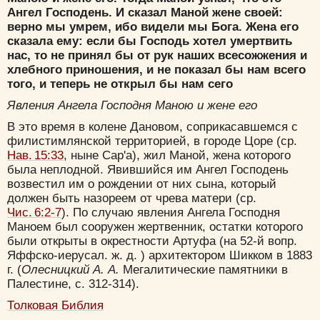
Ангел Господень. И сказал Маной жене своей:
верно мы умрем, ибо видели мы Бога. Жена его
сказала ему: если бы Господь хотел умертвить
нас, то не принял бы от рук наших всесожжения и
хлебного приношения, и не показал бы нам всего
того, и теперь не открыл бы нам сего
Явления Ангела Господня Маною и жене его
В это время в колене Дановом, соприкасавшемся с
филистимлянской территорией, в городе Цоре (ср.
Нав. 15:33
, ныне Сар'а), жил Маной, жена которого
была неплодной. Явившийся им Ангел Господень
возвестил им о рождении от них сына, который
должен быть назореем от чрева матери (ср.
Чис. 6:2-7
). По случаю явления Ангела Господня
Маноем был сооружен жертвенник, остатки которого
были открыты в окрестности Артуфа (на 52-й вопр.
Яффско-иерусал. ж. д. ) архитектором Шикком в 1883
г. (
Олесницкий А. А.
Мегалитические памятники в
Палестине, с. 312-314).
Толковая Библия