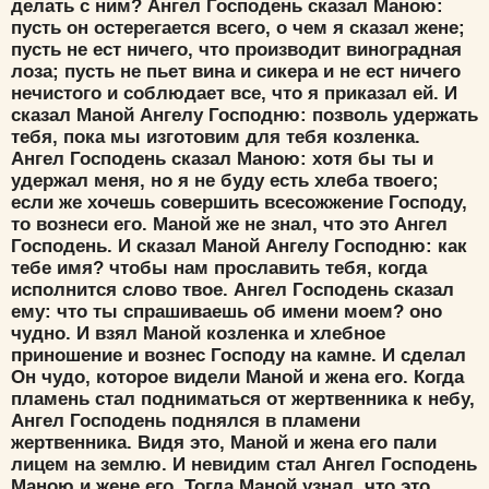
делать с ним? Ангел Господень сказал Маною:
пусть он остерегается всего, о чем я сказал жене;
пусть не ест ничего, что производит виноградная
лоза; пусть не пьет вина и сикера и не ест ничего
нечистого и соблюдает все, что я приказал ей. И
сказал Маной Ангелу Господню: позволь удержать
тебя, пока мы изготовим для тебя козленка.
Ангел Господень сказал Маною: хотя бы ты и
удержал меня, но я не буду есть хлеба твоего;
если же хочешь совершить всесожжение Господу,
то вознеси его. Маной же не знал, что это Ангел
Господень. И сказал Маной Ангелу Господню: как
тебе имя? чтобы нам прославить тебя, когда
исполнится слово твое. Ангел Господень сказал
ему: что ты спрашиваешь об имени моем? оно
чудно. И взял Маной козленка и хлебное
приношение и вознес Господу на камне. И сделал
Он чудо, которое видели Маной и жена его. Когда
пламень стал подниматься от жертвенника к небу,
Ангел Господень поднялся в пламени
жертвенника. Видя это, Маной и жена его пали
лицем на землю. И невидим стал Ангел Господень
Маною и жене его. Тогда Маной узнал, что это