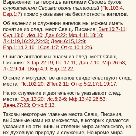
Выражение: ты творишь
ангелами
Своими духов,
служителями Своими огонь пылающий
(
Пс.103:4
,
Евр.1:7
) прямо указывает на бесплотность
ангелов
.
Об явлении и служении ангелов мы можем иметь
понятие из след. мест Свящ. Писания:
Быт.16:7-11
;
Суд.13:6
;
Иез.10
;
Дан.6:22
;
Мф.4:11,18:10
;
Лк.1:19,16:22,22:43
;
Деян.6:15,12:9
;
Евр.1:14,2:16
;
1Сол.1:7
;
Откр.10:1,2:6
.
О числе ангелов мы знаем из след. мест Свящ.
Писания:
3Цар.22:19
;
Пс.17:11
;
Дан.7:10
;
Мф.26:53
;
Лк.2:9-14
;
1Кор.4:9
;
Евр.12:22
.
О силе и могуществе ангелов свидетельствуют след.
места:
Пс.102:20
;
2Пет.2:11
;
Откр.5:2,17:1,19:17
.
На их служение и деятельность указывают след.
места:
Суд.13:20
;
Ис.6:2-6
;
Мф.13:42,26:53
;
Деян.27:23
;
Откр.8:13
.
Таковы некоторые главные места Свящ. Писания,
выбранные нами из множества, в которых делаются
указания на эти чины и степени мира ангельского, на
их духовную природу и служение. Но кроме мира