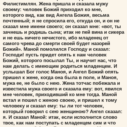
Филистимлян. Жена пришла и сказала мужу
своему: человек Божий приходил ко мне,
которого вид, как вид Ангела Божия, весьма
почтенный; я не спросила его, откуда он, и он не
сказал мне имени своего; он сказал мне: «вот, ты
зачнешь и родишь сына; итак не пей вина и сикера
и не ешь ничего нечистого, ибо младенец от
Цвет:
самого чрева до смерти своей будет назорей
Божий». Маной помолился Господу и сказал:
Господи! пусть придет опять к нам человек
Божий, которого посылал Ты, и научит нас, что
нам делать с имеющим родиться младенцем. И
услышал Бог голос Маноя, и Ангел Божий опять
Да
Хорошо
Нет
пришел к жене, когда она была в поле, и Маноя,
мужа ее, не было с нею. Жена тотчас побежала и
Вход
Регистрация
известила мужа своего и сказала ему: вот, явился
мне человек, приходивший ко мне тогда. Маной
встал и пошел с женою своею, и пришел к тому
человеку и сказал ему: ты ли тот человек,
который говорил с сею женщиною? Ангел сказал:
Удалить
Сохранить
я. И сказал Маной: итак, если исполнится слово
твое, как нам поступать с младенцем сим и что