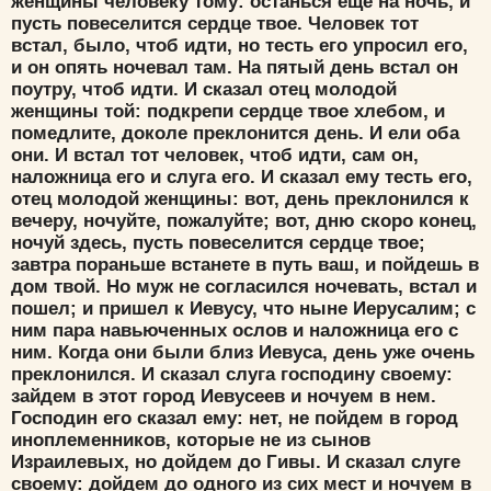
женщины человеку тому: останься еще на ночь, и
пусть повеселится сердце твое. Человек тот
встал, было, чтоб идти, но тесть его упросил его,
и он опять ночевал там. На пятый день встал он
поутру, чтоб идти. И сказал отец молодой
женщины той: подкрепи сердце твое хлебом, и
помедлите, доколе преклонится день. И ели оба
они. И встал тот человек, чтоб идти, сам он,
наложница его и слуга его. И сказал ему тесть его,
отец молодой женщины: вот, день преклонился к
вечеру, ночуйте, пожалуйте; вот, дню скоро конец,
ночуй здесь, пусть повеселится сердце твое;
завтра пораньше встанете в путь ваш, и пойдешь в
дом твой. Но муж не согласился ночевать, встал и
пошел; и пришел к Иевусу, что ныне Иерусалим; с
ним пара навьюченных ослов и наложница его с
Цвет:
ним. Когда они были близ Иевуса, день уже очень
преклонился. И сказал слуга господину своему:
зайдем в этот город Иевусеев и ночуем в нем.
Господин его сказал ему: нет, не пойдем в город
иноплеменников, которые не из сынов
Израилевых, но дойдем до Гивы. И сказал слуге
Да
Хорошо
Нет
своему: дойдем до одного из сих мест и ночуем в