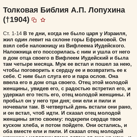
Толковая Библия А.П. Лопухина
(†1904)
Ст. 1-14
В те дни, когда не было царя у Израиля,
жил один левит на склоне горы Ефремовой. Он
взял себе наложницу из Вифлеема Иудейского.
Наложница его поссорилась с ним и ушла от него
в дом отца своего в Вифлеем Иудейский и была
там четыре месяца. Муж ее встал и пошел за нею,
чтобы поговорить к сердцу ее и возвратить ее к
себе. С ним был слуга его и пара ослов. Она
ввела его в дом отца своего. Отец этой молодой
женщины, увидев его, с радостью встретил его, и
удержал его тесть его, отец молодой женщины. И
пробыл он у него три дня; они ели и пили и
ночевали там. В четвертый день встали они рано,
и он встал, чтоб идти. И сказал отец молодой
женщины зятю своему: подкрепи сердце твое
куском хлеба, и потом пойдете. Они остались, и
оба вместе ели и пили. И сказал отец молодой