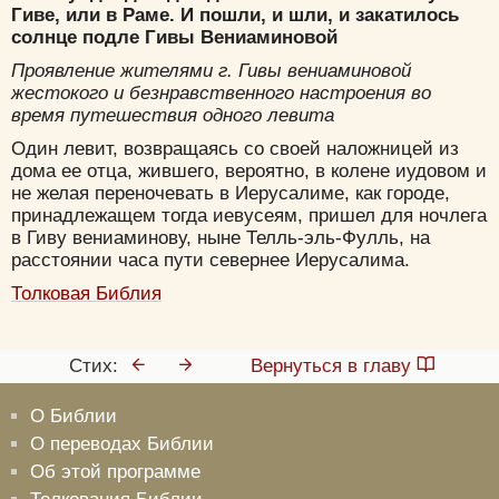
Вход
Регистрация
Гиве, или в Раме. И пошли, и шли, и закатилось
солнце подле Гивы Вениаминовой
Проявление жителями г. Гивы вениаминовой
жестокого и безнравственного настроения во
время путешествия одного левита
Удалить
Сохранить
Один левит, возвращаясь со своей наложницей из
дома ее отца, жившего, вероятно, в колене иудовом и
не желая переночевать в Иерусалиме, как городе,
принадлежащем тогда иевусеям, пришел для ночлега
в Гиву вениаминову, ныне Телль-эль-Фулль, на
расстоянии часа пути севернее Иерусалима.
Толковая Библия
Стих:
Вернуться в главу
О Библии
О переводах Библии
Об этой программе