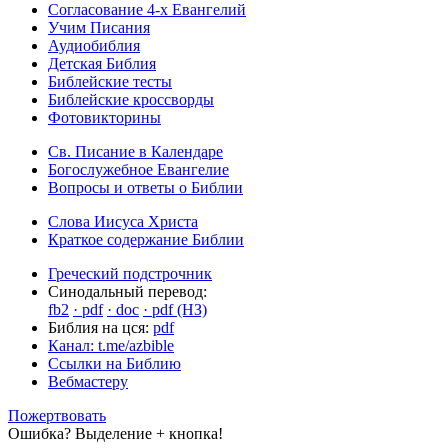
Согласование 4-х Евангелий
Учим Писания
Аудиобиблия
Детская Библия
Библейские тесты
Библейские кроссворды
Фотовикторины
Св. Писание в Календаре
Богослужебное Евангелие
Вопросы и ответы о Библии
Слова Иисуса Христа
Краткое содержание Библии
Греческий подстрочник
Синодальный перевод:
fb2
· pdf
· doc
· pdf (НЗ)
Библия на цся:
pdf
Канал: t.me/azbible
Ссылки на Библию
Вебмастеру
Пожертвовать
Ошибка? Выделение + кнопка!