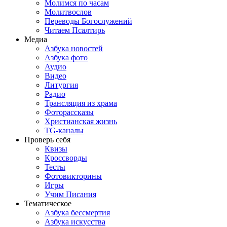
Молимся по часам
Молитвослов
Переводы Богослужений
Читаем Псалтирь
Медиа
Азбука новостей
Азбука фото
Аудио
Видео
Литургия
Радио
Трансляция из храма
Фоторассказы
Христианская жизнь
TG-каналы
Проверь себя
Квизы
Кроссворды
Тесты
Фотовикторины
Игры
Учим Писания
Тематическое
Азбука бессмертия
Азбука искусства