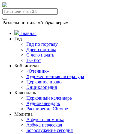
Разделы портала «Азбука веры»
Главная
Гид
Гид по порталу
Древо портала
С чего начать
TG бот
Библиотеки
«Отечник»
Художественная литература
Церковное право
Энциклопедия
Календарь
Церковный календарь
Аудиокалендарь
Расширение Chrome
Молитва
Азбука паломника
Азбука певческая
Богослужение сегодня