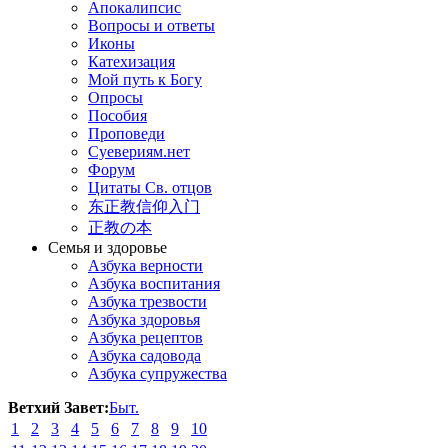
Апокалипсис
Вопросы и ответы
Иконы
Катехизация
Мой путь к Богу
Опросы
Пособия
Проповеди
Суевериям.нет
Форум
Цитаты Св. отцов
东正教信仰入门
正教の本
Семья и здоровье
Азбука верности
Азбука воспитания
Азбука трезвости
Азбука здоровья
Азбука рецептов
Азбука садовода
Азбука супружества
Ветхий Завет:
Быт.
1
2
3
4
5
6
7
8
9
10