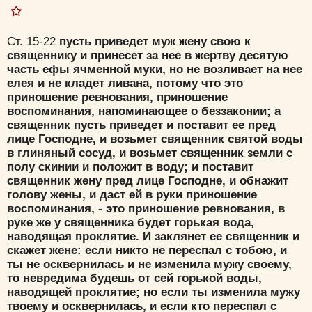
Ст. 15-22
пусть приведет муж жену свою к
священнику и принесет за нее в жертву десятую
часть ефы ячменной муки, но не возливает на нее
елея и не кладет ливана, потому что это
приношение ревнования, приношение
воспоминания, напоминающее о беззаконии; а
священник пусть приведет и поставит ее пред
лице Господне, и возьмет священник святой воды
в глиняный сосуд, и возьмет священник земли с
полу скинии и положит в воду; и поставит
священник жену пред лице Господне, и обнажит
голову жены, и даст ей в руки приношение
воспоминания, - это приношение ревнования, в
руке же у священника будет горькая вода,
наводящая проклятие. И заклянет ее священник и
скажет жене: если никто не переспал с тобою, и
ты не осквернилась и не изменила мужу своему,
то невредима будешь от сей горькой воды,
наводящей проклятие; но если ты изменила мужу
твоему и осквернилась, и если кто переспал с