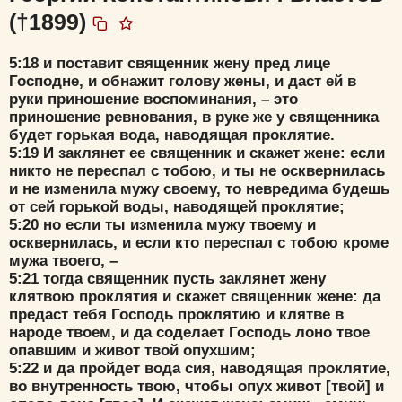
(†1899)
5:18 и поставит священник жену пред лице
Удалить
Сохранить
Господне, и обнажит голову жены, и даст ей в
руки приношение воспоминания, – это
приношение ревнования, в руке же у священника
будет горькая вода, наводящая проклятие.
5:19 И заклянет ее священник и скажет жене: если
никто не переспал с тобою, и ты не осквернилась
и не изменила мужу своему, то невредима будешь
от сей горькой воды, наводящей проклятие;
5:20 но если ты изменила мужу твоему и
осквернилась, и если кто переспал с тобою кроме
мужа твоего, –
5:21 тогда священник пусть заклянет жену
клятвою проклятия и скажет священник жене: да
предаст тебя Господь проклятию и клятве в
народе твоем, и да соделает Господь лоно твое
опавшим и живот твой опухшим;
5:22 и да пройдет вода сия, наводящая проклятие,
во внутренность твою, чтобы опух живот [твой] и