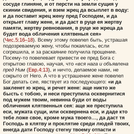
сосуде глиняне, и от персти на земли сущия у
скинии свидения, и взем жрец да всыплет в воду:
и да поставит жрец жену пред Господем, и да
открыет главу жене, и да даст в руце ея жертву
памяти, жертву ревнования, в руце же жреца да
будет вода обличения клятвеныя сея»
(
Чис.5:16–18
). Всему этому повелел быть, устрашая
подозреваемую жену, чтобы покаялась, если
согрешила, и за раскаяние получила прощение.
Посему-то повелевает привести ее пред Бога с
открытою главою, научая, что
«вся нага и объявлена
пред Ним
(
Евр.4:13
), и ничто, делаемое нами, не
сокрыто от Него. А что в устрашение жене повелел
Бог делать сие, явствует из последующего:
«и да
закленет ю жрец, и речет жене: аще никто же
бысть с тобою, и неси преступила осквернитися
под мужем твоим, невинна буди от воды
обличения клятвенныя сея: аще же преступила
еси, мужата сущи, или осквернена еси, и даде кто
тебе ложе свое, кроме мужа твоего…, да даст тя
Господь в клятву и проклятие среди людей твоих,
внегда дати Господу стегну твоему отпасти и