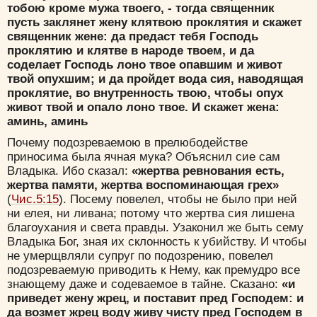
тобою кроме мужа твоего, - тогда священник
пусть заклянет жену клятвою проклятия и скажет
священник жене: да предаст тебя Господь
проклятию и клятве в народе твоем, и да
соделает Господь лоно твое опавшим и живот
твой опухшим; и да пройдет вода сия, наводящая
проклятие, во внутренность твою, чтобы опух
живот твой и опало лоно твое. И скажет жена:
аминь, аминь
Почему подозреваемою в прелюбодействе
приносима была ячная мука? Объяснил сие сам
Владыка. Ибо сказал:
«жертва ревнования есть,
жертва памяти, жертва воспоминающая грех»
(
Чис.5:15
). Посему повелел, чтобы не было при ней
ни елея, ни ливана; потому что жертва сия лишена
благоухания и света правды. Узаконил же быть сему
Владыка Бог, зная их склонность к убийству. И чтобы
не умерщвляли супруг по подозрению, повелел
подозреваемую приводить к Нему, как премудро все
знающему даже и содеваемое в тайне. Сказано:
«и
приведет жену жрец, и поставит пред Господем: и
да возмет жрец воду живу чисту пред Господем в