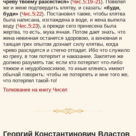
чреву твоему разсестися»
(
Чис.5:19–21
). Повелел
же и жене подтвердить клятву, и сказать:
«буди,
буди»
(
Чис.5:22
). Постановил также, чтобы клятва
была написана, изглаждена в воде, и жена выпила
воду (
Чис.5:23
), а прежде сего принесена была
жертва, то есть, мука ячная. Потом дает знать, что
жена невинная останется здоровою, а виновная и
таящая грех опытом дознает силу клятвы, когда
чрево разсядется и стегно отпадет. Ибо что служило
ко греху, в том потерпит и наказание. Заклятие же
должно разуметь так: если кто потерпит что-либо
тяжкое и неудобоносимое, то иные клянясь имеют
обычай говорить: чтобы не потерпеть и мне того же,
что потерпел такой-то!
Цвет:
Толкование на книгу Чисел
Да
Хорошо
Нет
Вход
Регистрация
Георгий Константинович Властов