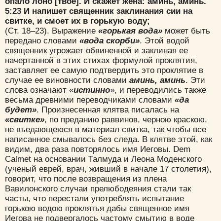
опало лоно [твое]. И скажет жена: аминь, аминь.
5:23 И напишет священник заклинания сии на
свитке, и смоет их в горькую воду;
(Ст. 18–23). Выражение
«горькая вода»
может быть
передано словами
«вода скорби»
. Этой водой
священник угрожает обвиненной и заклиная ее
начертанной в этих стихах формулой проклятия,
заставляет ее самую подтвердить это проклятие в
случае ее виновности словами
аминь, аминь
. Эти
слова означают «
истинно
», и переводились также
весьма древними переводчиками словами
«да
будет»
. Произнесенная клятва писалась на
«свитке»
, по преданию раввинов, черною краскою,
не въедающеюся в материал свитка, так чтобы все
написанное смывалось без следа. В клятве этой, как
видим, два раза повторялось имя Иеговы. Dem
Calmet на основании Талмуда и Леона Моденского
(ученый еврей, врач, живший в начале 17 столетия),
говорит, что после возвращения из плена
Вавилонского случаи прелюбодеяния стали так
часты, что перестали употреблять испытание
горькою водою проклятья дабы священное имя
Иегова не подвергалось частому смытию в воде