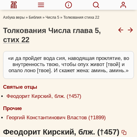
Азбука веры
»
Библия
»
Числа 5
»
Толкования стиха 22
Толкования Числа глава 5,
стих 22
и да пройдет вода сия, наводящая проклятие, во
внутренность твою, чтобы опух живот [твой] и
опало лоно [твое]. И скажет жена: аминь, аминь.
Святые отцы
Феодорит Кирский, блж. (†457)
Прочие
Георгий Константинович Властов (†1899)
Феодорит Кирский, блж. (†457)