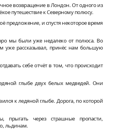
ив турок
чное возвращение в Лондон. От одного из
к и возвращение на родину
алёкое путешествие к Северному полюсу.
твия
оё предложение, и спустя некоторое время
оро мы были уже недалеко от полюса. Во
вам уже рассказывал, принёс нам большую
 отдавать себе отчёт в том, что происходит
едяной глыбе двух белых медведей. Они
авился к ледяной глыбе. Дорога, по которой
ы, прыгать через страшные пропасти,
ло, льдинам.