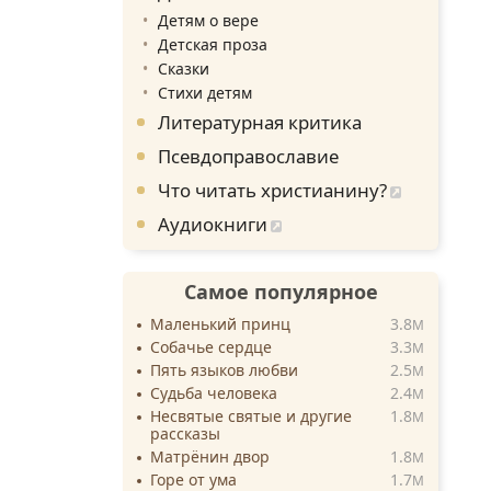
Детям о вере
Детская проза
Сказки
Стихи детям
Литературная критика
Псевдоправославие
Что читать христианину?
Аудиокниги
Самое популярное
Маленький принц
3.8
M
Собачье сердце
3.3
M
Пять языков любви
2.5
M
Судьба человека
2.4
M
Несвятые святые и другие
1.8
M
рассказы
Матрёнин двор
1.8
M
Горе от ума
1.7
M