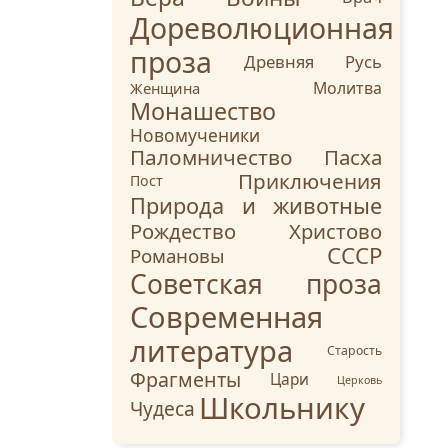
Дореволюционная
проза
Древняя Русь
Молитва
Женщина
Монашество
Новомученики
Паломничество
Пасха
Приключения
Пост
Природа и животные
Рождество Христово
СССР
Романовы
Советская проза
Современная
литература
Старость
Фрагменты
Цари
Церковь
Школьнику
Чудеса