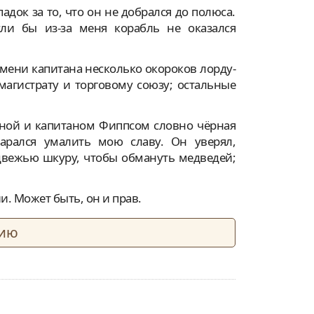
док за то, что он не добрался до полюса.
ли бы из-за меня корабль не оказался
имени капитана несколько окороков лорду-
магистрату и торговому союзу; остальные
мной и капитаном Фиппсом словно чёрная
арался умалить мою славу. Он уверял,
двежью шкуру, чтобы обмануть медведей;
. Может быть, он и прав.
нию