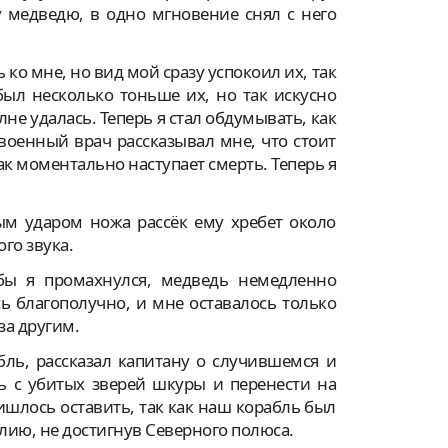
у медведю, в одно мгновение снял с него
ко мне, но вид мой сразу успокоил их, так
был несколько тоньше их, но так искусно
не удалась. Теперь я стал обдумывать, как
оенный врач рассказывал мне, что стоит
ак моментально наступает смерть. Теперь я
м ударом ножа рассёк ему хребет около
го звука.
 бы я промахнулся, медведь немедленно
сь благополучно, и мне оставалось только
за другим.
бль, рассказал капитану о случившемся и
ть с убитых зверей шкуры и перенести на
ишлось оставить, так как наш корабль был
лию, не достигнув Северного полюса.