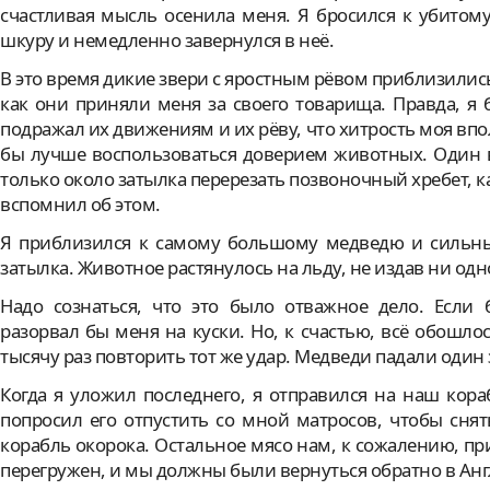
счастливая мысль осенила меня. Я бросился к убитом
шкуру и немедленно завернулся в неё.
В это время дикие звери с яростным рёвом приблизились 
как они приняли меня за своего товарища. Правда, я 
подражал их движениям и их рёву, что хитрость моя впол
бы лучше воспользоваться доверием животных. Один в
только около затылка перерезать позвоночный хребет, к
вспомнил об этом.
Я приблизился к самому большому медведю и сильны
затылка. Животное растянулось на льду, не издав ни одно
Надо сознаться, что это было отважное дело. Если
разорвал бы меня на куски. Но, к счастью, всё обошло
тысячу раз повторить тот же удар. Медведи падали один 
Когда я уложил последнего, я отправился на наш кора
попросил его отпустить со мной матросов, чтобы сня
корабль окорока. Остальное мясо нам, к сожалению, пр
перегружен, и мы должны были вернуться обратно в Анг