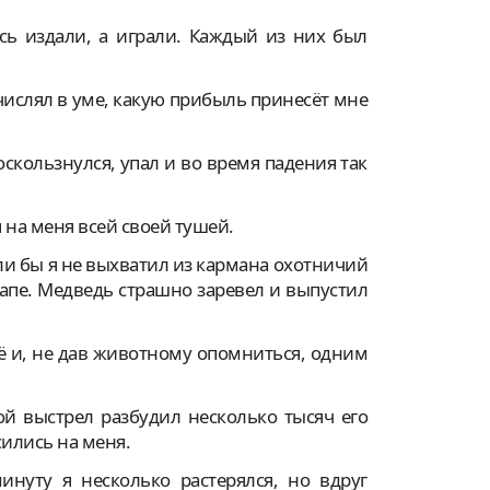
ось издали, а играли. Каждый из них был
числял в уме, какую прибыль принесёт мне
оскользнулся, упал и во время падения так
я на меня всей своей тушей.
ли бы я не выхватил из кармана охотничий
апе. Медведь страшно заревел и выпустил
ё и, не дав животному опомниться, одним
й выстрел разбудил несколько тысяч его
сились на меня.
инуту я несколько растерялся, но вдруг