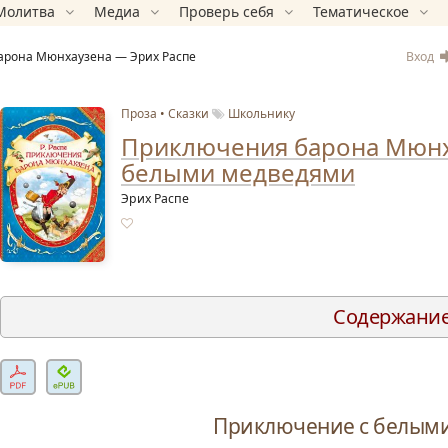
Молитва
Медиа
Проверь себя
Тематическое
Вход
арона Мюнхаузена — Эрих Распе
Проза
Сказки
Школьнику
Приключения барона Мюнх
белыми медведями
Эрих Распе
Содержани
Предисловие
Охотничьи приключения барона Мюнхаузена
Любимые собаки и лошади барона Мюнхаузена
Приключение с белым