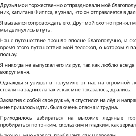
Приключения барона Мюнхаузена на войне прот
Друзья мои торжественно отпраздновали моё благополу
Приключения барона Мюнхаузена в плену у туро
них, капитана Фиппса, я узнал, что он отправляется в д
Приключения на море во время первого путешес
Я вызвался сопровождать его. Друг мой охотно принял м
Пребывание барона на острове Цейлон
мы двинулись в путь.
Приключения на море по дороге в Америку
Наше путешествие прошло вполне благополучно, и ск
Приключение с бароном в Средиземном море
время этого путешествия мой телескоп, о котором я 
пользу.
Приключение с воздушным шаром
Вторая поездка барона в Константинополь
Я никогда не выпускал его из рук, так как люблю всегда
вокруг меня.
Пари с султаном и бегство из Константинополя
Приключение с пушкой
Однажды я увидел в полумиле от нас на огромной л
стояли на задних лапах и, как мне показалось, дрались.
Осада Гибралтара
Приключение с белыми медведями
Захватив с собой своё ружьё, я спустился на лёд и напр
мне пришлось идти, была очень опасна и трудна.
Приключение с собакой
Второе путешествие на Луну
Приходилось взбираться на высокие ледяные гор
пробираться по тонким, скользким и гладким, как зерка
Путешествие под землю
Наконец, мне удалось приблизиться к медведям.