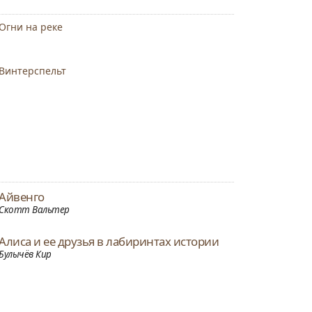
Огни на реке
Винтерспельт
Айвенго
Скотт Вальтер
Алиса и ее друзья в лабиринтах истории
Булычёв Кир