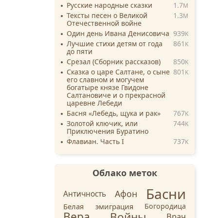
Русские народные сказки
1.7
M
Тексты песен о Великой
1.3
M
Отечественной войне
Один день Ивана Денисовича
939
K
Лучшие стихи детям от года
861
K
до пяти
Срезал (Сборник рассказов)
850
K
Сказка о царе Салтане, о сыне
801
K
его славном и могучем
богатыре князе Гвидоне
Салтановиче и о прекрасной
царевне Лебеди
Басня «Лебедь, щука и рак»
767
K
Золотой ключик, или
744
K
Приключения Буратино
Флавиан. Часть I
737
K
Облако меток
Басни
Афон
Античность
Белая эмиграция
Богородица
Вера
Войны
Врач