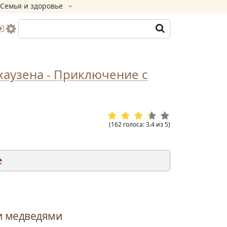
Семья и здоровье
аузена - Приключение с
(
162
голоса
:
3.4
из
5
)
е
и медведями