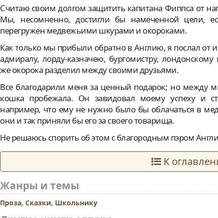
Считаю своим долгом защитить капитана Фиппса от напа
Мы, несомненно, достигли бы намеченной цели, ес
перегружен медвежьими шкурами и окороками.
Как только мы прибыли обратно в Англию, я послал от 
адмиралу, лорду-казначею, бургомистру, лондонскому 
же окорока разделил между своими друзьями.
Все благодарили меня за ценный подарок; но между 
кошка пробежала. Он завидовал моему успеху и ст
например, что ему не нужно было бы облачаться в ме
они и так приняли бы его за своего товарища.
Не решаюсь спорить об этом с благородным пэром Англии
К оглавле
Жанры и темы
Проза
,
Сказки
,
Школьнику