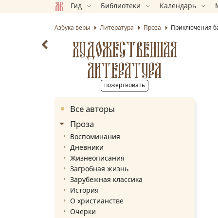
Гид
Библиотеки
Календарь
Азбука веры
Литература
Проза
Приключения б
ХУДОЖЕСТВЕННАЯ
ЛИТЕРАТУРА
пожертвовать
Все авторы
Проза
Воспоминания
Дневники
Жизнеописания
Загробная жизнь
Зарубежная классика
История
О христианстве
Очерки