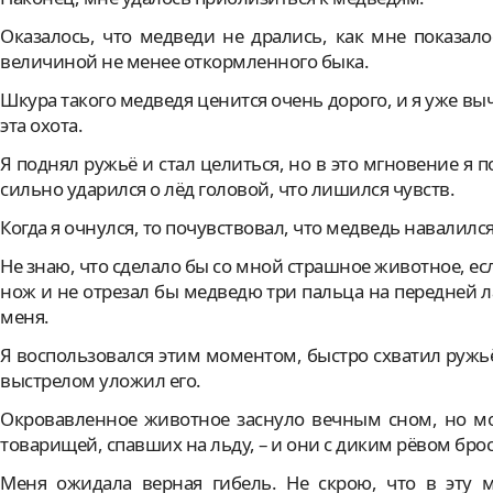
Оказалось, что медведи не дрались, как мне показал
величиной не менее откормленного быка.
Шкура такого медведя ценится очень дорого, и я уже вы
эта охота.
Я поднял ружьё и стал целиться, но в это мгновение я п
сильно ударился о лёд головой, что лишился чувств.
Когда я очнулся, то почувствовал, что медведь навалилс
Не знаю, что сделало бы со мной страшное животное, ес
нож и не отрезал бы медведю три пальца на передней л
меня.
Я воспользовался этим моментом, быстро схватил ружь
выстрелом уложил его.
Окровавленное животное заснуло вечным сном, но мо
товарищей, спавших на льду, – и они с диким рёвом бро
Меня ожидала верная гибель. Не скрою, что в эту м