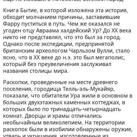
Книга Бытие, в которой изложена эта история,
обходит молчанием причины, заставившие
Фарру пуститься в путь. Чем же оказался не
угоден отцу Авраама халдейский Ур? До XX века
никто не представлял, что это был за город.
Однако после экспедиции, предпринятой
британским археологом Чарльзом Вулли, стало
ясно, что в XX веке до н.э. это был мегаполис,
который без преувеличения заслуживал
названия столицы мира.
Раскопки, проведенные на месте древнего
поселения, городища Телль-эль-Мукайяр,
показали, что обитатели Ура жили в основном в
больших двухэтажных каменных коттеджах, в
которых было по тринадцать-четырнадцать
комнат. Дворцы и храмы отличались
необычайным великолепием. На территории
раскопок были в изобилии обнаружены оружие,
утварь и украшения, изготовленные из