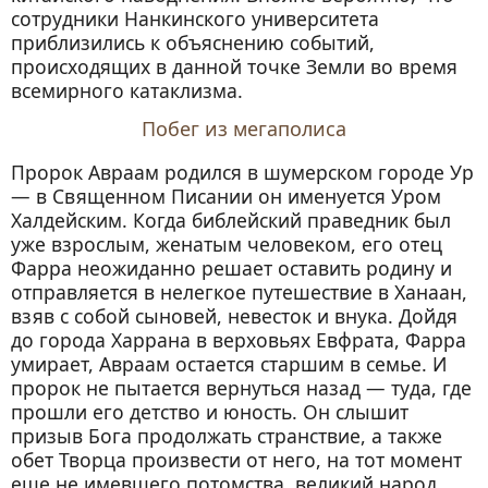
сотрудники Нанкинского университета
приблизились к объяснению событий,
происходящих в данной точке Земли во время
всемирного катаклизма.
Побег из мегаполиса
Пророк Авраам родился в шумерском городе Ур
— в Священном Писании он именуется Уром
Халдейским. Когда библейский праведник был
уже взрослым, женатым человеком, его отец
Фарра неожиданно решает оставить родину и
отправляется в нелегкое путешествие в Ханаан,
взяв с собой сыновей, невесток и внука. Дойдя
до города Харрана в верховьях Евфрата, Фарра
умирает, Авраам остается старшим в семье. И
пророк не пытается вернуться назад — туда, где
прошли его детство и юность. Он слышит
призыв Бога продолжать странствие, а также
обет Творца произвести от него, на тот момент
еще не имевшего потомства, великий народ.