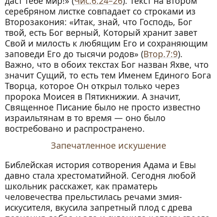
даст тебе мир!» (
Чис.6:24–26
). Текст на втором
серебряном листке совпадает со строками из
Второзакония: «Итак, знай, что Господь, Бог
твой, есть Бог верный, Который хранит завет
Свой и милость к любящим Его и сохраняющим
заповеди Его до тысячи родов» (
Втор.7:9
).
Важно, что в обоих текстах Бог назван Яхве, что
значит Сущий, то есть тем Именем Единого Бога
Творца, которое Он открыл только через
пророка Моисея в Пятикнижии. А значит,
Священное Писание было не просто известно
израильтянам в то время — оно было
востребовано и распространено.
Запечатленное искушение
Библейская история сотворения Адама и Евы
давно стала хрестоматийной. Сегодня любой
школьник расскажет, как праматерь
человечества прельстилась речами змия-
искусителя, вкусила запретный плод с древа