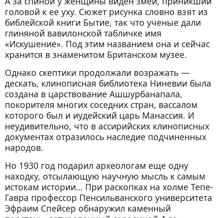
А за спиной у женщины виден змей, приникший
головой к ее уху. Сюжет рисунка словно взят из
библейской книги Бытие, так что ученые дали
глиняной вавилонской табличке имя
«Искушение». Под этим названием она и сейчас
хранится в знаменитом Британском музее.
Однако скептики продолжали возражать —
дескать, клинописная библиотека Ниневии была
создана в царствование Ашшурбанапала,
покорителя многих соседних стран, вассалом
которого был и иудейский царь Манассия. И
неудивительно, что в ассирийских клинописных
документах отразилось наследие подчиненных
народов.
Но 1930 год подарил археологам еще одну
находку, отсылающую научную мысль к самым
истокам истории… При раскопках на холме Тепе-
Гавра профессор Пенсильванского университета
Эфраим Спейсер обнаружил каменный