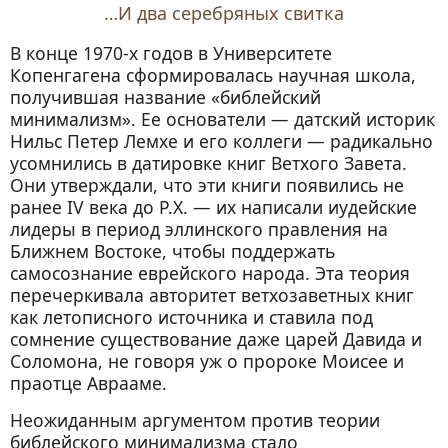
…И два серебряных свитка
В конце 1970-х годов в Университете
Копенгагена сформировалась научная школа,
получившая название «библейский
минимализм». Ее основатели — датский историк
Нильс Петер Лемхе и его коллеги — радикально
усомнились в датировке книг Ветхого Завета.
Они утверждали, что эти книги появились не
ранее IV века до P.X. — их написали иудейские
лидеры в период эллинского правления на
Ближнем Востоке, чтобы поддержать
самосознание еврейского народа. Эта теория
перечеркивала авторитет ветхозаветных книг
как летописного источника и ставила под
сомнение существование даже царей Давида и
Соломона, не говоря уж о пророке Моисее и
праотце Аврааме.
Неожиданным аргументом против теории
библейского минимализма стало