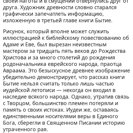
своей наготы и в смущении отвернулись друг от
друга. Художник древности словно старался
графически запечатлеть информацию,
изложенную в третьей главе книги Бытие.
Рисунок, который вполне может служить
иллюстрацией к библейскому повествованию об
Адаме и Еве, был вырезан неизвестным
мастером за тридцать пять веков до Рождества
Христова и за много столетий до рождения
родоначальника еврейского народа, праотца
Авраама. Это безыскусное древнее изображение
убедительно демонстрирует, что рассказ книги
Бытие нельзя считать только лишь частью
иудейской летописи — некогда он входил в
наследие всякого народа. Однако, утратив связь
с Творцом, большинство племен потеряли и
память о своих истоках. Иудеи же, оставаясь
единственными носителями веры в Единого
Бога, сберегли в Священном Писании историю
утраченного рая.