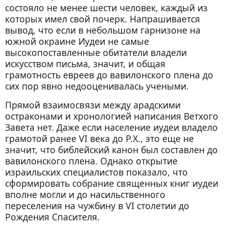
состояло не менее шести человек, каждый из
которых имел свой почерк. Напрашивается
вывод, что если в небольшом гарнизоне на
южной окраине Иудеи не самые
высокопоставленные обитатели владели
искусством письма, значит, и общая
грамотность евреев до вавилонского плена до
сих пор явно недооценивалась учеными.
Прямой взаимосвязи между арадскими
остраконами и хронологией написания Ветхого
Завета нет. Даже если население иудеи владело
грамотой ранее VI века до Р.Х., это еще не
значит, что библейский канон был составлен до
вавилонского плена. Однако открытие
израильских специалистов показало, что
сформировать собрание священных книг иудеи
вполне могли и до насильственного
переселения на чужбину в VI столетии до
Рождения Спасителя.