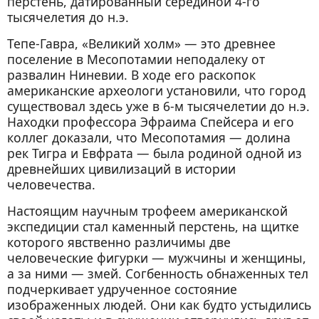
перстень, датированный серединой 4-го
тысячелетия до н.э.
Тепе-Гавра, «Великий холм» — это древнее
поселение в Месопотамии неподалеку от
развалин Ниневии. В ходе его раскопок
американские археологи установили, что город
существовал здесь уже в 6-м тысячелетии до н.э.
Находки профессора Эфраима Спейсера и его
коллег доказали, что Месопотамия — долина
рек Тигра и Евфрата — была родиной одной из
древнейших цивилизаций в истории
человечества.
Настоящим научным трофеем американской
экспедиции стал каменный перстень, на щитке
которого явственно различимы две
человеческие фигурки — мужчины и женщины,
а за ними — змей. Согбенность обнаженных тел
подчеркивает удрученное состояние
изображенных людей. Они как будто устыдились