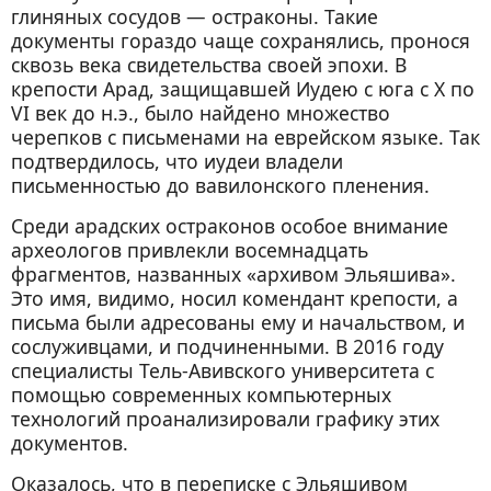
глиняных сосудов — остраконы. Такие
документы гораздо чаще сохранялись, пронося
сквозь века свидетельства своей эпохи. В
крепости Арад, защищавшей Иудею с юга с X по
VI век до н.э., было найдено множество
черепков с письменами на еврейском языке. Так
подтвердилось, что иудеи владели
письменностью до вавилонского пленения.
Среди арадских остраконов особое внимание
археологов привлекли восемнадцать
фрагментов, названных «архивом Эльяшива».
Это имя, видимо, носил комендант крепости, а
письма были адресованы ему и начальством, и
сослуживцами, и подчиненными. В 2016 году
специалисты Тель-Авивского университета с
помощью современных компьютерных
технологий проанализировали графику этих
документов.
Оказалось, что в переписке с Эльяшивом