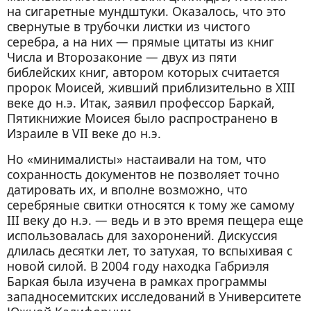
на сигаретные мундштуки. Оказалось, что это
свернутые в трубочки листки из чистого
серебра, а на них — прямые цитаты из книг
Числа и Второзаконие — двух из пяти
библейских книг, автором которых считается
пророк Моисей, живший приблизительно в XIII
веке до н.э. Итак, заявил профессор Баркай,
Пятикнижие Моисея было распространено в
Израиле в VII веке до н.э.
Но «минималисты» настаивали на том, что
сохранность документов не позволяет точно
датировать их, и вполне возможно, что
серебряные свитки относятся к тому же самому
III веку до н.э. — ведь и в это время пещера еще
использовалась для захоронений. Дискуссия
длилась десятки лет, то затухая, то вспыхивая с
новой силой. В 2004 году находка Габриэля
Баркая была изучена в рамках программы
западносемитских исследований в Университете