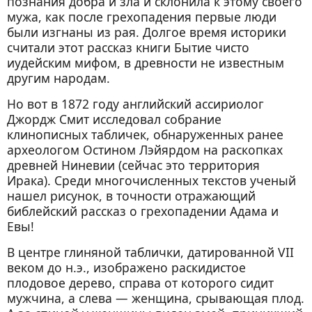
познания добра и зла и склонила к этому своего
мужа, как после грехопадения первые люди
были изгнаны из рая. Долгое время историки
считали этот рассказ книги Бытие чисто
иудейским мифом, в древности не известным
другим народам.
Но вот в 1872 году английский ассириолог
Джордж Смит исследовал собрание
клинописных табличек, обнаруженных ранее
археологом Остином Лэйярдом на раскопках
древней Ниневии (сейчас это территория
Ирака). Среди многочисленных текстов ученый
нашел рисунок, в точности отражающий
библейский рассказ о грехопадении Адама и
Евы!
В центре глиняной таблички, датированной VII
веком до н.э., изображено раскидистое
плодовое дерево, справа от которого сидит
мужчина, а слева — женщина, срывающая плод.