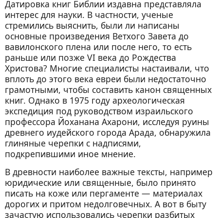
Датировка книг Библии издавна представляла
интерес для науки. В частности, ученые
стремились выяснить, были ли написаны
основные произведения Ветхого Завета до
вавилонского плена или после него, то есть
раньше или позже VI века до Рождества
Христова? Многие специалисты настаивали, что
вплоть до этого века евреи были недостаточно
грамотными, чтобы составить канон священных
книг. Однако в 1975 году археологическая
экспедиция под руководством израильского
профессора Йоханана Ахарони, исследуя руины
древнего иудейского города Арада, обнаружила
глиняные черепки с надписями,
подкрепившими иное мнение.
В древности наиболее важные тексты, например
юридические или священные, было принято
писать на коже или пергаменте — материалах
дорогих и притом недолговечных. А вот в быту
зачастую использовались черепки разбитых