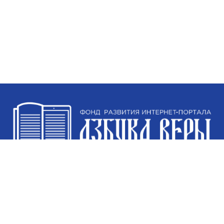
Тел:
+7-921-753-75-03
e‑mail:
fond@azbyka.ru
https://vk.com/azbyka.fond