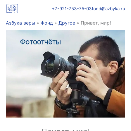
Перейти
+7-921-753-75-03
fond@azbyka.ru
к
содержимому
Азбука веры
»
Фонд
»
Другое
»
Привет, мир!