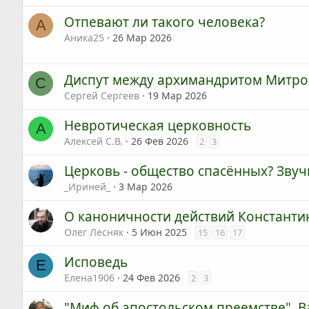
Отпевают ли такого человека?
А
Аника25
26 Мар 2026
Диспут между архимандритом Митро
С
Сергей Сергеев
19 Мар 2026
Невротическая церковность
А
Алексей С.В.
26 Фев 2026
2
3
Церковь - общество спасённых? Звуч
_Ириней_
3 Мар 2026
О каноничности действий Константи
Олег Лесняк
5 Июн 2025
15
16
17
Исповедь
Е
Елена1906
24 Фев 2026
2
3
"Миф об апостольском преемстве". В