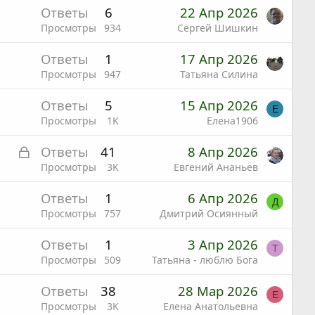
Ответы
6
22 Апр 2026
Просмотры
934
Сергей Шишкин
Ответы
1
17 Апр 2026
Просмотры
947
Татьяна Силина
Ответы
5
15 Апр 2026
Е
Просмотры
1K
Елена1906
З
Ответы
41
8 Апр 2026
а
Просмотры
3K
Евгений Ананьев
к
Ответы
1
6 Апр 2026
р
Д
Просмотры
757
Дмитрий Осиянный
ы
т
Ответы
1
3 Апр 2026
Т
а
Просмотры
509
Татьяна - люблю Бога
Ответы
38
28 Мар 2026
Е
Просмотры
3K
Елена Анатольевна