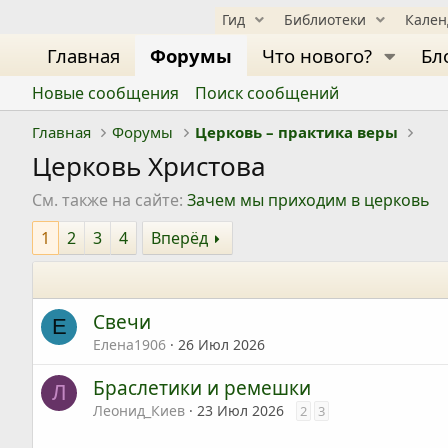
Гид
Библиотеки
Кале
Главная
Форумы
Что нового?
Бл
Новые сообщения
Поиск сообщений
Главная
Форумы
Церковь – практика веры
Церковь Христова
См. также на сайте:
Зачем мы приходим в церковь
1
2
3
4
Вперёд
Свечи
Е
Елена1906
26 Июл 2026
Браслетики и ремешки
Л
Леонид_Киев
23 Июл 2026
2
3