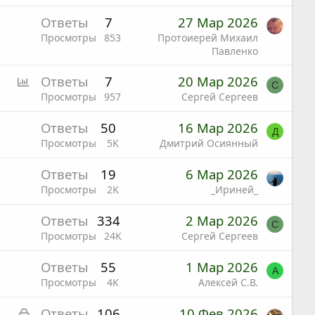
Ответы
7
27 Мар 2026
Просмотры
853
Протоиерей Михаил
Павленко
О
Ответы
7
20 Мар 2026
С
п
Просмотры
957
Сергей Сергеев
р
Ответы
50
16 Мар 2026
о
Д
Просмотры
5K
Дмитрий Осиянный
с
Ответы
19
6 Мар 2026
Просмотры
2K
_Ириней_
Ответы
334
2 Мар 2026
С
Просмотры
24K
Сергей Сергеев
Ответы
55
1 Мар 2026
А
Просмотры
4K
Алексей С.В.
З
Ответы
106
10 Фев 2026