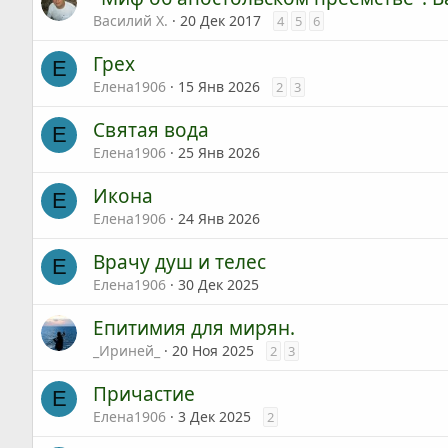
Василий Х.
20 Дек 2017
4
5
6
Грех
Е
Елена1906
15 Янв 2026
2
3
Святая вода
Е
Елена1906
25 Янв 2026
Икона
Е
Елена1906
24 Янв 2026
Врачу душ и телес
Е
Елена1906
30 Дек 2025
Епитимия для мирян.
_Ириней_
20 Ноя 2025
2
3
Причастие
Е
Елена1906
3 Дек 2025
2