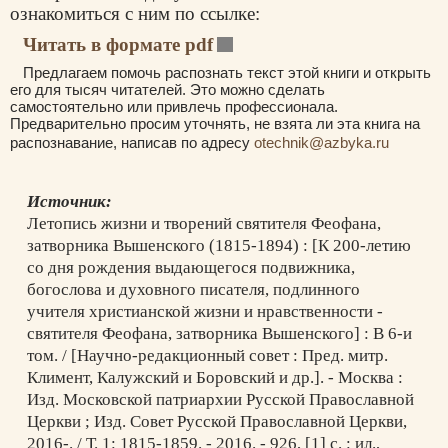
ознакомиться с ним по ссылке:
Читать в формате pdf
Предлагаем помочь распознать текст этой книги и открыть
его для тысяч читателей. Это можно сделать
самостоятельно или привлечь профессионала.
Предварительно просим уточнять, не взята ли эта книга на
распознавание, написав по адресу
otechnik@azbyka.ru
Источник:
Летопись жизни и творений святителя Феофана,
затворника Вышенского (1815-1894) : [К 200-летию
со дня рождения выдающегося подвижника,
богослова и духовного писателя, подлинного
учителя христианской жизни и нравственности -
святителя Феофана, затворника Вышенского] : В 6-и
том. / [Научно-редакционный совет : Пред. митр.
Климент, Калужский и Боровский и др.]. - Москва :
Изд. Московской патриархии Русской Православной
Церкви ; Изд. Совет Русской Православной Церкви,
2016-. / Т. 1: 1815-1859. - 2016. - 926, [1] c. : ил.,