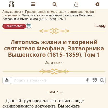
Азбука веры
Православная библиотека
святитель Феофан
Разделы портала «Азбука веры»
Затворник
Летопись жизни и творений святителя Феофана,
Затворника Вышенского (1815–1859). Том 1
Главная
Пожертвовать
Вход
Гид
Летопись жизни и творений
Библиотеки
святителя Феофана, Затворника
Вышенского (1815–1859). Том 1
Календарь
Источник
Молитва
Медиа
Проверь себя
Том 2 →
Тематическое
Данный труд представлен только в виде
Семья и здоровье
сканированного документа. Вы можете