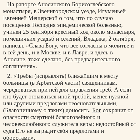
На рапорте Аносинского Борисоглебского
монастыря, в Звенигородском уезде, Игуменьей
Евгенией Мещерской о том, что по случаю
посещения Господня эпидемической болезнью,
учинен 25 сентября крестный ход около монастыря,
помещичьих усадьб и селений, Владыка, 2 октября,
написал: «Слава Богу, что все согласны в молитве и
в сей день, и в Москве, и в Лавре, и здесь в
Аносине, тоже сделано, без предварительного
соглашения».
2. «Требы (исправлять) ближайшим к месту
больницы (в Арбатской части) священникам,
чередоваться при ней для справления треб. А если
кто будет отзываться иной требой, менее нужной
или другими предлогами неосновательными,
(Благочинному о таких) доносить.
Бог
сохранит от
опасности смертной благоговейного и
человеколюбивого служителя веры: недостойный от
суда Его не заградит себя предлогами и
оборотами».