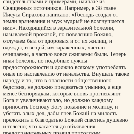
свидетельствами и примерами, наипаче из
Священных источников. Например, в 38 главе
Иисуса Сирахова написано: «Господь создал от
земли врачевания и муж мудрый не возгнушается
ими». Находящийся в заразительной болезни,
называемой проказой, по повелению Божию,
отлучаем был от здоровых и от их жилищ, и
одежды, и вещей, им зараженных, частью
очищаемы, а частью вовсе сжигаемы были. Теперь
иная болезнь, но подобные нужны
предосторожности и должно всякому употреблять
оные по наставлению от начальства. Внушать также
народу и то, что в опасности общественного
бедствия, не должно предаваться унынию, а еще
менее беспорядкам, которые вновь прогневляют
Бога и увеличивают зло, но должно каждому
приносить Господу Богу покаяние и молитву, и
убегать злых дел, дабы гнев Божий на милость
преложить и благодатью Божией спастись душевно
и телесно; что касается до объявления
предохранительных правил приходским