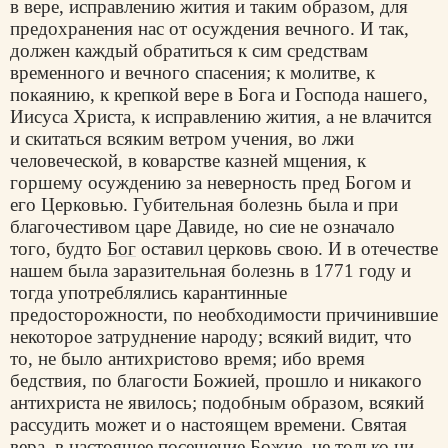
в вере, исправлению жития и таким образом, для
предохранения нас от осуждения вечного. И так,
должен каждый обратиться к сим средствам
временного и вечного спасения; к молитве, к
покаянию, к крепкой вере в Бога и Господа нашего,
Иисуса Христа, к исправлению жития, а не влачится
и скитаться всяким ветром учения, во лжи
человеческой, в коварстве казней мщения, к
горшему осуждению за неверность пред Богом и
его Церковью. Губительная болезнь была и при
благочестивом царе Давиде, но сие не означало
того, будто
Бог
оставил церковь свою. И в отечестве
нашем была заразительная болезнь в 1771 году и
тогда употреблялись карантинные
предосторожности, по необходимости причинившие
некоторое затруднение народу; всякий видит, что
то, не было антихристово время; ибо время
бедствия, по благости Божией, прошло и никакого
антихриста не явилось; подобным образом, всякий
рассудить может и о настоящем времени. Святая
вера, в настоящее посещение Божие, не только ни