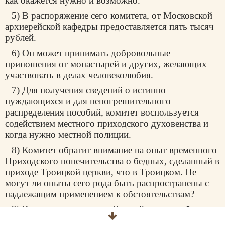
как окажется нужно и возможно.
5) В распоряжение сего комитета, от Московской
архиерейской кафедры предоставляется пять тысяч
рублей.
6) Он может принимать добровольные
приношения от монастырей и других, желающих
участвовать в делах человеколюбия.
7) Для получения сведений о истинно
нуждающихся и для непогрешительного
распределения пособий, комитет воспользуется
содействием местного приходского духовенства и
когда нужно местной полиции.
8) Комитет обратит внимание на опыт временного
Приходского попечительства о бедных, сделанный в
приходе Троицкой церкви, что в Троицком. Не
могут ли опыты сего рода быть распространены с
надлежащим применением к обстоятельствам?
9) Впрочем, с помощью Божией, закон любви к
ближнему и сострадания будет для комитета