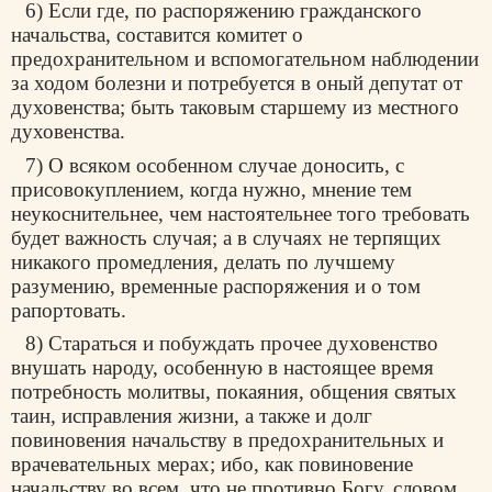
6) Если где, по распоряжению гражданского
начальства, составится комитет о
предохранительном и вспомогательном наблюдении
за ходом болезни и потребуется в оный депутат от
духовенства; быть таковым старшему из местного
духовенства.
7) О всяком особенном случае доносить, с
присовокуплением, когда нужно, мнение тем
неукоснительнее, чем настоятельнее того требовать
будет важность случая; а в случаях не терпящих
никакого промедления, делать по лучшему
разумению, временные распоряжения и о том
рапортовать.
8) Стараться и побуждать прочее духовенство
внушать народу, особенную в настоящее время
потребность молитвы, покаяния, общения святых
таин, исправления жизни, а также и долг
повиновения начальству в предохранительных и
врачевательных мерах; ибо, как повиновение
начальству во всем, что не противно Богу, словом