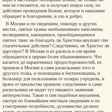
чем не стесняется, но и получает новую силу, по
действию провидения Божия, которое и наказание
обращает в благодеяния, и зло в добро.
В Москве и по сведениям, повсюду в других
местах, святые храмы необыкновенно наполнены
молящимися, кающимися, приобщающимися
святых таин: не благодать ли Христова внушает сии
спасительные действия? Следственно, не Христос ли
царствует? В Москве и из раскола в сие время
обращаются к церкви более обыкновенного. Что
касается до карантинных предосторожностей, их
приняли в Москве и сами раскольники того и
другого толка, и поповщина и беспоповщина, и
больницу для пользования от холеры учредили, и
врача от начальства приняли; следственно и сами
раскольники не видят тут никакого знамения
антихристова. Такие и сим подобные внушения,
смотря по ближайшим местным сведениям и по
усмотрению потребности, духовенство должно
делать со всевозможным тщанием, предлагая, что