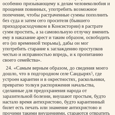
особенно призывающему к делам человеколюбия и
прощения повинных, употребить возможное
попечение, чтобы растраченные суммы пополнить
без суда и затем сего просителя (бывшего
приходорасходчиком в Консистории) в растрате
сумм простить, а за самовольную отлучку вменить
ему в наказание арест и таким образом, освободить
его (из временной тюрьмы), дабы он мог
употребить старание к заглаждению проступков
честью и исправностью впредь, и к пропитанию
своего семейства».
24. «Самым верным образом, до сведения моего
дошло, что в подгородном селе Сандырях
, где
5
устроен карантин и в окрестностях, раскольники,
превратно толкуя распоряжения начальства,
сделанные для предохранения народа от
заразительной болезни, внушают простым, будто
настало время антихристово, будто карантинный
билет есть печать или знамение антихристово и
прочими такими внушениями, стараются отвратить