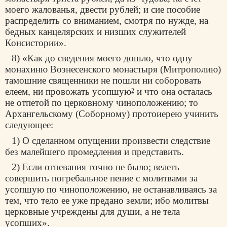
моего жалованья, двести рублей; и сие пособие
распределить со вниманием, смотря по нужде, на
бедных канцелярских и низших служителей
Консистории».
8) «Как до сведения моего дошло, что одну
монахиню Вознесенского монастыря (Митрополию)
тамошние священники не пошли ни соборовать
елеем, ни провожать усопшую
и что она осталась
2
не отпетой по церковному чиноположению; то
Архангельскому (Соборному) протоиерею учинить
следующее:
1) О сделанном опущении произвести следствие
без малейшего промедления и представить.
2) Если отпевания точно не было; велеть
совершить погребальное пение с молитвами за
усопшую по чиноположению, не останавливаясь за
тем, что тело ее уже предано земли; ибо молитвы
церковные учреждены для души, а не тела
усопших».