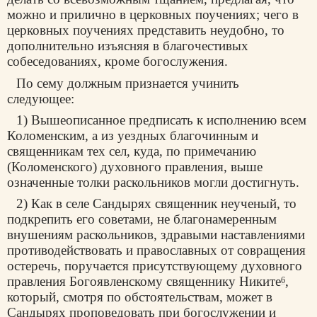
можно и прилично в церковных поучениях; чего в
церковных поучениях представить неудобно, то
дополнительно изъясняя в благочестивых
собеседованиях, кроме богослужения.
По сему должным признается учинить
следующее:
1) Вышеописанное предписать к исполнению всем
Коломенским, а из уездных благочинным и
священникам тех сел, куда, по примечанию
(Коломенского) духовного правления, выше
означенные толки раскольников могли достигнуть.
2) Как в селе Сандырях священник неученый, то
подкрепить его советами, не благонамеренным
внушениям раскольников, здравыми наставлениями
противодействовать и православных от совращения
остеречь, поручается присутствующему духовного
правления Богоявленскому священнику Никите
,
6
который, смотря по обстоятельствам, может в
Сандырях проповедовать при богослужении и