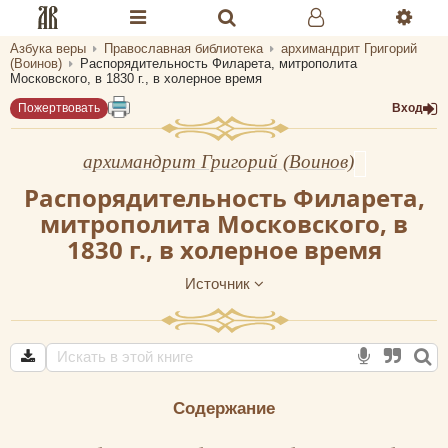
Азбука веры
Православная библиотека
архимандрит Григорий
Разделы портала «Азбука веры»
(Воинов)
Распорядительность Филарета, митрополита
Московского, в 1830 г., в холерное время
Главная
Пожертвовать
Вход
Гид
архимандрит Григорий (Воинов)
Библиотеки
Распорядительность Филарета,
митрополита Московского, в
Календарь
1830 г., в холерное время
Молитва
Источник
Медиа
Проверь себя
Тематическое
Содержание
Семья и здоровье