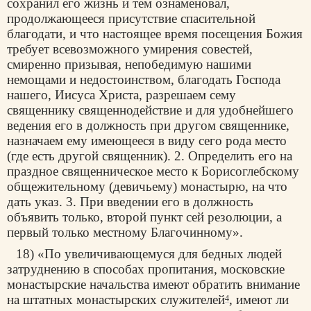
сохранил его жизнь и тем ознаменовал,
продолжающееся присутствие спасительной
благодати, и что настоящее время посещения Божия
требует всевозможного умирения совестей,
смиренно призывая, непобедимую нашими
немощами и недостоинством, благодать Господа
нашего, Иисуса Христа, разрешаем сему
священнику священнодействие и для удобнейшего
ведения его в должность при другом священнике,
назначаем ему имеющееся в виду сего рода место
(где есть другой священник). 2. Определить его на
праздное священническое место к Борисоглебскому
общежительному (девичьему) монастырю, на что
дать указ. 3. При введении его в должность
объявить только, второй пункт сей резолюции, а
первый только местному Благочинному».
18) «По увеличивающемуся для бедных людей
затруднению в способах пропитания, московские
монастырские начальства имеют обратить внимание
на штатных монастырских служителей
, имеют ли
4