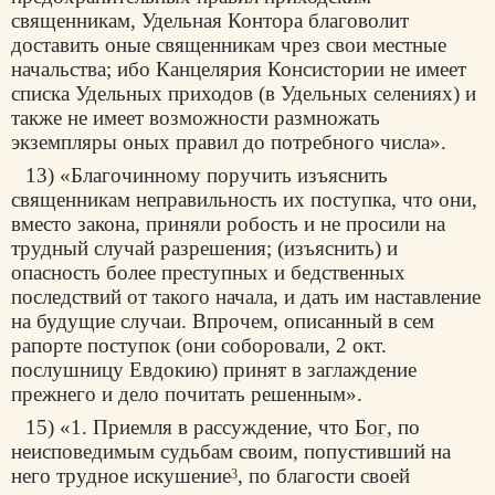
священникам, Удельная Контора благоволит
доставить оные священникам чрез свои местные
начальства; ибо Канцелярия Консистории не имеет
списка Удельных приходов (в Удельных селениях) и
также не имеет возможности размножать
экземпляры оных правил до потребного числа».
13) «Благочинному поручить изъяснить
священникам неправильность их поступка, что они,
вместо закона, приняли робость и не просили на
трудный случай разрешения; (изъяснить) и
опасность более преступных и бедственных
последствий от такого начала, и дать им наставление
на будущие случаи. Впрочем, описанный в сем
рапорте поступок (они соборовали, 2 окт.
послушницу Евдокию) принят в заглаждение
прежнего и дело почитать решенным».
15) «1. Приемля в рассуждение, что
Бог
, по
неисповедимым судьбам своим, попустивший на
него трудное искушение
, по благости своей
3