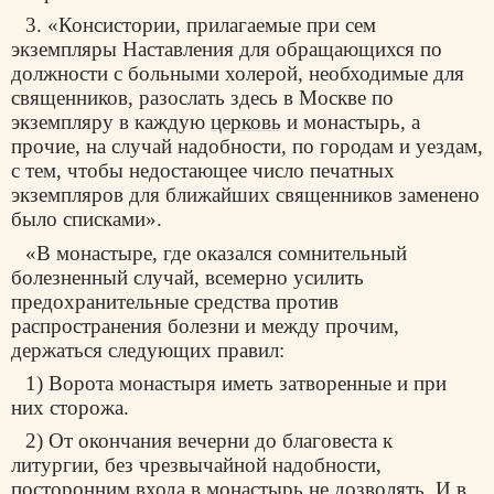
3. «Консистории, прилагаемые при сем
экземпляры Наставления для обращающихся по
должности с больными холерой, необходимые для
священников, разослать здесь в Москве по
экземпляру в каждую
церковь
и монастырь, а
прочие, на случай надобности, по городам и уездам,
с тем, чтобы недостающее число печатных
экземпляров для ближайших священников заменено
было списками».
«В монастыре, где оказался сомнительный
болезненный случай, всемерно усилить
предохранительные средства против
распространения болезни и между прочим,
держаться следующих правил:
1) Ворота монастыря иметь затворенные и при
них сторожа.
2) От окончания вечерни до благовеста к
литургии, без чрезвычайной надобности,
посторонним входа в монастырь не дозволять. И в