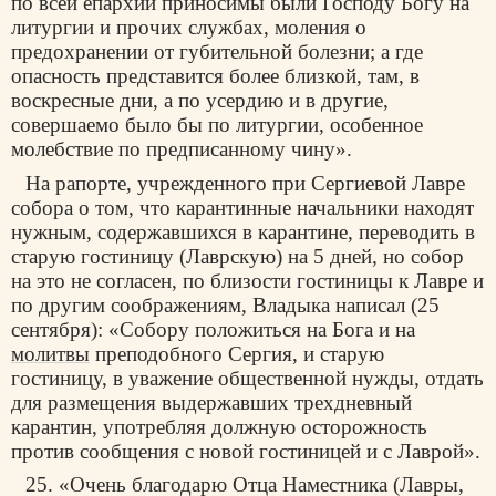
по всей епархии приносимы были Господу Богу на
литургии и прочих службах, моления о
предохранении от губительной болезни; а где
опасность представится более близкой, там, в
воскресные дни, а по усердию и в другие,
совершаемо было бы по литургии, особенное
молебствие по предписанному чину».
На рапорте, учрежденного при Сергиевой Лавре
собора о том, что карантинные начальники находят
нужным, содержавшихся в карантине, переводить в
старую гостиницу (Лаврскую) на 5 дней, но собор
на это не согласен, по близости гостиницы к Лавре и
по другим соображениям, Владыка написал (25
сентября): «Собору положиться на Бога и на
молитвы
преподобного Сергия, и старую
гостиницу, в уважение общественной нужды, отдать
для размещения выдержавших трехдневный
карантин, употребляя должную осторожность
против сообщения с новой гостиницей и с Лаврой».
25. «Очень благодарю Отца Наместника (Лавры,