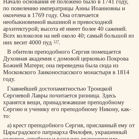
Начало основания её положено было в 1741 году,
по повелению императрицы Анны Иоанновны и
окончена в 1769 году. Она отличается
необыкновенной вышиной и превосходной
архитектурой; высота её имеет более 40 саженей.
Всех колоколов на ней около 40; самый большой из
них весит 4000 пуд
.
127
В обители преподобного Сергия помещается
Духовная академия с домовой церковью Покрова
Божией Матери; она переведена была сюда из
Московского Заиконоспасского монастыря в 1814
году.
Главнейшей достопамятностью Троицкой
Сергиевой Лавры почитается ризница. Здесь
хранятся вещи, принадлежавшие преподобному
Сергию и ученику его преподобному Никону, как-
то:
а) крест преподобного Сергия, присланный ему от
Царьградского патриарха Филофея, украшенный
золотом, серебром и разными драгоценными