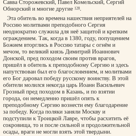
Савва Сторожевский, Павел Комельский, Сергий
Обнорский и многие другие
.
128
Эта обитель во времена нашествия неприятелей на
Россию молитвами преподобного Сергия
неоднократно служила для неё защитой и крепким
ограждением. Так, когда в 1380, году, попущением
Божием вторглись в Россию татары с огнём и
мечом, то великий князь Димитрий Иоаннович
Донской, пред походом своим против врагов,
пришёл в обитель к преподобному Сергию и здесь
напутствован был его благословением, и молитвами
его Бог даровал победу русскому воинству. В этой
обители молился некогда царь Иоанн Васильевич
Грозный пред походом в Казань, и по взятии
города, он немедленно пришёл опять к
преподобному Сергию вознести ему благодарение
за победу. Когда поляки заняли Москву и
подступили к Троицкой Лавре, чтобы расхитить её
сокровища, то и после сильной и продолжительной
осады, враги не могли взять этой твердыни.