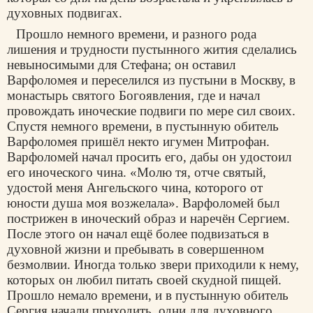
духовных подвигах.
Прошло немного времени, и разного рода
лишения и трудности пустынного жития сделались
невыносимыми для Стефана; он оставил
Варфоломея и переселился из пустыни в Москву, в
монастырь святого Богоявления, где и начал
провождать иноческие подвиги по мере сил своих.
Спустя немного времени, в пустынную обитель
Варфоломея пришёл некто игумен Митрофан.
Варфоломей начал просить его, дабы он удостоил
его иноческого чина. «Молю тя, отче святый,
удостой меня Ангельского чина, которого от
юности душа моя возжелала». Варфоломей был
пострижен в иноческий образ и наречён Сергием.
После этого он начал ещё более подвизаться в
духовной жизни и пребывать в совершенном
безмолвии. Иногда только звери приходили к нему,
которых он любил питать своей скудной пищей.
Прошло немало времени, и в пустынную обитель
Сергия начали приходить, одни для духовного