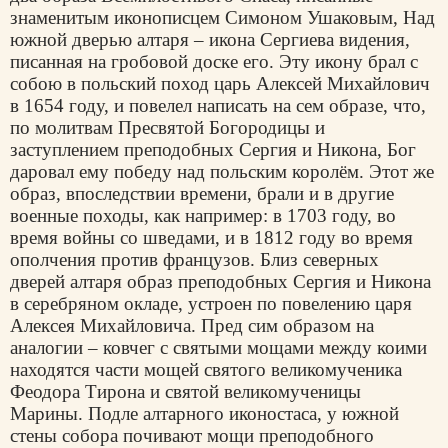
знаменитым иконописцем Симоном Ушаковым, Над
южной дверью алтаря – икона Сергиева видения,
писанная на гробовой доске его. Эту икону брал с
собою в польский поход царь Алексей Михайлович
в 1654 году, и повелел написать на сем образе, что,
по молитвам Пресвятой Богородицы и
заступлением преподобных Сергия и Никона, Бог
даровал ему победу над польским королём. Этот же
образ, впоследствии времени, брали и в другие
военные походы, как например: в 1703 году, во
время войны со шведами, и в 1812 году во время
ополчения против французов. Близ северных
дверей алтаря образ преподобных Сергия и Никона
в серебряном окладе, устроен по повелению царя
Алексея Михайловича. Пред сим образом на
аналогии – ковчег с святыми мощами между коими
находятся части мощей святого великомученика
Феодора Тирона и святой великомученицы
Марины. Подле алтарного иконостаса, у южной
стены собора почивают мощи преподобного