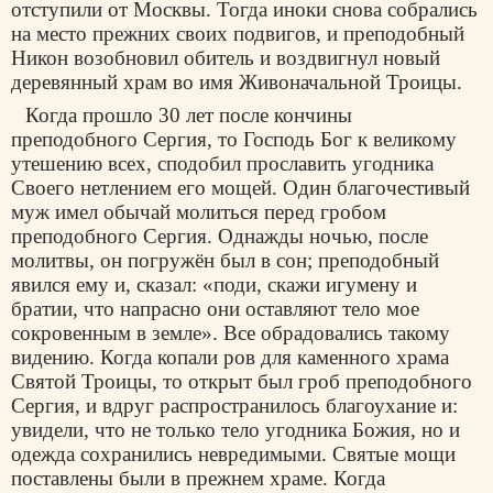
отступили от Москвы. Тогда иноки снова собрались
на место прежних своих подвигов, и преподобный
Никон возобновил обитель и воздвигнул новый
деревянный храм во имя Живоначальной Троицы.
Когда прошло 30 лет после кончины
преподобного Сергия, то Господь Бог к великому
утешению всех, сподобил прославить угодника
Своего нетлением его мощей. Один благочестивый
муж имел обычай молиться перед гробом
преподобного Сергия. Однажды ночью, после
молитвы, он погружён был в сон; преподобный
явился ему и, сказал: «поди, скажи игумену и
братии, что напрасно они оставляют тело мое
сокровенным в земле». Все обрадовались такому
видению. Когда копали ров для каменного храма
Святой Троицы, то открыт был гроб преподобного
Сергия, и вдруг распространилось благоухание и:
увидели, что не только тело угодника Божия, но и
одежда сохранились невредимыми. Святые мощи
поставлены были в прежнем храме. Когда