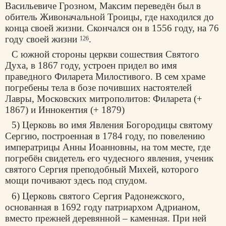
Васильевиче Грозном, Максим переведён был в
обитель Живоначальной Троицы, где находился до
конца своей жизни. Скончался он в 1556 году, на 76
году своей жизни
.
126
С южной стороны церкви сошествия Святого
Духа, в 1867 году, устроен придел во имя
праведного Филарета Милостивого. В сем храме
погребены тела в бозе почивших настоятелей
Лавры, Московских митрополитов: Филарета (+
1867) и Иннокентия (+ 1879)
5) Церковь во имя Явления Богородицы святому
Сергию, построенная в 1784 году, по повелению
императрицы Анны Иоанновны, на том месте, где
погребён свидетель его чудесного явления, ученик
святого Сергия преподобный Михей, которого
мощи почивают здесь под спудом.
6) Церковь святого Сергия Радонежского,
основанная в 1692 году патриархом Адрианом,
вместо прежней деревянной – каменная. При ней