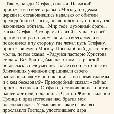
Так, однажды Стефан, епископ Пермский,
проезжая из своей страны в Москву, по делам
церкви и, остановившись недалеко от обители
преподобного Сергия, поклонился в ту сторону, где
находилась обитель. «Мир тебе, духовный брате»,
сказал Стефан. В то время Сергий вкушал с своей
братией пищу; он вдруг встал с своего места и
поклонился в ту сторону, где лежал путь Стефану,
проезжавшему в Москву. Преподобный долго стоял
молча, потом сказал: «Радуйся пастырю Христова
стада!». Вся братия, бывшая с ним за трапезой,
оставалась в недоумении. После сего некоторые из
ближайших учеников спрашивали своего
наставника: «кому он поклонился во время трапезы
и с кем беседовал?» Преподобный сказал: «сейчас
проезжал епископ Стефан и, остановившись против
нашей обители, поклонился Святой Живоначальной
Троице и приветствовал нас, братия моя
возлюбленная». Услышавши такие слова, все
прославили Господа, удостоившего дара