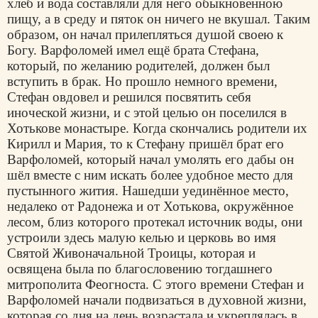
хлеб и вода составляли для него обыкновенною
пищу, а в среду и пяток он ничего не вкушал. Таким
образом, он начал прилепляться душой своею к
Богу. Варфоломей имел ещё брата Стефана,
который, по желанию родителей, должен был
вступить в брак. Но прошло немного времени,
Стефан овдовел и решился посвятить себя
иноческой жизни, и с этой целью он поселился в
Хотькове монастыре. Когда скончались родители их
Кирилл и Мария, то к Стефану пришёл брат его
Варфоломей, который начал умолять его дабы он
шёл вместе с ним искать более удобное место для
пустынного жития. Нашедши уединённое место,
недалеко от Радонежа и от Хотькова, окружённое
лесом, близ которого протекал источник воды, они
устроили здесь малую келью и церковь во имя
Святой Живоначальной Троицы, которая и
освящена была по благословению тогдашнего
митрополита Феогноста. С этого времени Стефан и
Варфоломей начали подвизаться в духовной жизни,
которая со дня на день возрастала и укреплялась в