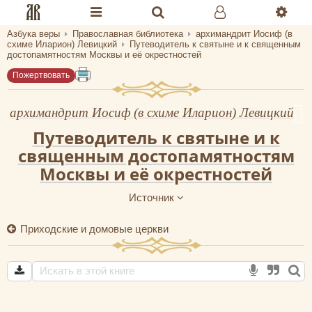
Азбука веры
Православная библиотека
архимандрит Иосиф (в
Разделы портала «Азбука веры»
схиме Иларион) Левицкий
Путеводитель к святыне и к священным
достопамятностям Москвы и её окрестностей
Главная
Пожертвовать
Гид
архимандрит Иосиф (в схиме Иларион) Левицкий
Библиотеки
Путеводитель к святыне и к
священным достопамятностям
Календарь
Москвы и её окрестностей
Молитва
Источник
Медиа
Приходские и домовые церкви
Проверь себя
Тематическое
Семья и здоровье