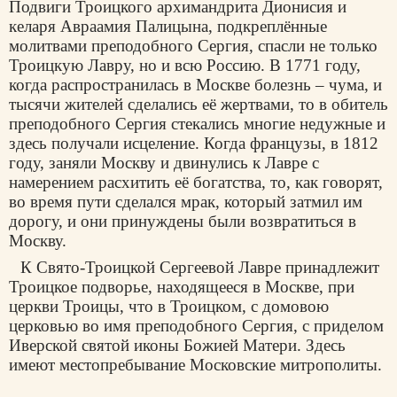
Подвиги Троицкого архимандрита Дионисия и
келаря Авраамия Палицына, подкреплённые
молитвами преподобного Сергия, спасли не только
Троицкую Лавру, но и всю Россию. В 1771 году,
когда распространилась в Москве болезнь – чума, и
тысячи жителей сделались её жертвами, то в обитель
преподобного Сергия стекались многие недужные и
здесь получали исцеление. Когда французы, в 1812
году, заняли Москву и двинулись к Лавре с
намерением расхитить её богатства, то, как говорят,
во время пути сделался мрак, который затмил им
дорогу, и они принуждены были возвратиться в
Москву.
К Свято-Троицкой Сергеевой Лавре принадлежит
Троицкое подворье, находящееся в Москве, при
церкви Троицы, что в Троицком, с домовою
церковью во имя преподобного Сергия, с приделом
Иверской святой иконы Божией Матери. Здесь
имеют местопребывание Московские митрополиты.