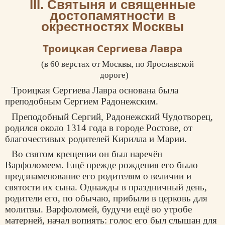
III. Святыня и священные
достопамятности в
окрестностях Москвы
Троицкая Сергиева Лавра
(в 60 верстах от Москвы, по Ярославской
дороге)
Троицкая Сергиева Лавра основана была
преподобным Сергием Радонежским.
Преподобный Сергий, Радонежский Чудотворец,
родился около 1314 года в городе Ростове, от
благочестивых родителей Кирилла и Марии.
Во святом крещении он был наречён
Варфоломеем. Ещё прежде рождения его было
предзнаменование его родителям о величии и
святости их сына. Однажды в праздничный день,
родители его, по обычаю, прибыли в церковь для
молитвы. Варфоломей, будучи ещё во утробе
матерней, начал вопиять: голос его был слышан для