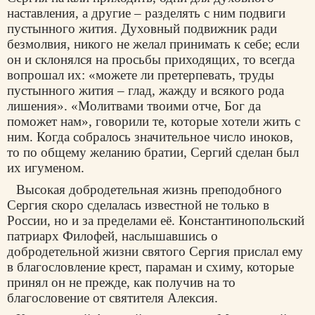
наставления, а другие – разделять с ним подвиги
пустынного жития. Духовный подвижник ради
безмолвия, никого не желал принимать к себе; если
он и склонялся на просьбы приходящих, то всегда
вопрошал их: «можете ли претерпевать, труды
пустынного жития – глад, жажду и всякого рода
лишения». «Молитвами твоими отче, Бог да
поможет нам», говорили те, которые хотели жить с
ним. Когда собралось значительное число иноков,
то по общему желанию братии, Сергий сделан был
их игуменом.
Высокая добродетельная жизнь преподобного
Сергия скоро сделалась известной не только в
России, но и за пределами её. Константинопольский
патриарх Филофей, наслышавшись о
добродетельной жизни святого Сергия прислал ему
в благословление крест, параман и схиму, которые
принял он не прежде, как получив на то
благословение от святителя Алексия.