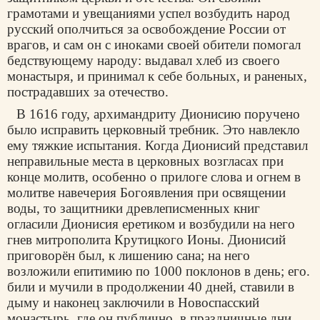
грамотами и увещаниями успел возбудить народ
русский ополчиться за освобождение России от
врагов, и сам он с иноками своей обители помогал
бедствующему народу: выдавал хлеб из своего
монастыря, и принимал к себе больных, и раненых,
пострадавших за отечество.
В 1616 году, архимандриту Дионисию поручено
было исправить церковный требник. Это навлекло
ему тяжкие испытания. Когда Дионисий представил
неправильные места в церковных возгласах при
конце молитв, особенно о прилоге слова и огнем в
молитве навечерия Богоявления при освящении
воды, то защитники древлеписменных книг
огласили Дионисия еретиком и возбудили на него
гнев митрополита Крутицкого Ионы. Дионисий
приговорён был, к лишению сана; на него
возложили епитимию по 1000 поклонов в день; его.
били и мучили в продолжении 40 дней, ставили в
дыму и наконец заключили в Новоспасский
монастырь, где он публично, в праздничные дни