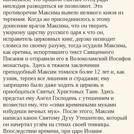
неплодия разводиться не позволяют. Это
противоречие Максима вывело великого князя из
терпения. Когда же присоединилось к этому
донесение врагов Максима, что он творить
укоризну царству русского царя к что он,
исправитель церковных книг, дерзко низводит
словеса по своему разуму, тогда осудили Максима,
как еретика, испортившего текст Священного
Писания и отправили его в Волоколамский Иосифов
монастырь. Здесь в тяжком заключении
преподобный Максим томился более 12 лет и, как
узник, терпел все лишения и страдания; ему
запрещено было даже ходить в церковь и
приобщаться Святых Христовых Таин. Здесь
предстал ему Ангел Господень с утешением и
возвестил ему, что «сими временными муками
избудеши вечных мук». После этого; Максим
написал канон Святому Духу Утешителю, который
он начертил углём на стенах своей темницы.
Впоследствии времени, при царе Иоанне