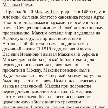
Максима Грека
.
Преподобный
Максим Грек
родился в 1480 году, в
Албании, был сын богатого сановника города Арты.
В юности он занимался науками и в особенности
изучал Священное писание. Из любви к духовному
просвещению, Максим оставил мир и удалился на
Афонскую гору, где принял иночество в
Ватопедской обители и начал подвизаться в
духовной жизни. В 1518 году, великий князь
Василий Иоаннович вызвал Максима из Афона в
Москву для разбора царской библиотеки и для
перевода и исправления церковных книг. По
прибытии в Москву, Максим помещён был в
Чудовом монастыре. На первый раз ему поручено
было перевести толковую Псалтирь с греческого
языка на славянский. Максим при посредстве
переводчиков исполнил это в год и 5 месяцев.
Потом возложено было на него исправление
церковно-служебных книг по греческим
подлинникам. В этих трудах он провёл около 10 лет.