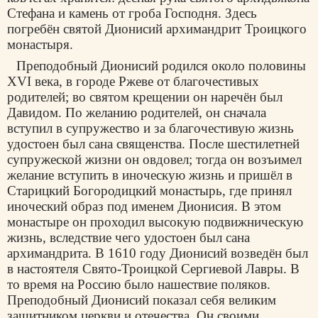
Стефана и камень от гроба Господня. Здесь
погребён святой Дионисий архимандрит Троицкого
монастыря.
Преподобный Дионисий родился около половины
XVI века, в городе Ржеве от благочестивых
родителей; во святом крещении он наречён был
Давидом. По желанию родителей, он сначала
вступил в супружество и за благочестивую жизнь
удостоен был сана священства. После шестилетней
супружеской жизни он овдовел; тогда он возъимел
желание вступить в иноческую жизнь и пришёл в
Старицкий Богородицкий монастырь, где принял
иноческий образ под именем Дионисия. В этом
монастыре он проходил высокую подвижническую
жизнь, вследствие чего удостоен был сана
архимандрита. В 1610 году Дионисий возведён был
в настоятеля Свято-Троицкой Сергиевой Лавры. В
то время на Россию было нашествие поляков.
Преподобный Дионисий показал себя великим
защитником церкви и отечества. Он своими