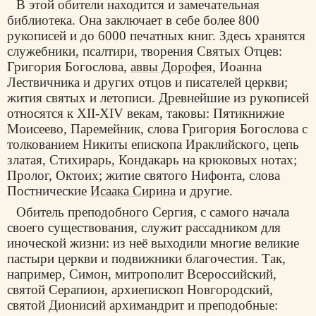
В этой обители находится и замечательная
библиотека. Она заключает в себе более 800
рукописей и до 6000 печатных книг. Здесь хранятся
служебники, псалтири, творения Святых Отцев:
Григория Богослова,
аввы Дорофея
, Иоанна
Лествичника и других отцов и писателей церкви;
жития святых и летописи. Древнейшие из рукописей
относятся к XII-XIV векам, таковы: Пятикнижие
Моисеево, Паремейник, слова Григория Богослова с
толкованием Никиты епископа Ираклийского, цепь
златая, Стихирарь, Кондакарь на крюковых нотах;
Пролог, Октоих; житие святого Нифонта, слова
Постнические
Исаака Сирина
и другие.
Обитель преподобного Сергия, с самого начала
своего существования, служит рассадником для
иноческой жизни: из неё выходили многие великие
пастыри церкви и подвижники благочестия. Так,
например, Симон, митрополит Всероссийский,
святой Серапион, архиепископ Новгородский,
святой Дионисий архимандрит и преподобные: