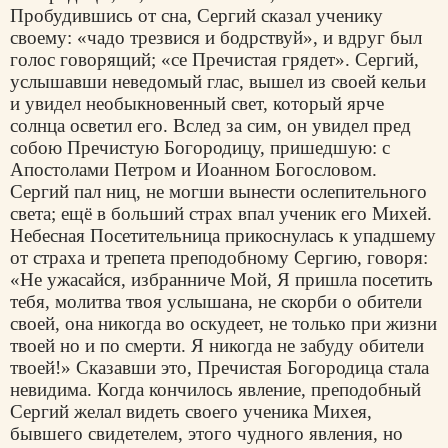
Пробудившись от сна, Сергий сказал ученику
своему: «чадо трезвися и бодрствуй», и вдруг был
голос говорящий; «се Пречистая грядет». Сергий,
услышавши неведомый глас, вышел из своей кельи
и увидел необыкновенный свет, который ярче
солнца осветил его. Вслед за сим, он увидел пред
собою Пречистую Богородицу, пришедшую: с
Апостолами Петром и Иоанном Богословом.
Сергий пал ниц, не могши вынести ослепительного
света; ещё в больший страх впал ученик его Михей.
Небесная Посетительница прикоснулась к упадшему
от страха и трепета преподобному Сергию, говоря:
«Не ужасайся, избранниче Мой, Я пришла посетить
тебя, молитва твоя услышана, не скорби о обители
своей, она никогда во оскудеет, не только при жизни
твоей но и по смерти. Я никогда не забуду обители
твоей!» Сказавши это, Пречистая Богородица стала
невидима. Когда кончилось явление, преподобный
Сергий желал видеть своего ученика Михея,
бывшего свидетелем, этого чудного явления, но