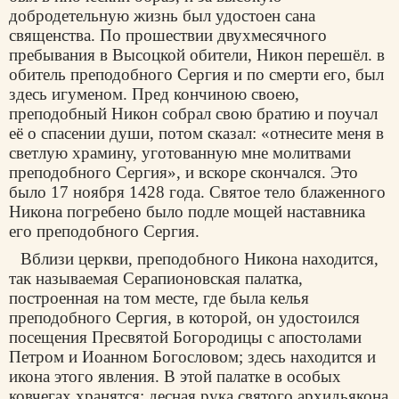
добродетельную жизнь был удостоен сана
священства. По прошествии двухмесячного
пребывания в Высоцкой обители, Никон перешёл. в
обитель преподобного Сергия и по смерти его, был
здесь игуменом. Пред кончиною своею,
преподобный Никон собрал свою братию и поучал
её о спасении души, потом сказал: «отнесите меня в
светлую храмину, уготованную мне молитвами
преподобного Сергия», и вскоре скончался. Это
было 17 ноября 1428 года. Святое тело блаженного
Никона погребено было подле мощей наставника
его преподобного Сергия.
Вблизи церкви, преподобного Никона находится,
так называемая Серапионовская палатка,
построенная на том месте, где была келья
преподобного Сергия, в которой, он удостоился
посещения Пресвятой Богородицы с апостолами
Петром и Иоанном Богословом; здесь находится и
икона этого явления. В этой палатке в особых
ковчегах хранятся: десная рука святого архидьякона