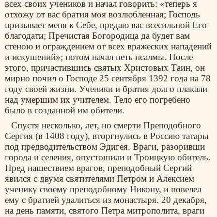
всех своих учеников и начал говорить: «теперь я
отхожу от вас братия моя возлюбленная; Господь
призывает меня к Себе, предаю вас всесильной Его
благодати; Пречистая Богородица да будет вам
стеною и ограждением от всех вражеских нападений
и искушений»; потом начал петь псалмы. После
этого, причастившись святых Христовых Таин, он
мирно почил о Господе 25 сентября 1392 года на 78
году своей жизни. Ученики и братия долго плакали
над умершим их учителем. Тело его погребено
было в созданной им обители.
Спустя несколько, лет, но смерти Преподобного
Сергия (в 1408 году), вторгнулись в Россию татары
под предводительством Эдигея. Враги, разоривши
города и селения, опустошили и Троицкую обитель.
Пред нашествием врагов, преподобный Сергий
явился с двумя святителями Петром и Алексием
ученику своему преподобному Никону, и повелел
ему с братией удалиться из монастыря. 20 декабря,
на день памяти, святого Петра митрополита, враги