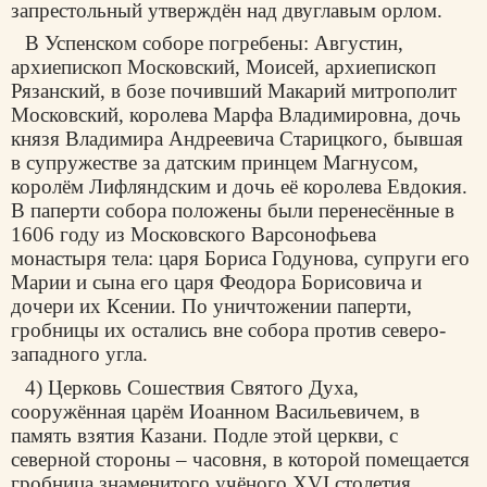
запрестольный утверждён над двуглавым орлом.
В Успенском соборе погребены: Августин,
архиепископ Московский, Моисей, архиепископ
Рязанский, в бозе почивший Макарий митрополит
Московский, королева Марфа Владимировна, дочь
князя Владимира Андреевича Старицкого, бывшая
в супружестве за датским принцем Магнусом,
королём Лифляндским и дочь её королева Евдокия.
В паперти собора положены были перенесённые в
1606 году из Московского Варсонофьева
монастыря тела: царя Бориса Годунова, супруги его
Марии и сына его царя Феодора Борисовича и
дочери их Ксении. По уничтожении паперти,
гробницы их остались вне собора против северо-
западного угла.
4) Церковь Сошествия Святого Духа,
сооружённая царём Иоанном Васильевичем, в
память взятия Казани. Подле этой церкви, с
северной стороны – часовня, в которой помещается
гробница знаменитого учёного XVI столетия