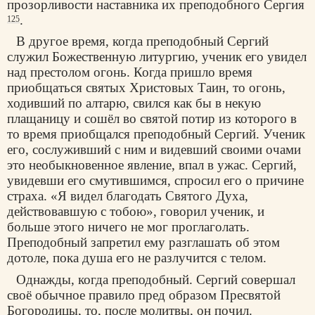
прозорливости наставника их преподобного Сергия
.
125
В другое время, когда преподобный Сергий
служил Божественную литургию, ученик его увидел
над престолом огонь. Когда пришло время
приобщаться святых Христовых Таин, то огонь,
ходивший по алтарю, свился как бы в некую
плащаницу и сошёл во святой потир из которого в
то время приобщался преподобный Сергий. Ученик
его, сослуживший с ним и видевший своими очами
это необыкновенное явление, впал в ужас. Сергий,
увидевши его смутившимся, спросил его о причине
страха. «Я видел благодать Святого Духа,
действовавшую с тобою», говорил ученик, и
больше этого ничего не мог проглаголать.
Преподобный запретил ему разглашать об этом
дотоле, пока душа его не разлучится с телом.
Однажды, когда преподобный. Сергий совершал
своё обычное правило пред образом Пресвятой
Богородицы, то, после молитвы, он почил.