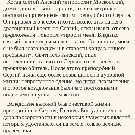
Когда святой Алексий митрополит Московский,
дожил до глубокой старости, то вознамерился
поставить приемником своим преподобного Сергия.
Он призвал его к себе и хотел возложить на него
драгоценный крест, но Сергий, отказываясь от сего
предложения, говорил: «прости меня, Владыко
святый, выше меры моея есть сие. От юности, моея,
я не был златоносцем и в старости хощу в нищете
пребывати». Святитель Алексий, видя
непреклонность святого Сергия, отпустил его в
прежнюю обитель. После этого преподобный
Сергий начал ещё более возвышаться в духовной
жизни: непрестанное бдение,
молитва
, псалмопение
и строгое воздержание были его постоянными
подвигами в пустынном житии.
Вследствие высокой благочестивой жизни
преподобного Сергия, Господь Бог удостоил его
дара прозорливости и некоторых чудесных явлений,
которых удостаиваются на земле только великие
праведники.