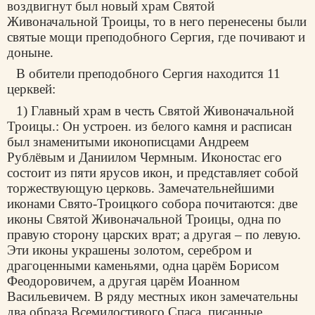
воздвигнут был новый храм Святой
Живоначальной Троицы, то в него перенесены были
святые мощи преподобного Сергия, где почивают и
доныне.
В обители преподобного Сергия находится 11
церквей:
1) Главный храм в честь Святой Живоначальной
Троицы.: Он устроен. из белого камня и расписан
был знаменитыми иконописцами Андреем
Рублёвым и Даниилом Чермным. Иконостас его
состоит из пяти ярусов икон, и представляет собой
торжествующую церковь. Замечательнейшими
иконами Свято-Троицкого собора почитаются: две
иконы Святой Живоначальной Троицы, одна по
правую сторону царских врат; а другая – по левую.
Эти иконы украшены золотом, серебром и
драгоценными каменьями, одна царём Борисом
Феодоровичем, а другая царём Иоанном
Васильевичем. В ряду местных икон замечательны
два образа Всемилостивого Спаса, писанные