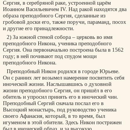
Сергия, в серебряной раке, устроенной царём
Иоанном Васильевичем IV. Над ракой находятся два
образа преподобного Сергия, сделанные из
гробовой доски его, также поручи, параманд, посох
и другие его принадлежности.
2) За южной стеной собора – церковь во имя
преподобного Никона, ученика преподобного
Сергия. Она первоначально построена была в 1562
году; в ней почивают под спудом мощи
преподобного Никона.
Преподобный Никон родился в городе Юрьеве.
Он с ранних лет возымел намерение посвятить себя
иноческой жизни. Наслышавшись о духовной
жизни преподобного Сергия, он пришёл в его
обитель и упросил принять его в иноческий чин.
Преподобный Сергий сначала послал его в
Высоцкий монастырь, под руководство ученика
своего Афанасия, который, в то время, был
игуменом в этой обители. Здесь Никон пострижен
был в иноческий образ, и за высокую