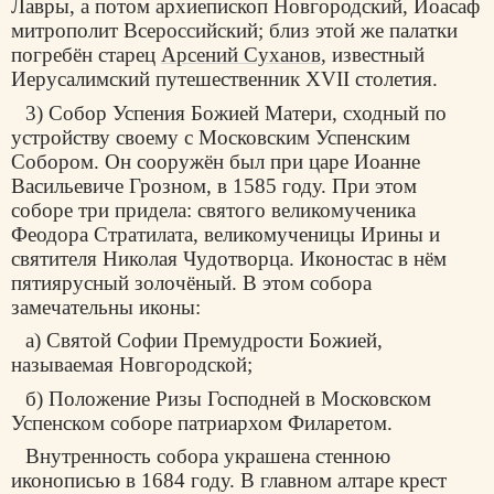
Лавры, а потом архиепископ Новгородский, Иоасаф
митрополит Всероссийский; близ этой же палатки
погребён старец
Арсений Суханов
, известный
Иерусалимский путешественник XVII столетия.
3) Собор Успения Божией Матери, сходный по
устройству своему с Московским Успенским
Собором. Он сооружён был при царе Иоанне
Васильевиче Грозном, в 1585 году. При этом
соборе три придела: святого великомученика
Феодора Стратилата, великомученицы Ирины и
святителя Николая Чудотворца. Иконостас в нём
пятиярусный золочёный. В этом собора
замечательны иконы:
а) Святой Софии Премудрости Божией,
называемая Новгородской;
б) Положение Ризы Господней в Московском
Успенском соборе патриархом Филаретом.
Внутренность собора украшена стенною
иконописью в 1684 году. В главном алтаре крест