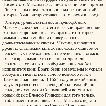
После этого Максим начал писать сочинения против
общественных недостатков и ложных сочинений,
которые были распространены в то время в народе.
Литературная деятельность
преподобного
Максима
, соединённая с его высокой нравственной
жизнью скоро навлекла ему врагов, из которых
самыми сильными были приверженцы к
древнеписьменным книгам. Максим, нашедши в
древних славянских книгах множество ошибок от
неискусных переводчиков и переписчиков, огласил
их неисправными. Это сильно раздражило
ревнителей старины и возбудило в них злобу на
исправителя книг. Враги были возмущены и успели
возбудить гнев на него самого великого князя
Василия Иоанновича. В 1524 году великий князь
задумал развестись с своею добродетельной, но
неплодной супругой Соломонией и вступить в
новый брак с Еленою Глинской для того только,
чтобы иметь наследника. Тогда Максим открыто
высказался, что правила Святых Отец ради