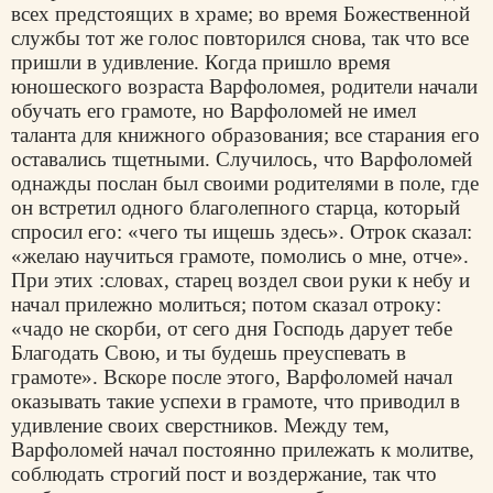
всех предстоящих в храме; во время Божественной
службы тот же голос повторился снова, так что все
пришли в удивление. Когда пришло время
юношеского возраста Варфоломея, родители начали
обучать его грамоте, но Варфоломей не имел
таланта для книжного образования; все старания его
оставались тщетными. Случилось, что Варфоломей
однажды послан был своими родителями в поле, где
он встретил одного благолепного старца, который
спросил его: «чего ты ищешь здесь». Отрок сказал:
«желаю научиться грамоте, помолись о мне, отче».
При этих :словах, старец воздел свои руки к небу и
начал прилежно молиться; потом сказал отроку:
«чадо не скорби, от сего дня Господь дарует тебе
Благодать Свою, и ты будешь преуспевать в
грамоте». Вскоре после этого, Варфоломей начал
оказывать такие успехи в грамоте, что приводил в
удивление своих сверстников. Между тем,
Варфоломей начал постоянно прилежать к молитве,
соблюдать строгий пост и воздержание, так что