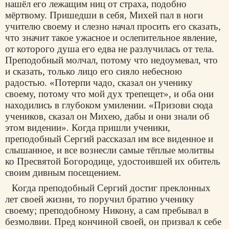
нашёл его лежащим ниц от страха, подобно
мёртвому. Пришедши в себя, Михей пал в ноги
учителю своему и слезно начал просить его сказать,
что значит такое ужасное и ослепительное явление,
от которого душа его едва не разлучилась от тела.
Преподобный молчал, потому что недоумевал, что
и сказать, только лицо его сияло небесною
радостью. «Потерпи чадо, сказал он ученику
своему, потому что мой дух трепещет», и оба они
находились в глубоком умилении. «Призови сюда
учеников, сказал он Михею, дабы и они знали об
этом видении». Когда пришли ученики,
преподобный Сергий рассказал им все виденное и
слышанное, и все вознесли самые тёплые молитвы
ко Пресвятой Богородице, удостоившей их обитель
своим дивным посещением.
Когда преподобный Сергий достиг преклонных
лет своей жизни, то поручил братию ученику
своему; преподобному Никону, а сам пребывал в
безмолвии. Пред кончиной своей, он призвал к себе