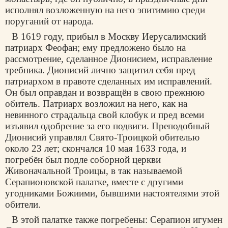
исполнял возложенную на него эпитимию среди
поруганий от народа.
В 1619 году, прибыл в Москву Иерусалимский
патриарх Феофан; ему предложено было на
рассмотрение, сделанное Дионисием, исправление
требника. Дионисий лично защитил себя пред
патриархом в правоте сделанных им исправлений.
Он был оправдан и возвращён в свою прежнюю
обитель. Патриарх возложил на него, как на
невинного страдальца свой клобук и пред всеми
изъявил одобрение за его подвиги. Преподобный
Дионисий управлял Свято-Троицкой обителью
около 23 лет; скончался 10 мая 1633 года, и
погребён был подле соборной церкви
Живоначальной Троицы, в так называемой
Серапионовской палатке, вместе с другими
угодниками Божиими, бывшими настоятелями этой
обители.
В этой палатке также погребены: Серапион игумен