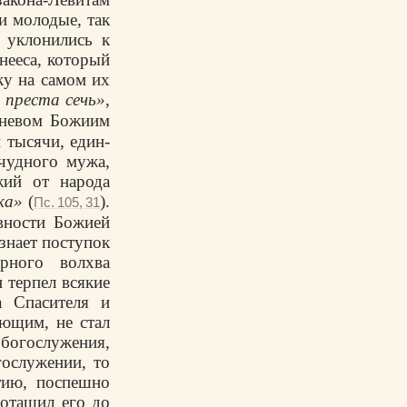
и молодые, так
 уклонились к
ееса, который
ку на самом их
 преста сечь»
,
 гневом Божиим
и тысячи, един­
 чудного мужа,
жий от народа
ека»
(
).
Пс. 105, 31
вности Божией
 знает поступок
ерного волхва
 терпел всякие
а Спасителя и
ующим, не стал
огослужения,
гослужении, то
тию, поспешно
отащил его до