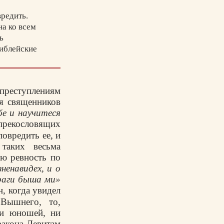
вредить.
на ко всем
ь
библейские
рхиепископа
 огонь и
 преступлениям
оять
ля священников
м охранять
бе и научитеся
 прекословящих
овредить ее, и
таких весьма
ю ревность по
ненавидех, и о
враги быша ми»
н, когда увидел
Вышнего, то,
ни юношей, ни
­кона-Левитам