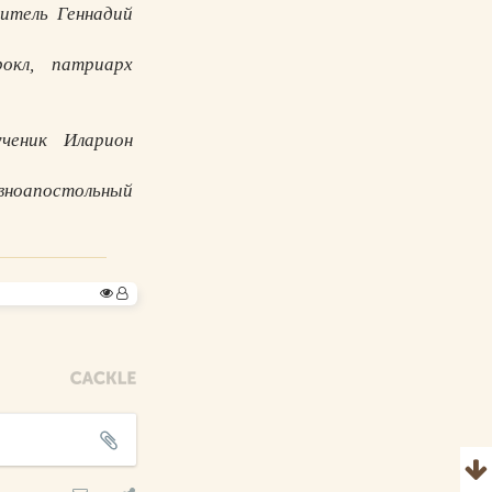
итель Геннадий
окл, патриарх
ученик Иларион
вноапостольный