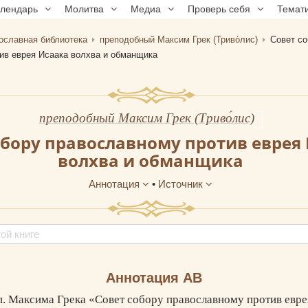
алендарь
Молитва
Медиа
Проверь себя
Темат
ославная библиотека
преподобный Максим Грек (Триво́лис)
Совет со
ив еврея Исаака волхва и обманщика
преподобный Максим Грек (Триво́лис)
обору православному против еврея 
волхва и обманщика
Аннотация
•
Источник
Аннотация АВ
. Максима Грека «Совет собору православному против евре