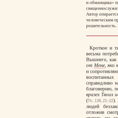
и обманщика» п
священнослужите
Автор опирается
человеческим пр
решительность.
примеры – дейс
Льва Катанского
остался невредим
Кроткое и т
Автор призывает
весьма потреб
смущающим паств
Вышнего, как 
православную з
от
Мене
, яко
и сопротивляю
воспитанных
справедливо 
благоверию, п
вразех Твоих 
(
).
Пс. 138, 21–22
людей безза
отложив смот
стариц, ни м