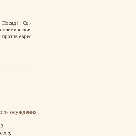
Посад] : Св.-
о-полемическия
му против еврея
ного осуждения
ий
озов)