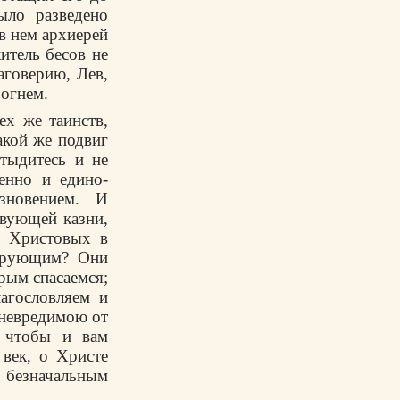
ыло разведено
 в нем архиерей
итель бесов не
аговерию, Лев,
 огнем.
ех же таинств,
акой же подвиг
тыдитесь и не
ренно и едино­
зновением. И
твующей казни,
ц Христовых в
верующим? Они
рым спасаемся;
агословляем и
невре­димою от
, чтобы и вам
 век, о Христе
 безначальным