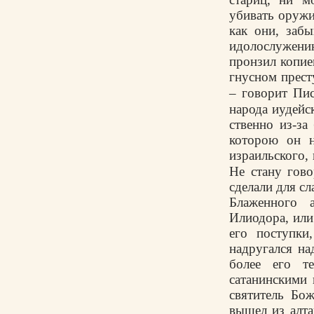
убивать оружи
как они, заб
идолослужени
пронзил копие
гнусном прест
– гово­рит Пис
народа иудейск
ственно из-за
которою он н
израильского,
Не стану гов
сделали для сл
Блаженного а
Илиодора, или
его поступки
надругался на
более его т
сатанинскими 
свя­титель Б
вышел из алт