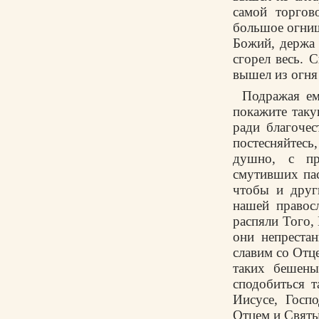
самой торгов
большое огнище
Божий, держа 
сгорел весь. 
вышел из огня
Подражая ем
покажите таку
ради благоче
постесняйтесь
душно, с пр
смутивших пас
чтобы и друг
нашей правос
распяли Того,
они непреста
славим со Отц
таких бешены
сподобиться т
Иисусе, Госп
Отцем и Свят