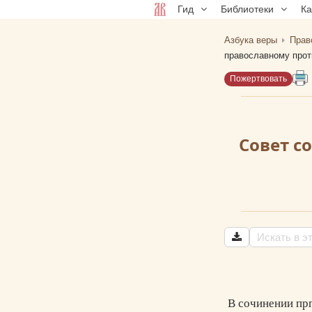
Гид
Библиотеки
К
Азбука веры
Прав
православному прот
Пожертвовать
Совет с
В сочинении прп