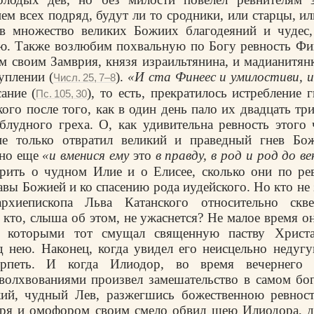
ем всех подряд, будут ли то сродники, или старцы, ил
ыв множество великих Божиих благодеяний и чудес,
ю. Также возлюбим похвальную по Богу ревность Фин
м своим Замврия, князя израильтянина, и мадианитян
уплении (
).
«И ста Финеес и умилостиви, и
Числ. 25, 7–8
ание (
), то есть, прекратилось истребление
Пс. 105, 30
ого после того, как в один день пало их двадцать тр
 блудного греха. О, как удивительна рев­ность этого
е только отвра­тил великий и праведный гнев Бо
 но еще
«и вменися ему
это
в правду, в род и род до в
орить о чудном Илие и о Елисее, сколько они по ре
авы Божией и ко спасению рода иудейского. Но кто не
рхиепископа Льва Катанского относительно скв
 кто, слыша об этом, не ужаснется? Не малое время он
, которыми тот смущал свя­щенную паству Христ
д нею. Наконец, когда увидел его неисцельно недуг
ерпеть. И когда Илиодор, во время вечернего б
волхвованиями произвел замешательство в самом бо
ожий, чудный Лев, разжегшись божественною ревнос
аря и омофором своим смело обвил шею Илиодора, д