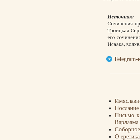
Источник:
Сочинения пр
Троицкая Серг
его сочинения.
Исаака, волхв
Telegram-
Имяслав
Послание 
Письмо к
Варлаама
Соборное
О еретик