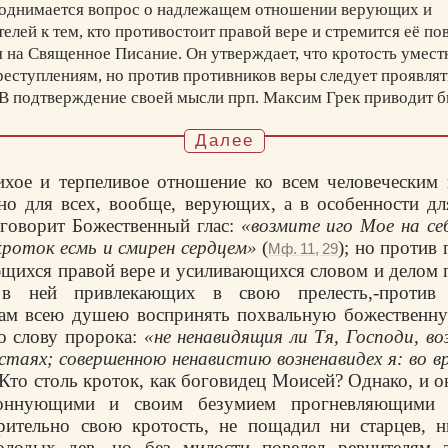
однимается вопрос о надлежащем отношении верующих и
лей к тем, кто противостоит правой вере и стремится её по
 на Священное Писание. Он утверждает, что кротость умест
еступлениям, но против противников веры следует проявлят
 В подтверждение своей мысли прп. Максим Грек приводит 
твия пророка Моисея, Финееса. Также он вспоминает чудо а
Далее
. Разгневанный волхвованиями Илиодора, он вступил с ним в
, тогда как волхв сгорел.
ихое и терпеливое отношение ко всем человеческим
 подражать этим ревнителям веры: не стесняться противост
но для всех, вообще, верующих, а в особенности д
у, предавать их внешней власти для наказания и тем самы
говорит Божественный глас:
«возмите иго Мое на се
емлю от «бешеных псов».
 кроток есмь и смирен сердцем»
(
); но против
Мф. 11, 29
щихся правой вере и усиливающихся словом и делом п
 в ней привлекающих в свою прелесть,-против 
нам всею душею воспринять похвальную божественну
о слову пророка:
«не ненавидящия ли Тя, Господи, воз
истаях; совершенною ненавистию возненавидех я: во 
 Кто столь кроток, как боговидец Моисей? Однако, и о
коннующими и своим безумием прогневляющими 
рительно свою кротость, не пощадил ни старцев, 
олодых дев, но без милости повелел ревнителям за