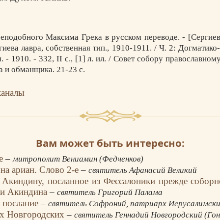
еподобного Максима Грека в русском переводе. - [Сергиев 
иева лавра, собственная тип., 1910-1911. / Ч. 2: Догматик
 - 1910. - 332, II с., [1] л. ил. / Совет собору православно
а и обманщика. 21-23 с.
каналы
Вам может быть интересно:
ие
–
митрополит Вениамин (Федченков)
на ариан. Слово 2-е
–
святитель Афанасий Великий
 Акиндину, посланное из Фессалоники прежде собор
 и Акиндина
–
святитель Григорий Палама
 послание
–
святитель Софроний, патриарх Иерусалимск
ах Новгородских
–
святитель Геннадий Новгородский (Гон