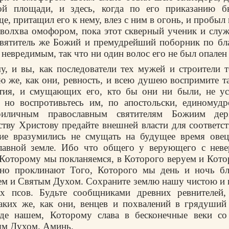
ой площади, и здесь, когда по его приказанию б
, притащил его к нему, влез с ним в огонь, и пробыл
волхва омофором, пока этот сквер­ный ученик и служ
Свя­титель же Божий и премудрейший поборник по бл
 невредимым, так что ни один волос его не был опален
у, и вы, как последователи тех мужей и строители т
ю же, как они, ревность, и всею душею воспримите т
стия, и смущающих его, кто бы они ни были, не ус
, но воспро­тивьтесь им, по апостольски, единомуд
иличным православным святителям Божиим дер
тву Христову пре­дайте внешней власти для соответс
ие вразумились не смущать на будущее время ове
лавной земле. Ибо что общего у верующего с не
 Которому мы покланяемся, в Которого веруем и Кото
нно проклинают Того, Которого мы день и ночь бл
ем и Святым Духом. Сохраните землю нашу чистою и 
х псов. Будьте сообщниками древних ревнителей
аких же, как они, венцев и похвалений в грядуший
оде нашем, Которому слава в бесконечные веки со
ым Духом. Аминь.