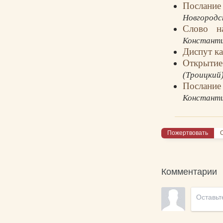
Послание
Новгородс
Слово н
Константи
Диспут к
Открыти
(Троицкий)
Послание
Константи
Пожертвовать
О
Комментарии