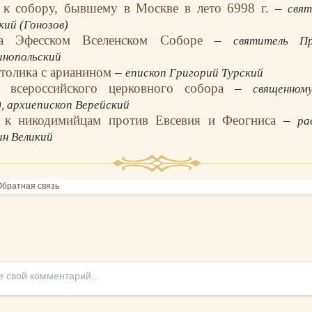
 к собору, бывшему в Москве в лето 6998 г.
–
свят
кий (Гонозов)
а Эфесском Вселенском Соборе
–
святитель Пр
нопольский
атолика с арианином
–
епископ Григорий Турский
е всероссийского церковного собора
–
священном
, архиепископ Верейский
 к никодимийцам против Евсевия и Феогниса
–
ра
н Великий
братная связь