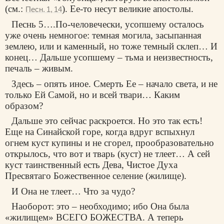
(см.:
). Ее-то несут великие апостолы.
Песн. 1, 14
Песнь 5….По-человечески, усопшему осталось
уже очень немногое: темная могила, засыпанная
землею, или и каменный, но тоже темный склеп… И
конец… Дальше усопшему – тьма и неизвестность,
печаль – живым.
Здесь – опять иное. Смерть Ее – начало света, и не
только Ей Самой, но и всей твари… Каким
образом?
Дальше это сейчас раскроется. Но это так есть!
Еще на Синайской горе, когда вдруг вспыхнул
огнем куст купины и не сгорел, прообразовательно
открылось, что вот и тварь (куст) не тлеет… А сей
куст таинственный есть Дева, Чистое Духа
Пресвятаго Божественное селение (жилище).
И Она не тлеет… Что за чудо?
Наоборот: это – необходимо; ибо Она была
«жилищем» ВСЕГО БОЖЕСТВА. А теперь