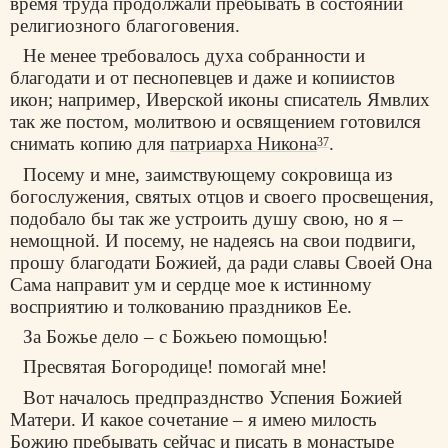
время труда продолжали пребывать в состоянии
религиозного благоговения.
Не менее требовалось духа собранности и
благодати и от песнопевцев и даже и копиистов
икон; например, Иверской иконы списатель Ямвлих
так же постом, молитвою и освящением готовился
снимать копию для
патриарха Никона
.
37
Посему и мне, заимствующему сокровища из
богослужения, святых отцов и своего просвещения,
подобало бы так же устроить душу свою, но я –
немощной. И посему, не надеясь на свои подвиги,
прошу благодати Божией, да ради славы Своей Она
Сама направит ум и сердце мое к истинному
восприятию и толкованию праздников Ее.
За Божье дело – с Божьею помощью!
Пресвятая Богородице! помогай мне!
Вот началось предпразднство Успения Божией
Матери. И какое сочетание – я имею милость
Божию пребывать сейчас и писать в монастыре