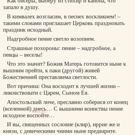
Как бисеры, выберу из стихир и канона, что
запало в душу.
В кимвалех возгласим, в песнех воскликнем! –
такими словами приглашает Церковь праздновать
праздник исходный.
Надгробное пение светло возопием.
Страшные похороны: пение – надгробное, а
певцы – веселы!
Что это значит? Божия Матерь готовится ныне к
вышним прейти, к паки (другой) живей
Божественней преставляема светлости.
Вот причина: Она восходит к лучшей жизни –
ликовствовати с Царем, Сыном Ея.
Апостольский личе, преславно соберися от конец
(вселенной)
днесь
… С вышними воинствы пение
исходное воспойте…
И вы, священных сословие (клир), иррие же и
князи, с девическими чинми ныне предварите.