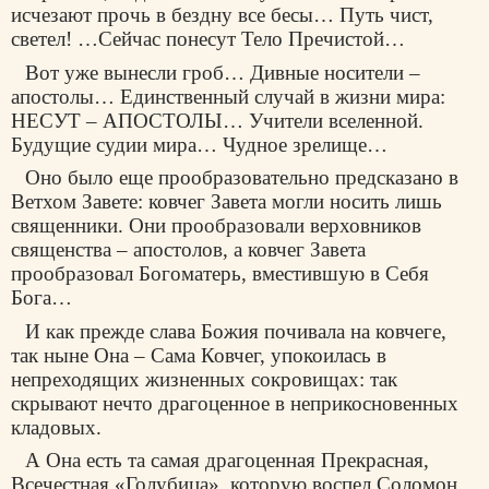
исчезают прочь в бездну все бесы… Путь чист,
светел! …Сейчас понесут Тело Пречистой…
Вот уже вынесли гроб… Дивные носители –
апостолы… Единственный случай в жизни мира:
НЕСУТ – АПОСТОЛЫ… Учители вселенной.
Будущие судии мира… Чудное зрелище…
Оно было еще прообразовательно предсказано в
Ветхом Завете: ковчег Завета могли носить лишь
священники. Они прообразовали верховников
священства – апостолов, а ковчег Завета
прообразовал Богоматерь, вместившую в Себя
Бога…
И как прежде слава Божия почивала на ковчеге,
так ныне Она – Сама Ковчег, упокоилась в
непреходящих жизненных сокровищах: так
скрывают нечто драгоценное в неприкосновенных
кладовых.
А Она есть та самая драгоценная Прекрасная,
Всечестная «Голубица», которую воспел Соломон