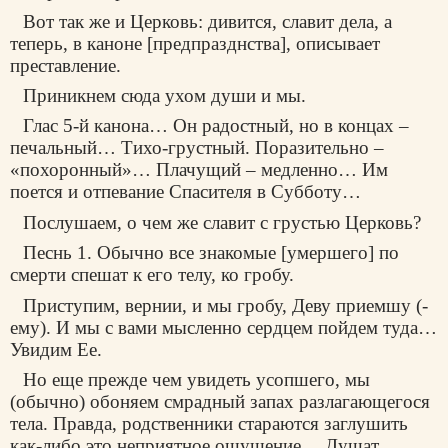
Вот так же и Церковь: дивится, славит дела, а
теперь, в каноне [предпразднства], описывает
преставление.
Приникнем сюда ухом души и мы.
Глас 5-й канона… Он радостный, но в концах –
печальный… Тихо-грустный. Поразительно –
«похоронный»… Плачущий – медленно… Им
поется и отпевание Спасителя в Субботу…
Послушаем, о чем же славит с грустью Церковь?
Песнь 1. Обычно все знакомые [умершего] по
смерти спешат к его телу, ко гробу.
Приступим, вернии, и мы гробу, Деву приемшу (-
ему). И мы с вами мысленно сердцем пойдем туда…
Увидим Ее.
Но еще прежде чем увидеть усопшего, мы
(обычно) обоняем смрадный запах разлагающегося
тела. Правда, родственники стараются заглушить
как-либо это неприятное ощущение… Душат