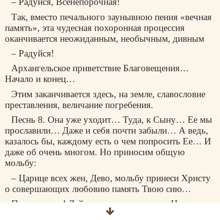
– Радуйся, Всенепорочная!
Так, вместо печального заунывною пения «вечная
память», эта чудесная похоронная процессия
оканчивается неожиданным, необычным, дивным
– Радуйся!
Архангельское приветствие Благовещения…
Начало и конец…
Этим заканчивается здесь, на земле, славословие
преставления, величание погребения.
Песнь 8. Она уже уходит… Туда, к Сыну… Ее мы
прославили… Даже и себя почти забыли… А ведь,
казалось бы, каждому есть о чем попросить Ее… И
даже об очень многом. Но приносим общую
мольбу:
– Царице всех жен, Дево, мольбу принеси Христу
о совершающих любовию память Твою сию…
Помяни всех! Дай каждому что нужно. Но и
просить много не нужно: Она и без этого –