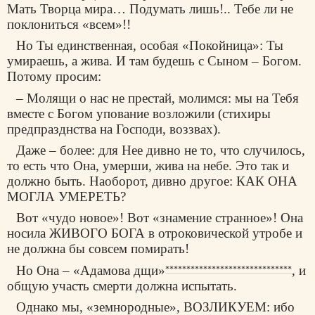
Мать Творца мира… Подумать лишь!.. Тебе ли не
поклониться «всем»!!
Но Ты единственная, особая «Покойница»: Ты
умираешь, а жива. И там будешь с Сыном – Богом.
Потому просим:
– Молящи о нас не престай, молимся: мы на Тебя
вместе с Богом упование возложили (стихиры
предпразднства на Господи, воззвах).
Даже – более: для Нее дивно не то, что случилось,
то есть что Она, умерши, жива на небе. Это так и
должно быть. Наоборот, дивно другое: КАК ОНА
МОГЛА УМЕРЕТЬ?
Вот «чудо новое»! Вот «знамение странное»! Она
носила ЖИВОГО БОГА в отроковической утробе и
не должна бы совсем помирать!
Но Она – «Адамова дщи»
, и
******************************
общую участь смерти должна испытать.
Однако мы, «земнородные», ВОЗЛИКУЕМ: ибо