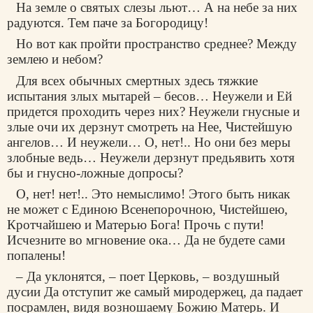
На земле о святых слезы льют… А на небе за них
радуются. Тем паче за Богородицу!
Но вот как пройти пространство среднее? Между
землею и небом?
Для всех обычных смертных здесь тяжкие
испытания злых мытарей – бесов… Неужели и Ей
придется проходить через них? Неужели гнусные и
злые очи их дерзнут смотреть на Нее, Чистейшую
ангелов… И неужели… О, нет!.. Но они без меры
злобные ведь… Неужели дерзнут предьявить хотя
бы и гнусно-ложные допросы?
О, нет! нет!.. Это немыслимо! Этого быть никак
не может с Единою Всенепорочною, Чистейшею,
Кротчайшею и Матерью Бога! Прочь с пути!
Исчезните во мгновение ока… Да не будете сами
попалены!
– Да уклонятся, – поет Церковь, – воздушный
дусии Да отступит же самый миродержец, да падает
посрамлен, видя возношаему Божию Матерь. И