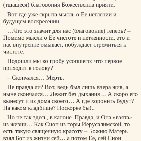
(тщащеся) благовония Божественна прияти.
Вот где уже скрыта мысль о Ее нетлении и
будущем воскресении.
…Что это значит для нас (благовоние) теперь? –
Помимо мысли о Ее чистоте и нетленности, это и
нас внутренне омывает, побуждает стремиться к
чистоте.
Подошли мы ко гробу усопшего: что первое
приходит в голову?
– Скончался… Мертв.
Не правда ли? Вот, ведь был лишь вчера жив, а
ныне скончался… Лежит без дыхания… А скоро его
вынесут и из дома своего… А где хоронить будут?
На каком кладбище? Поскорее бы!..
Но не так здесь, в каноне. Правда, и Она «взята»
из жизни… Как Сион из горы Иерусалимской, то
есть такую священную красоту – Божию Матерь
взял Бог из жизни сей… а потом Ее, сей Сион