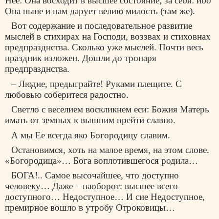
Нее: Она восходит в высшее состояние; за себя: ибо
Она ныне и нам дарует велию милость (там же).
Вот содержание и последовательное развитие
мыслей в стихирах на Господи, воззвах и стиховнах
предпразднства. Сколько уже мыслей. Почти весь
праздник изложен. Дошли до тропаря
предпразднства.
– Людие, предыграйте! Руками плещите. С
любовью соберитеся радостно.
Светло с веселием воскликнем еси: Божия Матерь
имать от земных к вышним прейти славно.
А мы Ее всегда яко Богородицу славим.
Остановимся, хоть на малое время, на этом слове.
«Богородица»… Бога воплотившегося родила…
БОГА!.. Самое высочайшее, что доступно
человеку… Даже – наоборот: высшее всего
доступного… Недоступное… И сие Недоступное,
премирное вошло в утробу Отроковицы…