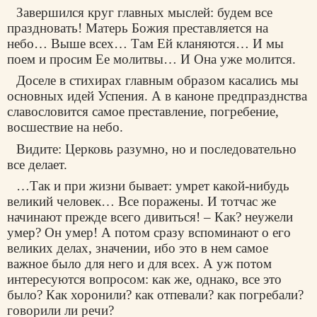
Завершился круг главных мыслей: будем все
праздновать! Матерь Божия преставляется на
небо… Выше всех… Там Ей кланяются… И мы
поем и просим Ее молитвы… И Она уже молится.
Доселе в стихирах главным образом касались мы
основных идей Успения. А в каноне предпразднства
славословится самое преставление, погребение,
восшествие на небо.
Видите: Церковь разумно, но и последовательно
все делает.
…Так и при жизни бывает: умрет какой-нибудь
великий человек… Все поражены. И тотчас же
начинают прежде всего дивиться! – Как? неужели
умер? Он умер! А потом сразу вспоминают о его
великих делах, значении, ибо это в нем самое
важное было для него и для всех. А уж потом
интересуются вопросом: как же, однако, все это
было? Как хоронили? как отпевали? как погребали?
говорили ли речи?