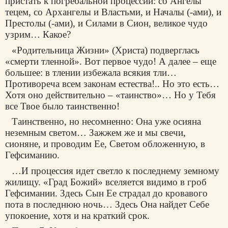
пристать к погребальной процессии: со Ангелы
тецем, со Архангелы и Властьми, и Началы (-ами), и
Престолы (-ами), и Силами в Сион, великое чудо
узрим… Какое?
«Родительница Жизни» (Христа) подверглась
«смерти тленной». Вот первое чудо! А далее – еще
большее: в тлении избежала всякия тли…
Противореча всем законам естества!.. Но это есть…
Хотя оно действительно – «таинство»… Но у Тебя
все Твое было таинственно!
Таинственно, но несомненно: Она уже осияна
неземным светом… Зажжем же и мы свечи,
сионяне, и проводим Ее, Светом обложенную, в
Гефсиманию.
…И процессия идет светло к последнему земному
жилищу. «Град Божий» вселяется видимо в гроб
Гефсимании. Здесь Сын Ее страдал до кровавого
пота в последнюю ночь… Здесь Она найдет Себе
упокоение, хотя и на краткий срок.