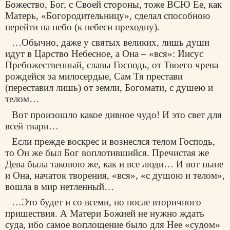
Божество, Бог, с Своей стороны, тоже ВСЮ Ее, как
Матерь, «Богородительницу», сделал способною
перейти на небо (к небеси преходну).
…Обычно, даже у святых великих, лишь души
идут в Царство Небесное, а Она – «вся»: Иисус
Пребожественный, славы Господь, от Твоего чрева
рождейся за милосердые, Сам Тя престави
(переставил лишь) от земли, Богомати, с душею и
телом…
Вот произошло какое дивное чудо! И это свет для
всей твари…
Если прежде воскрес и вознеслся телом Господь,
то Он же был Бог воплотившийся. Пречистая же
Дева была таковою же, как и все люди… И вот ныне
и Она, начаток творения, «вся», «с душою и телом»,
вошла в мир нетленный…
…Это будет и со всеми, но после вторичного
пришествия. А Матери Божией не нужно ждать
суда, ибо самое воплощение было для Нее «судом»