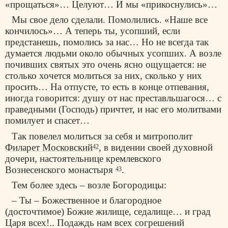
«прощаться»… Целуют… И мы «прикоснулись»…
Мы свое дело сделали. Помолились. «Наше все
кончилось»… А теперь ты, усопший, если
предстанешь, помолись за нас… Но не всегда так
думается людьми около обычных усопших. А возле
почивших святых это очень ясно ощущается: не
столько хочется молиться за них, сколько у них
просить… На отпусте, то есть в конце отпевания,
иногда говорится: душу от нас преставльшагося… с
праведными (Господь) причтет, и нас его молитвами
помилует и спасет…
Так повелел молиться за себя и митрополит
Филарет Московский
, в видении своей духовной
42
дочери, настоятельнице кремлевского
Вознесенского монастыря
.
43
Тем более здесь – возле Богородицы:
– Ты – Божественное и благородное
(досточтимое) Божие жилище, седалище… и град
Царя всех!.. Подаждь нам всех согрешений