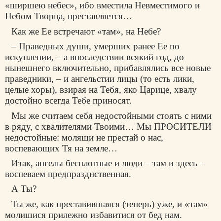
«ширшею небес», ибо вместила Невместимого и
Небом Творца, преставляется…
Как же Ее встречают «там», на Небе?
– Праведных души, умерших ранее Ее по
искуплении, – а впоследствии всякий год, до
нынешнего включительно, прибавлялись все новые
праведники, – и ангельстии лицы (то есть лики,
целые хоры), взирая на Тебя, яко Царице, хвалу
достойно всегда Тебе приносят.
Мы же считаем себя недостойными стоять с ними
в ряду, с хвалителями Твоими… Мы ПРОСИТЕЛИ
недостойные: молящи не престай о нас,
воспевающих Тя на земле…
Итак, ангелы бесплотные и люди – там и здесь –
воспеваем предпразднственная.
А Ты?
Ты же, как преставившаяся (теперь) уже, и «там»
молишися прилежно избавитися от бед нам.