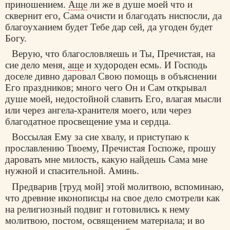
приношением.
Аще
ли же в душе моей что и
сквернит его, Сама очисти и благодать ниспосли, да
благоуханием будет Тебе дар сей, да угоден будет
Богу.
Верую, что благословляешь и Ты, Пречистая, на
сие дело меня,
аще
и худороден есмь. И Господь
доселе дивно даровал Свою помощь в объяснении
Его праздников; много чего Он и Сам открывал
душе моей, недостойной славить Его, влагая мысли
или через ангела-хранителя моего, или через
благодатное просвещение ума и сердца.
Воссылая Ему за сие хвалу, и приступаю к
прославлению Твоему, Пречистая Госпоже, прошу
даровать мне милость, какую найдешь Сама мне
нужной и спасительной. Аминь.
Предварив [труд мой] этой молитвою, вспоминаю,
что древние иконописцы на свое дело смотрели как
на религиозный подвиг и готовились к нему
молитвою, постом, освящением материала; и во