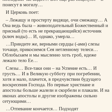
понесут в могилу…
И Церковь поет:
– Лежащу и простерту видяще, очи смежащу… А
Она ведь была – живоподательный Божественный и
присный (то есть не прекращающийся) источник
(ключ воды)… И, однако, умерла…
…Приидите же, верными сердцы (-ами) слезы
точаще, прикоснемся Сея нетленному телеси…
Облобызаем и мы мысленно хоть гроб, идеже
лежало тело Ее…
Слезы… Все-таки они – на Успение есть… И
грусть… И в Великую субботу при погребении,
хотя и мало, плачется, в предчувствии будущего
воскресения Господа. Но первые христиане и
апостолы больше жалели и скорбели и плакали. И на
иконах апостолы и другие изображены сильно
сетующими…
…Отпевание кончается… Подходят