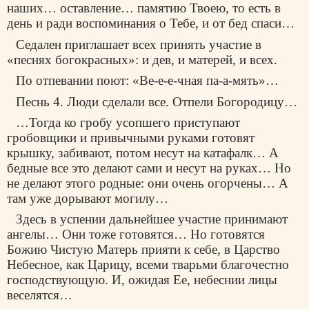
наших… оставление… памятию Твоею, то есть в
день и ради воспоминания о Тебе, и от бед спаси…
Седален приглашает всех принять участие в
«песнях богокрасных»: и дев, и матерей, и всех.
По отпевании поют: «Ве-е-е-чная па-а-мять»…
Песнь 4. Люди сделали все. Отпели Богородицу…
…Тогда ко гробу усопшего приступают
гробовщики и привычными руками готовят
крышку, забивают, потом несут на катафалк… А
бедные все это делают сами и несут на руках… Но
не делают этого родные: они очень огорчены… А
там уже дорывают могилу…
Здесь в успении дальнейшее участие принимают
ангелы… Они тоже готовятся… Но готовятся
Божию Чистую Матерь прияти к себе, в Царство
Небесное, как Царицу, всеми тварьми благочестно
господствующую. И, ожидая Ее, небеснии лицы
веселятся…