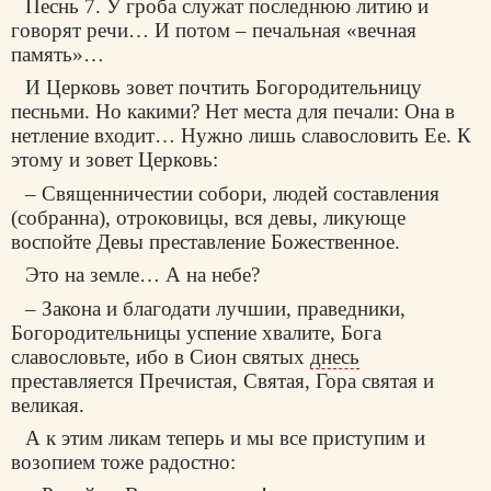
Песнь 7. У гроба служат последнюю литию и
говорят речи… И потом – печальная «вечная
память»…
И Церковь зовет почтить Богородительницу
песньми. Но какими? Нет места для печали: Она в
нетление входит… Нужно лишь славословить Ее. К
этому и зовет Церковь:
– Священничестии собори, людей составления
(собранна), отроковицы, вся девы, ликующе
воспойте Девы преставление Божественное.
Это на земле… А на небе?
– Закона и благодати лучшии, праведники,
Богородительницы успение хвалите, Бога
славословьте, ибо в Сион святых
днесь
преставляется Пречистая, Святая, Гора святая и
великая.
А к этим ликам теперь и мы все приступим и
возопием тоже радостно: