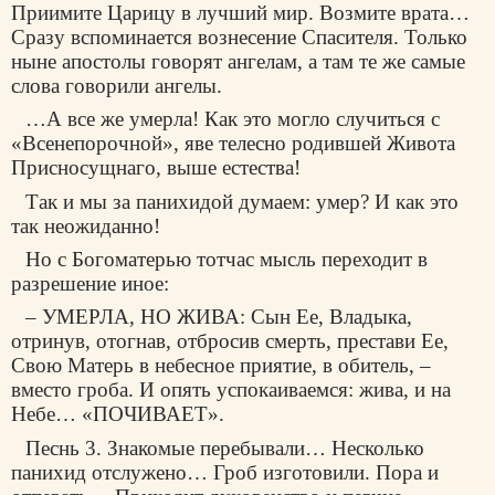
Приимите Царицу в лучший мир. Возмите врата…
Сразу вспоминается вознесение Спасителя. Только
ныне апостолы говорят ангелам, а там те же самые
слова говорили ангелы.
…А все же умерла! Как это могло случиться с
«Всенепорочной», яве телесно родившей Живота
Присносущнаго, выше естества!
Так и мы за панихидой думаем: умер? И как это
так неожиданно!
Но с Богоматерью тотчас мысль переходит в
разрешение иное:
– УМЕРЛА, НО ЖИВА: Сын Ее, Владыка,
отринув, отогнав, отбросив смерть, престави Ее,
Свою Матерь в небесное приятие, в обитель, –
вместо гроба. И опять успокаиваемся: жива, и на
Небе… «ПОЧИВАЕТ».
Песнь 3. Знакомые перебывали… Несколько
панихид отслужено… Гроб изготовили. Пора и