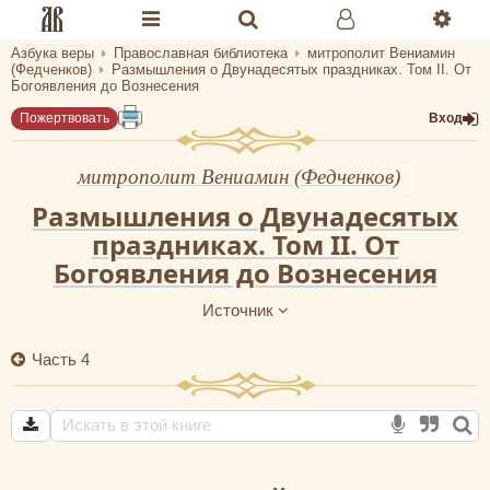
Азбука веры
Православная библиотека
митрополит Вениамин
Разделы портала «Азбука веры»
(Федченков)
Размышления о Двунадесятых праздниках. Том II. От
Богоявления до Вознесения
Главная
Пожертвовать
Вход
Гид
митрополит Вениамин (Федченков)
Библиотеки
Размышления о Двунадесятых
праздниках. Том II. От
Календарь
Богоявления до Вознесения
Молитва
Источник
Медиа
Часть 4
Проверь себя
Тематическое
Семья и здоровье