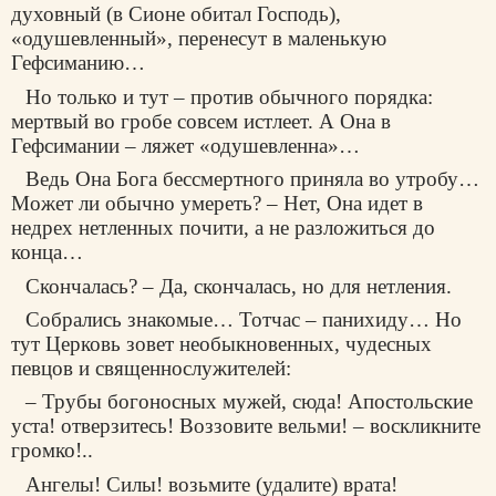
духовный (в Сионе обитал Господь),
«одушевленный», перенесут в маленькую
Гефсиманию…
Но только и тут – против обычного порядка:
мертвый во гробе совсем истлеет. А Она в
Гефсимании – ляжет «одушевленна»…
Ведь Она Бога бессмертного приняла во утробу…
Может ли обычно умереть? – Нет, Она идет в
недрех нетленных почити, а не разложиться до
конца…
Скончалась? – Да, скончалась, но для нетления.
Собрались знакомые… Тотчас – панихиду… Но
тут Церковь зовет необыкновенных, чудесных
певцов и священнослужителей:
– Трубы богоносных мужей, сюда! Апостольские
уста! отверзитесь! Воззовите вельми! – воскликните
громко!..
Ангелы! Силы! возьмите (удалите) врата!