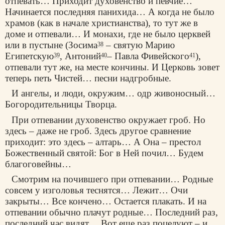
отпевать… Приходит духовенство и певчие…
Начинается последняя панихида… А когда не было
храмов (как в начале христианства), то тут же в
доме и отпевали… И монахи, где не было церквей
или в пустыне (Зосима
– святую Марию
38
Египетскую
, Антоний
– Павла Фивейского
),
39
40
41
отпевали тут же, на месте кончины. И Церковь зовет
теперь петь Чистей… песни надгробные.
И ангелы, и люди, окружим… одр живоносный…
Богородительницы Творца.
При отпевании духовенство окружает гроб. Но
здесь – даже не гроб. Здесь другое сравнение
приходит: это здесь – алтарь… А Она – престол
Божественный святой: Бог в Ней почил… Будем
благоговейны…
Смотрим на почившего при отпевании… Родные
совсем у изголовья теснятся… Лежит… Очи
закрыты… Все кончено… Остается плакать. И на
отпевании обычно плачут родные… Последний раз,
последний час видят… Вот еще раз поцелуют – и