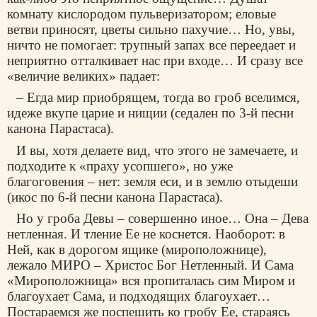
комнату кислородом пульверизатором; еловые
ветви приносят, цветы сильно пахучие… Но, увы,
ничто не помогает: трупный запах все переедает и
неприятно отталкивает нас при входе… И сразу все
«величие великих» падает:
– Егда мир приобрящем, тогда во гроб вселимся,
идеже вкупе царие и нищии (седален по 3-й песни
канона Парастаса).
И вы, хотя делаете вид, что этого не замечаете, и
подходите к «праху усопшего», но уже
благоговения – нет: земля еси, и в землю отыдеши
(икос по 6-й песни канона Парастаса).
Но у гроба Девы – совершенно иное… Она – Дева
нетленная. И тление Ее не коснется. Наоборот: в
Ней, как в дорогом ящике (мироположнице),
лежало МИРО – Христос Бог Нетленный. И Сама
«Мироположница» вся пропиталась сим Миром и
благоухает Сама, и подходящих благоухает…
Постараемся же поспешить ко гробу Ее, стараясь