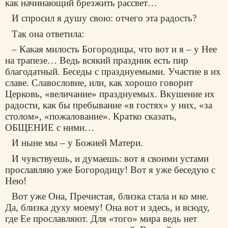
как начинающий брезжить рассвет…
И спросил я душу свою: отчего эта радость?
Так она ответила:
– Какая милость Богородицы, что вот и я – у Нее
на трапезе… Ведь всякий праздник есть пир
благодатный. Беседы с празднуемыми. Участие в их
славе. Славословие, или, как хорошо говорит
Церковь, «величание» празднуемых. Вкушение их
радости, как бы пребывание «в гостях» у них, «за
столом», «пожалование». Кратко сказать,
ОБЩЕНИЕ с ними…
И ныне мы – у Божией Матери.
И чувствуешь, и думаешь: вот я своими устами
прославляю уже Богородицу! Вот я уже беседую с
Нею!
Вот уже Она, Пречистая, близка стала и ко мне.
Да, близка духу моему! Она вот и здесь, и всюду,
где Ее прославляют. Для «того» мира ведь нет