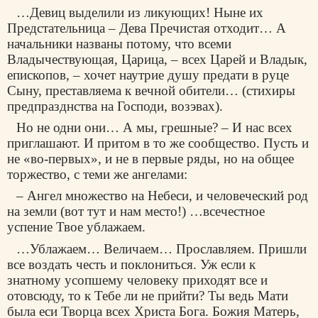
…Девиц выделили из ликующих! Ныне их
Предстательница – Дева Пречистая отходит… А
начальники названы потому, что всеми
Владычествующая, Царица, – всех Царей и Владык,
епископов, – хочет наутрие душу предати в руце
Сыну, преставляема к вечной обители… (стихиры
предпразднства на Господи, возэвах).
Но не одни они… А мы, грешные? – И нас всех
приглашают. И притом в то же сообщество. Пусть и
не «во-первых», и не в первые ряды, но на общее
торжество, с теми же ангелами:
– Ангел множество на Небеси, и человеческий род
на земли (вот тут и нам место!) …всечестное
успение Твое ублажаем.
…Ублажаем… Величаем… Прославляем. Пришли
все воздать честь и поклониться. Уж если к
знатному усопшему человеку приходят все и
отовсюду, то к Тебе ли не прийти? Ты ведь Мати
была еси Творца всех Христа Бога. Божия Матерь,