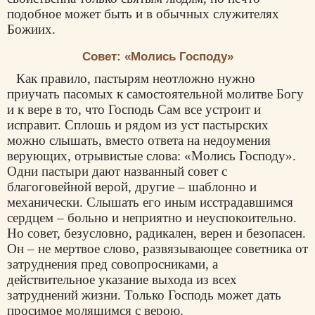
подобное может быть и в обычных служителях
Божиих.
Совет: «Молись Господу»
Как правило, пастырям неотложно нужно
приучать пасомых к самостоятельной молитве Богу
и к вере в то, что Господь Сам все устроит и
исправит. Сплошь и рядом из уст пастырских
можно слышать, вместо ответа на недоумения
верующих, отрывистые слова: «Молись Господу».
Одни пастыри дают названный совет с
благоговейной верой, другие – шаблонно и
механически. Слышать его иным исстрадавшимся
сердцем – больно и неприятно и неуспокоительно.
Но совет, безусловно, радикален, верен и безопасен.
Он – не мертвое слово, развязывающее советника от
затруднения пред совопросниками, а
действительное указание выхода из всех
затруднений жизни. Только Господь может дать
просимое молящимся с верою.