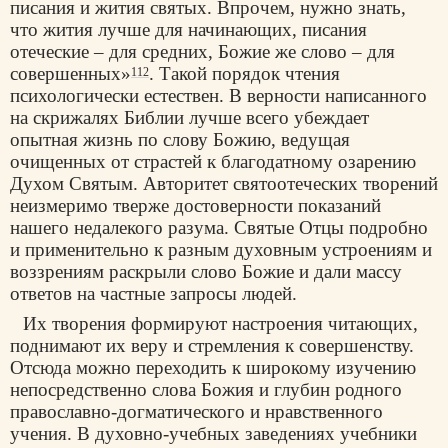
писания и жития святых. Впрочем, нужно знать,
что жития лучше для начинающих, писания
отеческие – для средних, Божие же слово – для
совершенных»
. Такой порядок чтения
112
психологически естествен. В верности написанного
на скрижалях Библии лучше всего убеждает
опытная жизнь по слову Божию, ведущая
очищенных от страстей к благодатному озарению
Духом Святым. Авторитет святоотеческих творений
неизмеримо тверже достоверности показаний
нашего недалекого разума. Святые Отцы подробно
и применительно к разным духовным устроениям и
воззрениям раскрыли слово Божие и дали массу
ответов на частные запросы людей.
Их творения формируют настроения читающих,
поднимают их веру и стремления к совершенству.
Отсюда можно переходить к широкому изучению
непосредственно слова Божия и глубин родного
православно-догматического и нравственного
учения. В духовно-учебных заведениях учебники