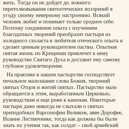
жить. Тогда он не дойдет до ложного
перетолковывания святоотеческих воззрений в
угоду своему неверному настроению. Всякий
человек любит и понимает только сродное себе.
Поэтому соединение опыта с изучением
благодатных творений преобразит пастыря из
холодного схоласта в любителя отеческого опыта и
сделает ценным руководителем паствы. Опытная
святая жизнь по Крещении привлечет к нему
руководство Святаго Духа и доставит ему самому
глубокое удовлетворение.
На практике в нашем пастырстве господствует
печальное малознание слова Божия, творений
святых Отцов и житий святых. Пастырство мало
обращается к этим, выработанным Церковью,
руководствам и еще реже к канонам. Некоторые
пастыри даже никогда не слыхали о святых
преподобных Варсонофии Великом, авве Дорофее,
Иоанне Лествичнике, тогда как должны бы были
знать их учения так, как солдат – свой армейский