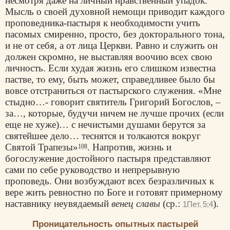
несмотря даже на личный нравственный упадок.
Мысль о своей духовной немощи приводит каждого
проповедника-пастыря к необходимости учить
пасомых смиренно, просто, без докторального тона,
и не от себя, а от лица Церкви. Равно и служить он
должен скромно, не выставляя воочию всех свою
личность. Если худая жизнь его слишком известна
пастве, то ему, быть может, справедливее было бы
вовсе отстраниться от пастырского служения. «Мне
стыдно…- говорит святитель Григорий Богослов, –
за…, которые, будучи ничем не лучше прочих (если
еще не хуже)… с нечистыми душами берутся за
святейшее дело… теснятся и толкаются вокруг
Святой Трапезы»
. Напротив, жизнь и
108
богослужение достойного пастыря представляют
сами по себе руководство и непрерывную
проповедь. Они возбуждают всех безразличных к
вере жить ревностно по Боге и готовят примерному
наставнику неувядаемый
венец славы
(ср.:
).
1Пет. 5:4
Проницательность опытных пастырей