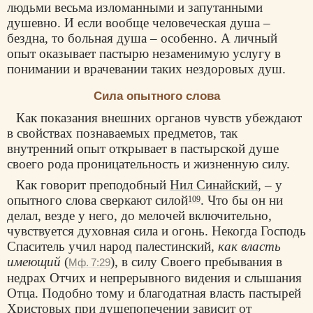
людьми весьма изломанными и запутанными
душевно. И если вообще человеческая душа –
бездна, то больная душа – особенно. А личный
опыт оказывает пастырю незаменимую услугу в
понимании и врачевании таких нездоровых душ.
Сила опытного слова
Как показания внешних органов чувств убеждают
в свойствах познаваемых предметов, так
внутренний опыт открывает в пастырской душе
своего рода проницательность и жизненную силу.
Как говорит преподобный
Нил Синайский
, – у
опытного слова сверкают силой
. Что бы он ни
109
делал, везде у него, до мелочей включительно,
чувствуется духовная сила и огонь. Некогда Господь
Спаситель учил народ палестинский,
как власть
имеющий
(
), в силу Своего пребывания в
Мф. 7:29
недрах Отчих и непрерывного видения и слышания
Отца. Подобно тому и благодатная власть пастырей
Христовых при душепопечении зависит от