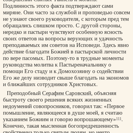
Подлинность этого факта подтверждают сами
миряне. Они часто за службой и проповедью совсем
не узнают своего руководителя, с которым пред тем
обращались слишком просто. С другой стороны,
нередко и пастыри чувствуют особенную ясность
своих ответов на вопросы верующих и удачность
преподаваемых им советов на Исповеди. Здесь явно
действие благодати Божией в пастырской личности
по вере пасомых. Поэтому-то в трудные моменты
руководства молитва к Пастыреначальнику о
помощи Его стаду и к Домохозяину о содействии
Его же делу низводит свыше благодать на экономов
и ближайших сотрудников Христовых.
Преподобный
Серафим Саровский
, объясняя
быстроту своего решения всяких жизненных
недоумений совопросников, говорил так: «Первое
помышление, являющееся в душе моей, я считаю
указанием Божиим и говорю вопрошающему»
.
111
Конечно, такая мысленная богопредрешенность
свойственна только святым людям, но нечто