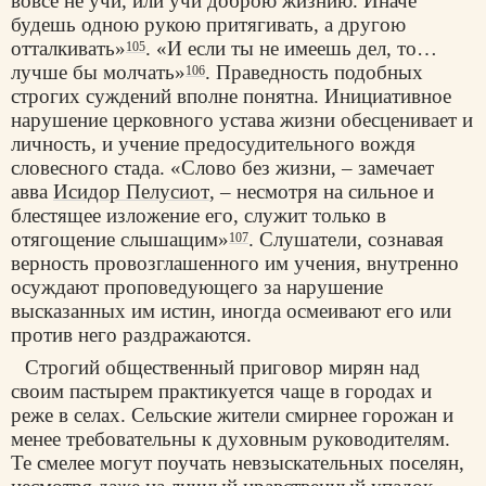
вовсе не учи, или учи доброю жизнию. Иначе
будешь одною рукою притягивать, а другою
отталкивать»
. «И если ты не имеешь дел, то…
105
лучше бы молчать»
. Праведность подобных
106
строгих суждений вполне понятна. Инициативное
нарушение церковного устава жизни обесценивает и
личность, и учение предосудительного вождя
словесного стада. «Слово без жизни, – замечает
авва
Исидор Пелусиот
, – несмотря на сильное и
блестящее изложение его, служит только в
отягощение слышащим»
. Слушатели, сознавая
107
верность провозглашенного им учения, внутренно
осуждают проповедующего за нарушение
высказанных им истин, иногда осмеивают его или
против него раздражаются.
Строгий общественный приговор мирян над
своим пастырем практикуется чаще в городах и
реже в селах. Сельские жители смирнее горожан и
менее требовательны к духовным руководителям.
Те смелее могут поучать невзыскательных поселян,