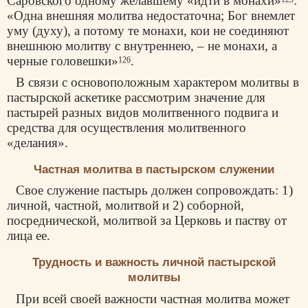
Саровского
одному желавшему «идти в монахи»
:
«Одна внешняя молитва недостаточна; Бог внемлет
уму (духу), а потому те монахи, кои не соединяют
внешнюю молитву с внутреннею, – не монахи, а
черные головешки»
.
126
В связи с основоположным характером молитвы в
пастырской аскетике рассмотрим значение для
пастырей разных видов молитвенного подвига и
средства для осуществления молитвенного
«делания».
Частная молитва в пастырском служении
Свое служение пастырь должен сопровождать: 1)
личной, частной, молитвой и 2) соборной,
посреднической, молитвой за Церковь и паству от
лица ее.
Трудность и важность личной пастырской
молитвы
При всей своей важности частная молитва может