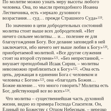
По молитве можно узнать меру высоты любого
человека. Она, по мысли преподобного Иоанна
Лествичника, есть «зеркало духовного
возрастания… суд… прежде Страшного Суда»
.
119
По значению в цепи добродетельных состояний
молитва стоит выше всех добродетелей. «Нет
ничего сильнее молитвы… и… полезнее ее для
благоугождения Богу. Все делание заповедей в ней
заключается, ибо ничего нет выше любви к Богу»
,
120
приобретаемой молитвой. «Все другие служения
стоят на второй ступени»
. «Без непрестанной, –
121
внушает преподобный
Исаак Сирин
, – молитвы
невозможно приблизиться к Богу»
. «Она есть
122
цепь, держащая в единении Бога с человеком и
человека с Богом»
, она «благодать Божия…
123
Божие явление… что много говорить?
Молитва
есть
Бог, действующий все во всех»
.
124
Что молитва – существеннейшая часть духовной
жизни, видно из примера Господа Спасителя. Он,
Единый по Божеству с Отцом Небесным, – нередко