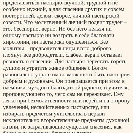
представляться пастырю скучной, трудной и не
особенно нужной, а для спасения других и совсем
посторонней, делом, скорее, личной пастырской
совести. Что молитвенный личный подвиг труден –
это, бесспорно, верно. Но без него нельзя ни
одному пастырю ни возгреть в себе благодати
хиротонии, ни пастырски одушевиться. Без
молитвы – предводительницы всего доброго –
глохнут все добродетели, слабеет вера и остывает
ревность о спасении. Для пастыря перестать гореть
душою и утратить живое общение с Богом
равносильно утрате им возможности быть пастырем
добрым и духовным. Он превращается при этом в
наемника, чуждого благодатной радости, и учителя,
проповедующего то, чего сам не переживает. Ему
легко при безмолитвенности или перейти на сторону
увлечений, несвойственных пастырству, или
избирать предметом учительства в церкви
исключительно второстепенные предметы духовной
жизни, не затрагивающие существа спасения, как