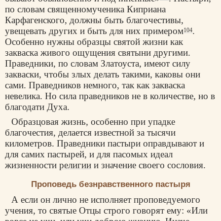
по словам священномученика Киприана
Карфагенского, должны быть благочестивы,
увещевать других и быть для них примером
.
104
Особенно нужны образцы святой жизни как
закваска живого ощущения святыни другими.
Праведники, по словам Златоуста, имеют силу
закваски, чтобы злых делать такими, каковы они
сами. Праведников немного, так как закваска
невелика. Но сила праведников не в количестве, но в
благодати Духа.
Образцовая жизнь, особенно при упадке
благочестия, делается известной за тысячи
километров. Праведники пастыри оправдывают и
для самих пастырей, и для пасомых идеал
жизненности
религии
и значение своего сословия.
Проповедь безнравственного пастыря
А если он лично не исполняет проповедуемого
учения, то святые Отцы строго говорят ему: «Или