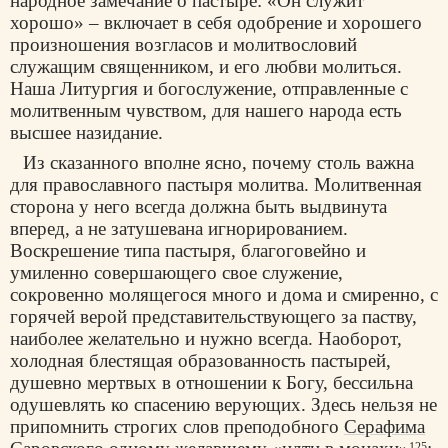
народное замечание о пастыре: «Он служит
хорошо» – включает в себя одобрение и хорошего
произношения возгласов и молитвословий
служащим священником, и его любви молиться.
Наша Литургия и богослужение, отправленные с
молитвенным чувством, для нашего народа есть
высшее назидание.
Из сказанного вполне ясно, почему столь важна
для православного пастыря молитва. Молитвенная
сторона у него всегда должна быть выдвинута
вперед, а не затушевана игнорированием.
Воскрешение типа пастыря, благоговейно и
умиленно совершающего свое служение,
сокровенно молящегося много и дома и смиренно, с
горячей верой представительствующего за паству,
наиболее желательно и нужно всегда. Наоборот,
холодная блестящая образованность пастырей,
душевно мертвых в отношении к Богу, бессильна
одушевлять ко спасению верующих. Здесь нельзя не
припомнить строгих слов преподобного
Серафима
125