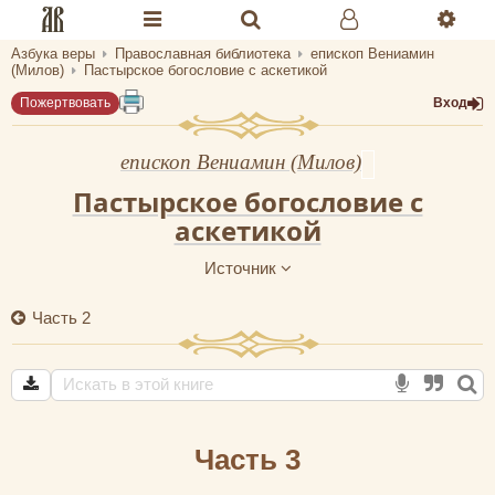
Азбука веры
Православная библиотека
епископ Вениамин
Разделы портала «Азбука веры»
(Милов)
Пастырское богословие с аскетикой
Пожертвовать
Вход
Главная
Гид
епископ Вениамин (Милов)
Пастырское богословие с
Библиотеки
аскетикой
Календарь
Источник
Молитва
Часть 2
Медиа
Проверь себя
Тематическое
Часть 3
Семья и здоровье