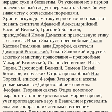
нередко сухи и бесцветны. От усвоения их в период
послешкольный следует переходить к ближайшему
знакомству с отеческими творениями.
Христианскую догматику верно и точно помогают
познать святители
Афанасий Александрийский
,
Василий Великий, Григорий Богослов,
преподобный
Иоанн Дамаскин
; православную этику
– святитель Иоанн Златоуст, преподобные
Иоанн
Кассиан Римлянин
, авва Дорофей, святители
Димитрий Ростовский
, Тихон Задонский и другие;
аскетику и мистику православия – преподобные
Макарий Египетский, Иоанн Лествичник, Исаак
Сирин, Варсонофий Великий, Симеон Новый
Богослов; из русских Отцов: преподобный
Нил
Сорский
, епископ Феофан Затворник и аскеты,
упоминаемые в «Добротолюбии» епископа
Феофана. Творения святых Отцов помогают
выработать точное христианское мировоззрение,
учат проповедовать веру и Евангелие и руководить
людьми сообразно их личным внутренним
состояниям. Все наши пастыри-подвижники, кончая