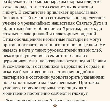
разбредаются по монастырским старцам или, что
хуже, попадают в сети сектантских вожаков и
гибнут. В сектантстве привлекает православных
богоискателей именно сентиментальное прелестное
учение о чрезвычайных нашествиях Святаго Духа и
об интимнейшем общении со Христом, вплоть до
ложных галлюцинаций и иллюзорных видений.
Этим обольщениям неопытные пастыри не могут
противопоставить истинного питания в Церкви. Не
надеясь найти у таких руководителей живой хлеб,
некоторые ушедшие в сектантство лица из
церковников так и не возвращаются в недра Церкви.
К сожалению, и остающихся в церковной ограде, и
искателей молитвенного настроения подобные
пастыри не в состоянии удовлетворить указаниями
поверхностными и маложизненными. При таких
условиях горячие порывы верующих жить
молитвенно постепенно слабеют и глохнут.
Живущие молитвенной жизнью пастыри
сравнительно редки, но они обычно