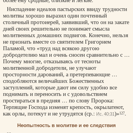
более ему сродные, близкие и легкие.
Ниспадение идеалов пастырских ввиду трудности
молитвы хорошо выразил один почтенный
столичный протоиерей, заявивший, что он на закате
дней своих решительно не понимает смысла
молитвенных домашних подвигов. Конечно, нельзя
не признать вместе со святителем Григорием
Паламой, что «труд над всякою другою
добродетелию мал и очень сносен сравнительно с …
Почему многие, отказываясь от тесноты
молитвенной добродетели, не улучают
просторности дарований, а претерпевающие …
сподобляются величайших Божественных
заступлений, которые дают им силу удобно все
поднимать и переносить и с удовольствием
простираться в предняя … по слову Пророка:
Терпящие Господа изменят крепость, окрылатеют,
как орлы, потекут и не утрудятся (ср.:
)»
.
127
Ис. 40:31
Неопытность в молитве и ее следствия