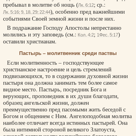
пребывал в молитве об нощь (
; ср.:
Лк. 6:12
), особенно пред важнейшими
Лк. 5:16; 9, 18, 29; 22:44
событиями Своей земной жизни и после них.
В подражание Господу Апостолы непрестанно
молились и эту заповедь (см.:
;
)
Кол. 4:2
1Фес. 5:17
оставили христианам.
Пастырь – молитвенник среди паствы
Если молитвенность – господствующее
христианское настроение и цель стремлений
подвизающихся, то в содержании духовной жизни
пастыря она должна занимать тем более самое
видное место. Пастырь, посредник Бога и
верующих, проповедник в их души благодати,
образец ангельской жизни, должен
преимущественно пред пасомыми жить беседой с
Богом и общением с Ним. Ангелоподобная молитва
наиболее отличает всегда истинных пастырей. Она
была интимной стороной великого Златоуста,