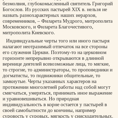
безмолвия, глубокомысленный святитель Григорий
Богослов. Из русских пастырей XIX в. нельзя не
назвать разнохарактерных наших иерархов,
современников, – Филарета Мудрого, митрополита
Московского, и Филарета Благочестивого,
митрополита Киевского.
Индивидуальные черты того или иного пастыря
налагают неотразимый отпечаток на все стороны
его служения Церкви. Поэтому-то на церковном
горизонте непрерывно открываются в длинной
веренице деятелей всевозможные лица, то мягкие,
то строгие, то администраторы, то проповедники и
догматисты, то подвижники общительные, то
замкнутые. Черты указанных характеров на
протяжении многолетней работы над собой могут
смягчаться, умеряться, принимать иное выражение
и уравновешиваться. Но природная
индивидуальность в корне остается у пастырей в
своей самобытности до кончины, например
суровость у суровых, мягкость у снисходительных.