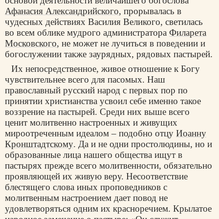
основой деятельности величайшего богослова
Афанасия Александрийского
, прорывалась в
чудесных действиях Василия Великого, светилась
во всем облике мудрого администратора
Филарета
Московского
, не может не лучиться в поведении и
богослужении также заурядных, рядовых пастырей.
Их непосредственное, живое отношение к Богу
чувствительнее всего для пасомых. Наш
православный русский народ с первых пор по
принятии христианства усвоил себе именно такое
воззрение на пастырей. Среди них выше всего
ценит молитвенно настроенных и живущих
мироотреченным идеалом – подобно отцу
Иоанну
Кронштадтскому
. Да и не одни простолюдины, но и
образованные лица нашего общества ищут в
пастырях прежде всего молитвенности, обязательно
проявляющей их живую веру. Несоответствие
блестящего слова иных проповедников с
молитвенным настроением дает повод не
удовлетворяться одним их красноречием. Крылатое